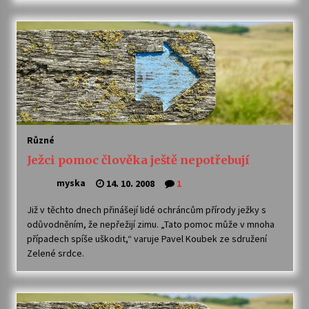
Varhanní recitál Michala Novenka v Klášteře
Želiv
3. 7. 2026
Petr Adamec – Malovaný svět
30. 6. 2026
Různé
Ježci pomoc člověka ještě nepotřebují
myska
14. 10. 2008
1
Již v těchto dnech přinášejí lidé ochráncům přírody ježky s
odůvodněním, že nepřežijí zimu. „Tato pomoc může v mnoha
případech spíše uškodit,“ varuje Pavel Koubek ze sdružení
Zelené srdce.