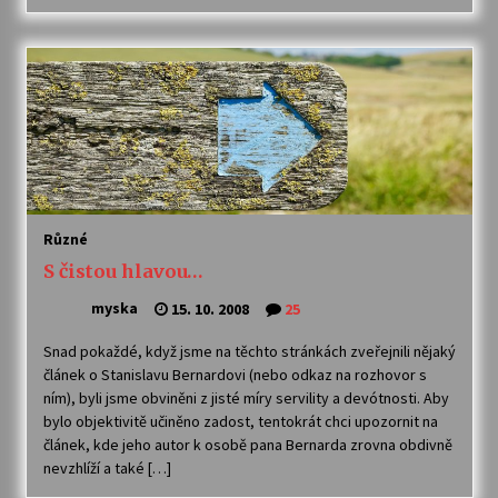
Votavžatský ploty
23. 7. 2026
Letní koncerty ve Stromovce: Rufus Miller
22. 7. 2026
Různé
Vysočinka
S čistou hlavou…
17. 7. 2026
myska
15. 10. 2008
25
Snad pokaždé, když jsme na těchto stránkách zveřejnili nějaký
Ozvěny prázdnin
článek o Stanislavu Bernardovi (nebo odkaz na rozhovor s
14. 7. 2026
ním), byli jsme obviněni z jisté míry servility a devótnosti. Aby
bylo objektivitě učiněno zadost, tentokrát chci upozornit na
článek, kde jeho autor k osobě pana Bernarda zrovna obdivně
Za kulturou kousek za Humpolec. V Želivě ožije
nevzhlíží a také […]
odkaz Josefa Čapka
13. 7. 2026