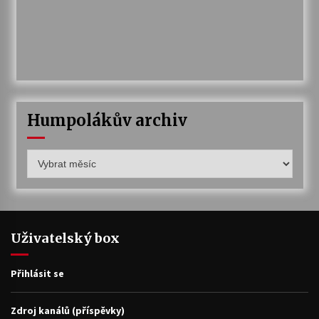
Humpolákův archiv
Humpolákův
archiv
Uživatelský box
Přihlásit se
Zdroj kanálů (příspěvky)