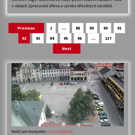
v oblasti Zpracování dřeva a výroba dřevěných výrobků.
Navigace
Previous
1
…
88
89
90
91
pro
92
93
94
95
96
…
137
příspěvky
Next
WebCam Humpolec -
více pohledů