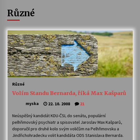
Různé
Letní koncerty ve Stromovce: Ars Camerata a
Sukuba Ensemble
4. 8. 2026
Vernisáž výstavy Josefíny Duškové: Stávám se
kapkou
30. 7. 2026
Veselí muzikanti
30. 7. 2026
Různé
Volím Standu Bernarda, říká Max Kašparů
Pozvánka na integrační festival Quijotova
šedesátka: 28. 7.–1. 8. 2026
myska
22. 10. 2008
21
28. 7. 2026
Neúspěšný kandidát KDU-ČSL do senátu, populární
pelhřimovský psychiatr a spisovatel Jaroslav Max Kašparů,
Letní koncerty ve Stromovce: Kolchoz a
doporučil pro druhé kolo svým voličům na Pelhřimovsku a
Jenakaši
Jindřichohradecku volit kandidáta ODS Stanislava Bernarda.
28. 7. 2026