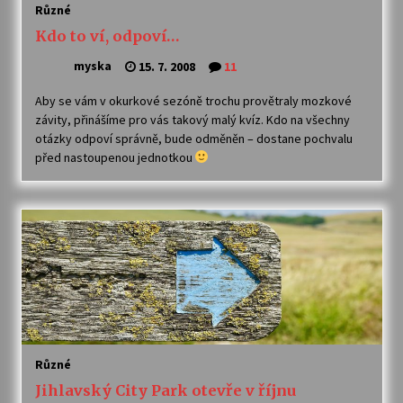
Různé
Kdo to ví, odpoví…
myska
15. 7. 2008
11
Aby se vám v okurkové sezóně trochu provětraly mozkové
závity, přinášíme pro vás takový malý kvíz. Kdo na všechny
otázky odpoví správně, bude odměněn – dostane pochvalu
před nastoupenou jednotkou
Různé
Jihlavský City Park otevře v říjnu