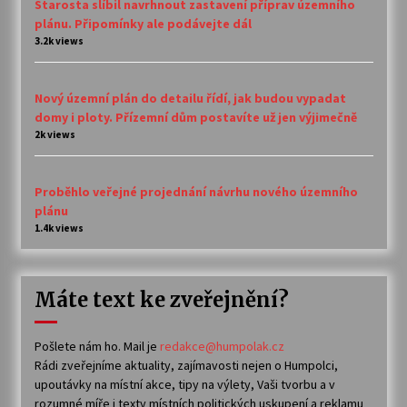
Starosta slíbil navrhnout zastavení příprav územního
plánu. Připomínky ale podávejte dál
3.2k views
Nový územní plán do detailu řídí, jak budou vypadat
domy i ploty. Přízemní dům postavíte už jen výjimečně
2k views
Proběhlo veřejné projednání návrhu nového územního
plánu
1.4k views
Máte text ke zveřejnění?
Pošlete nám ho. Mail je
redakce@humpolak.cz
Rádi zveřejníme aktuality, zajímavosti nejen o Humpolci,
upoutávky na místní akce, tipy na výlety, Vaši tvorbu a v
rozumné míře i texty místních politických uskupení a reklamu