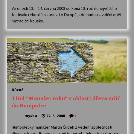
Ve dnech 13. – 14. června 2008 se koná 18. ročník největšího
festivalu rekordů a kuriozit v Evropě, kde budou k vidění opět
netradiční kousky.
Různé
Titul “Manažer roku“ v oblasti dřeva míří
do Humpolce
myska
22. 5. 2008
1
Humpolecký manažer Martin Čudek z vedení společnosti
Wiesner Hager Bohemia se může pyšnit titulem Manažer roku