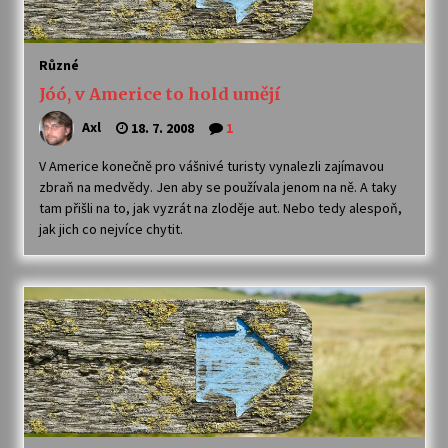
Různé
Jóó, v Americe to hold umějí
Axl
18. 7. 2008
1
V Americe konečně pro vášnivé turisty vynalezli zajímavou
zbraň na medvědy. Jen aby se používala jenom na ně. A taky
tam přišli na to, jak vyzrát na zloděje aut. Nebo tedy alespoň,
jak jich co nejvíce chytit.