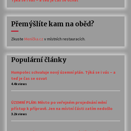
Týká se i vás – a teď je čas se ozvat
Přemýšlíte kam na oběd?
Zkuste
Meníčka.cz
v místních restauracích.
Populární články
Humpolec schvaluje nový územní plán. Týká se i vás – a
teď je čas se ozvat
4.4k views
ÚZEMNÍ PLÁN: Město po veřejném projednání mění
přístup k přípravě. Jen na místní části zatím nedošlo
3.2k views