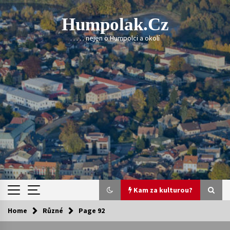
Skip
to
Humpolak.cz
content
. . . . . nejen o Humpolci a okolí
Kam za kulturou?
Home
Různé
Page 92
Kam za kulturou?