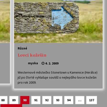
Různé
Lovci kožešin
myska
4. 2. 2009
Westernové městečko Stonetown u Kamenice (Herálce)
již po čtvrté vyhlašuje soutěž o nejlepšího lovce kožešin
pro rok 2009.
88
89
90
91
92
93
94
…
137