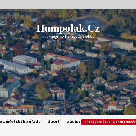
Humpolak.cz
. . . . . nejen o Humpolci a okolí
e z městského úřadu
Sport
audio:
SOUSEDSKÉ ČTENÍ-L. PAMĚTNICKÁ: 