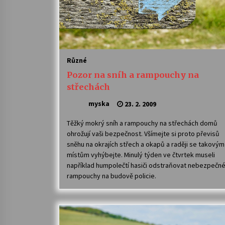
Různé
Pozor na sníh a rampouchy na
střechách
myska
23. 2. 2009
Těžký mokrý sníh a rampouchy na střechách domů
ohrožují vaši bezpečnost. Všímejte si proto převisů
sněhu na okrajích střech a okapů a raději se takovým
místům vyhýbejte. Minulý týden ve čtvrtek museli
například humpolečtí hasiči odstraňovat nebezpečn
rampouchy na budově policie.