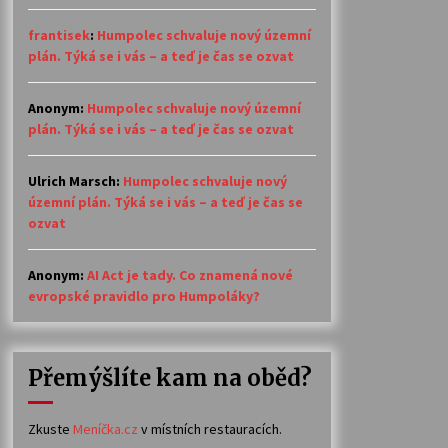
frantisek
:
Humpolec schvaluje nový územní
plán. Týká se i vás – a teď je čas se ozvat
Anonym
:
Humpolec schvaluje nový územní
plán. Týká se i vás – a teď je čas se ozvat
Ulrich Marsch
:
Humpolec schvaluje nový
územní plán. Týká se i vás – a teď je čas se
ozvat
Anonym
:
AI Act je tady. Co znamená nové
evropské pravidlo pro Humpoláky?
Přemýšlíte kam na oběd?
Zkuste
Meníčka.cz
v místních restauracích.