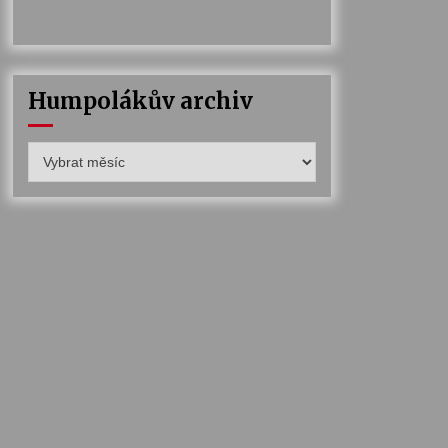
Humpolákův archiv
Humpolákův
archiv