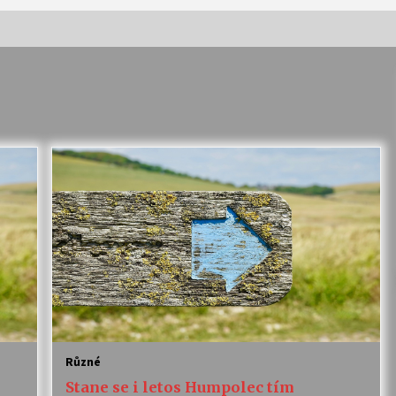
Vernisáž výstavy Josefíny Duškové:
Stávám se kapkou
30. 7. 2026
Letní koncerty ve Stromovce:
Kolchoz a Jenakaši
28. 7. 2026
s
Vysočinka
17. 7. 2026
V
Varhanní recitál Michala Novenka v
Klášteře Želiv
Různé
3. 7. 2026
Stane se i letos Humpolec tím