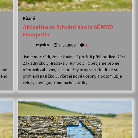
Různé
Aktualita ze Střední školy SČMSD
Humpolec
myska
9. 3. 2009
1
Jsme moc rádi, že se k nám již potřetí přišli podívat žáci
Základní školy Hradská v Humpolci. Opět jsme pro ně
vané
připravili zábavný, ale i poučný program. Nejdříve si
rého
prohlédli naši školu, včetně nové učebny a potom už je
čekaly nové gastronomické zážitky.