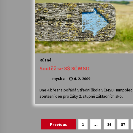
Různé
Soutěž se SŠ SČMSD
myska
4. 2. 2009
Dne 4.března pořádá Střední škola SČMSD Humpolec
soutěžní den pro žáky 2. stupně základních škol.
Navigace
Previous
1
…
86
87
pro