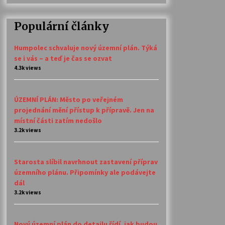
Populární články
Humpolec schvaluje nový územní plán. Týká
se i vás – a teď je čas se ozvat
4.3k views
ÚZEMNÍ PLÁN: Město po veřejném
projednání mění přístup k přípravě. Jen na
místní části zatím nedošlo
3.2k views
Starosta slíbil navrhnout zastavení příprav
územního plánu. Připomínky ale podávejte
dál
3.2k views
Nový územní plán do detailu řídí, jak budou