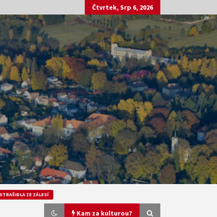
Čtvrtek, Srp 6, 2026
STRAŠIDLA ZE ZÁLESÍ
Kam za kulturou?