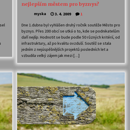
nejlepším městem pro byznys?
myska
3. 4. 2009
1
sel
Dne 1.dubna byl vyhlášen druhý ročník soutěže Město pro
byznys. Přes 200 obcí se utká o to, kde se podnikatelům
daří nejlíp. Hodnotit se bude podle 50 různých kritérií, od
u
infrastruktury, až po kvalitu ovzduší. Soutěž se stala
jedním z nejúspěšnějších projektů posledních let a
vzbudila velký zájem jak mezi […]