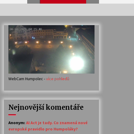
Veselí muzikanti
30. 7. 2026
Votavžatský ploty
23. 7. 2026
WebCam Humpolec -
více pohledů
Ozvěny prázdnin
14. 7. 2026
Nejnovější komentáře
Petr Adamec – Malovaný svět
30. 6. 2026
Anonym
:
AI Act je tady. Co znamená nové
evropské pravidlo pro Humpoláky?