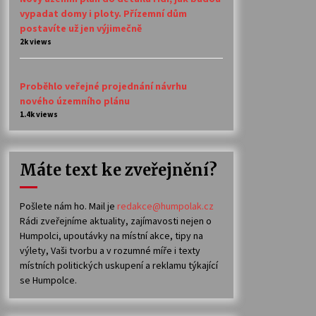
vypadat domy i ploty. Přízemní dům
postavíte už jen výjimečně
2k views
Proběhlo veřejné projednání návrhu
nového územního plánu
1.4k views
Máte text ke zveřejnění?
Pošlete nám ho. Mail je
redakce@humpolak.cz
Rádi zveřejníme aktuality, zajímavosti nejen o
Humpolci, upoutávky na místní akce, tipy na
výlety, Vaši tvorbu a v rozumné míře i texty
místních politických uskupení a reklamu týkající
se Humpolce.