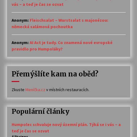
vás – a teď je čas se ozvat
Anonym
:
Fleischsalat – Wurstsalat s majonézou:
německá salámová pochoutka
Anonym
:
AI Act je tady. Co znamená nové evropské
pravidlo pro Humpoláky?
Přemýšlíte kam na oběd?
Zkuste
Meníčka.cz
v místních restauracích.
Populární články
Humpolec schvaluje nový územní plán. Týká se i vás – a
teď je čas se ozvat
4.5k views