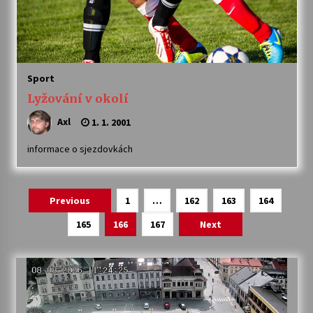
Sport
Lyžování v okolí
Axl
1. 1. 2001
informace o sjezdovkách
Navigace
Previous
1
…
162
163
164
pro
165
166
167
Next
příspěvky