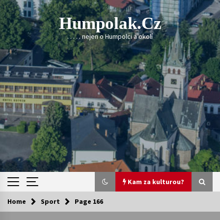
Skip
to
Humpolak.cz
content
. . . . . nejen o Humpolci a okolí
Kam za kulturou?
Home
Sport
Page 166
Kam za kulturou?