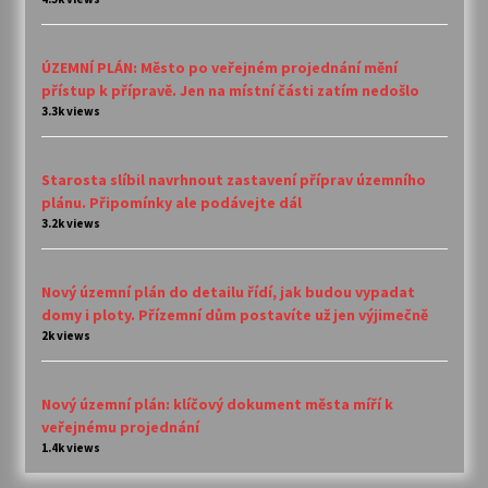
ÚZEMNÍ PLÁN: Město po veřejném projednání mění
přístup k přípravě. Jen na místní části zatím nedošlo
3.3k views
Starosta slíbil navrhnout zastavení příprav územního
plánu. Připomínky ale podávejte dál
3.2k views
Nový územní plán do detailu řídí, jak budou vypadat
domy i ploty. Přízemní dům postavíte už jen výjimečně
2k views
Nový územní plán: klíčový dokument města míří k
veřejnému projednání
1.4k views