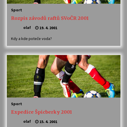
Sport
Varhanní recitál Michala Novenka v Klášteře
Rozpis závodů raftů SVoČR 2001
Želiv
3. 7. 2026
olaf
19. 4. 2001
Kdy a kde poteče voda?
Petr Adamec – Malovaný svět
30. 6. 2026
Sport
Expedice Špicberky 2001
olaf
15. 4. 2001