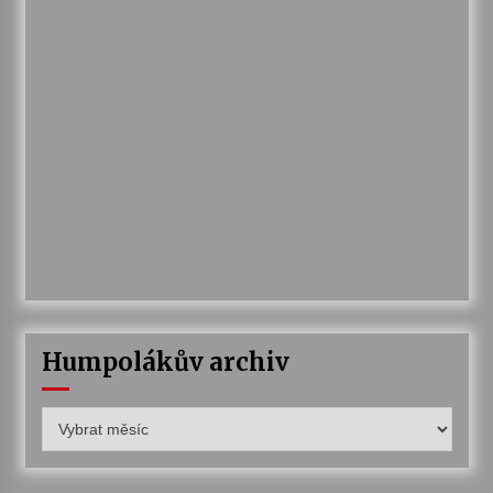
Humpolákův archiv
Humpolákův
archiv