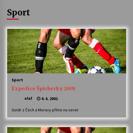
Sport
Letní koncerty ve Stromovce: Ars Camerata a
Sukuba Ensemble
4. 8. 2026
Vernisáž výstavy Josefíny Duškové: Stávám se
kapkou
30. 7. 2026
Veselí muzikanti
30. 7. 2026
Sport
Expedice Špicberky 2001
Pozvánka na integrační festival Quijotova
šedesátka: 28. 7.–1. 8. 2026
olaf
4. 6. 2001
28. 7. 2026
čundr z Čech a Moravy přímo na sever
Letní koncerty ve Stromovce: Kolchoz a
Jenakaši
28. 7. 2026