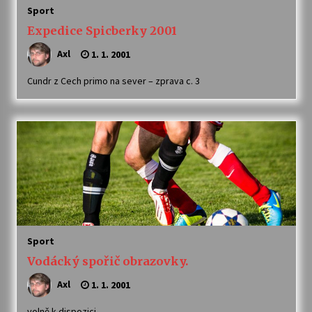
Sport
Expedice Spicberky 2001
Axl
1. 1. 2001
Cundr z Cech primo na sever – zprava c. 3
Sport
Vodácký spořič obrazovky.
Axl
1. 1. 2001
volně k dispozici