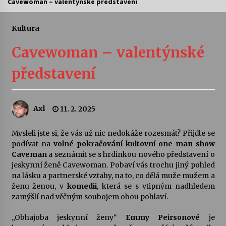
Cavewoman – valentýnské představení
Letní koncerty ve Stromovce: Ars Camerata a
Sukuba Ensemble
Kultura
4. 8. 2026
Cavewoman – valentýnské
Vernisáž výstavy Josefíny Duškové: Stávám se
představení
kapkou
30. 7. 2026
Axl
11. 2. 2025
Veselí muzikanti
30. 7. 2026
Mysleli jste si, že vás už nic nedokáže rozesmát? Přijďte se
podívat na
volné pokračování kultovní one man show
Caveman
a seznámit se s hrdinkou nového představení o
Pozvánka na integrační festival Quijotova
šedesátka: 28. 7.–1. 8. 2026
jeskynní ženě Cavewoman. Pobaví vás trochu jiný pohled
28. 7. 2026
na lásku a partnerské vztahy, na to, co dělá muže mužem a
ženu ženou, v
komedii
, která se s vtipným nadhledem
zamýšlí nad věčným soubojem obou pohlaví.
Letní koncerty ve Stromovce: Kolchoz a
Jenakaši
„Obhajoba jeskynní ženy“
Emmy Peirsonové
je
28. 7. 2026