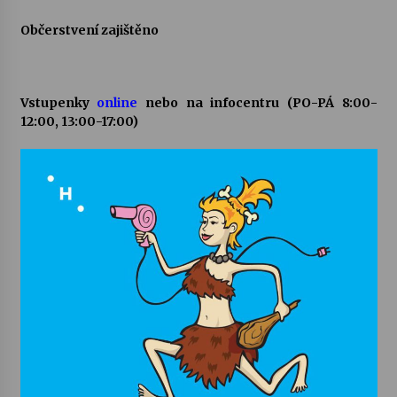
Občerstvení zajištěno
Varhanní recitál Michala Novenka v Klášteře
Želiv
3. 7. 2026
Vstupenky
online
nebo na infocentru (PO-PÁ 8:00-
12:00, 13:00-17:00)
Petr Adamec – Malovaný svět
30. 6. 2026