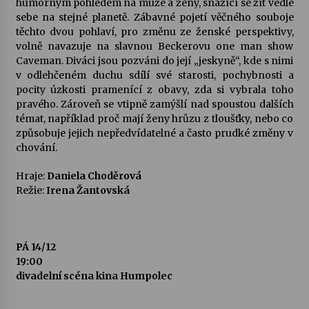
humorným pohledem na muže a ženy, snažící se žít vedle
sebe na stejné planetě. Zábavné pojetí věčného souboje
Votavžatský ploty
těchto dvou pohlaví, pro změnu ze ženské perspektivy,
23. 7. 2026
volně navazuje na slavnou Beckerovu one man show
Caveman. Diváci jsou pozváni do její „jeskyně“, kde s nimi
v odlehčeném duchu sdílí své starosti, pochybnosti a
pocity úzkosti pramenící z obavy, zda si vybrala toho
Letní koncerty ve Stromovce: Rufus Miller
pravého. Zároveň se vtipně zamýšlí nad spoustou dalších
22. 7. 2026
témat, například proč mají ženy hrůzu z tloušťky, nebo co
způsobuje jejich nepředvídatelné a často prudké změny v
chování.
Vysočinka
17. 7. 2026
Hraje:
Daniela Choděrová
Režie:
Irena Žantovská
Ozvěny prázdnin
14. 7. 2026
PÁ 14/12
19:00
divadelní scéna kina Humpolec
Za kulturou kousek za Humpolec. V Želivě ožije
odkaz Josefa Čapka
13. 7. 2026