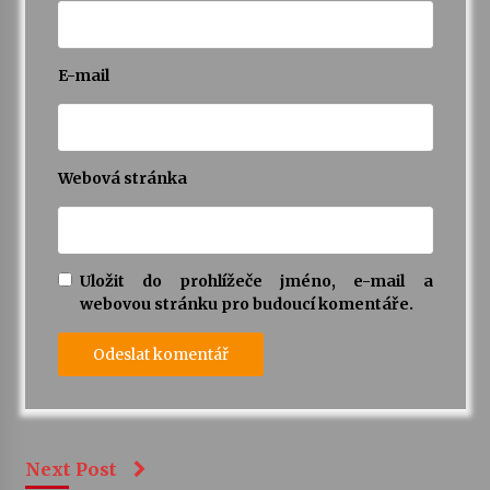
E-mail
Webová stránka
Uložit do prohlížeče jméno, e-mail a
webovou stránku pro budoucí komentáře.
Next Post