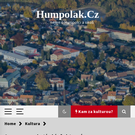
Skip
to
Humpolak.cz
content
. . . . . nejen o Humpolci a okolí
Kam za kulturou?
Home
Kultura
Kam za kulturou?