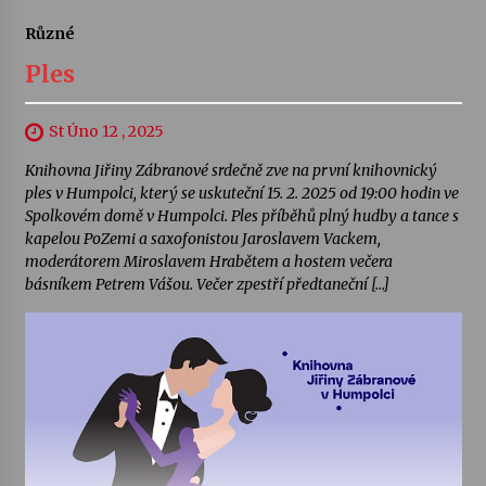
Různé
Ples
St Úno 12 , 2025
Knihovna Jiřiny Zábranové srdečně zve na první knihovnický
ples v Humpolci, který se uskuteční 15. 2. 2025 od 19:00 hodin ve
Spolkovém domě v Humpolci. Ples příběhů plný hudby a tance s
kapelou PoZemi a saxofonistou Jaroslavem Vackem,
moderátorem Miroslavem Hrabětem a hostem večera
básníkem Petrem Vášou. Večer zpestří předtaneční […]