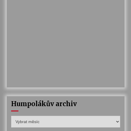
Humpolákův archiv
Humpolákův
archiv