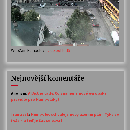
WebCam Humpolec -
více pohledů
Nejnovější komentáře
Anonym
:
AI Act je tady. Co znamená nové evropské
pravidlo pro Humpoláky?
frantisek
:
Humpolec schvaluje nový územní plán. Týká se
i vás – a teď je čas se ozvat