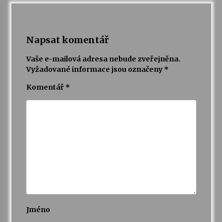
Napsat komentář
Vaše e-mailová adresa nebude zveřejněna.
Vyžadované informace jsou označeny
*
Komentář
*
Jméno