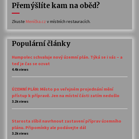
Přemýšlíte kam na oběd?
Zkuste
Meníčka.cz
v místních restauracích.
Populární články
Humpolec schvaluje nový územní plán. Týká se i vás – a
teď je čas se ozvat
4.4k views
ÚZEMNÍ PLÁN: Město po veřejném projednání mění
přístup k přípravě. Jen na místní části zatím nedošlo
3.2k views
Starosta slíbil navrhnout zastavení příprav územního
plánu. Připomínky ale podávejte dál
3.2k views