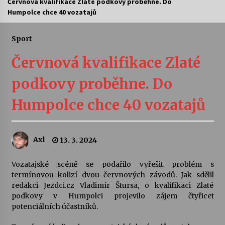
Červnová kvalifikace Zlaté podkovy proběhne. Do
Humpolce chce 40 vozatajů
Letní koncerty ve Stromovce: Ars Camerata a
Sukuba Ensemble
4. 8. 2026
Sport
Červnová kvalifikace Zlaté
Vernisáž výstavy Josefíny Duškové: Stávám se
kapkou
podkovy proběhne. Do
30. 7. 2026
Humpolce chce 40 vozatajů
Veselí muzikanti
30. 7. 2026
Axl
13. 3. 2024
Pozvánka na integrační festival Quijotova
šedesátka: 28. 7.–1. 8. 2026
Vozatajské scéně se podařilo vyřešit problém s
28. 7. 2026
termínovou kolizí dvou červnových závodů. Jak sdělil
redakci Jezdci.cz Vladimír Štursa, o kvalifikaci Zlaté
podkovy v Humpolci projevilo zájem čtyřicet
Letní koncerty ve Stromovce: Kolchoz a
potenciálních účastníků.
Jenakaši
28. 7. 2026