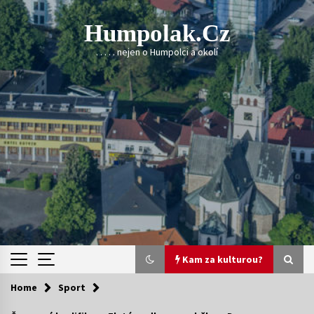
Skip
to
Humpolak.cz
content
. . . . . nejen o Humpolci a okolí
Kam za kulturou?
Home
Sport
Kam za kulturou?