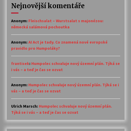
Nejnovější komentáře
Anonym
:
Fleischsalat – Wurstsalat s majonézou:
německá salámová pochoutka
Anonym
:
AI Act je tady. Co znamená nové evropské
pravidlo pro Humpoláky?
frantisek
:
Humpolec schvaluje nový územní plán. Týká se
i vás – a teď je čas se ozvat
Anonym
:
Humpolec schvaluje nový územní plán. Týká se i
vás – a teď je čas se ozvat
Ulrich Marsch
:
Humpolec schvaluje nový územní plán.
Týká se i vás – a teď je čas se ozvat