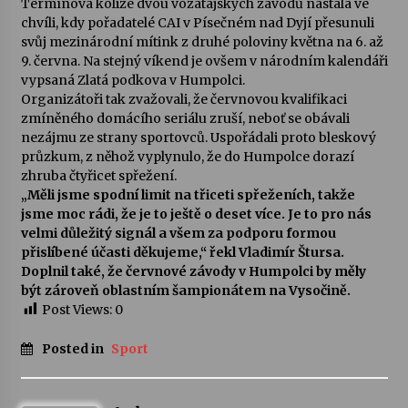
Termínová kolize dvou vozatajských závodů nastala ve
chvíli, kdy pořadatelé CAI v Písečném nad Dyjí přesunuli
Votavžatský ploty
svůj mezinárodní mítink z druhé poloviny května na 6. až
23. 7. 2026
9. června. Na stejný víkend je ovšem v národním kalendáři
vypsaná Zlatá podkova v Humpolci.
Organizátoři tak zvažovali, že červnovou kvalifikaci
zmíněného domácího seriálu zruší, neboť se obávali
Letní koncerty ve Stromovce: Rufus Miller
nezájmu ze strany sportovců. Uspořádali proto bleskový
22. 7. 2026
průzkum, z něhož vyplynulo, že do Humpolce dorazí
zhruba čtyřicet spřežení.
„Měli jsme spodní limit na třiceti spřeženích, takže
Vysočinka
jsme moc rádi, že je to ještě o deset více. Je to pro nás
17. 7. 2026
velmi důležitý signál a všem za podporu formou
přislíbené účasti děkujeme,“ řekl Vladimír Štursa.
Doplnil také, že červnové závody v Humpolci by měly
Ozvěny prázdnin
být zároveň oblastním šampionátem na Vysočině.
14. 7. 2026
Post Views:
0
Posted in
Sport
Za kulturou kousek za Humpolec. V Želivě ožije
odkaz Josefa Čapka
13. 7. 2026