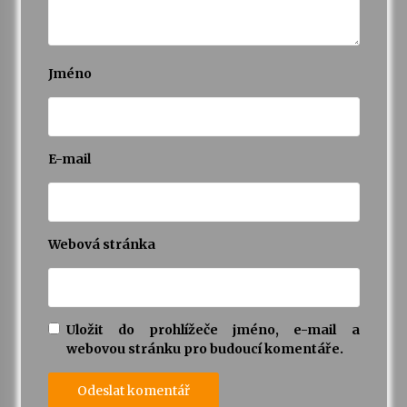
Jméno
E-mail
Webová stránka
Uložit do prohlížeče jméno, e-mail a
webovou stránku pro budoucí komentáře.