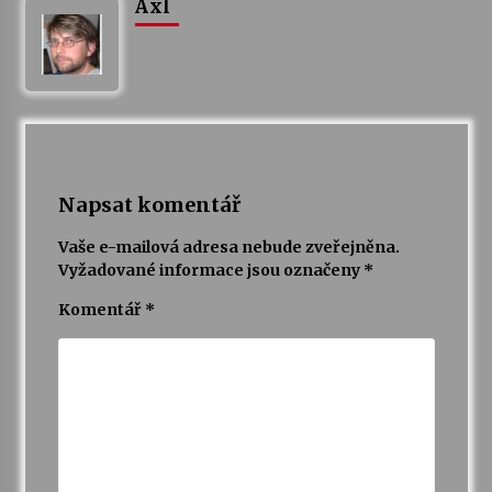
Axl
Varhanní recitál Michala Novenka v Klášteře
Želiv
3. 7. 2026
Petr Adamec – Malovaný svět
30. 6. 2026
Napsat komentář
Vaše e-mailová adresa nebude zveřejněna.
Vyžadované informace jsou označeny
*
Komentář
*