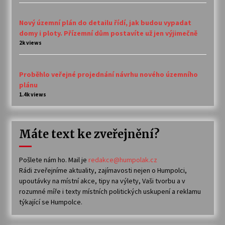
Nový územní plán do detailu řídí, jak budou vypadat
domy i ploty. Přízemní dům postavíte už jen výjimečně
2k views
Proběhlo veřejné projednání návrhu nového územního
plánu
1.4k views
Máte text ke zveřejnění?
Pošlete nám ho. Mail je
redakce@humpolak.cz
Rádi zveřejníme aktuality, zajímavosti nejen o Humpolci,
upoutávky na místní akce, tipy na výlety, Vaši tvorbu a v
rozumné míře i texty místních politických uskupení a reklamu
týkající se Humpolce.