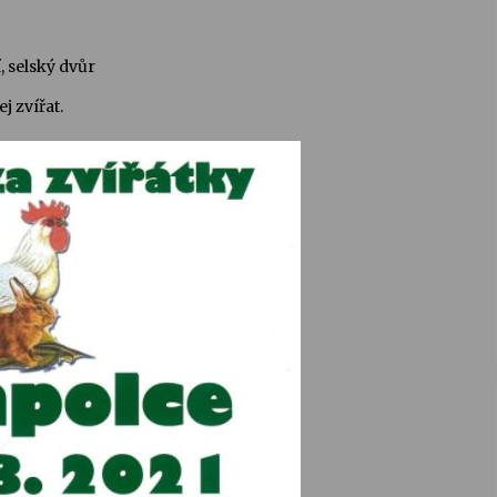
, selský dvůr
j zvířat.