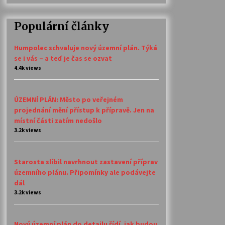
Populární články
Humpolec schvaluje nový územní plán. Týká
se i vás – a teď je čas se ozvat
4.4k views
ÚZEMNÍ PLÁN: Město po veřejném
projednání mění přístup k přípravě. Jen na
místní části zatím nedošlo
3.2k views
Starosta slíbil navrhnout zastavení příprav
územního plánu. Připomínky ale podávejte
dál
3.2k views
Nový územní plán do detailu řídí, jak budou