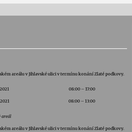
Vernisáž výstavy Josefíny Duškové:
Stávám se kapkou
30. 7. 2026
Letní koncerty ve Stromovce:
Kolchoz a Jenakaši
28. 7. 2026
kém areálu v Jihlavské ulici v termínu konání Zlaté podkovy.
s
Vysočinka
.2021
08:00 – 17:00
17. 7. 2026
.2021
08:00 – 13:00
V
Varhanní recitál Michala Novenka v
 areál
Klášteře Želiv
3. 7. 2026
kém areálu v Jihlavské ulici v termínu konání Zlaté podkovy.