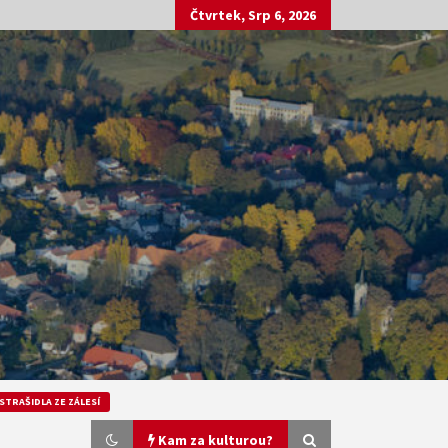
Čtvrtek, Srp 6, 2026
STRAŠIDLA ZE ZÁLESÍ
Kam za kulturou?