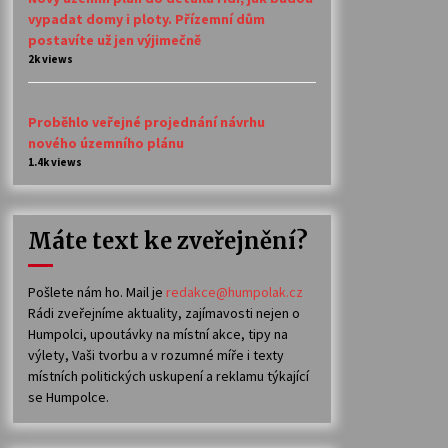
vypadat domy i ploty. Přízemní dům
postavíte už jen výjimečně
2k views
Proběhlo veřejné projednání návrhu
nového územního plánu
1.4k views
Máte text ke zveřejnění?
Pošlete nám ho. Mail je
redakce@humpolak.cz
Rádi zveřejníme aktuality, zajímavosti nejen o
Humpolci, upoutávky na místní akce, tipy na
výlety, Vaši tvorbu a v rozumné míře i texty
místních politických uskupení a reklamu týkající
se Humpolce.