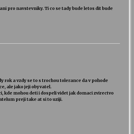
ni pro navstevniky. Ti co se tady bude letos dit bude
zdy rok a vzdy se to s trochou tolerance da v pohode
ce, ale jako jeji obyvatel.
i, kde mohou deti i dospeli videt jak domaci zvirectvo
elum preji take at si to uziji.