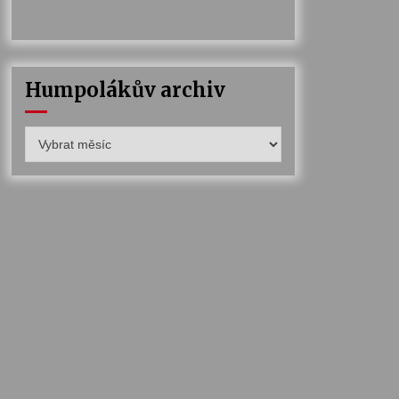
Humpolákův archiv
Humpolákův
archiv