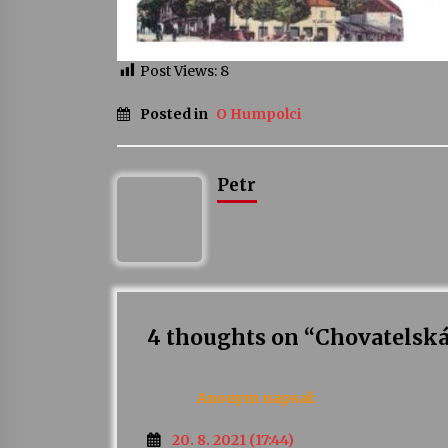
Post Views:
8
Posted in
O Humpolci
Petr
4 thoughts on “
Chovatelská
Anonym
napsal:
20. 8. 2021 (17:44)