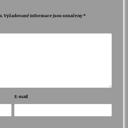
a.
Vyžadované informace jsou označeny
*
E-mail