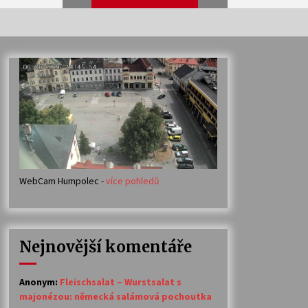
Veselí muzikanti
30. 7. 2026
Votavžatský ploty
23. 7. 2026
WebCam Humpolec -
více pohledů
Ozvěny prázdnin
14. 7. 2026
Nejnovější komentáře
Petr Adamec – Malovaný svět
30. 6. 2026
Anonym
:
Fleischsalat – Wurstsalat s
majonézou: německá salámová pochoutka