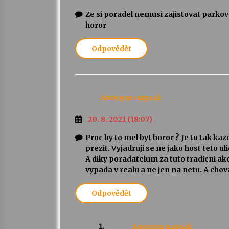
Ze si poradel nemusi zajistovat parkova
horor
Odpovědět
Anonym
napsal:
20. 8. 2021 (18:07)
Proc by to mel byt horor ? Je to tak ka
prezit. Vyjadruji se ne jako host teto uli
A diky poradatelum za tuto tradicni akc
vypada v realu a ne jen na netu. A chovat
Odpovědět
Anonym
napsal: