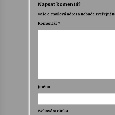
Napsat komentář
Vaše e-mailová adresa nebude zveřejněn
Komentář
*
Jméno
Webová stránka