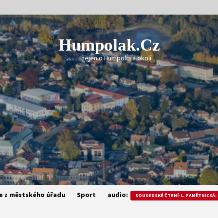
Humpolak.cz
. . . . . nejen o Humpolci a okolí
e z městského úřadu
Sport
audio:
SOUSEDSKÉ ČTENÍ-L. PAMĚTNICKÁ: 