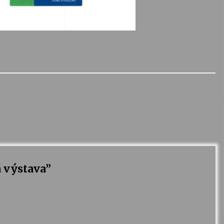
 výstava
”