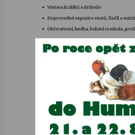
Výstava králíků a drůbeže
Doprovodné expozice exotů, činčil a nutrií
Občerstvení, hudba, bohatá tombola, prode