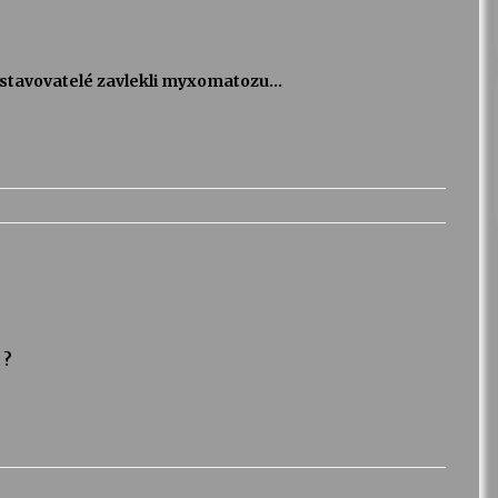
vystavovatelé zavlekli myxomatozu…
 ?