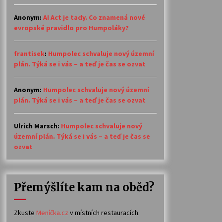
Anonym
:
AI Act je tady. Co znamená nové
evropské pravidlo pro Humpoláky?
frantisek
:
Humpolec schvaluje nový územní
plán. Týká se i vás – a teď je čas se ozvat
Anonym
:
Humpolec schvaluje nový územní
plán. Týká se i vás – a teď je čas se ozvat
Ulrich Marsch
:
Humpolec schvaluje nový
územní plán. Týká se i vás – a teď je čas se
ozvat
Přemýšlíte kam na oběd?
Zkuste
Meníčka.cz
v místních restauracích.