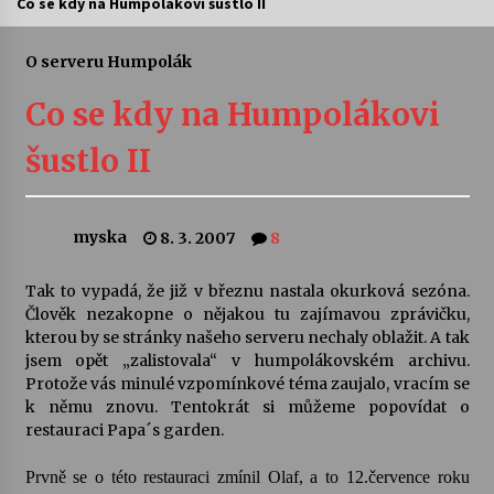
Co se kdy na Humpolákovi šustlo II
Letní koncerty ve Stromovce: Ars Camerata a
Sukuba Ensemble
O serveru Humpolák
4. 8. 2026
Co se kdy na Humpolákovi
Vernisáž výstavy Josefíny Duškové: Stávám se
šustlo II
kapkou
30. 7. 2026
myska
8. 3. 2007
8
Veselí muzikanti
30. 7. 2026
Tak to vypadá, že již v březnu nastala okurková sezóna.
Člověk nezakopne o nějakou tu zajímavou zprávičku,
kterou by se stránky našeho serveru nechaly oblažit. A tak
Pozvánka na integrační festival Quijotova
šedesátka: 28. 7.–1. 8. 2026
jsem opět „zalistovala“ v humpolákovském archivu.
28. 7. 2026
Protože vás minulé vzpomínkové téma zaujalo, vracím se
k němu znovu. Tentokrát si můžeme popovídat o
restauraci Papa´s garden.
Letní koncerty ve Stromovce: Kolchoz a
Jenakaši
Prvně se o této restauraci zmínil Olaf, a to 12.července roku
28. 7. 2026