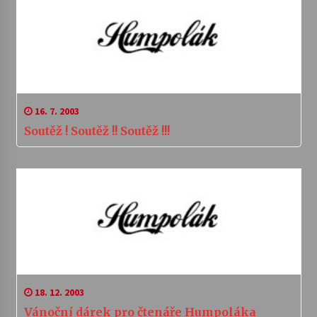
16. 7. 2003
Soutěž ! Soutěž !! Soutěž !!!
18. 12. 2003
Vánoční dárek pro čtenáře Humpoláka