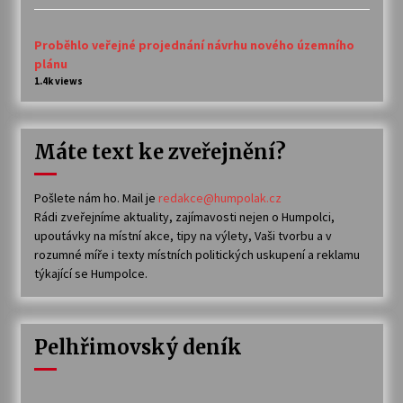
Proběhlo veřejné projednání návrhu nového územního
plánu
1.4k views
Máte text ke zveřejnění?
Pošlete nám ho. Mail je
redakce@humpolak.cz
Rádi zveřejníme aktuality, zajímavosti nejen o Humpolci,
upoutávky na místní akce, tipy na výlety, Vaši tvorbu a v
rozumné míře i texty místních politických uskupení a reklamu
týkající se Humpolce.
Pelhřimovský deník