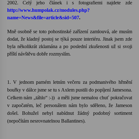
2002. Celý jeho článek i s fotografiemi najdete zde
http://www.humpolak.cz/modules.php?
Votavžatský ploty
name=News&file=article&sid=507
.
23. 7. 2026
Mně osobně se toto pohostinské zařízení zamlouvá, ale musím
dodat, že kladný postoj se týká pouze interiéru. Jinak jsem zde
Letní koncerty ve Stromovce: Rufus Miller
byla několikrát zklamána a po poslední zkušenosti už si svoji
22. 7. 2026
příští návštěvu dobře rozmyslím.
Vysočinka
17. 7. 2026
1. V jednom parném letním večeru za podmanivého hřmění
bouřky v dálce jsme se tu s Axlem pustili do popíjení Jamesona.
Celkem nám „táhlo“ :-))
a měli jsme nemalou chuť pokračovat
Ozvěny prázdnin
14. 7. 2026
v započatém, leč personálem nám bylo sděleno, že Jameson
došel. Bohužel nebyl nabídnut žádný podobný sortiment
(nepočítám nesrovnatelnou Ballantines).
Za kulturou kousek za Humpolec. V Želivě ožije
odkaz Josefa Čapka
13. 7. 2026