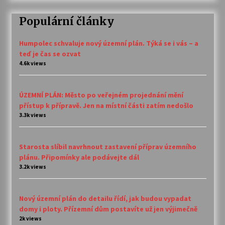
Populární články
Humpolec schvaluje nový územní plán. Týká se i vás – a
teď je čas se ozvat
4.6k views
ÚZEMNÍ PLÁN: Město po veřejném projednání mění
přístup k přípravě. Jen na místní části zatím nedošlo
3.3k views
Starosta slíbil navrhnout zastavení příprav územního
plánu. Připomínky ale podávejte dál
3.2k views
Nový územní plán do detailu řídí, jak budou vypadat
domy i ploty. Přízemní dům postavíte už jen výjimečně
2k views