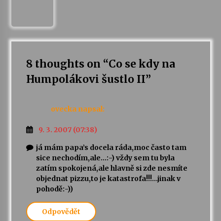
8 thoughts on “
Co se kdy na
Humpolákovi šustlo II
”
ovecka
napsal:
9. 3. 2007 (07:38)
já mám papa’s docela ráda,moc často tam
sice nechodím,ale…:-) vždy sem tu byla
zatím spokojená,ale hlavně si zde nesmíte
objednat pizzu,to je katastrofa!!!…jinak v
pohodě:-))
Odpovědět