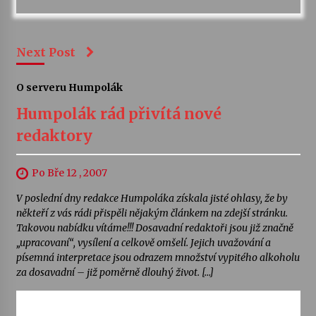
Next Post
O serveru Humpolák
Humpolák rád přivítá nové
redaktory
Po Bře 12 , 2007
V poslední dny redakce Humpoláka získala jisté ohlasy, že by
někteří z vás rádi přispěli nějakým článkem na zdejší stránku.
Takovou nabídku vítáme!!! Dosavadní redaktoři jsou již značně
„upracovaní“, vysílení a celkově omšelí. Jejich uvažování a
písemná interpretace jsou odrazem množství vypitého alkoholu
za dosavadní – již poměrně dlouhý život. […]