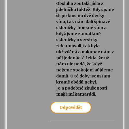
Obsluha zoufalá, jídlo z
jídelníčku taktéž. Když jsme
šli po kině na dvě decky
vína, tak nám dali špinavé
skleničky, hnusné víno a
když jsme zamatlané
skleničky u servírky
reklamovali, tak byla
ukřivděná a nakonec nám v
půl jedenácté řekla, že už
nám nic nedá, že když
nejsme spokojeni ať jdeme
domů. O té doby jsem tam
kromě obědů nebyl.
Jo a podobné zkušenosti
mají i mí kamarádi.
Odpovědět