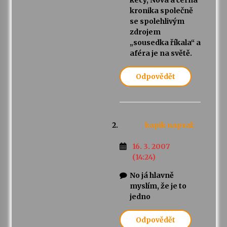
kecy, Nova a černá
kronika společně
se spolehlivým
zdrojem
„sousedka říkala“ a
aféra je na světě.
Odpovědět
kapik
napsal:
16. 3. 2007
(14:24)
No já hlavně
myslím, že je to
jedno
Odpovědět