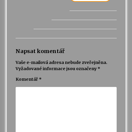
Napsat komentář
Vaše e-mailová adresa nebude zveřejněna.
Vyžadované informace jsou označeny
*
Komentář
*