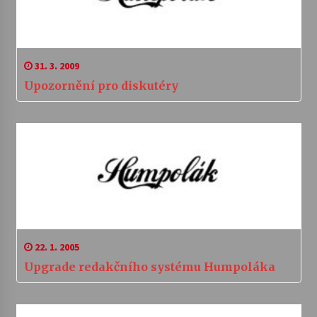
31. 3. 2009
Upozornění pro diskutéry
22. 1. 2005
Upgrade redakčního systému Humpoláka