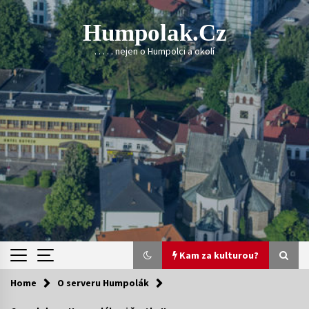
Skip
to
Humpolak.cz
content
. . . . . nejen o Humpolci a okolí
Kam za kulturou?
Home
O serveru Humpolák
Kam za kulturou?