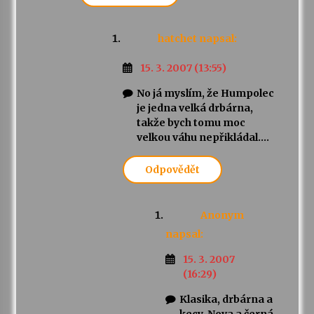
hatchet
napsal:
15. 3. 2007 (13:55)
No já myslím, že Humpolec
je jedna velká drbárna,
takže bych tomu moc
velkou váhu nepřikládal….
Odpovědět
Anonym
napsal:
15. 3. 2007
(16:29)
Klasika, drbárna a