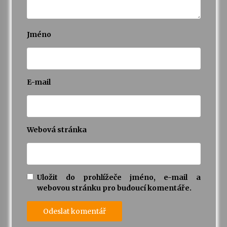
Jméno
E-mail
Webová stránka
Uložit do prohlížeče jméno, e-mail a
webovou stránku pro budoucí komentáře.