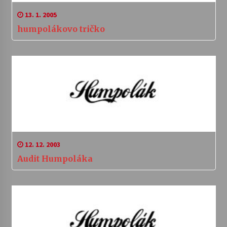
13. 1. 2005
humpolákovo tričko
12. 12. 2003
Audit Humpoláka