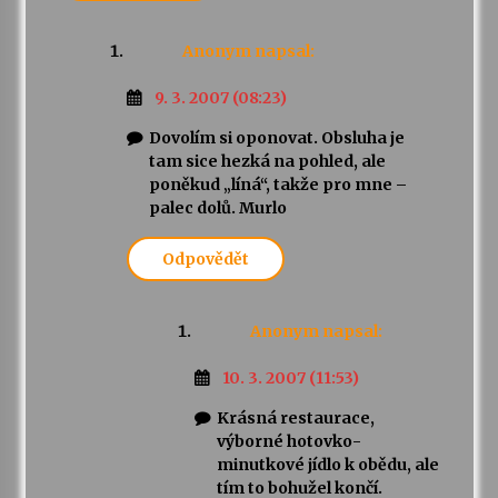
Anonym
napsal:
9. 3. 2007 (08:23)
Dovolím si oponovat. Obsluha je
tam sice hezká na pohled, ale
poněkud „líná“, takže pro mne –
palec dolů. Murlo
Odpovědět
Anonym
napsal:
10. 3. 2007 (11:53)
Krásná restaurace,
výborné hotovko-
minutkové jídlo k obědu, ale
tím to bohužel končí.