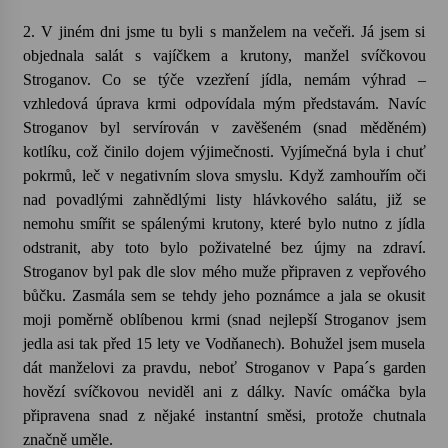
2. V jiném dni jsme tu byli s manželem na večeři. Já jsem si
Varhanní recitál Michala Novenka v Klášteře
objednala salát s vajíčkem a krutony, manžel svíčkovou
Želiv
Stroganov. Co se týče vzezření jídla, nemám výhrad –
3. 7. 2026
vzhledová úprava krmi odpovídala mým představám. Navíc
Stroganov byl servírován v zavěšeném (snad měděném)
Petr Adamec – Malovaný svět
kotlíku, což činilo dojem výjimečnosti. Vyjímečná byla i chuť
30. 6. 2026
pokrmů, leč v negativním slova smyslu. Když zamhouřím oči
nad povadlými zahnědlými listy hlávkového salátu, již se
nemohu smířit se spálenými krutony, které bylo nutno z jídla
odstranit, aby toto bylo poživatelné bez újmy na zdraví.
Stroganov byl pak dle slov mého muže připraven z vepřového
bůčku. Zasmála sem se tehdy jeho poznámce a jala se okusit
moji poměrně oblíbenou krmi (snad nejlepší Stroganov jsem
jedla asi tak před 15 lety ve Vodňanech). Bohužel jsem musela
dát manželovi za pravdu, neboť Stroganov v Papa´s garden
hovězí svíčkovou neviděl ani z dálky. Navíc omáčka byla
připravena snad z nějaké instantní směsi, protože chutnala
značně uměle.