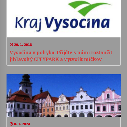
20. 1. 2018
Vysočina v pohybu. Přijďte s námi roztančit
jihlavský CITYPARK a vytvořit míčkov
8. 3. 2024