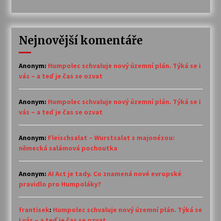
Nejnovější komentáře
Anonym
:
Humpolec schvaluje nový územní plán. Týká se i
vás – a teď je čas se ozvat
Anonym
:
Humpolec schvaluje nový územní plán. Týká se i
vás – a teď je čas se ozvat
Anonym
:
Fleischsalat – Wurstsalat s majonézou:
německá salámová pochoutka
Anonym
:
AI Act je tady. Co znamená nové evropské
pravidlo pro Humpoláky?
frantisek
:
Humpolec schvaluje nový územní plán. Týká se
i vás – a teď je čas se ozvat