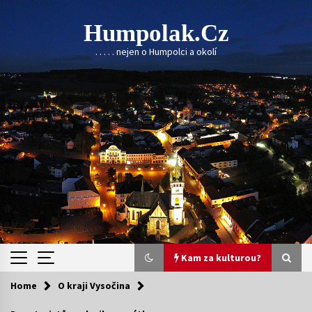
Skip
to
Humpolak.cz
content
. . . . . nejen o Humpolci a okolí
Kam za kulturou?
Home
O kraji Vysočina
Kam za kulturou?