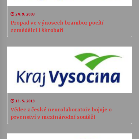
24. 9. 2003
Propad ve výnosech brambor pocítí
zemědělci i škrobaři
13. 5. 2013
Vědec z české neurolaboratoře bojuje o
prvenství v mezinárodní soutěži