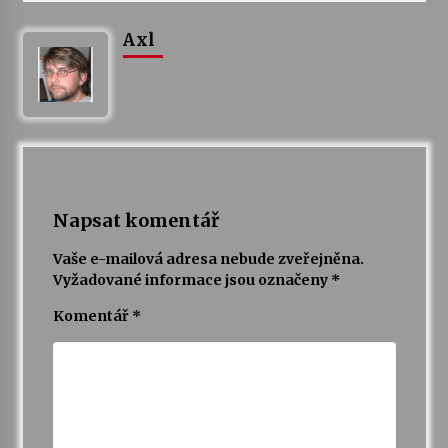
Axl
Napsat komentář
Vaše e-mailová adresa nebude zveřejněna.
Vyžadované informace jsou označeny
*
Komentář
*