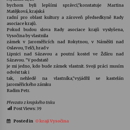
bychom byli lepšími správci,"konstatuje Martina
Matějková, krajská
Varhanní recitál Michala Novenka v Klášteře
radní pro oblast kultury a zároveň předsedkyně Rady
Želiv
asociace krajů.
3. 7. 2026
Pokud budou slova Rady asociace krajů vyslyšena,
Vysočina by vlastnila
Petr Adamec – Malovaný svět
zámek v Jaroměřicích nad Rokytnou, v Náměšti nad
30. 6. 2026
Oslavou, Telči, hrad v
Lipnici nad Sázavou a poutní kostel ve Žďáru nad
Sázavou. "V podstatě
je mi jedno, kdo bude zámek vlastnit. Svoji práci musím
odvést tak i
tak, nehledě na vlastníka,"vyjádřil se kastelán
jaroměřického zámku
Radim Petr.
Převzato z krajského tisku
Post Views:
39
Posted in
O kraji Vysočina