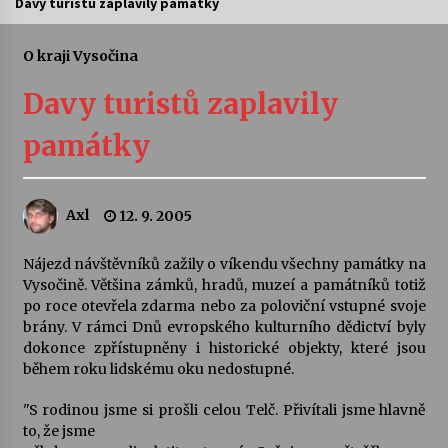
Davy turistů zaplavily památky
Letní koncerty ve Stromovce: Ars Camerata a
Sukuba Ensemble
O kraji Vysočina
4. 8. 2026
Davy turistů zaplavily
Vernisáž výstavy Josefíny Duškové: Stávám se
památky
kapkou
30. 7. 2026
Axl
12. 9. 2005
Veselí muzikanti
30. 7. 2026
Nájezd návštěvníků zažily o víkendu všechny památky na
Vysočině. Většina zámků, hradů, muzeí a památníků totiž
po roce otevřela zdarma nebo za poloviční vstupné svoje
Pozvánka na integrační festival Quijotova
šedesátka: 28. 7.–1. 8. 2026
brány. V rámci Dnů evropského kulturního dědictví byly
28. 7. 2026
dokonce zpřístupněny i historické objekty, které jsou
během roku lidskému oku nedostupné.
Letní koncerty ve Stromovce: Kolchoz a
"S rodinou jsme si prošli celou Telč. Přivítali jsme hlavně
Jenakaši
to, že jsme
28. 7. 2026