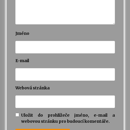
Jméno
E-mail
Webová stránka
Uložit do prohlížeče jméno, e-mail a
webovou stránku pro budoucí komentáře.