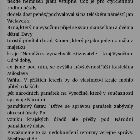
někde nemuseli platit vstupné. Což je pro čtyřčlennou
rodinu někdy
Votavžatský ploty
docela dost peněz,"pochvaloval si na telčském náměstí Jan
23. 7. 2026
Václavek z
Brna, který na Vysočinu přijel se svou manželkou a dvěma
dětmi. Davy
turistů přivítal i hrad Kámen, který je jako jeden z mála v
Letní koncerty ve Stromovce: Rufus Miller
majetku
22. 7. 2026
kraje. "Nemůžu si vynachválit zřizovatele – kraj Vysočinu.
Od té doby,
co jsme pod ním, se zvýšila návštěvnost,"těší kastelána
Vysočinka
Miloslava
17. 7. 2026
Vaňhu. V příštích letech by do vlastnictví kraje mohlo
přibýt i dalších
pět národních památek na Vysočině, které v současnosti
Ozvěny prázdnin
spravuje Národní
14. 7. 2026
památkový ústav. "Dříve se správou památek zabývaly
okresní úřady. Po
vzniku krajských úřadů ale přešly pod Národní
památkový ústav.
Za kulturou kousek za Humpolec. V Želivě ožije
odkaz Josefa Čapka
Považujeme to za nedokončení reformy veřejné správy.
13. 7. 2026
Myslíme si, že