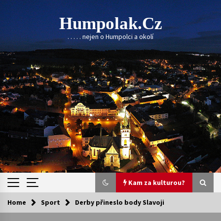
Skip
to
Humpolak.cz
content
. . . . . nejen o Humpolci a okolí
Kam za kulturou?
Home
Sport
Derby přineslo body Slavoji
Kam za kulturou?