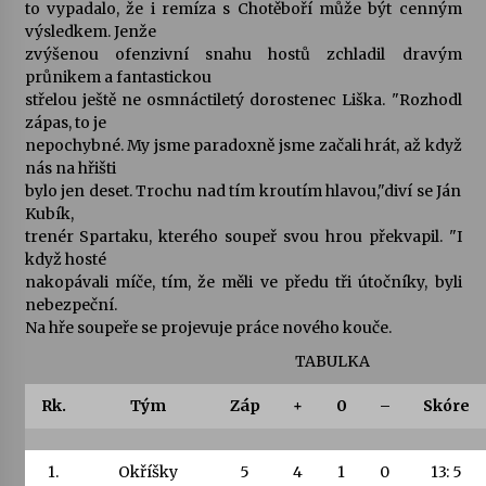
to vypadalo, že i remíza s Chotěboří může být cenným
výsledkem. Jenže
zvýšenou ofenzivní snahu hostů zchladil dravým
průnikem a fantastickou
střelou ještě ne osmnáctiletý dorostenec Liška. "Rozhodl
zápas, to je
nepochybné. My jsme paradoxně jsme začali hrát, až když
nás na hřišti
bylo jen deset. Trochu nad tím kroutím hlavou,"diví se Ján
Kubík,
trenér Spartaku, kterého soupeř svou hrou překvapil. "I
když hosté
nakopávali míče, tím, že měli ve předu tři útočníky, byli
nebezpeční.
Na hře soupeře se projevuje práce nového kouče.
TABULKA
Rk.
Tým
Záp
+
0
–
Skóre
1.
Okříšky
5
4
1
0
13: 5