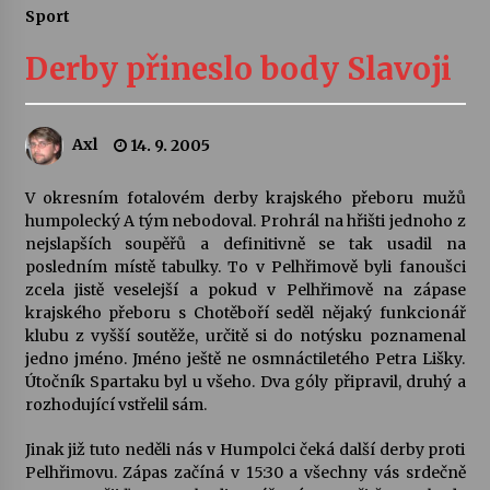
Sport
Letní koncerty ve Stromovce: Ars Camerata a
Sukuba Ensemble
Derby přineslo body Slavoji
4. 8. 2026
Vernisáž výstavy Josefíny Duškové: Stávám se
Axl
14. 9. 2005
kapkou
30. 7. 2026
V okresním fotalovém derby krajského přeboru mužů
humpolecký A tým nebodoval. Prohrál na hřišti jednoho z
Veselí muzikanti
nejslapších soupěřů a definitivně se tak usadil na
30. 7. 2026
posledním místě tabulky. To v Pelhřimově byli fanoušci
zcela jistě veselejší a pokud v Pelhřimově na zápase
krajského přeboru s Chotěboří seděl nějaký funkcionář
klubu z vyšší soutěže, určitě si do notýsku poznamenal
Pozvánka na integrační festival Quijotova
šedesátka: 28. 7.–1. 8. 2026
jedno jméno. Jméno ještě ne osmnáctiletého Petra Lišky.
28. 7. 2026
Útočník Spartaku byl u všeho. Dva góly připravil, druhý a
rozhodující vstřelil sám.
Letní koncerty ve Stromovce: Kolchoz a
Jinak již tuto neděli nás v Humpolci čeká další derby proti
Jenakaši
Pelhřimovu. Zápas začíná v 15:30 a všechny vás srdečně
28. 7. 2026