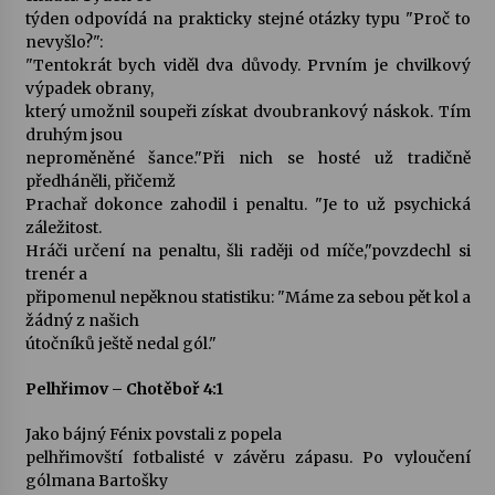
týden odpovídá na prakticky stejné otázky typu "Proč to
nevyšlo?":
Varhanní recitál Michala Novenka v Klášteře
"Tentokrát bych viděl dva důvody. Prvním je chvilkový
Želiv
výpadek obrany,
3. 7. 2026
který umožnil soupeři získat dvoubrankový náskok. Tím
druhým jsou
Petr Adamec – Malovaný svět
neproměněné šance."Při nich se hosté už tradičně
30. 6. 2026
předháněli, přičemž
Prachař dokonce zahodil i penaltu. "Je to už psychická
záležitost.
Hráči určení na penaltu, šli raději od míče,"povzdechl si
trenér a
připomenul nepěknou statistiku: "Máme za sebou pět kol a
žádný z našich
útočníků ještě nedal gól."
Pelhřimov – Chotěboř 4:1
Jako bájný Fénix povstali z popela
pelhřimovští fotbalisté v závěru zápasu. Po vyloučení
gólmana Bartošky