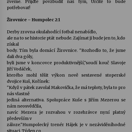
zveme. Přijďte povzbudit náš tým, Určitě to bude
potřebovat!
Votavžatský ploty
23. 7. 2026
Žirovnice – Humpolec 2:1
Derby zrovna okulahodící fotbal nenabídlo,
ale na to se historie ptát nebude. Zajímat ji bude jen to, kdo
Letní koncerty ve Stromovce: Rufus Miller
získal
22. 7. 2026
body. Tím byla domácí Žirovnice. "Rozhodlo to, že jsme
dali dva góly,
byli jsme v koncovce produktivnější,"soudí kouč Slavoje
Vysočinka
Jiří Vodáček,
17. 7. 2026
kterého mohl těšit výkon nově sestavené stoperské
dvojice Kuš, Kořínek:
"Když v pátek zavolal Makovička, že má teploty, byla to pro
Ozvěny prázdnin
nás vlastně
14. 7. 2026
jediná alternativa. Spolupráce Kuše s Jiřím Mezerou se
nám neosvědčila,
navíc Mezera je rozvahou v rozehrávce nyní platný
především v
Za kulturou kousek za Humpolec. V Želivě ožije
záloze."Humpolecký trenér Hájek je v nezáviděníhodné
odkaz Josefa Čapka
situaci. Týden co
13. 7. 2026