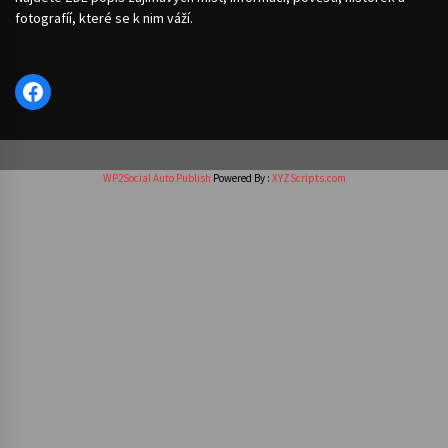
fotografíí, které se k nim váží.
Facebook
WP2Social Auto Publish
Powered By :
XYZScripts.com