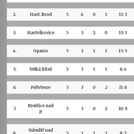
2.
Havl. Brod
5
4
0
1
11: 3
3.
Hartvíkovice
5
3
2
0
13: 3
4.
Opatov
5
3
1
1
15: 5
5.
Velká Bíteš
5
3
1
1
6: 4
6.
Pelhřimov
5
3
0
2
11: 8
Bystřice nad
7.
5
3
0
2
10: 9
P.
Náměšť nad
8.
5
2
1
2
8: 7