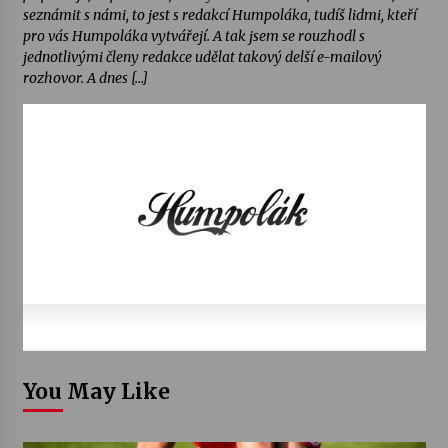
seznámit s námi, to jest s redakcí Humpoláka, tudíš lidmi, kteří
pro vás Humpoláka vytvářejí. A tak jsem se rouzhodl s
jednotlivými členy redakce udělat takový delší e-mailový
rozhovor. A dnes […]
You May Like