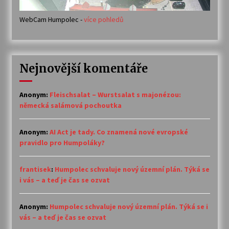
WebCam Humpolec -
více pohledů
Nejnovější komentáře
Anonym
:
Fleischsalat – Wurstsalat s majonézou:
německá salámová pochoutka
Anonym
:
AI Act je tady. Co znamená nové evropské
pravidlo pro Humpoláky?
frantisek
:
Humpolec schvaluje nový územní plán. Týká se
i vás – a teď je čas se ozvat
Anonym
:
Humpolec schvaluje nový územní plán. Týká se i
vás – a teď je čas se ozvat