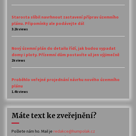
Starosta slíbil navrhnout zastavení příprav územního
plánu. Připomínky ale podávejte dál
3.2k views
Nový územní plán do detailu řídí, jak budou vypadat
domy i ploty. Přízemní dům postavíte už jen výjimečně
2k views
Proběhlo veřejné projednání návrhu nového územního
plánu
1.4k views
Máte text ke zveřejnění?
Pošlete nám ho. Mail je
redakce@humpolak.cz