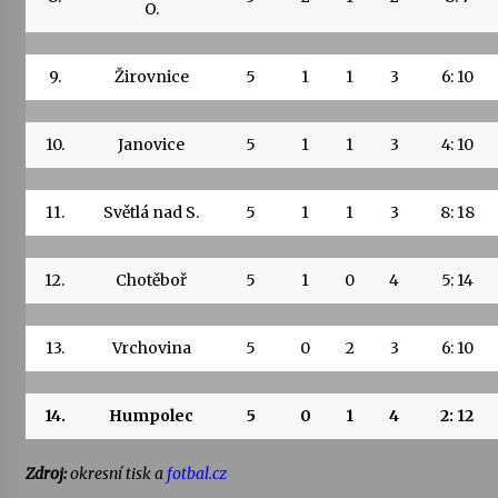
O.
9.
Žirovnice
5
1
1
3
6: 10
10.
Janovice
5
1
1
3
4: 10
11.
Světlá nad S.
5
1
1
3
8: 18
12.
Chotěboř
5
1
0
4
5: 14
13.
Vrchovina
5
0
2
3
6: 10
14.
Humpolec
5
0
1
4
2: 12
Zdroj:
okresní tisk a
fotbal.cz