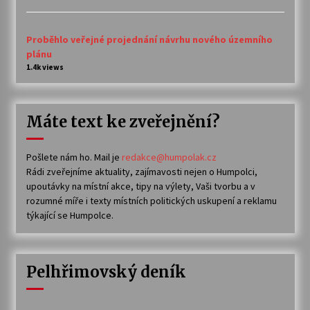
Proběhlo veřejné projednání návrhu nového územního
plánu
1.4k views
Máte text ke zveřejnění?
Pošlete nám ho. Mail je
redakce@humpolak.cz
Rádi zveřejníme aktuality, zajímavosti nejen o Humpolci,
upoutávky na místní akce, tipy na výlety, Vaši tvorbu a v
rozumné míře i texty místních politických uskupení a reklamu
týkající se Humpolce.
Pelhřimovský deník