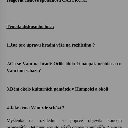
reagovat členové společnosti CASTRUM.
Votavžatský ploty
23. 7. 2026
Témata diskusního fóra:
Letní koncerty ve Stromovce: Rufus Miller
22. 7. 2026
1.J
ste pro úpravu hradní věže na rozhlednu ?
2.
Co se Vám na hradě Orlík líbilo či naopak nelíbilo a co
Vysočinka
17. 7. 2026
Vám tam schází ?
3.
Dění okolo kulturních památek v Humpolci a okolí
Ozvěny prázdnin
14. 7. 2026
4.
Jaké téma Vám zde schází ?
Za kulturou kousek za Humpolec. V Želivě ožije
Myšlenka na rozhlednu se poprvé objevila koncem
odkaz Josefa Čapka
13. 7. 2026
osmdesátých let minulého století při opravě tamní věže. Nejprve