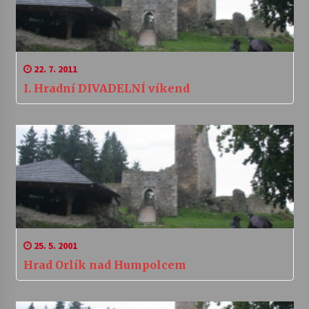
22. 7. 2011
I. Hradní DIVADELNÍ víkend
25. 5. 2001
Hrad Orlík nad Humpolcem