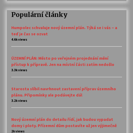
Populární články
Humpolec schvaluje nový územní plán. Týká se i vás – a
teď je čas se ozvat
4.6k views
ÚZEMNÍ PLÁN: Město po veřejném projednání mění
přístup k přípravě. Jen na místní části zatím nedošlo
3.3k views
Starosta slíbil navrhnout zastavení příprav územního
plánu. Připomínky ale podávejte dál
3.2k views
Nový územní plán do detailu řídí, jak budou vypadat
domy i ploty. Přízemní dům postavíte už jen výjimečně
2k views