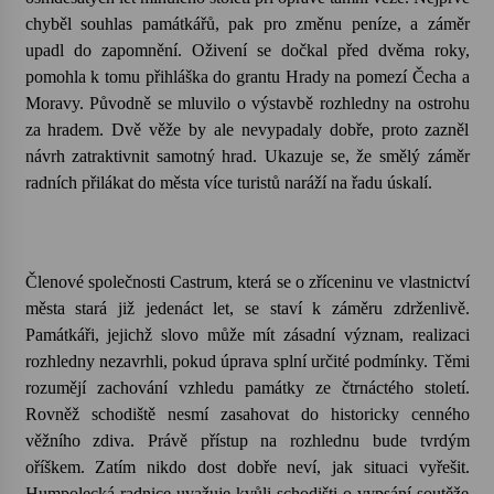
chyběl souhlas památkářů, pak pro změnu peníze, a záměr
upadl do zapomnění. Oživení se dočkal před dvěma roky,
Varhanní recitál Michala Novenka v Klášteře
Želiv
pomohla k tomu přihláška do grantu Hrady na pomezí Čecha a
3. 7. 2026
Moravy. Původně se mluvilo o výstavbě rozhledny na ostrohu
za hradem. Dvě věže by ale nevypadaly dobře, proto zazněl
Petr Adamec – Malovaný svět
návrh zatraktivnit samotný hrad. Ukazuje se, že smělý záměr
30. 6. 2026
radních přilákat do města více turistů naráží na řadu úskalí.
Členové společnosti Castrum, která se o zříceninu ve vlastnictví
města stará již jedenáct let, se staví k záměru zdrženlivě.
Památkáři, jejichž slovo může mít zásadní význam, realizaci
rozhledny nezavrhli, pokud úprava splní určité podmínky. Těmi
rozumějí zachování vzhledu památky ze čtrnáctého století.
Rovněž schodiště nesmí zasahovat do historicky cenného
věžního zdiva. Právě přístup na rozhlednu bude tvrdým
oříškem. Zatím nikdo dost dobře neví, jak situaci vyřešit.
Humpolecká radnice uvažuje kvůli schodišti o vypsání soutěže