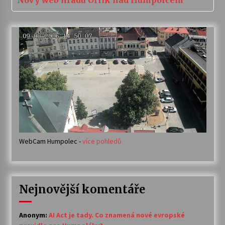
Nový web hradu Orlík nad Humpolcem
WebCam Humpolec -
více pohledů
Nejnovější komentáře
Anonym
:
AI Act je tady. Co znamená nové evropské