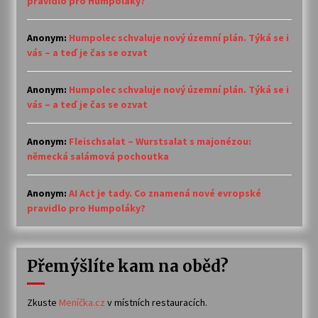
pravidlo pro Humpoláky?
Anonym
:
Humpolec schvaluje nový územní plán. Týká se i
vás – a teď je čas se ozvat
Anonym
:
Humpolec schvaluje nový územní plán. Týká se i
vás – a teď je čas se ozvat
Anonym
:
Fleischsalat – Wurstsalat s majonézou:
německá salámová pochoutka
Anonym
:
AI Act je tady. Co znamená nové evropské
pravidlo pro Humpoláky?
Přemýšlíte kam na oběd?
Zkuste
Meníčka.cz
v místních restauracích.