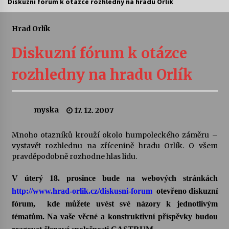
Diskuzní fórum k otázce rozhledny na hradu Orlík
Letní koncerty ve Stromovce: Ars Camerata a
Sukuba Ensemble
Hrad Orlík
4. 8. 2026
Diskuzní fórum k otázce
Vernisáž výstavy Josefíny Duškové: Stávám se
rozhledny na hradu Orlík
kapkou
30. 7. 2026
myska
17. 12. 2007
Veselí muzikanti
30. 7. 2026
Mnoho otazníků krouží okolo humpoleckého záměru –
vystavět rozhlednu na zřícenině hradu Orlík. O všem
pravděpodobně rozhodne hlas lidu.
Pozvánka na integrační festival Quijotova
šedesátka: 28. 7.–1. 8. 2026
28. 7. 2026
V úterý 18. prosince bude na webových stránkách
http://www.hrad-orlik.cz/diskusni-forum
otevřeno diskuzní
fórum, kde můžete uvést své názory k jednotlivým
Letní koncerty ve Stromovce: Kolchoz a
Jenakaši
tématům. Na vaše věcné a konstruktivní příspěvky budou
28. 7. 2026