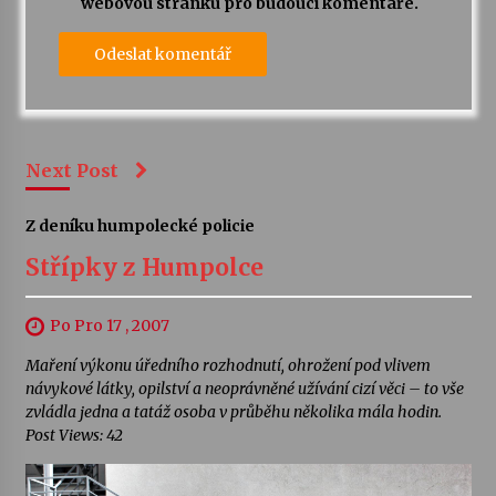
webovou stránku pro budoucí komentáře.
Next Post
Z deníku humpolecké policie
Střípky z Humpolce
Po Pro 17 , 2007
Maření výkonu úředního rozhodnutí, ohrožení pod vlivem
návykové látky, opilství a neoprávněné užívání cizí věci – to vše
zvládla jedna a tatáž osoba v průběhu několika mála hodin.
Post Views: 42