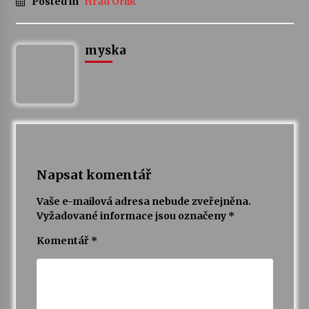
Posted in
Hrad Orlík
myska
Napsat komentář
Vaše e-mailová adresa nebude zveřejněna.
Vyžadované informace jsou označeny
*
Komentář
*