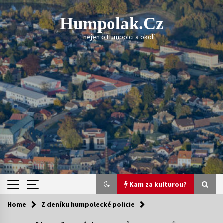
Skip
to
Humpolak.cz
content
. . . . . nejen o Humpolci a okolí
Kam za kulturou?
Home
Z deníku humpolecké policie
Kam za kulturou?