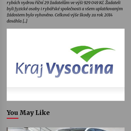
rybách vydrou říční 29 žadatelům ve výši 929 049 Kč. Žadateli
byli fyzické osoby i rybářské společnosti a všem uplatňovaným
žádostem bylo vyhověno. Celková výše škody za rok 2014
dosáhla […]
You May Like