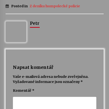
Posted in
Z deníku humpolecké policie
Votavžatský ploty
23. 7. 2026
Petr
Letní koncerty ve Stromovce: Rufus Miller
22. 7. 2026
Vysočinka
17. 7. 2026
Napsat komentář
Vaše e-mailová adresa nebude zveřejněna.
Ozvěny prázdnin
Vyžadované informace jsou označeny
*
14. 7. 2026
Komentář
*
Za kulturou kousek za Humpolec. V Želivě ožije
odkaz Josefa Čapka
13. 7. 2026