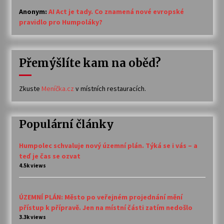
Anonym
:
AI Act je tady. Co znamená nové evropské
pravidlo pro Humpoláky?
Přemýšlíte kam na oběd?
Zkuste
Meníčka.cz
v místních restauracích.
Populární články
Humpolec schvaluje nový územní plán. Týká se i vás – a
teď je čas se ozvat
4.5k views
ÚZEMNÍ PLÁN: Město po veřejném projednání mění
přístup k přípravě. Jen na místní části zatím nedošlo
3.3k views