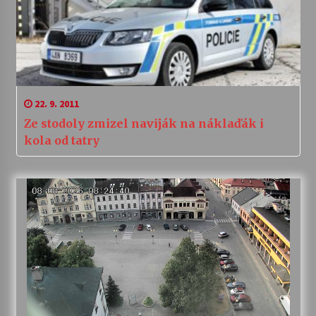
22. 9. 2011
Ze stodoly zmizel naviják na náklaďák i
kola od tatry