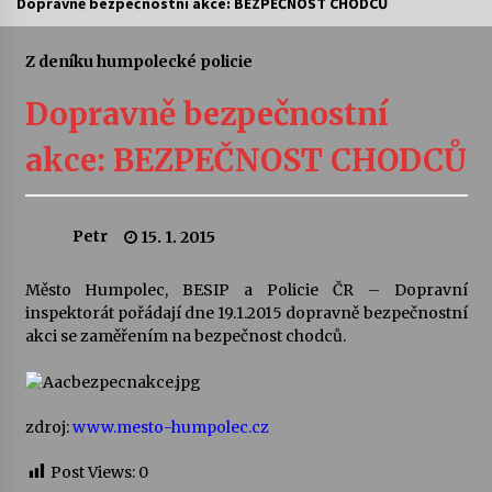
Dopravně bezpečnostní akce: BEZPEČNOST CHODCŮ
Letní koncerty ve Stromovce: Ars Camerata a
Sukuba Ensemble
Z deníku humpolecké policie
4. 8. 2026
Dopravně bezpečnostní
Vernisáž výstavy Josefíny Duškové: Stávám se
akce: BEZPEČNOST CHODCŮ
kapkou
30. 7. 2026
Petr
15. 1. 2015
Veselí muzikanti
30. 7. 2026
Město Humpolec, BESIP a Policie ČR – Dopravní
inspektorát pořádají dne 19.1.2015 dopravně bezpečnostní
akci se zaměřením na bezpečnost chodců.
Pozvánka na integrační festival Quijotova
šedesátka: 28. 7.–1. 8. 2026
28. 7. 2026
zdroj:
www.mesto-humpolec.cz
Letní koncerty ve Stromovce: Kolchoz a
Jenakaši
Post Views:
0
28. 7. 2026