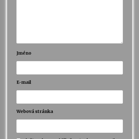
Varhanní recitál Michala Novenka v Klášteře
Želiv
3. 7. 2026
Petr Adamec – Malovaný svět
30. 6. 2026
Jméno
E-mail
Webová stránka