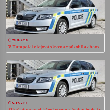
20. 8. 2010
V Humpolci olejová skvrna způsobila chaos
5. 12. 2011
Silný vítr v noci kácel stromy, foukat bude i v