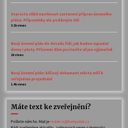
Starosta slíbil navrhnout zastavení příprav územního
plánu. Připomínky ale podávejte dál
3.2k views
Nový územní plán do detailu řídí, jak budou vypadat
domy i ploty. Přízemní dům postavíte už jen výjimečně
2k views
Nový územní plán: klíčový dokument města míří k
veřejnému projednání
1.4k views
Máte text ke zveřejnění?
Pošlete nám ho. Mail je
redakce@humpolak.cz
Rádi zveřejníme aktuality, zajímavosti nejen o Humpolci,