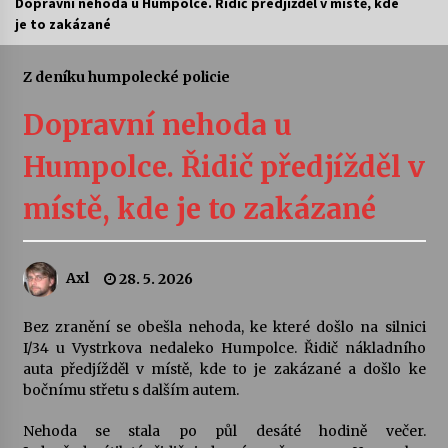
Dopravní nehoda u Humpolce. Řidič předjížděl v místě, kde
je to zakázané
Letní koncerty ve Stromovce: Ars Camerata a
Sukuba Ensemble
4. 8. 2026
Z deníku humpolecké policie
Dopravní nehoda u
Vernisáž výstavy Josefíny Duškové: Stávám se
kapkou
Humpolce. Řidič předjížděl v
30. 7. 2026
místě, kde je to zakázané
Veselí muzikanti
30. 7. 2026
Axl
28. 5. 2026
Pozvánka na integrační festival Quijotova
šedesátka: 28. 7.–1. 8. 2026
Bez zranění se obešla nehoda, ke které došlo na silnici
28. 7. 2026
I/34 u Vystrkova nedaleko Humpolce. Řidič nákladního
auta předjížděl v místě, kde to je zakázané a došlo ke
bočnímu střetu s dalším autem.
Letní koncerty ve Stromovce: Kolchoz a
Jenakaši
Nehoda se stala po půl desáté hodině večer.
28. 7. 2026