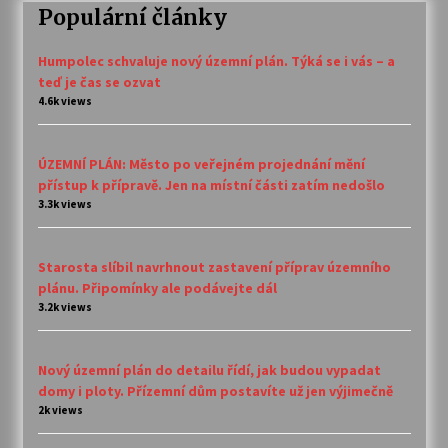
Populární články
Humpolec schvaluje nový územní plán. Týká se i vás – a
teď je čas se ozvat
4.6k views
ÚZEMNÍ PLÁN: Město po veřejném projednání mění
přístup k přípravě. Jen na místní části zatím nedošlo
3.3k views
Starosta slíbil navrhnout zastavení příprav územního
plánu. Připomínky ale podávejte dál
3.2k views
Nový územní plán do detailu řídí, jak budou vypadat
domy i ploty. Přízemní dům postavíte už jen výjimečně
2k views