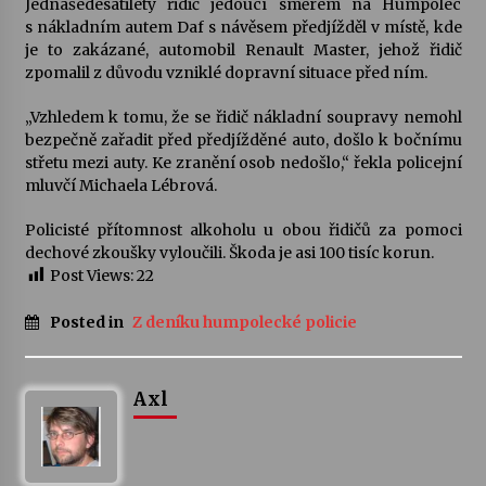
Jednašedesátiletý řidič jedoucí směrem na Humpolec
s nákladním autem Daf s návěsem předjížděl v místě, kde
Votavžatský ploty
je to zakázané, automobil Renault Master, jehož řidič
23. 7. 2026
zpomalil z důvodu vzniklé dopravní situace před ním.
„Vzhledem k tomu, že se řidič nákladní soupravy nemohl
bezpečně zařadit před předjížděné auto, došlo k bočnímu
Letní koncerty ve Stromovce: Rufus Miller
střetu mezi auty. Ke zranění osob nedošlo,“ řekla policejní
22. 7. 2026
mluvčí Michaela Lébrová.
Policisté přítomnost alkoholu u obou řidičů za pomoci
Vysočinka
dechové zkoušky vyloučili. Škoda je asi 100 tisíc korun.
17. 7. 2026
Post Views:
22
Posted in
Z deníku humpolecké policie
Ozvěny prázdnin
14. 7. 2026
Axl
Za kulturou kousek za Humpolec. V Želivě ožije
odkaz Josefa Čapka
13. 7. 2026