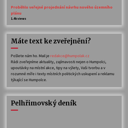
Proběhlo veřejné projednání návrhu nového územního
plánu
1.4k views
Máte text ke zveřejnění?
Pošlete nám ho. Mail je
redakce@humpolak.cz
Rádi zveřejníme aktuality, zajímavosti nejen o Humpolci,
upoutávky na místní akce, tipy na výlety, Vaši tvorbu a v
rozumné míře i texty místních politických uskupení a reklamu
týkající se Humpolce.
Pelhřimovský deník