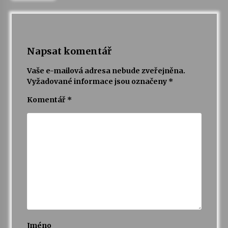
Varhanní recitál Michala Novenka v Klášteře
Želiv
3. 7. 2026
Napsat komentář
Vaše e-mailová adresa nebude zveřejněna.
Petr Adamec – Malovaný svět
Vyžadované informace jsou označeny
*
30. 6. 2026
Komentář
*
Jméno