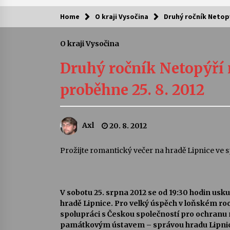
Home
O kraji Vysočina
Druhý ročník Netopý
Kam za kulturou?
O kraji Vysočina
Letní koncerty ve Stromovce: Ars
Camerata a Sukuba Ensemble
Druhý ročník Netopýří 
4. 8. 2026
proběhne 25. 8. 2012
Pozvánka na integrační festival
Quijotova šedesátka: 28. 7.–1. 8.
2026
Axl
20. 8. 2012
28. 7. 2026
Letní koncerty ve Stromovce: Rufu
Prožijte romantický večer na hradě Lipnice ve 
Miller
22. 7. 2026
V sobotu 25. srpna 2012 se od 19:30 hodin usk
Za kulturou kousek za Humpolec. 
hradě Lipnice. Pro velký úspěch v loňském ro
Želivě ožije odkaz Josefa Čapka
spolupráci s Českou společností pro ochran
13. 7. 2026
památkovým ústavem – správou hradu Lipnice