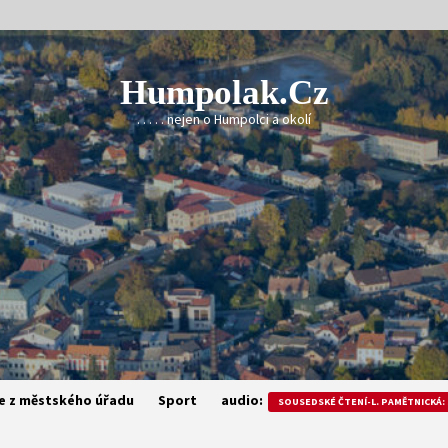
Humpolak.cz
. . . . . nejen o Humpolci a okolí
e z městského úřadu
Sport
audio:
SOUSEDSKÉ ČTENÍ-L. PAMĚTNICKÁ: 