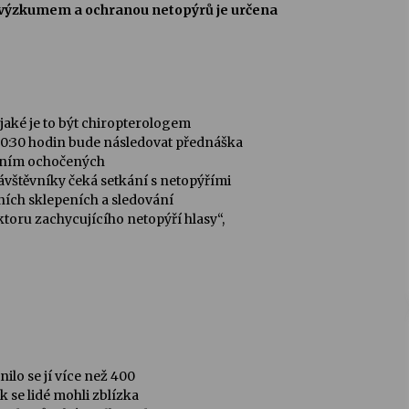
 výzkumem a ochranou netopýrů je určena
 jaké je to být chiropterologem
0:30 hodin bude následovat přednáška
dením ochočených
vštěvníky čeká setkání s netopýřími
ních sklepeních a sledování
toru zachycujícího netopýří hlasy“,
ilo se jí více než 400
k se lidé mohli zblízka