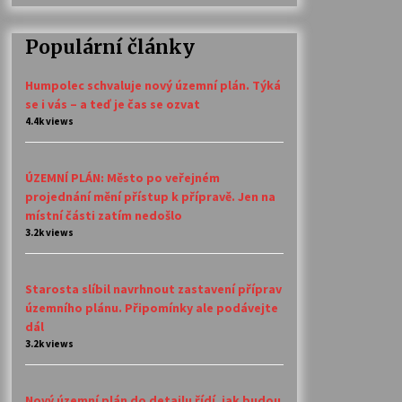
Populární články
Humpolec schvaluje nový územní plán. Týká
se i vás – a teď je čas se ozvat
4.4k views
ÚZEMNÍ PLÁN: Město po veřejném
projednání mění přístup k přípravě. Jen na
místní části zatím nedošlo
3.2k views
Starosta slíbil navrhnout zastavení příprav
územního plánu. Připomínky ale podávejte
dál
3.2k views
Nový územní plán do detailu řídí, jak budou