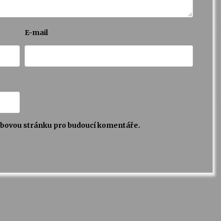
E-mail
webovou stránku pro budoucí komentáře.