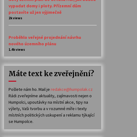
vypadat domy i ploty. Přízemní dům
postavíte už jen výjimečně
2k views
Proběhlo veřejné projednání návrhu
nového územního plánu
1.4k views
Máte text ke zveřejnění?
Pošlete nám ho. Mail je
redakce@humpolak.cz
Rádi zveřejníme aktuality, zajímavosti nejen o
Humpolci, upoutávky na místní akce, tipy na
výlety, Vaši tvorbu a v rozumné míře i texty
místních politických uskupení a reklamu týkající
se Humpolce.