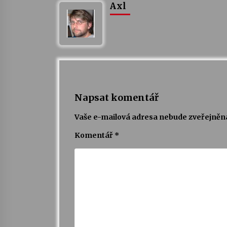
Axl
Napsat komentář
Vaše e-mailová adresa nebude zveřejněn
Komentář
*