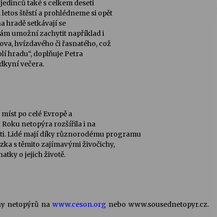
dinců také s celkem deseti
letos štěstí a prohlédneme si opět
na hradě setkávají se
nám umožní zachytit například i
va, hvízdavého či řasnatého, což
lí hradu“, doplňuje Petra
dkyní večera.
ě míst po celé Evropě a
Roku netopýra rozšířila i na
osti. Lidé mají díky různorodému programu
ka s těmito zajímavými živočichy,
tky o jejich životě.
any netopýrů na
www.ceson.org
nebo www.sousednetopyr.cz.