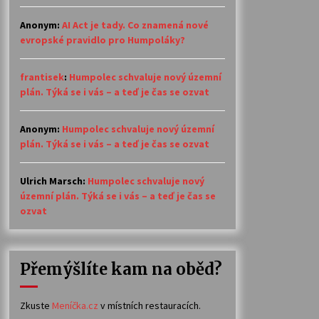
Anonym
:
AI Act je tady. Co znamená nové
evropské pravidlo pro Humpoláky?
frantisek
:
Humpolec schvaluje nový územní
plán. Týká se i vás – a teď je čas se ozvat
Anonym
:
Humpolec schvaluje nový územní
plán. Týká se i vás – a teď je čas se ozvat
Ulrich Marsch
:
Humpolec schvaluje nový
územní plán. Týká se i vás – a teď je čas se
ozvat
Přemýšlíte kam na oběd?
Zkuste
Meníčka.cz
v místních restauracích.