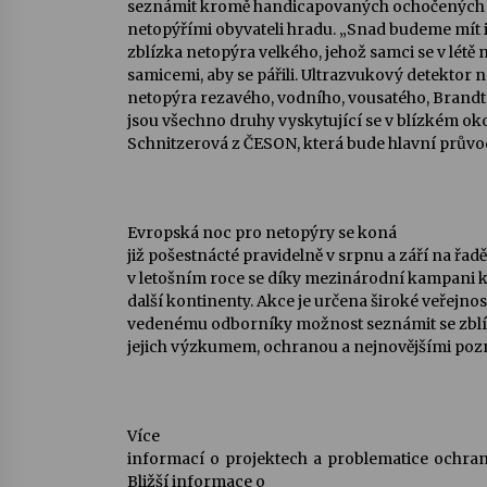
seznámit kromě handicapovaných ochočených je
netopýřími obyvateli hradu. „Snad budeme mít i 
zblízka netopýra velkého, jehož samci se v létě 
samicemi, aby se pářili. Ultrazvukový detektor 
netopýra rezavého, vodního, vousatého, Brandto
jsou všechno druhy vyskytující se v blízkém oko
Schnitzerová z ČESON, která bude hlavní průvo
Evropská noc pro netopýry se koná
již pošestnácté pravidelně v srpnu a září na řad
v letošním roce se díky mezinárodní kampani k 
další kontinenty. Akce je určena široké veřejn
vedenému odborníky možnost seznámit se zblíz
jejich výzkumem, ochranou a nejnovějšími pozna
Více
informací o projektech a problematice ochr
Bližší informace o