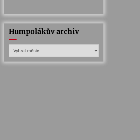
Humpolákův archiv
Humpolákův
archiv