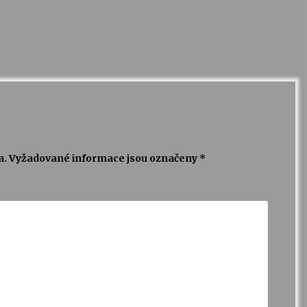
a.
Vyžadované informace jsou označeny
*