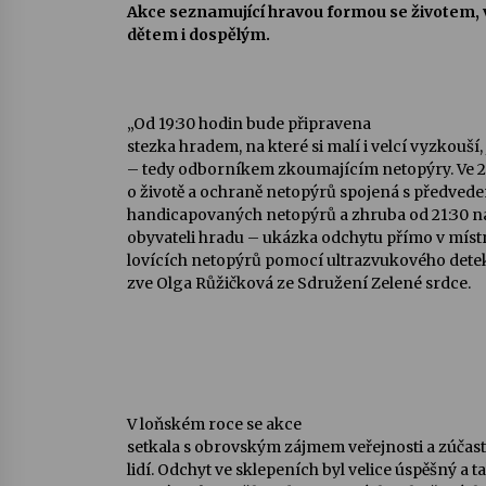
Akce seznamující hravou formou se životem,
dětem i dospělým.
„Od 19:30 hodin bude připravena
stezka hradem, na které si malí i velcí vyzkouší,
– tedy odborníkem zkoumajícím netopýry. Ve 2
o životě a ochraně netopýrů spojená s předve
handicapovaných netopýrů a zhruba od 21:30 ná
obyvateli hradu – ukázka odchytu přímo v míst
lovících netopýrů pomocí ultrazvukového detek
zve Olga Růžičková ze Sdružení Zelené srdce.
V loňském roce se akce
setkala s obrovským zájmem veřejnosti a zúčastn
lidí. Odchyt ve sklepeních byl velice úspěšný a ta