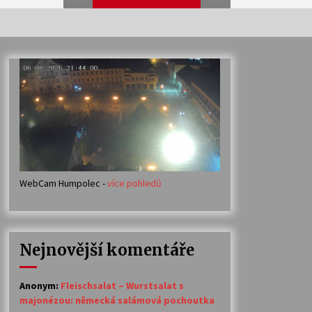
Veselí muzikanti
30. 7. 2026
Votavžatský ploty
23. 7. 2026
WebCam Humpolec -
více pohledů
Ozvěny prázdnin
14. 7. 2026
Nejnovější komentáře
Petr Adamec – Malovaný svět
30. 6. 2026
Anonym
:
Fleischsalat – Wurstsalat s
majonézou: německá salámová pochoutka