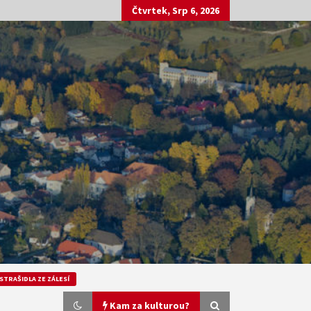
Čtvrtek, Srp 6, 2026
STRAŠIDLA ZE ZÁLESÍ
Kam za kulturou?