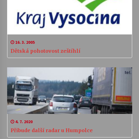
16. 3. 2005
Dětská pohotovost zeštíhlí
4. 7. 2020
Přibude další radar u Humpolce