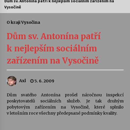
Dům sv. Antonína patří k nejlepším sociálním zařízením na
Vysočině
Letní koncerty ve Stromovce: Ars Camerata a
Sukuba Ensemble
4. 8. 2026
O kraji Vysočina
Dům sv. Antonína patří
Vernisáž výstavy Josefíny Duškové: Stávám se
kapkou
k nejlepším sociálním
30. 7. 2026
zařízením na Vysočině
Veselí muzikanti
30. 7. 2026
Axl
5. 6. 2009
Pozvánka na integrační festival Quijotova
šedesátka: 28. 7.–1. 8. 2026
Dům svatého Antonína prošel náročnou inspekcí
28. 7. 2026
poskytovatelů sociálních služeb. Je tak druhým
pobytovým zařízením na Vysočině, které splnilo
v letošním roce všechny předepsané podmínky kvality.
Letní koncerty ve Stromovce: Kolchoz a
Jenakaši
28. 7. 2026