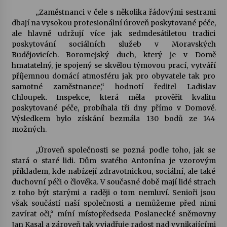
„Zaměstnanci v čele s několika řádovými sestrami
Votavžatský ploty
dbají na vysokou profesionální úroveň poskytované péče,
23. 7. 2026
ale hlavně udržují více jak sedmdesátiletou tradici
poskytování sociálních služeb v Moravských
Budějovicích. Boromejský duch, který je v Domě
hmatatelný, je spojený se skvělou týmovou prací, vytváří
Letní koncerty ve Stromovce: Rufus Miller
příjemnou domácí atmosféru jak pro obyvatele tak pro
22. 7. 2026
samotné zaměstnance,“ hodnotí ředitel Ladislav
Chloupek. Inspekce, která měla prověřit kvalitu
poskytované péče, probíhala tři dny přímo v Domově.
Vysočinka
Výsledkem bylo získání bezmála 130 bodů ze 144
17. 7. 2026
možných.
„Úroveň společnosti se pozná podle toho, jak se
Ozvěny prázdnin
stará o staré lidi. Dům svatého Antonína je vzorovým
14. 7. 2026
příkladem, kde nabízejí zdravotnickou, sociální, ale také
duchovní péči o člověka. V současné době mají lidé strach
z toho být starými a raději o tom nemluví. Senioři jsou
však součástí naší společnosti a nemůžeme před nimi
Za kulturou kousek za Humpolec. V Želivě ožije
zavírat oči,“ míní místopředseda Poslanecké sněmovny
odkaz Josefa Čapka
Jan Kasal a zároveň tak vyjadřuje radost nad vynikajícími
13. 7. 2026