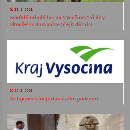
28. 5. 2021
Zoufalý mladý los na Vysočině: Tři dny
zkoušel u Humpolce přejít dálnici
20. 5. 2003
Za tajemstvím jihlavského podzemí