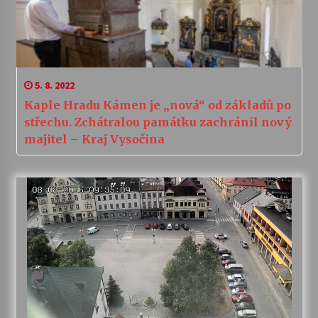
5. 8. 2022
Kaple Hradu Kámen je „nová“ od základů po
střechu. Zchátralou památku zachránil nový
majitel – Kraj Vysočina