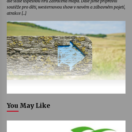
ale stále úspěšnou hru Zatracená mapa. Dále jsme připravili
soutěže pro děti, westernovou show v novém a zábavném pojetí,
atrakce […]
You May Like