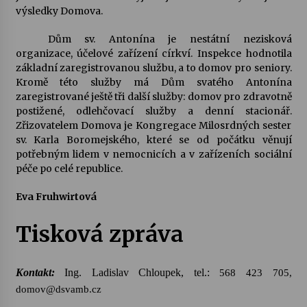
výsledky Domova.
Varhanní recitál Michala Novenka v Klášteře
Dům sv. Antonína je nestátní nezisková
Želiv
organizace, účelové zařízení církví. Inspekce hodnotila
3. 7. 2026
základní zaregistrovanou službu, a to domov pro seniory.
Kromě této služby má Dům svatého Antonína
zaregistrované ještě tři další služby: domov pro zdravotně
Petr Adamec – Malovaný svět
postižené, odlehčovací služby a denní stacionář.
30. 6. 2026
Zřizovatelem Domova je Kongregace Milosrdných sester
sv. Karla Boromejského, které se od počátku věnují
potřebným lidem v nemocnicích a v zařízeních sociální
péče po celé republice.
Eva Fruhwirtová
Tisková zpráva
Kontakt:
Ing. Ladislav Chloupek, tel.:
568 423 705,
domov@dsvamb.cz