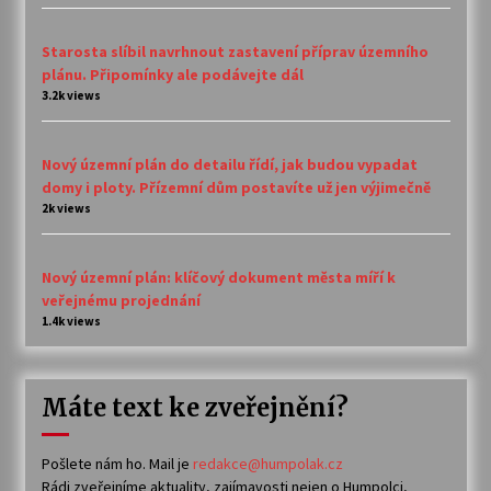
Starosta slíbil navrhnout zastavení příprav územního
plánu. Připomínky ale podávejte dál
3.2k views
Nový územní plán do detailu řídí, jak budou vypadat
domy i ploty. Přízemní dům postavíte už jen výjimečně
2k views
Nový územní plán: klíčový dokument města míří k
veřejnému projednání
1.4k views
Máte text ke zveřejnění?
Pošlete nám ho. Mail je
redakce@humpolak.cz
Rádi zveřejníme aktuality, zajímavosti nejen o Humpolci,