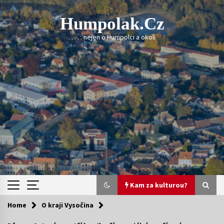
Skip
to
Humpolak.cz
content
. . . . . nejen o Humpolci a okolí
Kam za kulturou?
Home
O kraji Vysočina
Kam za kulturou?