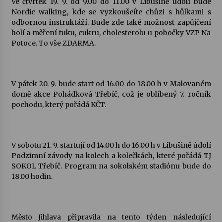
Ve čtvrtek 19. 9. od 9.00 do 11.00 v Libušině údolí bude
Nordic walking, kde se vyzkoušeíte chůzi s hůlkami s
odbornou instruktáží. Bude zde také možnost zapůjčení
holí a měření tuku, cukru, cholesterolu u pobočky VZP Na
Potoce. To vše ZDARMA.
V pátek 20. 9. bude start od 16.00 do 18.00 h v Malovaném
domě akce Pohádková Třebíč, což je oblíbený 7. ročník
pochodu, který pořádá KČT.
V sobotu 21. 9. startují od 14.00 h do 16.00 h v Libušině údolí
Podzimní závody na kolech a kolečkách, které pořádá TJ
SOKOL Třebíč. Program na sokolském stadiónu bude do
18.00 hodin.
Město Jihlava připravila na tento týden následující