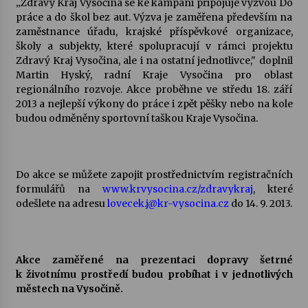
„
Zdravý Kraj Vysočina se ke kampani připojuje výzvou Do
práce a do škol bez aut. Výzva je zaměřena především na
Votavžatský ploty
zaměstnance úřadu, krajské příspěvkové organizace,
23. 7. 2026
školy a subjekty, které spolupracují v rámci projektu
Zdravý Kraj Vysočina, ale i na ostatní jednotlivce," doplnil
Martin Hyský, radní Kraje Vysočina pro oblast
regionálního rozvoje. Akce proběhne ve středu 18. září
Letní koncerty ve Stromovce: Rufus Miller
2013 a nejlepší výkony do práce i zpět pěšky nebo na kole
22. 7. 2026
budou odměněny sportovní taškou Kraje Vysočina.
Vysočinka
17. 7. 2026
Do akce se můžete zapojit prostřednictvím registračních
formulářů na
www.krvysocina.cz/zdravykraj
, které
odešlete na adresu
lovecek.j@kr-vysocina.cz
do 14. 9. 2013.
Ozvěny prázdnin
14. 7. 2026
Akce zaměřené na prezentaci dopravy šetrné
k životnímu prostředí budou probíhat i v jednotlivých
Za kulturou kousek za Humpolec. V Želivě ožije
městech na Vysočině.
odkaz Josefa Čapka
13. 7. 2026