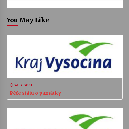
You May Like
24. 7. 2003
Péče státu o památky