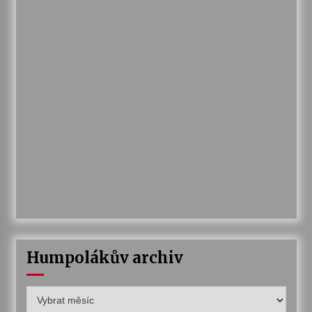
Humpolákův archiv
Humpolákův
archiv