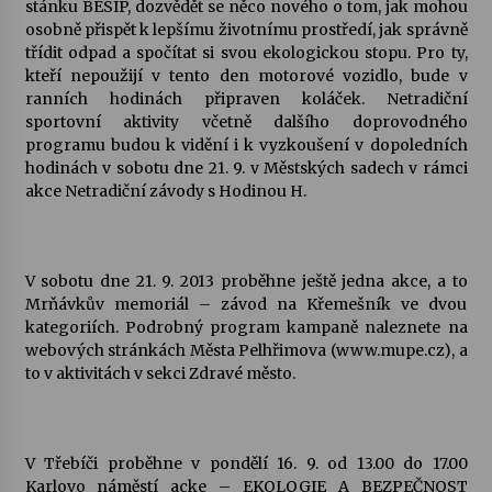
stánku BESIP, dozvědět se něco nového o tom, jak mohou
osobně přispět k lepšímu životnímu prostředí, jak správně
třídit odpad a spočítat si svou ekologickou stopu. Pro ty,
kteří nepoužijí v tento den motorové vozidlo, bude v
ranních hodinách připraven koláček. Netradiční
sportovní aktivity včetně dalšího doprovodného
programu budou k vidění i k vyzkoušení v dopoledních
hodinách v sobotu dne 21. 9. v Městských sadech v rámci
akce Netradiční závody s Hodinou H.
V sobotu dne 21. 9. 2013 proběhne ještě jedna akce, a to
Mrňávkův memoriál – závod na Křemešník ve dvou
kategoriích. Podrobný program kampaně naleznete na
webových stránkách Města Pelhřimova (www.mupe.cz), a
to v aktivitách v sekci Zdravé město.
V Třebíči proběhne v pondělí 16. 9. od 13.00 do 17.00
Karlovo náměstí acke – EKOLOGIE A BEZPEČNOST