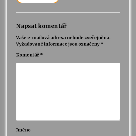
Napsat komentář
Vaše e-mailová adresa nebude zveřejněna.
Vyžadované informace jsou označeny
*
Komentář
*
Jméno