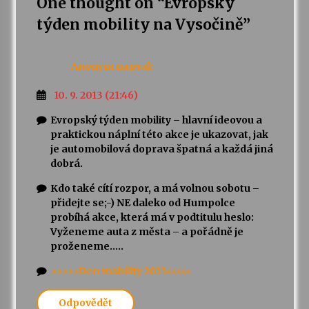
One thought on “
Evropský
týden mobility na Vysočině
”
Anonym
napsal:
10. 9. 2013 (21:46)
Evropský týden mobility – hlavní ideovou a
praktickou náplní této akce je ukazovat, jak
je automobilová doprava špatná a každá jiná
dobrá.
Kdo také cítí rozpor, a má volnou sobotu –
přidejte se;-) NE daleko od Humpolce
probíhá akce, která má v podtitulu heslo:
Vyženeme auta z města – a pořádně je
proženeme…..
>>>>>Den mobility 2013<<<<<
Odpovědět