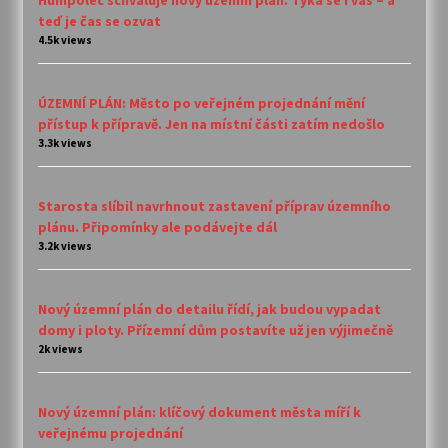
teď je čas se ozvat
4.5k views
ÚZEMNÍ PLÁN: Město po veřejném projednání mění
přístup k přípravě. Jen na místní části zatím nedošlo
3.3k views
Starosta slíbil navrhnout zastavení příprav územního
plánu. Připomínky ale podávejte dál
3.2k views
Nový územní plán do detailu řídí, jak budou vypadat
domy i ploty. Přízemní dům postavíte už jen výjimečně
2k views
Nový územní plán: klíčový dokument města míří k
veřejnému projednání