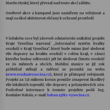
Martin Hyský, který převzal nad touto akcí záštitu.
Osvětové akce a kampaně jsou namířeny na veřejnost a
mají za úkol aktivizovat občany k ochraně prostředí.
V loňském roce byl zároveň odstartován unikátní projekt
Kraje Vysočina nazvaný „Informační systém kvality
ovzduší v Kraji Vysočina“, který bude mimo jiné sledovat
vliv dopravy na kvalitu ovzduší v celém kraji, v rámci
kterého budou odborníci pět let sledovat čistotu ovzduší
ve 24 městech a obcích. Mobilní stanice se již rok
průběžně stěhují a měření se promítá na webu
(
www.ovzdusivysocina.cz
), který je přístupný veřejnosti.
Projekt za 5,8 milionu korun pomůže zmapovat škodlivý
vliv lokálních topenišť, vliv dopravy a průmyslových zón.
Podrobné informace k tomuto projektu podá Ing.
Rostislav Habán, e-mail:
haban.r@kr-vysocina.cz
.