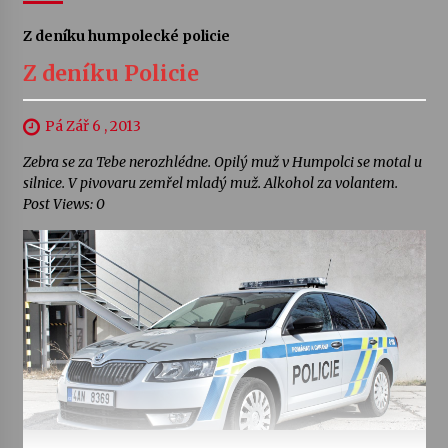
Z deníku humpolecké policie
Z deníku Policie
Pá Zář 6 , 2013
Zebra se za Tebe nerozhlédne. Opilý muž v Humpolci se motal u
silnice. V pivovaru zemřel mladý muž. Alkohol za volantem.
Post Views: 0