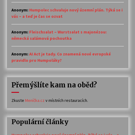
Anonym
:
Humpolec schvaluje nový územní plán. Týká se i
vás – a teď je čas se ozvat
Anonym
:
Fleischsalat – Wurstsalat s majonézou:
německá salámová pochoutka
Anonym
:
AI Act je tady. Co znamená nové evropské
pravidlo pro Humpoláky?
Přemýšlíte kam na oběd?
Zkuste
Meníčka.cz
v místních restauracích.
Populární články
Humpolec schvaluje nový územní plán. Týká se i vás – a