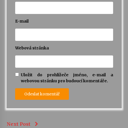
E-mail
Webová stránka
Uložit do prohlížeče jméno, e-mail a
webovou stránku pro budoucí komentáře.
Next Post