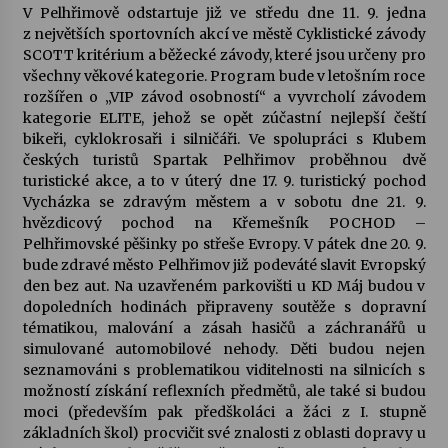
V Pelhřimově odstartuje již ve středu dne 11. 9. jedna
z největších sportovních akcí ve městě Cyklistické závody
Varhanní recitál Michala Novenka v Klášteře
SCOTT kritérium a běžecké závody, které jsou určeny pro
Želiv
všechny věkové kategorie. Program bude v letošním roce
3. 7. 2026
rozšířen o „VIP závod osobností“ a vyvrcholí závodem
kategorie ELITE, jehož se opět zúčastní nejlepší čeští
bikeři, cyklokrosaři i silničáři. Ve spolupráci s Klubem
Petr Adamec – Malovaný svět
českých turistů Spartak Pelhřimov proběhnou dvě
30. 6. 2026
turistické akce, a to v úterý dne 17. 9. turistický pochod
Vycházka se zdravým městem a v sobotu dne 21. 9.
hvězdicový pochod na Křemešník POCHOD –
Pelhřimovské pěšinky po střeše Evropy. V pátek dne 20. 9.
bude zdravé město Pelhřimov již podeváté slavit Evropský
den bez aut. Na uzavřeném parkovišti u KD Máj budou v
dopoledních hodinách připraveny soutěže s dopravní
tématikou, malování a zásah hasičů a záchranářů u
simulované automobilové nehody. Děti budou nejen
seznamováni s problematikou viditelnosti na silnicích s
možností získání reflexních předmětů, ale také si budou
moci (především pak předškoláci a žáci z I. stupně
základních škol) procvičit své znalosti z oblasti dopravy u