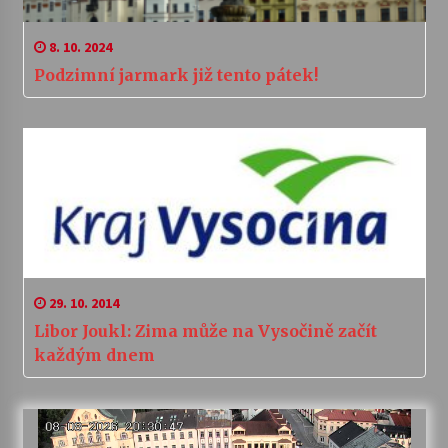
8. 10. 2024
Podzimní jarmark již tento pátek!
29. 10. 2014
Libor Joukl: Zima může na Vysočině začít
každým dnem