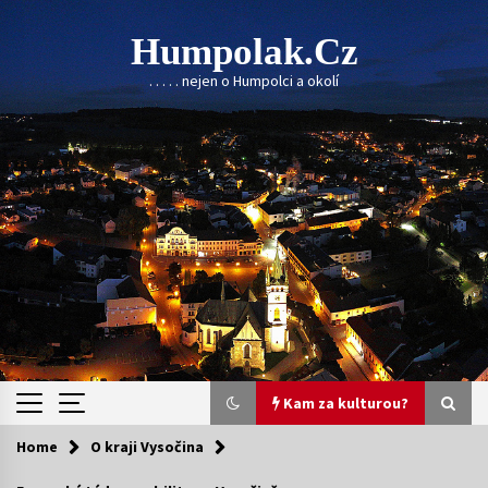
Skip
to
Humpolak.cz
content
. . . . . nejen o Humpolci a okolí
Kam za kulturou?
Home
O kraji Vysočina
Kam za kulturou?