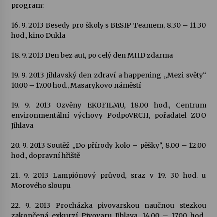
program:
16. 9. 2013 Besedy pro školy s BESIP Teamem, 8.30 – 11.30
hod., kino Dukla
18. 9. 2013 Den bez aut, po celý den MHD zdarma
19. 9. 2013 Jihlavský den zdraví a happening „Mezi světy“
10.00 – 17.00 hod., Masarykovo náměstí
19. 9. 2013 Ozvěny EKOFILMU, 18.00 hod., Centrum
environmentální výchovy PodpoVRCH, pořadatel ZOO
Jihlava
20. 9. 2013 Soutěž „Do přírody kolo – pěšky“, 8.00 – 12.00
hod., dopravní hřiště
21. 9. 2013 Lampiónový průvod, sraz v 19. 30 hod. u
Morového sloupu
22. 9. 2013 Procházka pivovarskou naučnou stezkou
zakončená exkurzí Pivovaru Jihlava, 14.00 – 17.00 hod.,