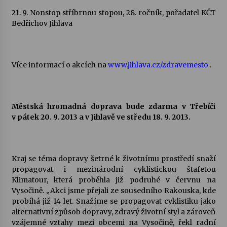
21. 9. Nonstop stříbrnou stopou, 28. ročník, pořadatel KČT
Bedřichov Jihlava
Více informací o akcích na
www.jihlava.cz/zdravemesto
.
Městská hromadná doprava bude zdarma v Třebíči
v pátek 20. 9. 2013 a v Jihlavě ve středu 18. 9. 2013.
Kraj se téma dopravy šetrné k životnímu prostředí snaží
propagovat i mezinárodní cyklistickou štafetou
Klimatour, která proběhla již podruhé v červnu na
Vysočině. „Akci jsme přejali ze sousedního Rakouska, kde
probíhá již 14 let. Snažíme se propagovat cyklistiku jako
alternativní způsob dopravy, zdravý životní styl a zároveň
vzájemné vztahy mezi obcemi na Vysočině, řekl radní