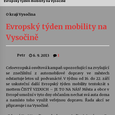
Evropský týden mobility na Vysočině
Letní koncerty ve Stromovce: Ars Camerata a
Sukuba Ensemble
O kraji Vysočina
4. 8. 2026
Evropský týden mobility na
Vernisáž výstavy Josefíny Duškové: Stávám se
Vysočině
kapkou
30. 7. 2026
Petr
6. 9. 2013
1
Veselí muzikanti
30. 7. 2026
Celoevropská osvětová kampaň upozorňující na zvyšující
se znečištění z automobilové dopravy ve městech
odstartuje letos už podvanácté. V týdnu od 16. do 22. září
Pozvánka na integrační festival Quijotova
šedesátka: 28. 7.–1. 8. 2026
se uskuteční další Evropský týden mobility tentokrát s
28. 7. 2026
mottem ČISTÝ VZDUCH – JE TO NA NÁS! Města a obce v
Evropě umožní v tyto dny občanům nechat svá auta doma
a namísto toho využít veřejnou dopravu. Řada akcí se
Letní koncerty ve Stromovce: Kolchoz a
připravuje i na Vysočině.
Jenakaši
28. 7. 2026