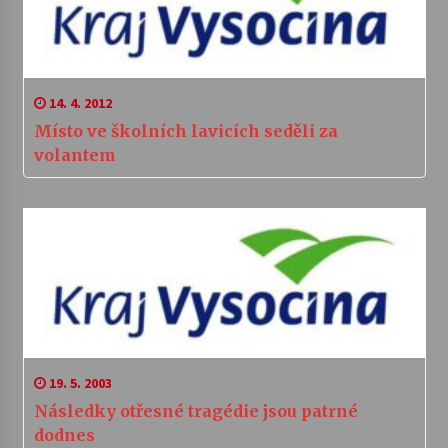
14. 4. 2012
Místo ve školních lavicích seděli za
volantem
19. 5. 2003
Následky otřesné tragédie jsou patrné
dodnes