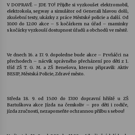
V DOPRAVĚ – JDE TO! Přijďte si vyzkoušet elektromobil,
elektrokola, segway a simulátor od Generali hlavou dolů,
zkušební testy, ukázky z práce Městské policie a další. Od
10.00 do 12.00 akce – S kočárkem na úřad – maminky
s kočárky vyzkouší dostupnost úřadů a obchodů ve městě.
Ve dnech 16. a 17. 9. dopoledne bude akce – Prvňáčci na
přechodech – nácvik správného přecházení pro děti z 1.
tříd ZŠ T. G. M. a ZŠ Benešova, kterou připravili: Aktiv
BESIP, Městská Policie, Zdravé město.
Středa 18. 9. od 15.00 do 17.00 dopravní hřiště u ZŠ
Bartuškova akce Jízda na čemkoliv – pro děti i rodiče,
jízda zručnosti, nezapomeňte ochrannou přilbu s sebou!