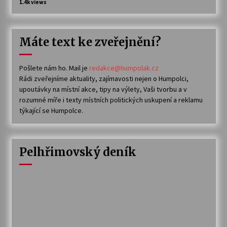
1.4k views
Máte text ke zveřejnění?
Pošlete nám ho. Mail je
redakce@humpolak.cz
Rádi zveřejníme aktuality, zajímavosti nejen o Humpolci,
upoutávky na místní akce, tipy na výlety, Vaši tvorbu a v
rozumné míře i texty místních politických uskupení a reklamu
týkající se Humpolce.
Pelhřimovský deník