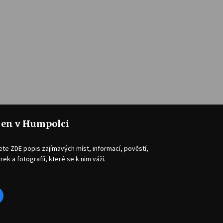
jen v Humpolci
ete ZDE popis zajímavých míst, informací, pověstí,
rek a fotografíí, které se k nim váží.
acebook