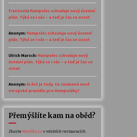
frantisek
:
Humpolec schvaluje nový územní
plán. Týká se i vás – a teď je čas se ozvat
Anonym
:
Humpolec schvaluje nový územní
plán. Týká se i vás – a teď je čas se ozvat
Ulrich Marsch
:
Humpolec schvaluje nový
územní plán. Týká se i vás – a teď je čas se
ozvat
Anonym
:
AI Act je tady. Co znamená nové
evropské pravidlo pro Humpoláky?
Přemýšlíte kam na oběd?
Zkuste
Meníčka.cz
v místních restauracích.