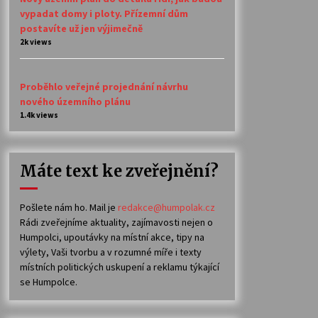
vypadat domy i ploty. Přízemní dům
postavíte už jen výjimečně
2k views
Proběhlo veřejné projednání návrhu
nového územního plánu
1.4k views
Máte text ke zveřejnění?
Pošlete nám ho. Mail je
redakce@humpolak.cz
Rádi zveřejníme aktuality, zajímavosti nejen o
Humpolci, upoutávky na místní akce, tipy na
výlety, Vaši tvorbu a v rozumné míře i texty
místních politických uskupení a reklamu týkající
se Humpolce.