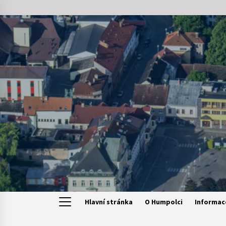
Skip
to
content
Hlavní stránka
O Humpolci
Informac