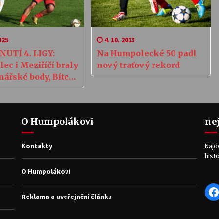
025
4. 10. 2013
UTÍ 4. LIGY:
Na Humpolecké 50 padl
ec i Meziříčí braly
nový traťový rekord
nářské body, Bíteš
de
O Humpolákovi
ne
Kontakty
Najd
histo
O Humpolákovi
F
Reklama a uveřejnění článku