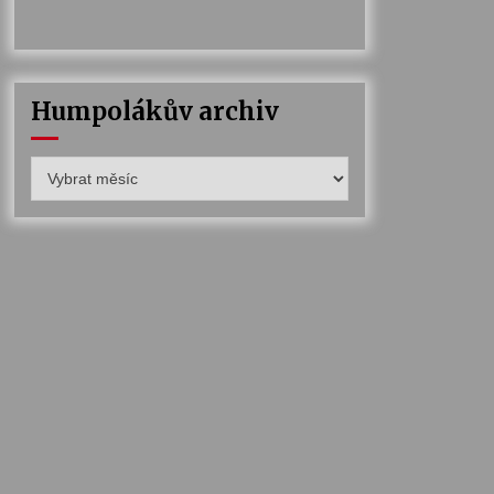
Humpolákův archiv
Humpolákův
archiv