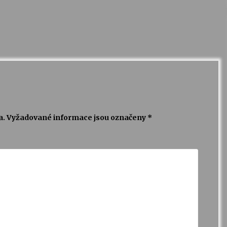
a.
Vyžadované informace jsou označeny
*