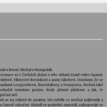
Vernisáž výstavy Josefíny Duškové:
Stávám se kapkou
30. 7. 2026
Letní koncerty ve Stromovce:
Kolchoz a Jenakaši
28. 7. 2026
nda s Beruš, Michal a Humpolák.
s
Vysočinka
formace se v Čechách shání o této oblasti Země velice špatně.
17. 7. 2026
Puldové, Viktorovi Beránkovi a panu Jakešovi. Doufáme, že se
sadami Longyerbyen, Barentsburg a Svaegruva. Možná také
ohužel nemáme peníze. Kudy přesně půjdeme a jak, to
V
Varhanní recitál Michala Novenka v
počasí atd.
Klášteře Želiv
vit se na odjezd do pustiny, vše zařídit co možná nejlevněji a
3. 7. 2026
 je časově náročné. Sháněl se poslední materiál, nakupovaly se