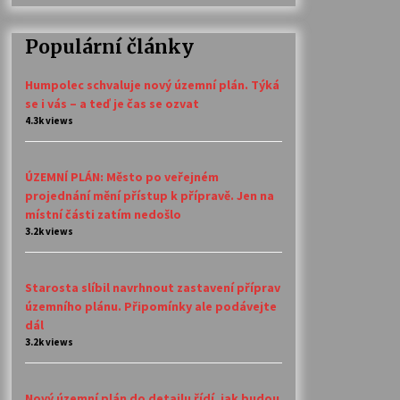
Populární články
Humpolec schvaluje nový územní plán. Týká
se i vás – a teď je čas se ozvat
4.3k views
ÚZEMNÍ PLÁN: Město po veřejném
projednání mění přístup k přípravě. Jen na
místní části zatím nedošlo
3.2k views
Starosta slíbil navrhnout zastavení příprav
územního plánu. Připomínky ale podávejte
dál
3.2k views
Nový územní plán do detailu řídí, jak budou