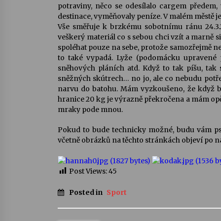
potraviny, něco se odesílalo cargem předem, vy
destinace, vyměňovaly peníze. V malém městě j
Vše směřuje k brzkému sobotnímu ránu 24.3
veškerý materiál co s sebou chci vzít a marně 
spoléhat pouze na sebe, protože samozřejmě n
to také vypadá. Lyže (podomácku upravené pr
sněhových pláních atd. Když to tak píšu, tak
sněžných skútrech… no jo, ale co nebudu potře
narvu do batohu. Mám vyzkoušeno, že když bat
hranice 20 kg je výrazně překročena a mám opět 
mraky pode mnou.
Pokud to bude technicky možné, budu vám psá
včetně obrázků na těchto stránkách objeví po 
Post Views:
45
Posted in
Sport