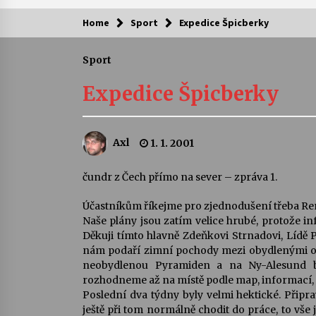
Home
Sport
Expedice Špicberky
Kam za kulturou?
Sport
Letní koncerty ve Stromovce: Ars
Camerata a Sukuba Ensemble
Expedice Špicberky
4. 8. 2026
Pozvánka na integrační festival
Axl
1. 1. 2001
Quijotova šedesátka: 28. 7.–1. 8.
2026
28. 7. 2026
čundr z Čech přímo na sever – zpráva 1.
Účastníkům říkejme pro zjednodušení třeba Re
Letní koncerty ve Stromovce: Rufu
Miller
Naše plány jsou zatím velice hrubé, protože in
22. 7. 2026
Děkuji tímto hlavně Zdeňkovi Strnadovi, Lídě 
nám podaří zimní pochody mezi obydlenými o
neobydlenou Pyramiden a na Ny-Alesund b
Za kulturou kousek za Humpolec. 
rozhodneme až na místě podle map, informací, 
Želivě ožije odkaz Josefa Čapka
Poslední dva týdny byly velmi hektické. Připra
13. 7. 2026
ještě při tom normálně chodit do práce, to vše