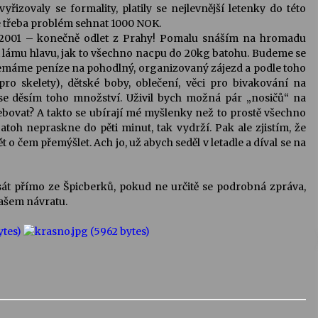
řizovaly se formality, platily se nejlevnější letenky do této
e třeba problém sehnat 1000 NOK.
.2001 – konečně odlet z Prahy! Pomalu snáším na hromadu
si lámu hlavu, jak to všechno nacpu do 20kg batohu. Budeme se
emáme peníze na pohodlný, organizovaný zájezd a podle toho
o skelety), dětské boby, oblečení, věci pro bivakování na
 se děsím toho množství. Uživil bych možná pár „nosičů“ na
bovat? A takto se ubírají mé myšlenky než to prostě všechno
oh nepraskne do pěti minut, tak vydrží. Pak ale zjistím, že
o čem přemýšlet. Ach jo, už abych seděl v letadle a díval se na
t přímo ze Špicberků, pokud ne určitě se podrobná zpráva,
našem návratu.