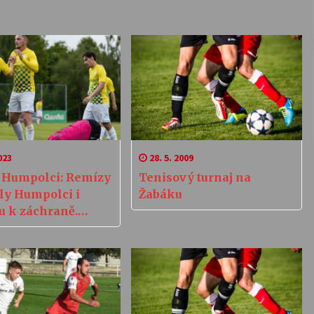
023
28. 5. 2009
o Humpolci: Remízy
Tenisový turnaj na
y Humpolci i
Žabáku
u k záchraně.
ystřice ale ještě