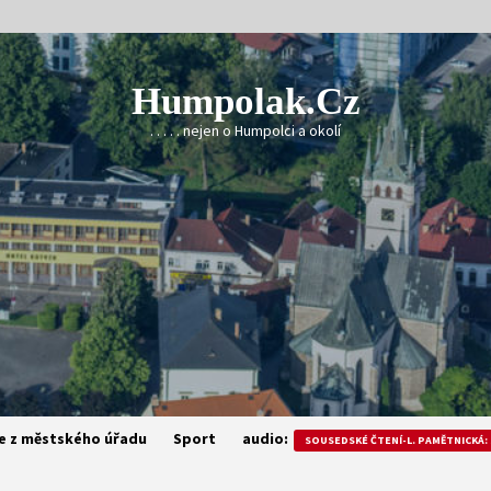
Humpolak.cz
. . . . . nejen o Humpolci a okolí
e z městského úřadu
Sport
audio:
SOUSEDSKÉ ČTENÍ-L. PAMĚTNICKÁ: 