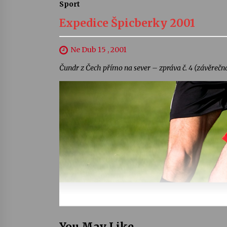
Sport
Expedice Špicberky 2001
Ne Dub 15 , 2001
Čundr z Čech přímo na sever – zpráva č. 4 (závěrečná
You May Like