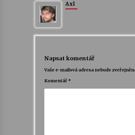
Axl
Napsat komentář
Vaše e-mailová adresa nebude zveřejněn
Komentář
*