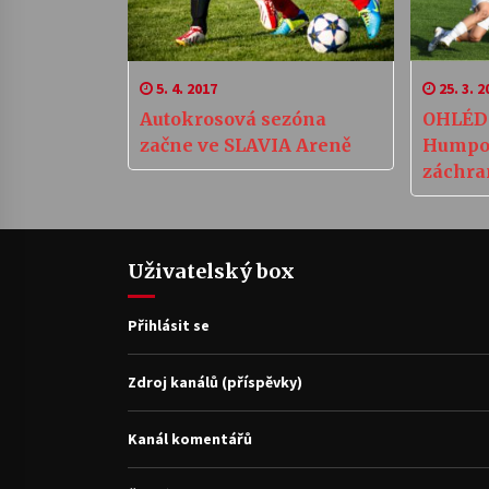
5. 4. 2017
25. 3. 2
Autokrosová sezóna
OHLÉDN
začne ve SLAVIA Areně
Humpol
záchra
dál ve
Uživatelský box
Přihlásit se
Zdroj kanálů (příspěvky)
Kanál komentářů