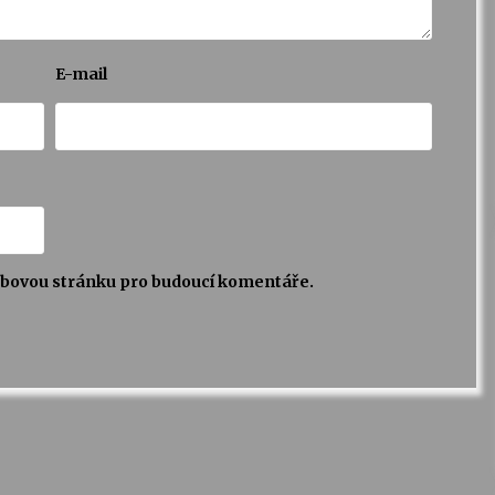
E-mail
webovou stránku pro budoucí komentáře.