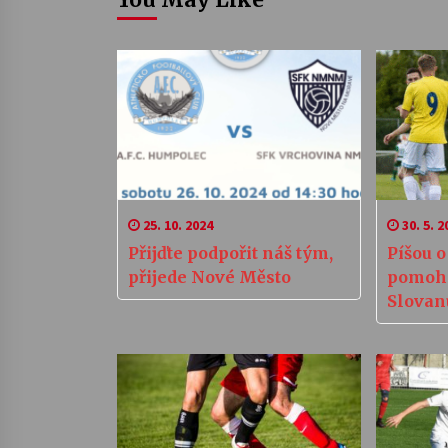
25. 10. 2024
30. 5. 2
Přijďte podpořit náš tým,
Píšou 
přijede Nové Město
pomohl
Slovan
Šance B
dál žije