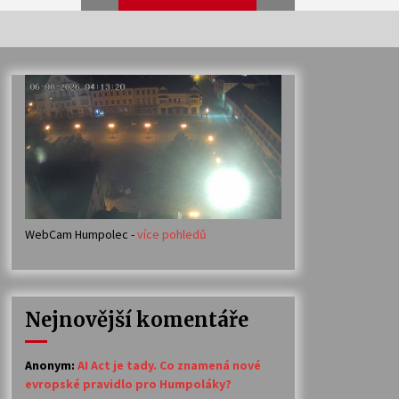
Veselí muzikanti
30. 7. 2026
Votavžatský ploty
23. 7. 2026
WebCam Humpolec -
více pohledů
Ozvěny prázdnin
14. 7. 2026
Nejnovější komentáře
Petr Adamec – Malovaný svět
30. 6. 2026
Anonym
:
AI Act je tady. Co znamená nové
evropské pravidlo pro Humpoláky?