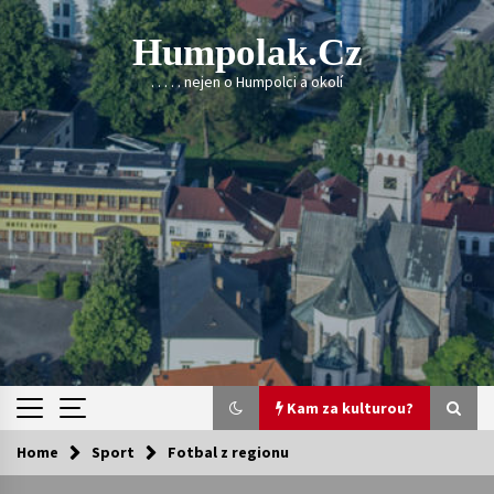
Skip
to
Humpolak.cz
content
. . . . . nejen o Humpolci a okolí
Kam za kulturou?
Home
Sport
Fotbal z regionu
Kam za kulturou?