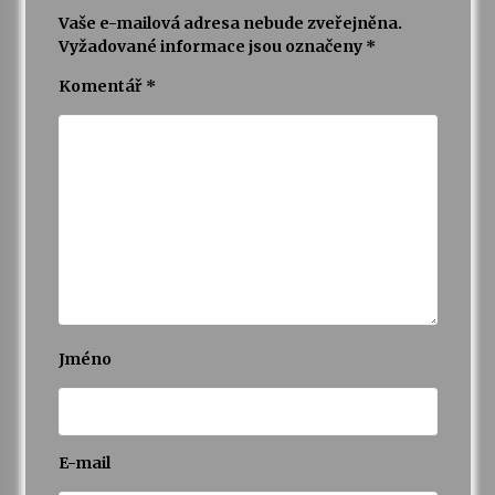
Vaše e-mailová adresa nebude zveřejněna.
Vyžadované informace jsou označeny
*
Komentář
*
Jméno
E-mail