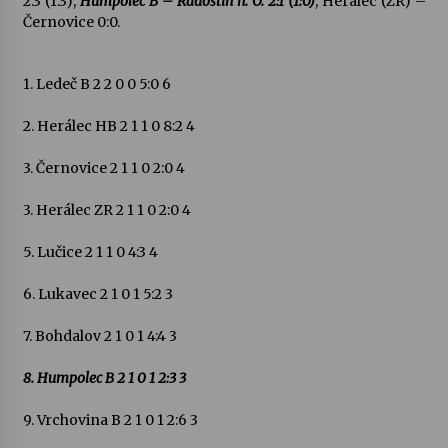
2:3 (1:3),
Humpolec B – Radostín n. O. 2:1 (1:0)
, Herálec (ZR) –
Černovice 0:0.
1. Ledeč B 2 2 0 0 5:0 6
2. Herálec HB 2 1 1 0 8:2 4
3. Černovice 2 1 1 0 2:0 4
3. Herálec ZR 2 1 1 0 2:0 4
5. Lučice 2 1 1 0 4:3 4
6. Lukavec 2 1 0 1 5:2 3
7. Bohdalov 2 1 0 1 4:4 3
8. Humpolec B 2 1 0 1 2:3 3
9. Vrchovina B 2 1 0 1 2:6 3