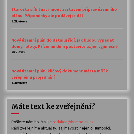
Starosta slíbil navrhnout zastavení příprav územního
plánu. Připomínky ale podávejte dál
3.2k views
Nový územní plán do detailu řídí, jak budou vypadat
domy i ploty. Přízemní dům postavíte už jen výjimečně
2k views
Nový územní plán: klíčový dokument města míří k
veřejnému projednání
1.4k views
Máte text ke zveřejnění?
Pošlete nám ho. Mail je
redakce@humpolak.cz
Rádi zveřejníme aktuality, zajímavosti nejen o Humpolci,