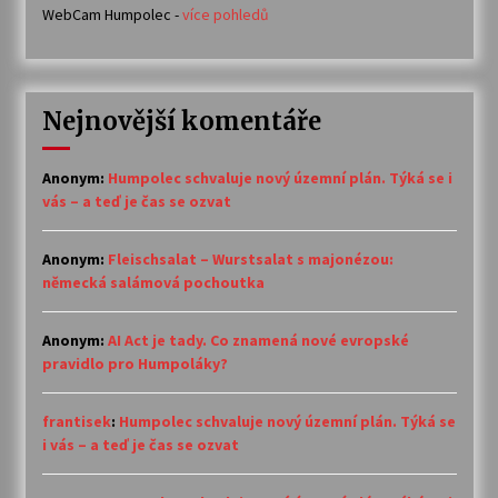
WebCam Humpolec -
více pohledů
Nejnovější komentáře
Anonym
:
Humpolec schvaluje nový územní plán. Týká se i
vás – a teď je čas se ozvat
Anonym
:
Fleischsalat – Wurstsalat s majonézou:
německá salámová pochoutka
Anonym
:
AI Act je tady. Co znamená nové evropské
pravidlo pro Humpoláky?
frantisek
:
Humpolec schvaluje nový územní plán. Týká se
i vás – a teď je čas se ozvat