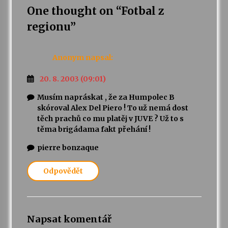
One thought on “
Fotbal z
regionu
”
Anonym
napsal:
20. 8. 2003 (09:01)
Musím napráskat , že za Humpolec B
skóroval Alex Del Piero ! To už nemá dost
těch prachů co mu platěj v JUVE ? Už to s
těma brigádama fakt přehání !
pierre bonzaque
Odpovědět
Napsat komentář