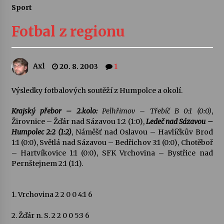
Sport
Letní koncerty ve Stromovce: Ars Camerata a
Sukuba Ensemble
Fotbal z regionu
4. 8. 2026
Vernisáž výstavy Josefíny Duškové: Stávám se
Axl
20. 8. 2003
1
kapkou
30. 7. 2026
Výsledky fotbalových soutěží z Humpolce a okolí.
Veselí muzikanti
Krajský přebor – 2.kolo:
Pelhřimov – Třebíč B 0:1 (0:0)
,
30. 7. 2026
Žirovnice – Žďár nad Sázavou 1:2 (1:0),
Ledeč nad Sázavou –
Humpolec 2:2 (1:2)
, Náměšť nad Oslavou – Havlíčkův Brod
1:1 (0:0), Světlá nad Sázavou – Bedřichov 3:1 (0:0), Chotěboř
– Hartvíkovice 1:1 (0:0), SFK Vrchovina – Bystřice nad
Pozvánka na integrační festival Quijotova
šedesátka: 28. 7.–1. 8. 2026
Pernštejnem 2:1 (1:1).
28. 7. 2026
1. Vrchovina 2 2 0 0 4:1 6
Letní koncerty ve Stromovce: Kolchoz a
Jenakaši
2. Žďár n. S. 2 2 0 0 5:3 6
28. 7. 2026