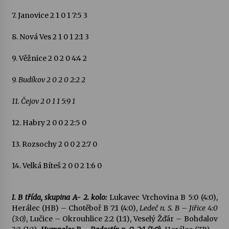
7. Janovice 2 1 0 1 7:5 3
8. Nová Ves 2 1 0 1 2:1 3
9. Věžnice 2 0 2 0 4:4 2
9. Budíkov 2 0 2 0 2:2 2
11. Čejov 2 0 1 1 5:9 1
12. Habry 2 0 0 2 2:5 0
13. Rozsochy 2 0 0 2 2:7 0
14. Velká Bíteš 2 0 0 2 1:6 0
I. B třída, skupina A- 2. kolo:
Lukavec Vrchovina B 5:0 (4:0),
Herálec (HB) – Chotěboř B 7:1 (4:0),
Ledeč n. S. B – Jiřice 4:0
(3:0)
, Lučice – Okrouhlice 2:2 (1:1), Veselý Žďár – Bohdalov