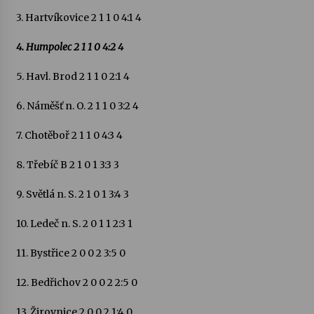
3. Hartvíkovice 2 1 1 0 4:1 4
Votavžatský ploty
23. 7. 2026
4. Humpolec 2 1 1 0 4:2 4
5. Havl. Brod 2 1 1 0 2:1 4
Letní koncerty ve Stromovce: Rufus Miller
6. Náměšť n. O. 2 1 1 0 3:2 4
22. 7. 2026
7. Chotěboř 2 1 1 0 4:3 4
Vysočinka
8. Třebíč B 2 1 0 1 3:3 3
17. 7. 2026
9. Světlá n. S. 2 1 0 1 3:4 3
Ozvěny prázdnin
10. Ledeč n. S. 2 0 1 1 2:3 1
14. 7. 2026
11. Bystřice 2 0 0 2 3:5 0
12. Bedřichov 2 0 0 2 2:5 0
Za kulturou kousek za Humpolec. V Želivě ožije
odkaz Josefa Čapka
13. 7. 2026
13. Žirovnice 2 0 0 2 1:4 0