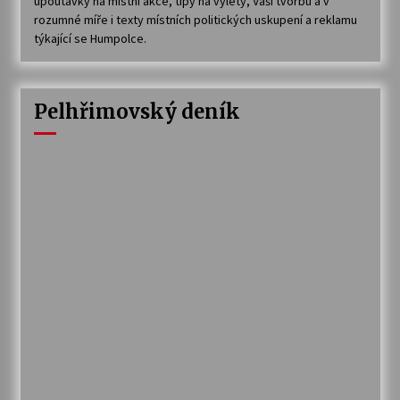
upoutávky na místní akce, tipy na výlety, Vaši tvorbu a v
rozumné míře i texty místních politických uskupení a reklamu
týkající se Humpolce.
Pelhřimovský deník