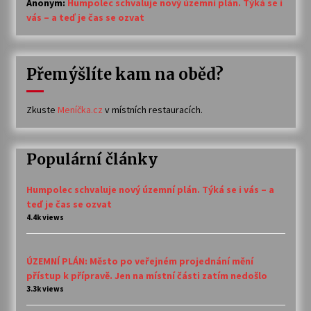
Anonym
:
Humpolec schvaluje nový územní plán. Týká se i
vás – a teď je čas se ozvat
Přemýšlíte kam na oběd?
Zkuste
Meníčka.cz
v místních restauracích.
Populární články
Humpolec schvaluje nový územní plán. Týká se i vás – a
teď je čas se ozvat
4.4k views
ÚZEMNÍ PLÁN: Město po veřejném projednání mění
přístup k přípravě. Jen na místní části zatím nedošlo
3.3k views