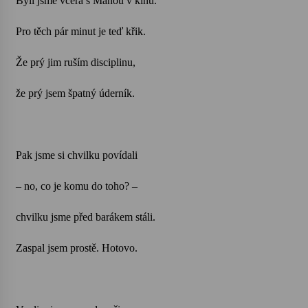
Byli jsme včera s Máňou v kinu.
Pro těch pár minut je teď křik.
Varhanní recitál Michala Novenka v Klášteře
Želiv
3. 7. 2026
Že prý jim ruším disciplinu,
že prý jsem špatný úderník.
Petr Adamec – Malovaný svět
30. 6. 2026
Pak jsme si chvilku povídali
– no, co je komu do toho? –
chvilku jsme před barákem stáli.
Zaspal jsem prostě. Hotovo.