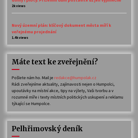
2k views
Nový územní plán: klíčový dokument města míří k
veřejnému projednání
1.4k views
Máte text ke zveřejnění?
Pošlete nám ho. Mail je
redakce@humpolak.cz
Rádi zveřejníme aktuality, zajímavosti nejen o Humpolci,
upoutávky na místní akce, tipy na výlety, Vaši tvorbu a v
rozumné míře i texty místních politických uskupení a reklamu
týkající se Humpolce.
Pelhřimovský deník