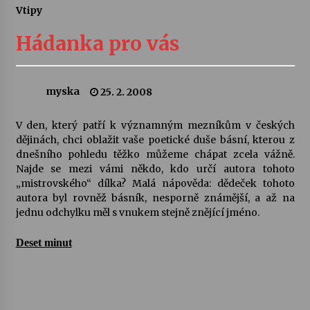
Vtipy
Letní koncerty ve Stromovce: Ars Camerata a
Sukuba Ensemble
Hádanka pro vás
4. 8. 2026
Vernisáž výstavy Josefíny Duškové: Stávám se
myska
25. 2. 2008
kapkou
30. 7. 2026
V den, který patří k významným mezníkům v českých
dějinách, chci oblažit vaše poetické duše básní, kterou z
Veselí muzikanti
dnešního pohledu těžko můžeme chápat zcela vážně.
30. 7. 2026
Najde se mezi vámi někdo, kdo určí autora tohoto
„mistrovského“ dílka? Malá nápověda: dědeček tohoto
autora byl rovněž básník, nesporně známější, a až na
jednu odchylku měl s vnukem stejně znějící jméno.
Pozvánka na integrační festival Quijotova
šedesátka: 28. 7.–1. 8. 2026
28. 7. 2026
Deset minut
Letní koncerty ve Stromovce: Kolchoz a
Jenakaši
28. 7. 2026