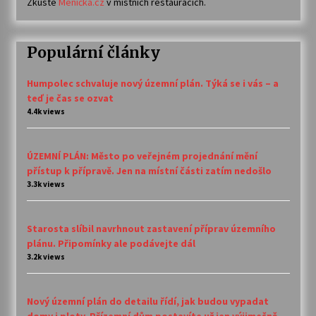
Zkuste
Meníčka.cz
v místních restauracích.
Populární články
Humpolec schvaluje nový územní plán. Týká se i vás – a
teď je čas se ozvat
4.4k views
ÚZEMNÍ PLÁN: Město po veřejném projednání mění
přístup k přípravě. Jen na místní části zatím nedošlo
3.3k views
Starosta slíbil navrhnout zastavení příprav územního
plánu. Připomínky ale podávejte dál
3.2k views
Nový územní plán do detailu řídí, jak budou vypadat
domy i ploty. Přízemní dům postavíte už jen výjimečně