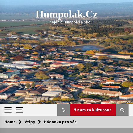
Skip
to
Humpolak.cz
content
. . . . . nejen o Humpolci a okolí
Kam za kulturou?
Home
Vtipy
Hádanka pro vás
Kam za kulturou?