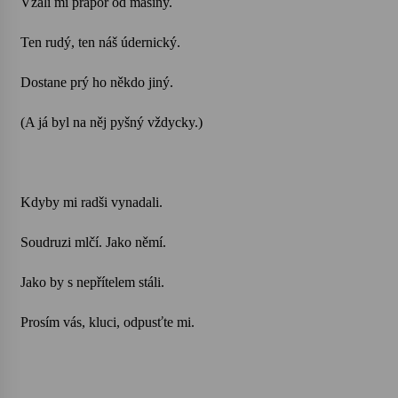
Vzali mi prapor od mašiny.
Ten rudý, ten náš údernický.
Dostane prý ho někdo jiný.
(A já byl na něj pyšný vždycky.)
Kdyby mi radši vynadali.
Soudruzi mlčí. Jako němí.
Jako by s nepřítelem stáli.
Prosím vás, kluci, odpusťte mi.