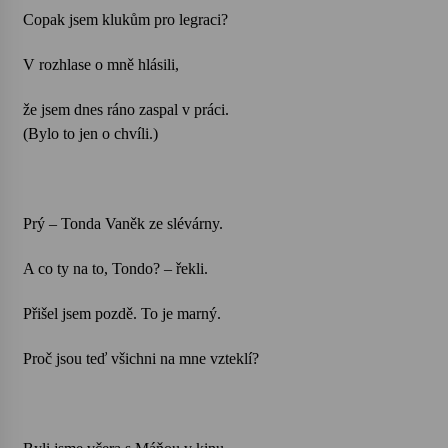
Copak jsem klukům pro legraci?
Votavžatský ploty
23. 7. 2026
V rozhlase o mně hlásili,
že jsem dnes ráno zaspal v práci.
(Bylo to jen o chvíli.)
Letní koncerty ve Stromovce: Rufus Miller
22. 7. 2026
Prý – Tonda Vaněk ze slévárny.
Vysočinka
17. 7. 2026
A co ty na to, Tondo? – řekli.
Přišel jsem pozdě. To je marný.
Ozvěny prázdnin
14. 7. 2026
Proč jsou teď všichni na mne vzteklí?
Za kulturou kousek za Humpolec. V Želivě ožije
odkaz Josefa Čapka
13. 7. 2026