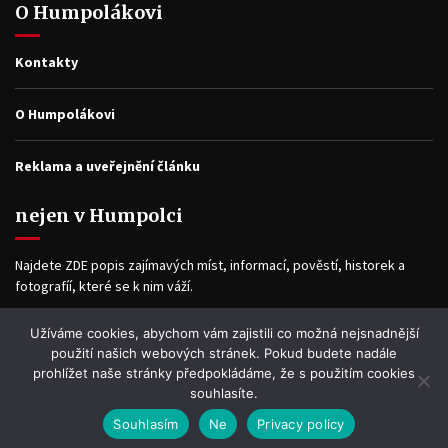
O Humpolákovi
Kontakty
O Humpolákovi
Reklama a uveřejnění článku
nejen v Humpolci
Najdete ZDE popis zajímavých míst, informací, pověstí, historek a
fotografíí, které se k nim váží.
Užíváme cookies, abychom vám zajistili co možná nejsnadnější
Facebook
použití našich webových stránek. Pokud budete nadále
prohlížet naše stránky předpokládáme, že s použitím cookies
souhlasíte.
Souhlasím
Ne
Privacy policy
WP2Social Auto Publish
Powered By :
XYZScripts.com