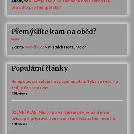
Anonym
:
AI Act je tady. Co znamená nové evropské
pravidlo pro Humpoláky?
Přemýšlíte kam na oběd?
Zkuste
Meníčka.cz
v místních restauracích.
Populární články
Humpolec schvaluje nový územní plán. Týká se i vás – a
teď je čas se ozvat
4.5k views
ÚZEMNÍ PLÁN: Město po veřejném projednání mění
přístup k přípravě. Jen na místní části zatím nedošlo
3.3k views