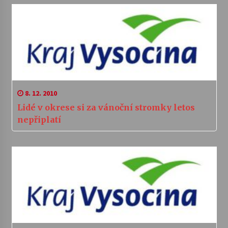
8. 12. 2010
Lidé v okrese si za vánoční stromky letos
nepřiplatí