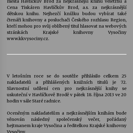
města Havlíčkův Brod za nejkrásnější knihu veletrhu a
Cena Tiskáren Havlíčkův Brod, a.s. za nejkrásnější
Votavžatský ploty
dětskou knihu. Nejhezčí knížku budou vybírat také
23. 7. 2026
čtenáři knihovny a posluchači Českého rozhlasu Region,
kteří mohou pro svůj oblíbený titul hlasovat na webových
stránkách Krajské knihovny Vysočiny
www.kkvysociny.cz.
Letní koncerty ve Stromovce: Rufus Miller
22. 7. 2026
Vysočinka
17. 7. 2026
V letošním roce se do soutěže přihlásilo celkem 25
nakladatelů a přihlášených knižních titulů je 72.
Slavnostní udílení cen pro nejkrásnější knihy se
Ozvěny prázdnin
uskuteční v Havlíčkově Brodě v pátek 18. října 2013 ve 20
14. 7. 2026
hodin v sále Staré radnice.
Oceněným nakladatelům a nejkrásnějším knihám bude
věnován následný společenský večer, pořádaný
Za kulturou kousek za Humpolec. V Želivě ožije
hejtmanem kraje Vysočina a ředitelkou Krajské knihovny
odkaz Josefa Čapka
Vysočiny.
13. 7. 2026