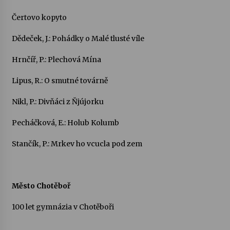
Čertovo kopyto
Dědeček, J.: Pohádky o Malé tlusté víle
Hrnčíř, P.: Plechová Mína
Lipus, R.: O smutné továrně
Nikl, P.: Divňáci z Ňjújorku
Pecháčková, E.: Holub Kolumb
Stančík, P.: Mrkev ho vcucla pod zem
Město Chotěboř
100 let gymnázia v Chotěboři