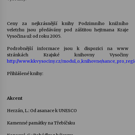
Varhanní recitál Michala Novenka v Klášteře
Želiv
Ceny za nejkrásnější knihy Podzimního knižního
3. 7. 2026
veletrhu jsou předávány pod záštitou hejtmana Kraje
Vysočina už od roku 2005.
Petr Adamec – Malovaný svět
Podrobnější informace jsou k dispozici na www
30. 6. 2026
stránkách Krajské knihovny Vysočiny
http://www.kkvysociny.cz/modul_o_knihovne/sance_pro_regi
Přihlášené knihy:
Akcent
Herzán, L.: Od asanace k UNESCO
Kamenné památky na Třebíčsku