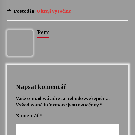
Posted in
O kraji Vysočina
Petr
Napsat komentář
Vaše e-mailová adresa nebude zveřejněna.
Vyžadované informace jsou označeny
*
Komentář
*