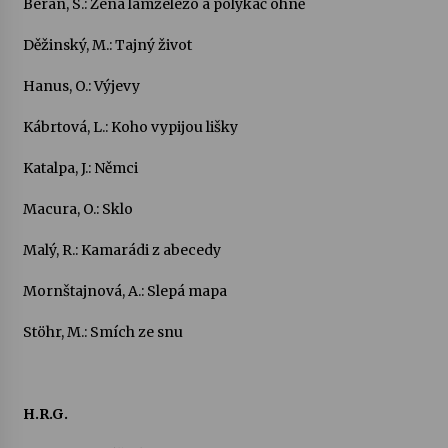
Beran, S.: Žena lamželezo a polykač ohně
Děžinský, M.: Tajný život
Hanus, O.: Výjevy
Kábrtová, L.: Koho vypijou lišky
Katalpa, J.: Němci
Macura, O.: Sklo
Malý, R.: Kamarádi z abecedy
Mornštajnová, A.: Slepá mapa
Stöhr, M.: Smích ze snu
H.R.G.