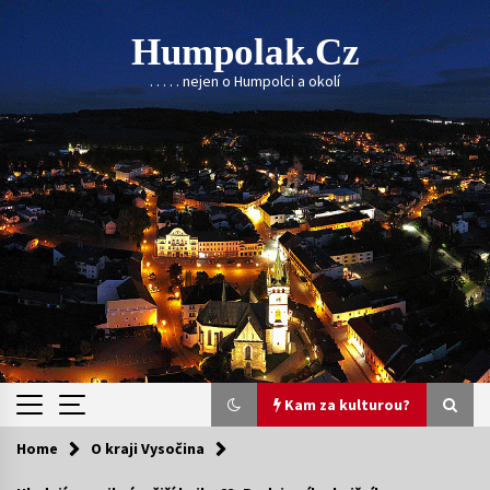
Skip
to
Humpolak.cz
content
. . . . . nejen o Humpolci a okolí
Kam za kulturou?
Home
O kraji Vysočina
Kam za kulturou?