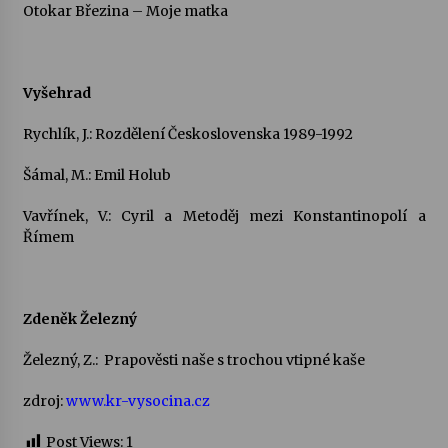
Otokar Březina – Moje matka
Vyšehrad
Rychlík, J.: Rozdělení Československa 1989-1992
Šámal, M.: Emil Holub
Vavřínek, V.: Cyril a Metoděj mezi Konstantinopolí a
Římem
Zdeněk Železný
Železný, Z.: Prapověsti naše s trochou vtipné kaše
zdroj:
www.kr-vysocina.cz
Post Views:
1