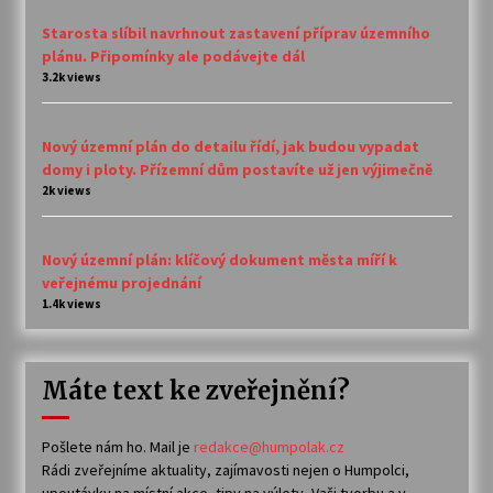
Starosta slíbil navrhnout zastavení příprav územního
plánu. Připomínky ale podávejte dál
3.2k views
Nový územní plán do detailu řídí, jak budou vypadat
domy i ploty. Přízemní dům postavíte už jen výjimečně
2k views
Nový územní plán: klíčový dokument města míří k
veřejnému projednání
1.4k views
Máte text ke zveřejnění?
Pošlete nám ho. Mail je
redakce@humpolak.cz
Rádi zveřejníme aktuality, zajímavosti nejen o Humpolci,
upoutávky na místní akce, tipy na výlety, Vaši tvorbu a v