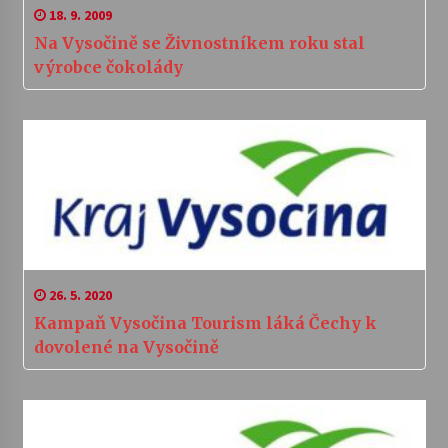
18. 9. 2009
Na Vysočině se Živnostníkem roku stal
výrobce čokolády
26. 5. 2020
Kampaň Vysočina Tourism láká Čechy k
dovolené na Vysočině