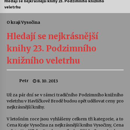
Hledají se nejkrásnější knihy 23. Podzimního knižního
veletrhu
Letní koncerty ve Stromovce: Ars Camerata a
Sukuba Ensemble
4. 8. 2026
O kraji Vysočina
Hledají se nejkrásnější
Vernisáž výstavy Josefíny Duškové: Stávám se
kapkou
knihy 23. Podzimního
30. 7. 2026
knižního veletrhu
Veselí muzikanti
30. 7. 2026
Petr
8. 10. 2013
Pozvánka na integrační festival Quijotova
šedesátka: 28. 7.–1. 8. 2026
Už za pár dní se v rámci tradičního Podzimního knižního
28. 7. 2026
veletrhu v Havlíčkově Brodě budou opět udělovat ceny pro
nejkrásnější knihy.
Letní koncerty ve Stromovce: Kolchoz a
V letošním roce jsou vyhlášeny celkem tři kategorie, a to
Jenakaši
Cena Kraje Vysočina za nejkrásnější knihu Vysočiny, Cena
28. 7. 2026