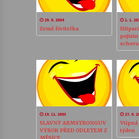
29. 9. 2004
1. 1. 20
Země živitelka
Hitpar
pojist
schova
19. 11. 2003
27. 9. 2
SLAVNÝ ARMSTRONGUV
Vtipná 
VÝROK PŘED ODLETEM Z
týden
MĚSÍCE