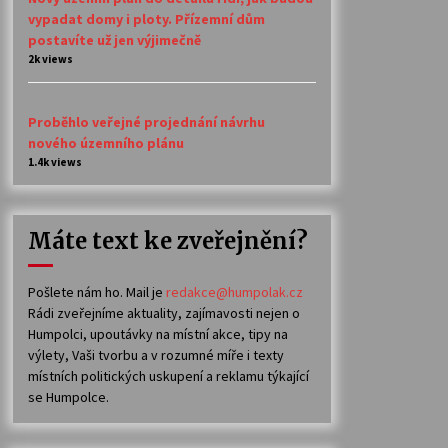
vypadat domy i ploty. Přízemní dům
postavíte už jen výjimečně
2k views
Proběhlo veřejné projednání návrhu
nového územního plánu
1.4k views
Máte text ke zveřejnění?
Pošlete nám ho. Mail je
redakce@humpolak.cz
Rádi zveřejníme aktuality, zajímavosti nejen o
Humpolci, upoutávky na místní akce, tipy na
výlety, Vaši tvorbu a v rozumné míře i texty
místních politických uskupení a reklamu týkající
se Humpolce.