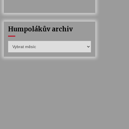
Humpolákův archiv
Humpolákův
archiv