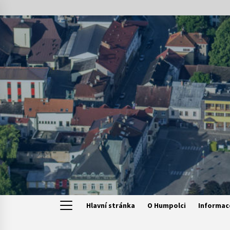
Skip
to
content
Hlavní stránka
O Humpolci
Informac