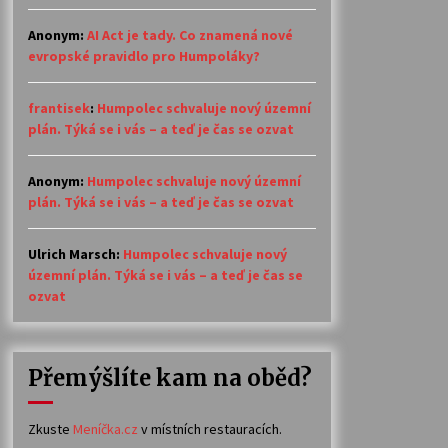
Anonym
:
AI Act je tady. Co znamená nové
evropské pravidlo pro Humpoláky?
frantisek
:
Humpolec schvaluje nový územní
plán. Týká se i vás – a teď je čas se ozvat
Anonym
:
Humpolec schvaluje nový územní
plán. Týká se i vás – a teď je čas se ozvat
Ulrich Marsch
:
Humpolec schvaluje nový
územní plán. Týká se i vás – a teď je čas se
ozvat
Přemýšlíte kam na oběd?
Zkuste
Meníčka.cz
v místních restauracích.