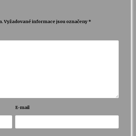
a.
Vyžadované informace jsou označeny
*
E-mail