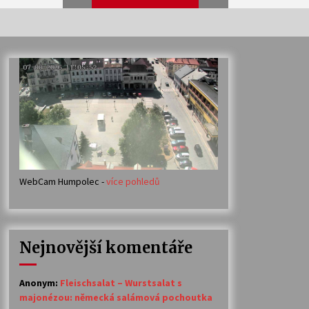
Veselí muzikanti
30. 7. 2026
Votavžatský ploty
23. 7. 2026
WebCam Humpolec -
více pohledů
Ozvěny prázdnin
14. 7. 2026
Nejnovější komentáře
Petr Adamec – Malovaný svět
30. 6. 2026
Anonym
:
Fleischsalat – Wurstsalat s
majonézou: německá salámová pochoutka