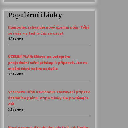
Populární články
Humpolec schvaluje nový územní plán. Týká
se i vás – a teď je čas se ozvat
4.4k views
ÚZEMNÍ PLÁN: Město po veřejném
projednání mění přístup k přípravě. Jen na
místní části zatím nedošlo
3.3k views
Starosta slíbil navrhnout zastavení příprav
územního plánu. Připomínky ale podávejte
dál
3.2k views
Nový územní plán do detailu řídí, jak budou