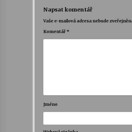
Napsat komentář
Vaše e-mailová adresa nebude zveřejněn
Komentář
*
Jméno