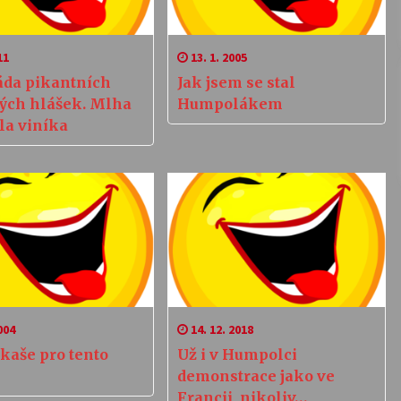
11
13. 1. 2005
áda pikantních
Jak jsem se stal
ných hlášek. Mlha
Humpolákem
la viníka
004
14. 12. 2018
kaše pro tento
Už i v Humpolci
demonstrace jako ve
Francii, nikoliv…