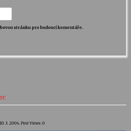
webovou stránku pro budoucí komentáře.
ec
0. 3. 2004. Post Views: 0