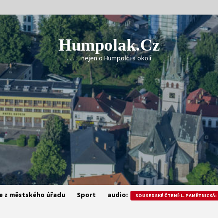
Humpolak.cz
. . . . . nejen o Humpolci a okolí
e z městského úřadu
Sport
audio:
SOUSEDSKÉ ČTENÍ-L. PAMĚTNICKÁ: 