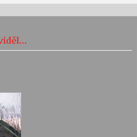
Vernisáž výstavy Josefíny Duškové:
Stávám se kapkou
eviděl…
30. 7. 2026
Letní koncerty ve Stromovce:
Kolchoz a Jenakaši
28. 7. 2026
s
Vysočinka
17. 7. 2026
V
Varhanní recitál Michala Novenka v
Klášteře Želiv
3. 7. 2026