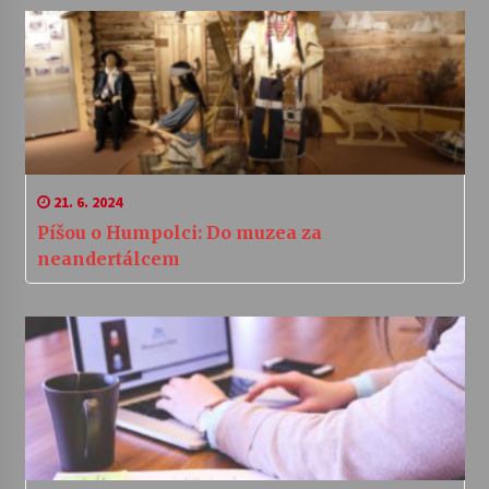
21. 6. 2024
Píšou o Humpolci: Do muzea za
neandertálcem