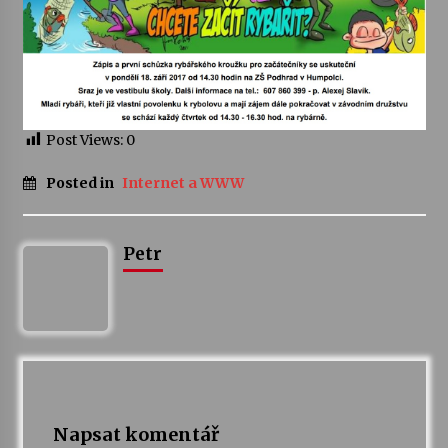
Votavžatský ploty
23. 7. 2026
Letní koncerty ve Stromovce: Rufus Miller
Post Views:
0
22. 7. 2026
Posted in
Internet a WWW
Vysočinka
17. 7. 2026
Petr
Ozvěny prázdnin
14. 7. 2026
Za kulturou kousek za Humpolec. V Želivě ožije
odkaz Josefa Čapka
Napsat komentář
13. 7. 2026