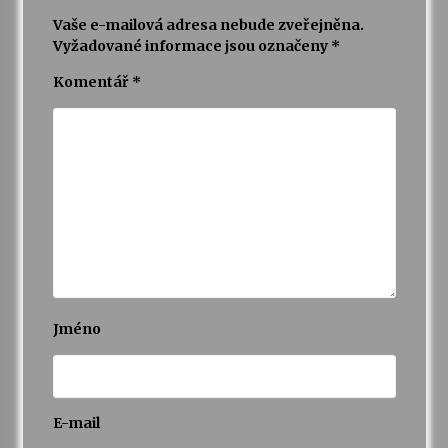
Vaše e-mailová adresa nebude zveřejněna.
Vyžadované informace jsou označeny
*
Varhanní recitál Michala Novenka v Klášteře
Želiv
Komentář
*
3. 7. 2026
Petr Adamec – Malovaný svět
30. 6. 2026
Jméno
E-mail