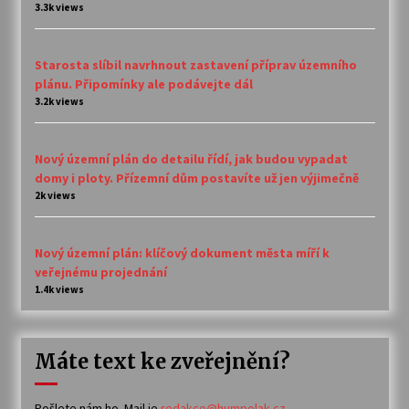
3.3k views
Starosta slíbil navrhnout zastavení příprav územního
plánu. Připomínky ale podávejte dál
3.2k views
Nový územní plán do detailu řídí, jak budou vypadat
domy i ploty. Přízemní dům postavíte už jen výjimečně
2k views
Nový územní plán: klíčový dokument města míří k
veřejnému projednání
1.4k views
Máte text ke zveřejnění?
Pošlete nám ho. Mail je
redakce@humpolak.cz