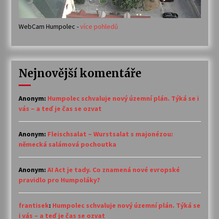
WebCam Humpolec -
více pohledů
Nejnovější komentáře
Anonym
:
Humpolec schvaluje nový územní plán. Týká se i
vás – a teď je čas se ozvat
Anonym
:
Fleischsalat – Wurstsalat s majonézou:
německá salámová pochoutka
Anonym
:
AI Act je tady. Co znamená nové evropské
pravidlo pro Humpoláky?
frantisek
:
Humpolec schvaluje nový územní plán. Týká se
i vás – a teď je čas se ozvat