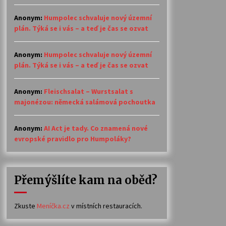
Anonym
:
Humpolec schvaluje nový územní
plán. Týká se i vás – a teď je čas se ozvat
Anonym
:
Humpolec schvaluje nový územní
plán. Týká se i vás – a teď je čas se ozvat
Anonym
:
Fleischsalat – Wurstsalat s
majonézou: německá salámová pochoutka
Anonym
:
AI Act je tady. Co znamená nové
evropské pravidlo pro Humpoláky?
Přemýšlíte kam na oběd?
Zkuste
Meníčka.cz
v místních restauracích.