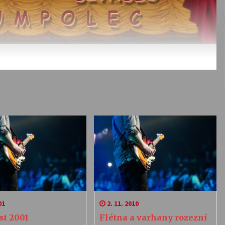
01
2. 11. 2010
st 2001
Flétna a varhany rozezní