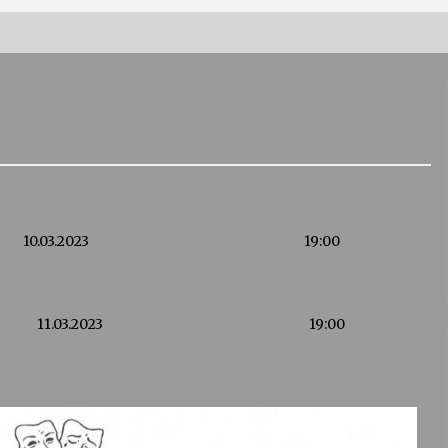
Vernisáž výstavy Josefíny Duškové:
Stávám se kapkou
30. 7. 2026
Letní koncerty ve Stromovce:
Kolchoz a Jenakaši
28. 7. 2026
10.03.2023
19:00
s
Vysočinka
17. 7. 2026
11.03.2023
19:00
V
Varhanní recitál Michala Novenka v
Klášteře Želiv
3. 7. 2026