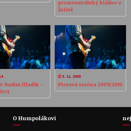
premonstrátský klášter v
Želivě
14
3. 11. 2009
t: Radim Hladík –
Plesová sezóna 2009/2010
fect
O Humpolákovi
ne