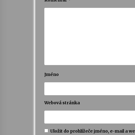
Komentář
*
Jméno
Webová stránka
Uložit do prohlížeče jméno, e-mail a 