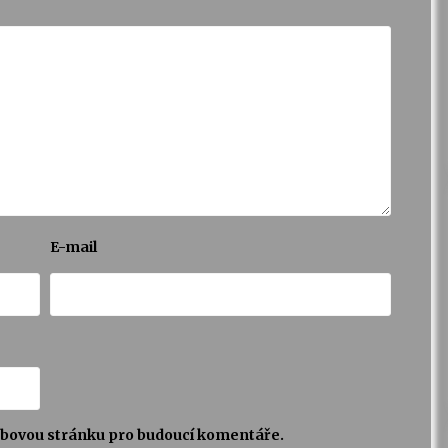
E-mail
webovou stránku pro budoucí komentáře.