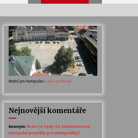
Veselí muzikanti
30. 7. 2026
Votavžatský ploty
23. 7. 2026
WebCam Humpolec -
více pohledů
Ozvěny prázdnin
14. 7. 2026
Nejnovější komentáře
Petr Adamec – Malovaný svět
30. 6. 2026
Anonym
:
AI Act je tady. Co znamená nové
evropské pravidlo pro Humpoláky?