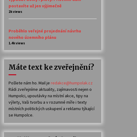
postavíte už jen výjimečně
2k views
Proběhlo veřejné projednání návrhu
nového územního plánu
1.4k views
Máte text ke zveřejnění?
Pošlete nám ho. Mail je
redakce@humpolak.cz
Rádi zveřejníme aktuality, zajímavosti nejen o
Humpolci, upoutávky na místní akce, tipy na
výlety, Vaši tvorbu a v rozumné míře i texty
místních politických uskupení a reklamu týkající
se Humpolce.