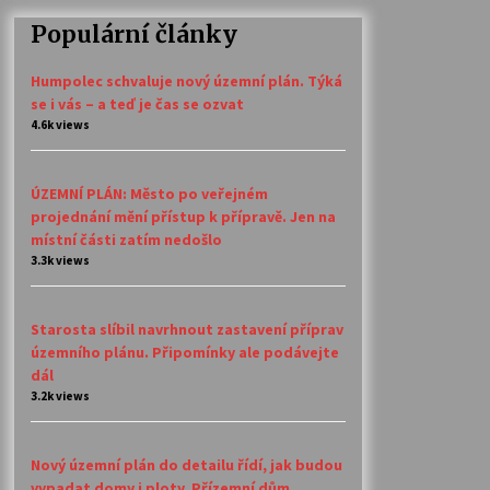
Populární články
Humpolec schvaluje nový územní plán. Týká
se i vás – a teď je čas se ozvat
4.6k views
ÚZEMNÍ PLÁN: Město po veřejném
projednání mění přístup k přípravě. Jen na
místní části zatím nedošlo
3.3k views
Starosta slíbil navrhnout zastavení příprav
územního plánu. Připomínky ale podávejte
dál
3.2k views
Nový územní plán do detailu řídí, jak budou
vypadat domy i ploty. Přízemní dům