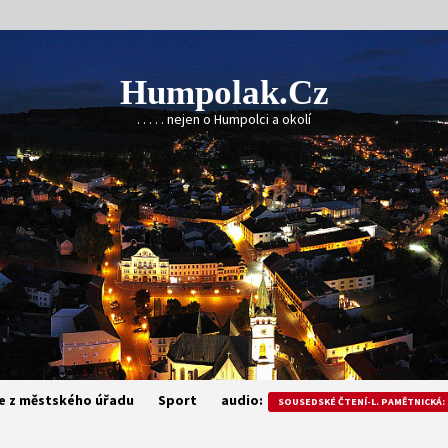
Humpolak.cz
. . . . . nejen o Humpolci a okolí
e z městského úřadu
Sport
audio:
SOUSEDSKÉ ČTENÍ-L. PAMĚTNICKÁ: 