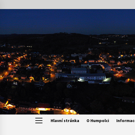
Skip
to
content
Hlavní stránka
O Humpolci
Informac