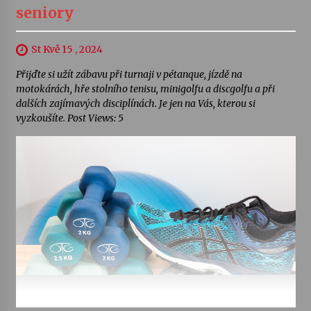
seniory
St Kvě 15 , 2024
Přijďte si užít zábavu při turnaji v pétanque, jízdě na
motokárách, hře stolního tenisu, minigolfu a discgolfu a při
dalších zajímavých disciplínách. Je jen na Vás, kterou si
vyzkoušíte. Post Views: 5