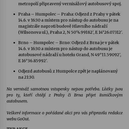
metropolí připravený vernisážový autobusový spoj.
Praha – Humpolec – Praha: Odjezd z Prahy v pátek
Za kulturou kousek za Humpolec. V Želivě ožije
odkaz Josefa Čapka
14.6. v 16:30 a místem pro nástup do autobusu je na
13. 7. 2026
magistrále naproti budově Hlavního nádraží
(Wilsonova ul.), Praha 2, N 50°4.99182′, E 14°26.07312′.
Varhanní recitál Michala Novenka v Klášteře
Brno – Humpolec – Brno: Odjezd z Brna je v pátek
Želiv
14.6. v 16:30 a místem pro nástup do autobusu je
3. 7. 2026
autobusové nádraží u hotelu Grand, N 49°11.59092′,
E 16°36.85992′.
Odjezd autobusů z Humpolce zpět je naplánovaný
na 21:30.
Na vernisáž samotnou vstupenky nejsou potřeba. Lístky jsou
pro ty, kteří chtějí z Prahy či Brna přijet 8smičkovým
autobusem.
Veškeré informace o pořádané akci pro vás připravila redakce
webu GoOut.