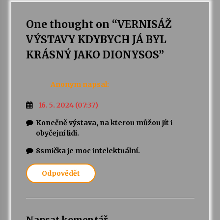
One thought on “
VERNISÁŽ
VÝSTAVY KDYBYCH JÁ BYL
KRÁSNÝ JAKO DIONYSOS
”
Anonym
napsal:
16. 5. 2024 (07:37)
Konečně výstava, na kterou můžou jít i
obyčejní lidi.
8smička je moc intelektuální.
Odpovědět
Napsat komentář