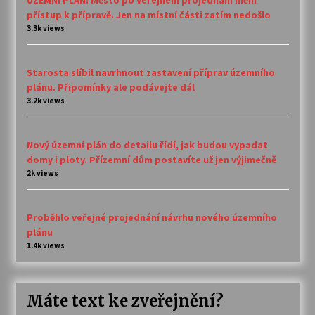
přístup k přípravě. Jen na místní části zatím nedošlo
3.3k views
Starosta slíbil navrhnout zastavení příprav územního
plánu. Připomínky ale podávejte dál
3.2k views
Nový územní plán do detailu řídí, jak budou vypadat
domy i ploty. Přízemní dům postavíte už jen výjimečně
2k views
Proběhlo veřejné projednání návrhu nového územního
plánu
1.4k views
Máte text ke zveřejnění?