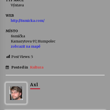
TYP AKCE
Výstava
WEB
http://8smicka.com/
MÍSTO
8smička
Kamarytova 97, Humpolec
zobrazit na mapě
Post Views:
5
Posted in
Kultura
Axl