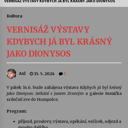
VERNISÁŽ VÝSTAVY KDYBYCH JÁ BYL KRÁSNÝ JAKO DIONYSOS
Divadélka pro děti: Kašpárek v dračí jeskyni
Kultura
10. 8. 2026
VERNISÁŽ VÝSTAVY
Letní koncerty ve Stromovce: Ars Camerata a
KDYBYCH JÁ BYL KRÁSNÝ
Sukuba Ensemble
4. 8. 2026
JAKO DIONYSOS
Vernisáž výstavy Josefíny Duškové: Stávám se
kapkou
30. 7. 2026
Axl
15. 5. 2024
1
V pátek 14.6. bude zahájena výstava
Kdybych já byl krásný
Veselí muzikanti
jako Dionysos: Setkání s Janem Zrzavým
a galerie 8smička
30. 7. 2026
srdečně zve do Humpolce.
Program:
Pozvánka na integrační festival Quijotova
šedesátka: 28. 7.–1. 8. 2026
příjezd, proslovy, výstava, opékání, večírek, odjezd a
28. 7. 2026
mnoho dalšího