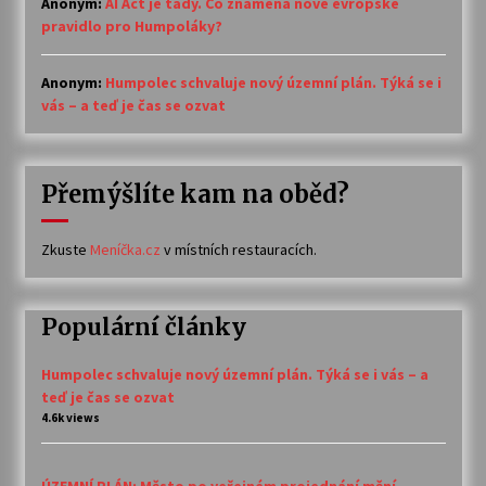
Anonym
:
AI Act je tady. Co znamená nové evropské
pravidlo pro Humpoláky?
Anonym
:
Humpolec schvaluje nový územní plán. Týká se i
vás – a teď je čas se ozvat
Přemýšlíte kam na oběd?
Zkuste
Meníčka.cz
v místních restauracích.
Populární články
Humpolec schvaluje nový územní plán. Týká se i vás – a
teď je čas se ozvat
4.6k views
ÚZEMNÍ PLÁN: Město po veřejném projednání mění