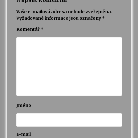
Vaše e-mailová adresa nebude zveřejněna.
Vyžadované informace jsou označeny
*
Komentář
*
Jméno
E-mail