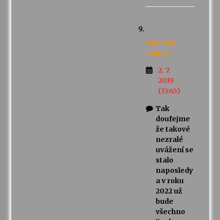
Anonym
napsal:
2. 7.
2019
(15:45)
Tak
doufejme
že takové
nezralé
uvážení se
stalo
naposledy
a v roku
2022 už
bude
všechno