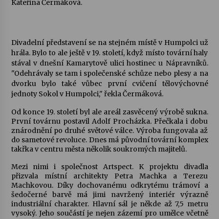
Kateřina Čermáková.
Votavžatský ploty
23. 7. 2026
Divadelní představení se na stejném místě v Humpolci už
hrála. Bylo to ale ještě v 19. století, když místo tovární haly
stával v dnešní Kamarytově ulici hostinec u Nápravníků.
Letní koncerty ve Stromovce: Rufus Miller
"Odehrávaly se tam i společenské schůze nebo plesy a na
22. 7. 2026
dvorku bylo také vůbec první cvičení tělovýchovné
jednoty Sokol v Humpolci," řekla Čermáková.
Vysočinka
Od konce 19. století byl ale areál zasvěcený výrobě sukna.
17. 7. 2026
První továrnu postavil Adolf Procházka. Přečkala i dobu
znárodnění po druhé světové válce. Výroba fungovala až
do sametové revoluce. Dnes má původní tovární komplex
takřka v centru města několik soukromých majitelů.
Ozvěny prázdnin
14. 7. 2026
Mezi nimi i společnost Artspect. K projektu divadla
přizvala místní architekty Petra Machka a Terezu
Machkovou. Díky dochovanému odkrytému trámoví a
šedočerné barvě má jimi navržený interiér výrazně
Za kulturou kousek za Humpolec. V Želivě ožije
industriální charakter. Hlavní sál je někde až 7,5 metru
odkaz Josefa Čapka
vysoký. Jeho součástí je nejen zázemí pro umělce včetně
13. 7. 2026