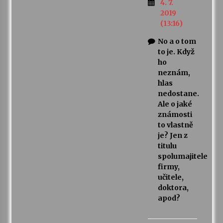
4. 7.
2019
(13:16)
No a o tom
to je. Když
ho
neznám,
hlas
nedostane.
Ale o jaké
známosti
to vlastně
je? Jen z
titulu
spolumajitele
firmy,
učitele,
doktora,
apod?