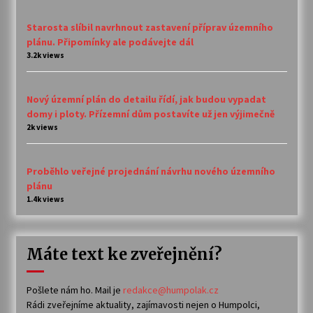
Starosta slíbil navrhnout zastavení příprav územního
plánu. Připomínky ale podávejte dál
3.2k views
Nový územní plán do detailu řídí, jak budou vypadat
domy i ploty. Přízemní dům postavíte už jen výjimečně
2k views
Proběhlo veřejné projednání návrhu nového územního
plánu
1.4k views
Máte text ke zveřejnění?
Pošlete nám ho. Mail je
redakce@humpolak.cz
Rádi zveřejníme aktuality, zajímavosti nejen o Humpolci,