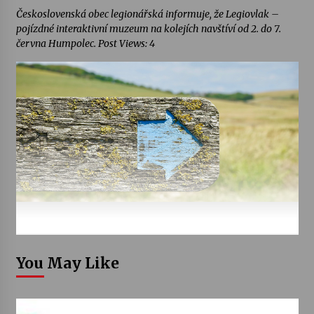
Československá obec legionářská informuje, že Legiovlak –
pojízdné interaktivní muzeum na kolejích navštíví od 2. do 7.
června Humpolec. Post Views: 4
You May Like