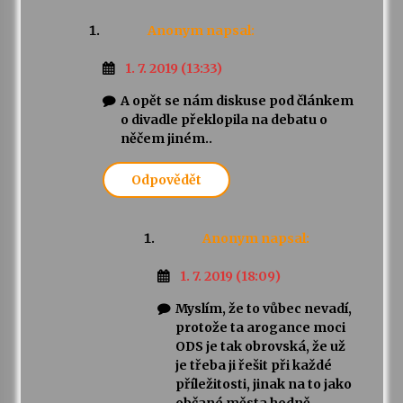
Anonym
napsal:
1. 7. 2019 (13:33)
A opět se nám diskuse pod článkem
o divadle překlopila na debatu o
něčem jiném..
Odpovědět
Anonym
napsal:
1. 7. 2019 (18:09)
Myslím, že to vůbec nevadí,
protože ta arogance moci
ODS je tak obrovská, že už
je třeba ji řešit při každé
příležitosti, jinak na to jako
občané města hodně