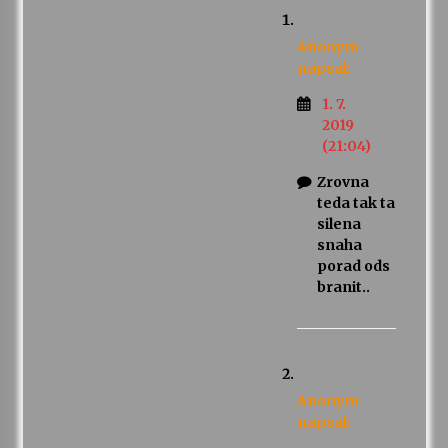
Anonym
napsal:
1. 7.
2019
(21:04)
Zrovna
teda tak ta
silena
snaha
porad ods
branit..
Anonym
napsal: