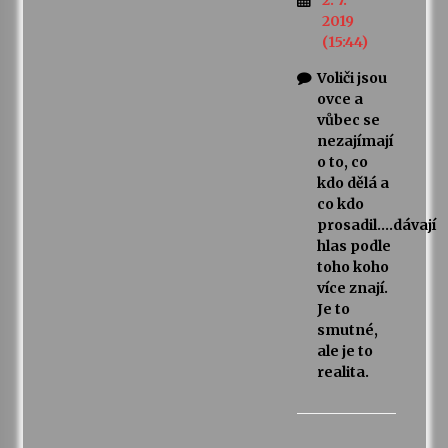
2019
(15:44)
Voliči jsou
ovce a
vůbec se
nezajímají
o to, co
kdo dělá a
co kdo
prosadil….dávají
hlas podle
toho koho
více znají.
Je to
smutné,
ale je to
realita.