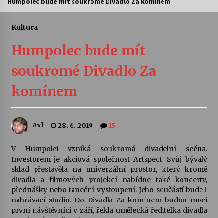
Humpolec bude mít soukromé Divadlo Za komínem
Letní koncerty ve Stromovce: Ars Camerata a
Sukuba Ensemble
Kultura
4. 8. 2026
Humpolec bude mít
Vernisáž výstavy Josefíny Duškové: Stávám se
soukromé Divadlo Za
kapkou
30. 7. 2026
komínem
Veselí muzikanti
30. 7. 2026
Axl
28. 6. 2019
15
V Humpolci vzniká soukromá divadelní scéna.
Pozvánka na integrační festival Quijotova
šedesátka: 28. 7.–1. 8. 2026
Investorem je akciová společnost Artspect. Svůj bývalý
28. 7. 2026
sklad přestavěla na univerzální prostor, který kromě
divadla a filmových projekcí nabídne také koncerty,
přednášky nebo taneční vystoupení. Jeho součástí bude i
Letní koncerty ve Stromovce: Kolchoz a
nahrávací studio. Do Divadla Za komínem budou moci
Jenakaši
první návštěvníci v září, řekla umělecká ředitelka divadla
28. 7. 2026