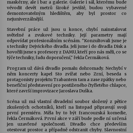
maskérny, ale i bar a galerie. Galerie i sál, kterému bude
vévodit devět metrů široké jeviště, budou vybavené
demontovatelným hledištěm, aby byl prostor co
Varhanní recitál Michala Novenka v Klášteře
nejuniverzálnější.
Želiv
3. 7. 2026
Stavební práce už jsou u konce, chybí nainstalovat
světelné a zvukové techniky. Její parametry mají
odpovídat profesionálním scénám. "Konzultovali jsme je
Petr Adamec – Malovaný svět
s techniky Dejvického divadla. Jeli jsme i do divadla Disk a
30. 6. 2026
hovořili jsme s profesory z DAMU, kteří pro nás měli, co se
týče techniky, řadu doporučení," řekla Čermáková.
Program už dává divadlo pomalu dohromady. Nechybí v
něm koncerty kapel Sto zvířat nebo Zrní, beseda s
protagonisty projektu Trabantem tam a zase zpátky nebo
benefiční představení pro postiženého čtyřletého chlapce,
které završí improvizace Jaroslava Duška.
Scéna už má vlastní divadelní soubor složený z pětice
zkušených ochotníků, kteří na listopad připravují svoji
první premiéru. Měla by to být francouzská komedie,
řekla Čermáková. První akce v září bude podle ní určená
jen uzavřené společnosti. Divadlo chce především
otestovat prostor a případně odstranit chyby. Slavnostní