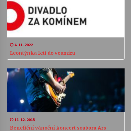
4. 11. 2022
Leontýnka letí do vesmíru
16. 12. 2015
Benefiční vánoční koncert souboru Ars