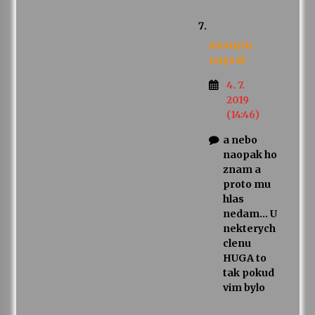
Anonym
napsal:
4. 7.
2019
(14:46)
a nebo
naopak ho
znam a
proto mu
hlas
nedam… U
nekterych
clenu
HUGA to
tak pokud
vim bylo