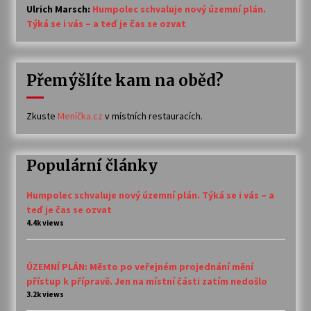
Ulrich Marsch
:
Humpolec schvaluje nový územní plán.
Týká se i vás – a teď je čas se ozvat
Přemýšlíte kam na oběd?
Zkuste
Meníčka.cz
v místních restauracích.
Populární články
Humpolec schvaluje nový územní plán. Týká se i vás – a
teď je čas se ozvat
4.4k views
ÚZEMNÍ PLÁN: Město po veřejném projednání mění
přístup k přípravě. Jen na místní části zatím nedošlo
3.2k views