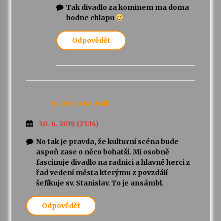
Tak divadlo za kominem ma doma
hodne chlapu
Odpovědět
Anonym
napsal:
30. 6. 2019 (23:14)
No tak je pravda, že kulturní scéna bude
aspoň zase o něco bohatší. Mi osobně
fascinuje divadlo na radnici a hlavně herci z
řad vedení města kterýmu z povzdálí
šefíkuje sv. Stanislav. To je ansámbl.
Odpovědět