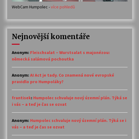
WebCam Humpolec -
více pohledů
Nejnovější komentáře
Anonym
:
Fleischsalat – Wurstsalat s majonézou:
německá salámová pochoutka
Anonym
:
AI Act je tady. Co znamená nové evropské
pravidlo pro Humpoláky?
frantisek
:
Humpolec schvaluje nový územní plán. Týká se
i vás – a teď je čas se ozvat
Anonym
:
Humpolec schvaluje nový územní plán. Týká se i
vás – a teď je čas se ozvat