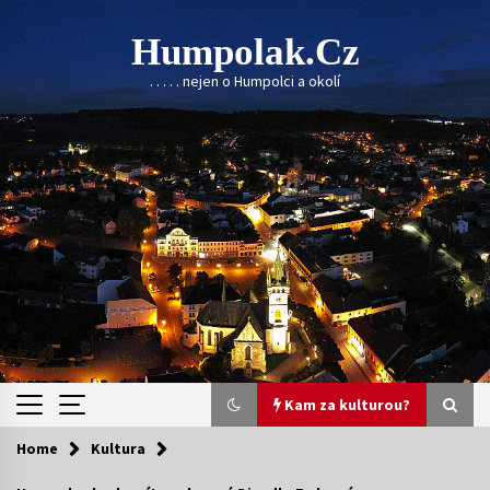
Skip
to
Humpolak.cz
content
. . . . . nejen o Humpolci a okolí
Kam za kulturou?
Home
Kultura
Kam za kulturou?