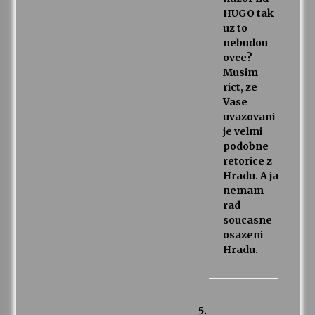
HUGO tak
uz to
nebudou
ovce?
Musim
rict, ze
Vase
uvazovani
je velmi
podobne
retorice z
Hradu. A ja
nemam
rad
soucasne
osazeni
Hradu.