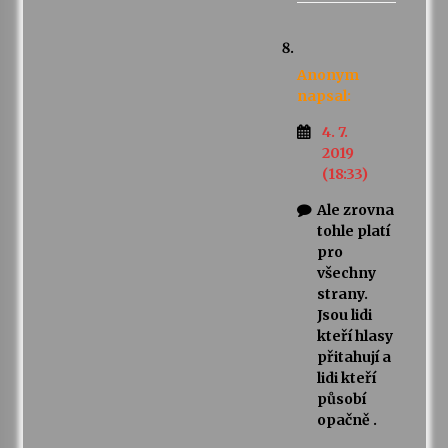
Anonym
napsal:
4. 7.
2019
(18:33)
Ale zrovna
tohle platí
pro
všechny
strany.
Jsou lidi
kteří hlasy
přitahují a
lidi kteří
působí
opačně .