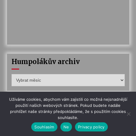
Humpolákův archiv
Humpolákův
archiv
Užíváme cookies, abychom vám zajistili co možná nejsnadnější
použití našich webových stránek. Pokud budete nadále
Uživatelský box
prohlížet naše stránky předpokládáme, že s použitím cookies
souhlasíte.
Přihlásit se
Souhlasím
Ne
Privacy policy