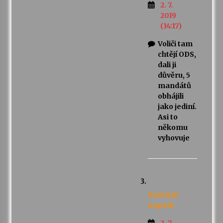
2. 7.
2019
(14:17)
Voliči tam
chtějí ODS,
dali ji
důvěru, 5
mandátů
obhájili
jako jediní.
Asi to
někomu
vyhovuje
Anonym
napsal:
2. 7.