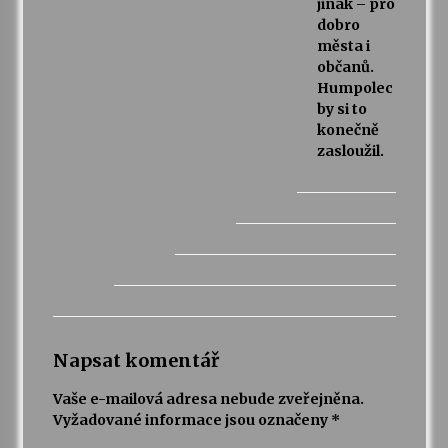
jinak – pro
dobro
města i
občanů.
Humpolec
by si to
konečně
zasloužil.
Napsat komentář
Vaše e-mailová adresa nebude zveřejněna.
Vyžadované informace jsou označeny
*