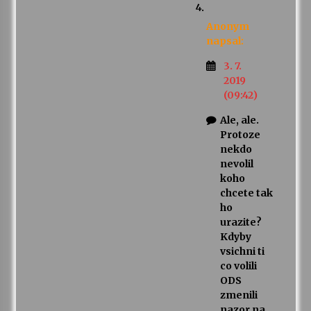
Anonym
napsal:
3. 7.
2019
(09:42)
Ale, ale.
Protoze
nekdo
nevolil
koho
chcete tak
ho
urazite?
Kdyby
vsichni ti
co volili
ODS
zmenili
nazor na