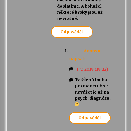
doplatíme. A bohužel
některé kroky jsou už
nevratné.
Odpovědět
Anonym
napsal:
1. 7. 2019 (19:22)
Ta šílená touha
permanetně se
navážet je už na
psych. diagnózu.
Odpovědět