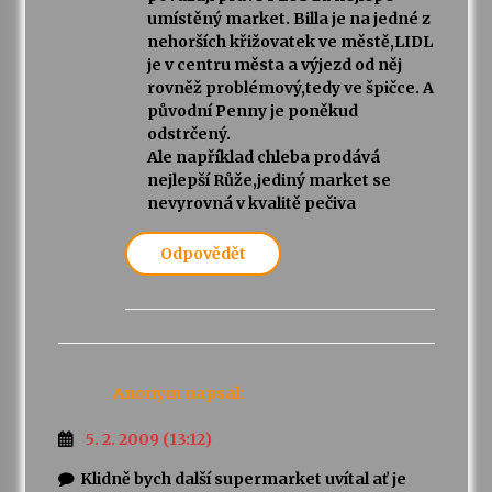
umístěný market. Billa je na jedné z
nehorších křižovatek ve městě,LIDL
je v centru města a výjezd od něj
rovněž problémový,tedy ve špičce. A
původní Penny je poněkud
odstrčený.
Ale například chleba prodává
nejlepší Růže,jediný market se
nevyrovná v kvalitě pečiva
Odpovědět
Anonym
napsal:
5. 2. 2009 (13:12)
Klidně bych další supermarket uvítal ať je