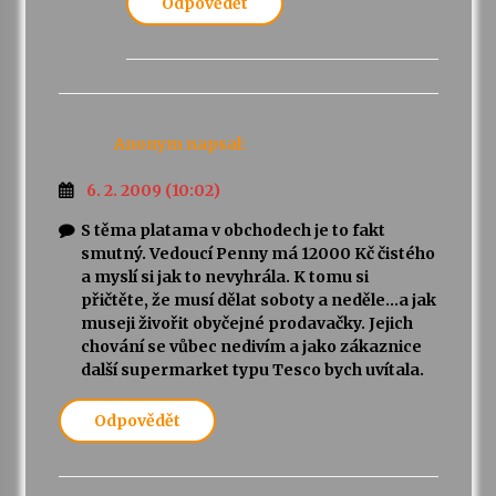
Odpovědět
Anonym
napsal:
6. 2. 2009 (10:02)
S těma platama v obchodech je to fakt
smutný. Vedoucí Penny má 12000 Kč čistého
a myslí si jak to nevyhrála. K tomu si
přičtěte, že musí dělat soboty a neděle…a jak
museji živořit obyčejné prodavačky. Jejich
chování se vůbec nedivím a jako zákaznice
další supermarket typu Tesco bych uvítala.
Odpovědět