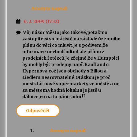
Anonym
napsal:
6. 2. 2009 (17:32)
Můj názor.Město jako takové,potažmo
zastupitelstvo má jistě na základě územního
plánu do věci co mluvit.Je s podivem,že
informace nechodí odtud,ale přímo z
prodejních řetězců.Je zřejmé,že v Humpolci
by mohly být prodejny např.Kaufland či
Hypernova,což jsou obchody s Billou a
Liedlem nesrovnatelné.Otázkou je proč
musí stát nové supermarkety ve městě a ne
za městem.Vhodná lokalita je jistě u
dálnice,co na to páni radní !?
Odpovědět
Anonym
napsal: