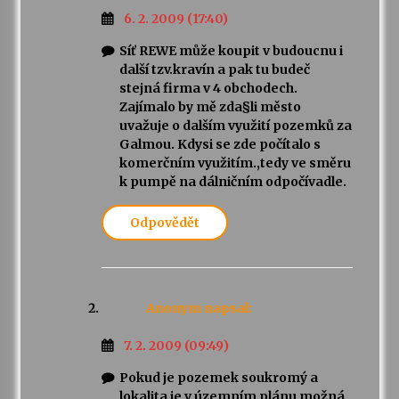
6. 2. 2009 (17:40)
Síť REWE může koupit v budoucnu i
další tzv.kravín a pak tu budeč
stejná firma v 4 obchodech.
Zajímalo by mě zda§li město
uvažuje o dalším využití pozemků za
Galmou. Kdysi se zde počítalo s
komerčním využitím.,tedy ve směru
k pumpě na dálničním odpočívadle.
Odpovědět
Anonym
napsal:
7. 2. 2009 (09:49)
Pokud je pozemek soukromý a
lokalita je v územním plánu možná