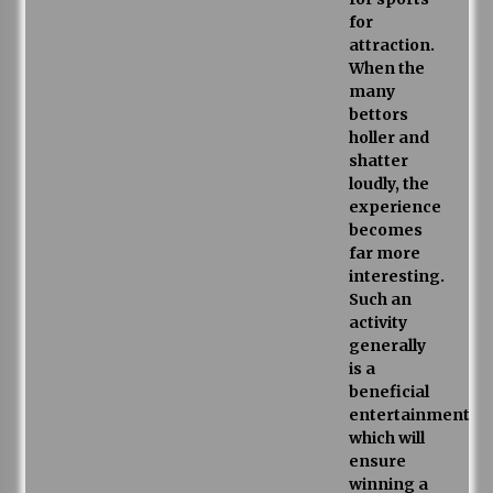
for
attraction.
When the
many
bettors
holler and
shatter
loudly, the
experience
becomes
far more
interesting.
Such an
activity
generally
is a
beneficial
entertainment
which will
ensure
winning a