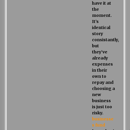
have it at
the
moment.
It’s
identical
story
consistantly,
but
they’ve
already
expenses
in their
own to
repay and
choosing a
new
business
is just too
risky.
businesse
s fund