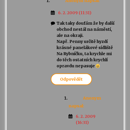
Anonym
napsal:
6. 2. 2009 (11:31)
Tak taky doufám že by další
obchod nestál na náměstí,
ale na okraji.
Např. Penny určitě hyzdí
krásné panelákové sídliště
Na Rybníčku, ta krychle mi
do těch ostatních krychlí
opravdu nepasuje
Odpovědět
Anonym
napsal:
6. 2. 2009
(16:31)