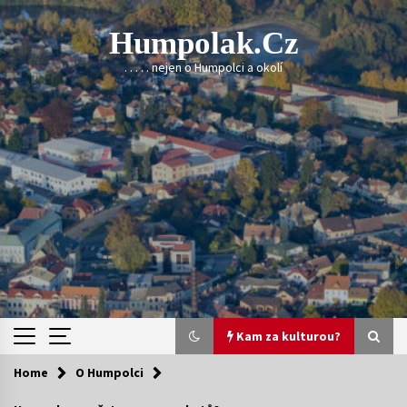
Skip
to
Humpolak.cz
content
. . . . . nejen o Humpolci a okolí
Kam za kulturou?
Home
O Humpolci
Kam za kulturou?