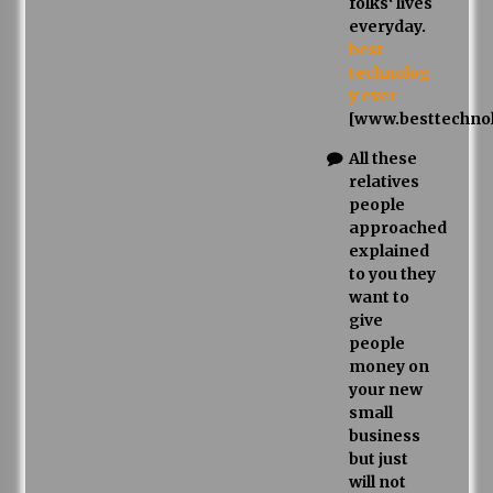
folks‘ lives
everyday.
best
technolog
y ever
[www.besttechno
All these
relatives
people
approached
explained
to you they
want to
give
people
money on
your new
small
business
but just
will not