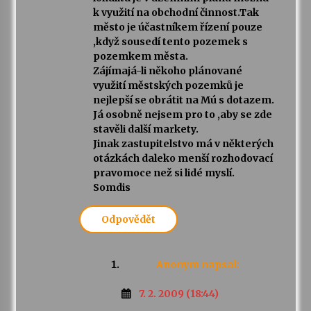
k využití na obchodní činnost.Tak
město je účastníkem řízení pouze
,když sousedí tento pozemek s
pozemkem města.
Zájímajá-li někoho plánované
využití městských pozemků je
nejlepší se obrátit na Mú s dotazem.
Já osobně nejsem pro to ,aby se zde
stavěli další markety.
Jinak zastupitelstvo má v některých
otázkách daleko menší rozhodovací
pravomoce než si lidé myslí.
Somdis
Odpovědět
Anonym
napsal:
7. 2. 2009 (18:44)