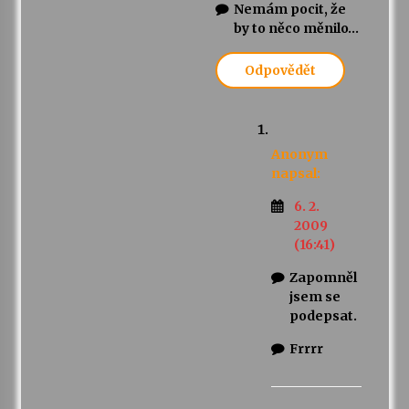
Nemám pocit, že
by to něco měnilo…
Odpovědět
Anonym
napsal:
6. 2.
2009
(16:41)
Zapomněl
jsem se
podepsat.
Frrrr