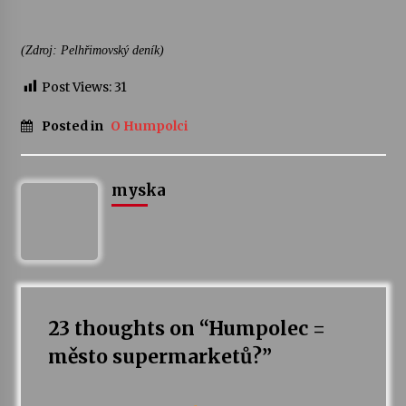
Za kulturou kousek za Humpolec. V Želivě ožije
(Zdroj: Pelhřimovský deník)
odkaz Josefa Čapka
13. 7. 2026
Post Views:
31
Posted in
O Humpolci
Varhanní recitál Michala Novenka v Klášteře
Želiv
3. 7. 2026
myska
23 thoughts on “
Humpolec =
město supermarketů?
”