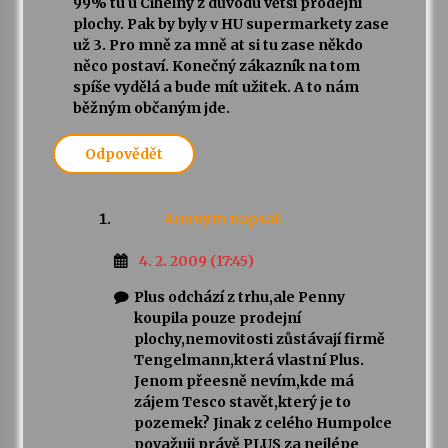
99% tu u Cihelny z důvodu větší prodejní
plochy. Pak by byly v HU supermarkety zase
už 3. Pro mně za mně at si tu zase někdo
něco postaví. Konečný zákazník na tom
spíše vydělá a bude mít užitek. A to nám
běžným občaným jde.
Odpovědět
Anonym
napsal:
4. 2. 2009 (17:45)
Plus odchází z trhu,ale Penny
koupila pouze prodejní
plochy,nemovitosti zůstávají firmě
Tengelmann,která vlastní Plus.
Jenom přeesně nevím,kde má
zájem Tesco stavět,který je to
pozemek? Jinak z celého Humpolce
považuji právě PLUS za nejlépe