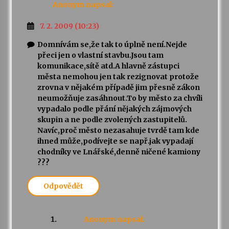
Anonym
napsal:
7. 2. 2009 (10:23)
Domnívám se,že tak to úplně není.Nejde
přeci jen o vlastní stavbu.Jsou tam
komunikace,sítě atd.A hlavně zástupci
města nemohou jen tak rezignovat protože
zrovna v nějakém případě jim přesně zákon
neumožňuje zasáhnout.To by město za chvíli
vypadalo podle přání nějakých zájmových
skupin a ne podle zvolených zastupitelů.
Navíc,proč město nezasahuje tvrdě tam kde
ihned může,podívejte se např.jak vypadají
chodníky ve Lnářské,denně ničené kamiony
???
Odpovědět
Anonym
napsal: