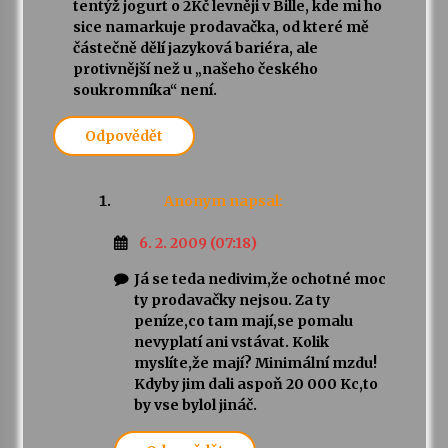
tentýž jogurt o 2Kč levněji v Bille, kde mi ho
sice namarkuje prodavačka, od které mě
částečně dělí jazyková bariéra, ale
protivnější než u „našeho českého
soukromníka“ není.
Odpovědět
Anonym
napsal:
6. 2. 2009 (07:18)
Já se teda nedivim,že ochotné moc
ty prodavačky nejsou. Za ty
peníze,co tam mají,se pomalu
nevyplatí ani vstávat. Kolik
myslíte,že mají? Minimální mzdu!
Kdyby jim dali aspoň 20 000 Kc,to
by vse bylol jináč.