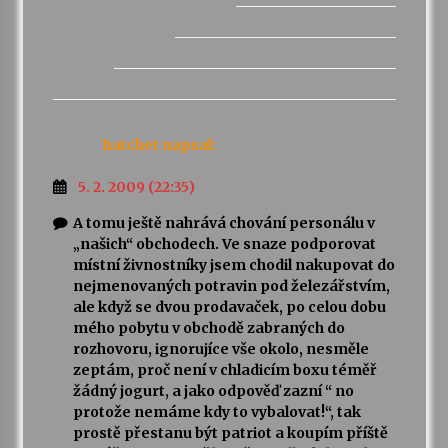
hatchet
napsal:
5. 2. 2009 (22:35)
A tomu ještě nahrává chování personálu v
„našich“ obchodech. Ve snaze podporovat
místní živnostníky jsem chodil nakupovat do
nejmenovaných potravin pod železářstvím,
ale když se dvou prodavaček, po celou dobu
mého pobytu v obchodě zabraných do
rozhovoru, ignorujíce vše okolo, nesměle
zeptám, proč není v chladicím boxu téměř
žádný jogurt, a jako odpověď zazní “ no
protože nemáme kdy to vybalovat!“, tak
prostě přestanu být patriot a koupím příště