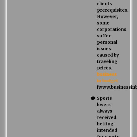
clients
prerequisites.
However,
some
corporations
suffer
personal
issues
caused by
traveling
prices.
business
in budget
[www.businessin
Sports
lovers
always
received
betting
intended
for sports