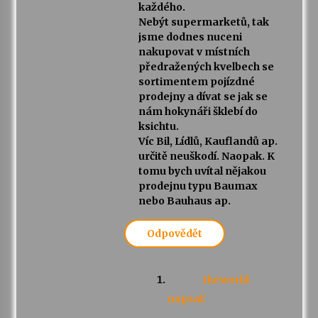
každého.
Nebýt supermarketů, tak
jsme dodnes nuceni
nakupovat v místních
předražených kvelbech se
sortimentem pojízdné
prodejny a dívat se jak se
nám hokynáři šklebí do
ksichtu.
Víc Bil, Lídlů, Kauflandů ap.
určitě neuškodí. Naopak. K
tomu bych uvítal nějakou
prodejnu typu Baumax
nebo Bauhaus ap.
Odpovědět
theworld
napsal: