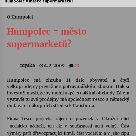
Humpolec = město supermarketů?
Divadélka pro děti: Kašpárek v dračí jeskyni
O Humpolci
10. 8. 2026
Humpolec = město
Letní koncerty ve Stromovce: Ars Camerata a
supermarketů?
Sukuba Ensemble
4. 8. 2026
myska
4. 2. 2009
23
Vernisáž výstavy Josefíny Duškové: Stávám se
kapkou
30. 7. 2026
Humpolec má zhruba 11 tisíc obyvatel a čtyři
velkoprodejny převážně s potravinářským zbožím. I tak si
investoři myslí, že by mohli uspět s dalšími obchody. Zájem
Veselí muzikanti
vystavět tu své prodejny má společnost Tesco a německý
30. 7. 2026
dodavatel nákupních středisek Ratisbona.
Firma Tesco projevila zájem o pozemek v Okružní ulici
Pozvánka na integrační festival Quijotova
nedaleko nádraží, ten ale v současnosti není volný. Část
šedesátka: 28. 7.–1. 8. 2026
28. 7. 2026
výměry patří dřevozpracující firmě, část vodařům a v jeho cípu