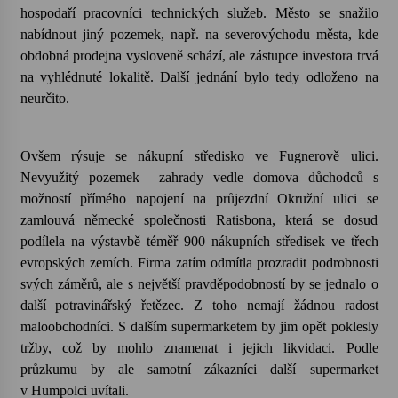
hospodaří pracovníci technických služeb. Město se snažilo
nabídnout jiný pozemek, např. na severovýchodu města, kde
Letní koncerty ve Stromovce: Kolchoz a
Jenakaši
obdobná prodejna vysloveně schází, ale zástupce investora trvá
28. 7. 2026
na vyhlédnuté lokalitě. Další jednání bylo tedy odloženo na
neurčito.
Votavžatský ploty
23. 7. 2026
Ovšem rýsuje se nákupní středisko ve Fugnerově ulici.
Nevyužitý pozemek
zahrady vedle domova důchodců s
možností přímého napojení na průjezdní Okružní ulici se
Letní koncerty ve Stromovce: Rufus Miller
22. 7. 2026
zamlouvá německé společnosti Ratisbona, která se dosud
podílela na výstavbě téměř 900 nákupních středisek ve třech
evropských zemích. Firma zatím odmítla prozradit podrobnosti
Vysočinka
svých záměrů, ale s největší pravděpodobností by se jednalo o
17. 7. 2026
další potravinářský řetězec. Z toho nemají žádnou radost
maloobchodníci. S dalším supermarketem by jim opět poklesly
tržby, což by mohlo znamenat i jejich likvidaci. Podle
Ozvěny prázdnin
průzkumu by ale samotní zákazníci další supermarket
14. 7. 2026
v Humpolci uvítali.