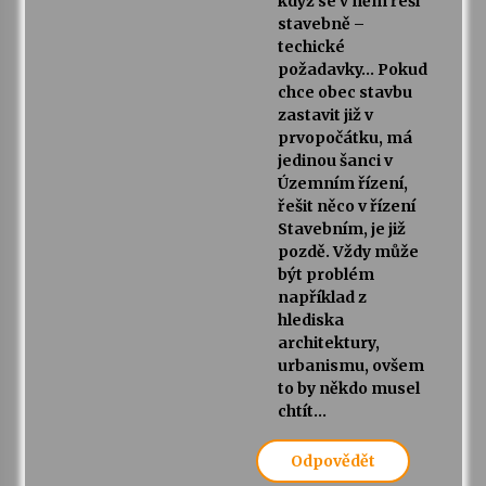
když se v něm řeší
stavebně –
techické
požadavky… Pokud
chce obec stavbu
zastavit již v
prvopočátku, má
jedinou šanci v
Územním řízení,
řešit něco v řízení
Stavebním, je již
pozdě. Vždy může
být problém
například z
hlediska
architektury,
urbanismu, ovšem
to by někdo musel
chtít…
Odpovědět