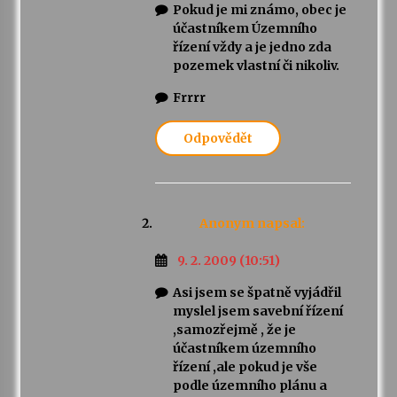
Pokud je mi známo, obec je
účastníkem Územního
řízení vždy a je jedno zda
pozemek vlastní či nikoliv.
Frrrr
Odpovědět
Anonym
napsal:
9. 2. 2009 (10:51)
Asi jsem se špatně vyjádřil
myslel jsem savební řízení
,samozřejmě , že je
účastníkem územního
řízení ,ale pokud je vše
podle územního plánu a