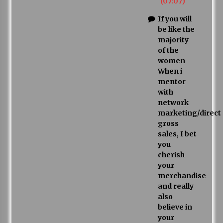
(07:07)
If you will
be like the
majority
of the
women
When i
mentor
with
network
marketing/direct
gross
sales, I bet
you
cherish
your
merchandise
and really
also
believe in
your