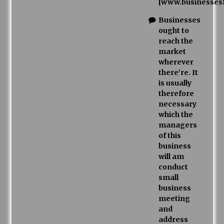
[www.businesses
Businesses
ought to
reach the
market
wherever
there’re. It
is usually
therefore
necessary
which the
managers
of this
business
will am
conduct
small
business
meeting
and
address