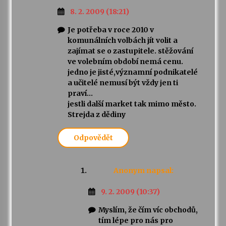
8. 2. 2009 (18:21)
Je potřeba v roce 2010 v
komunálních volbách jít volit a
zajímat se o zastupitele. stěžování
ve volebním období nemá cenu.
jedno je jisté,významní podnikatelé
a učitelé nemusí být vždy jen ti
praví…
jestli další market tak mimo město.
Strejda z dědiny
Odpovědět
Anonym
napsal:
9. 2. 2009 (10:37)
Myslím, že čím víc obchodů,
tím lépe pro nás pro