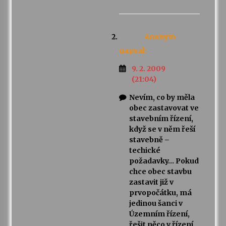
Anonym
napsal:
9. 2. 2009
(21:04)
Nevím, co by měla
obec zastavovat ve
stavebním řízení,
když se v něm řeší
stavebně –
techické
požadavky… Pokud
chce obec stavbu
zastavit již v
prvopočátku, má
jedinou šanci v
Územním řízení,
řešit něco v řízení