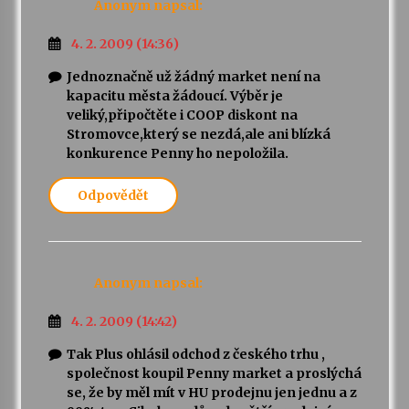
Anonym
napsal:
4. 2. 2009 (14:36)
Jednoznačně už žádný market není na
kapacitu města žádoucí. Výběr je
veliký,připočtěte i COOP diskont na
Stromovce,který se nezdá,ale ani blízká
konkurence Penny ho nepoložila.
Odpovědět
Anonym
napsal:
4. 2. 2009 (14:42)
Tak Plus ohlásil odchod z českého trhu ,
společnost koupil Penny market a proslýchá
se, že by měl mít v HU prodejnu jen jednu a z