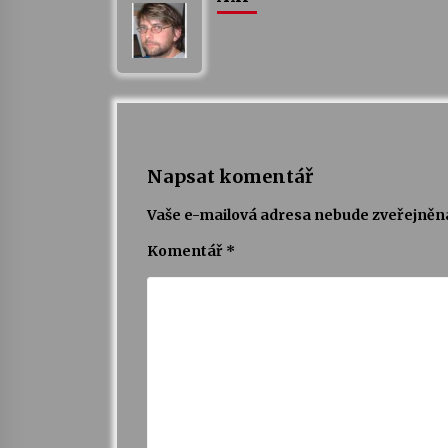
Napsat komentář
Vaše e-mailová adresa nebude zveřejněn
Komentář
*