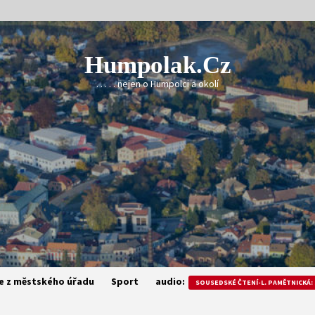
Humpolak.cz
. . . . . nejen o Humpolci a okolí
e z městského úřadu
Sport
audio:
SOUSEDSKÉ ČTENÍ-L. PAMĚTNICKÁ: 