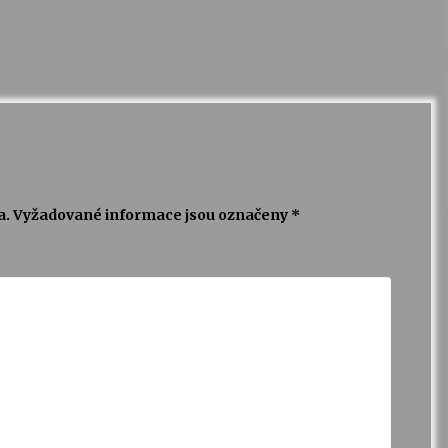
a.
Vyžadované informace jsou označeny
*