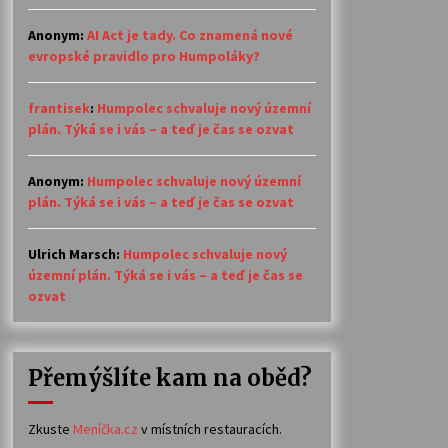
Anonym
:
AI Act je tady. Co znamená nové
evropské pravidlo pro Humpoláky?
frantisek
:
Humpolec schvaluje nový územní
plán. Týká se i vás – a teď je čas se ozvat
Anonym
:
Humpolec schvaluje nový územní
plán. Týká se i vás – a teď je čas se ozvat
Ulrich Marsch
:
Humpolec schvaluje nový
územní plán. Týká se i vás – a teď je čas se
ozvat
Přemýšlíte kam na oběd?
Zkuste
Meníčka.cz
v místních restauracích.