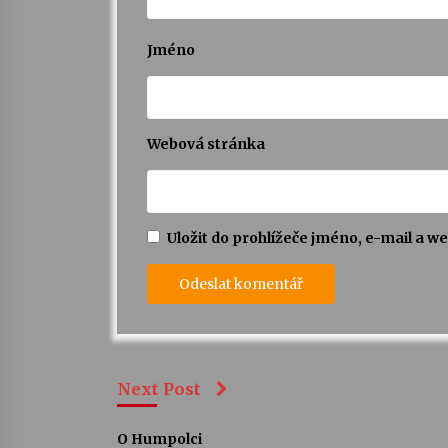
Jméno
Webová stránka
Uložit do prohlížeče jméno, e-mail a 
Next Post
O Humpolci