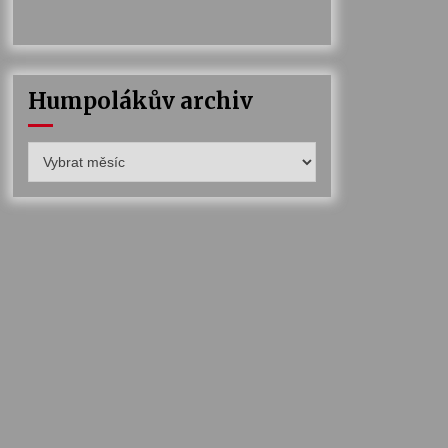
Humpolákův archiv
Humpolákův
archiv