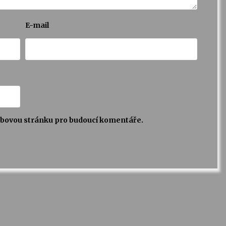
E-mail
webovou stránku pro budoucí komentáře.