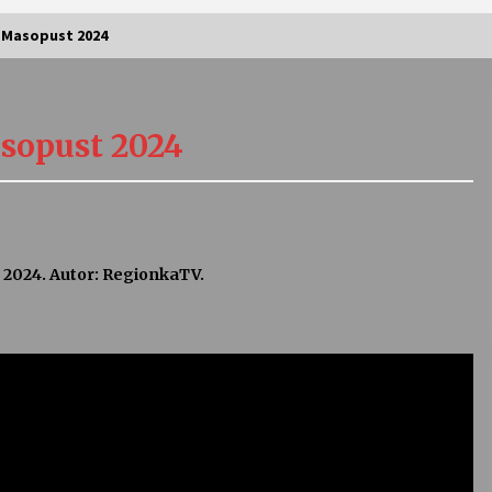
 Masopust 2024
Vernisáž výstavy Josefíny Duškové:
Stávám se kapkou
sopust 2024
30. 7. 2026
Letní koncerty ve Stromovce:
Kolchoz a Jenakaši
28. 7. 2026
 2024. Autor: RegionkaTV.
s
Vysočinka
17. 7. 2026
V
Varhanní recitál Michala Novenka v
Klášteře Želiv
3. 7. 2026