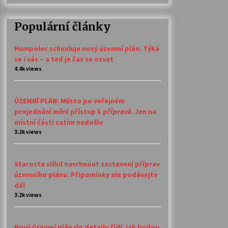
Populární články
Humpolec schvaluje nový územní plán. Týká
se i vás – a teď je čas se ozvat
4.4k views
ÚZEMNÍ PLÁN: Město po veřejném
projednání mění přístup k přípravě. Jen na
místní části zatím nedošlo
3.2k views
Starosta slíbil navrhnout zastavení příprav
územního plánu. Připomínky ale podávejte
dál
3.2k views
Nový územní plán do detailu řídí, jak budou