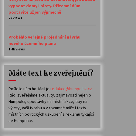
vypadat domy i ploty. Přízemní dům
postavíte už jen výjimečně
2k views
Proběhlo veřejné projednání návrhu
nového územního plánu
1.4k views
Máte text ke zveřejnění?
Pošlete nám ho. Mail je
redakce@humpolak.cz
Rádi zveřejníme aktuality, zajímavosti nejen o
Humpolci, upoutávky na místní akce, tipy na
výlety, Vaši tvorbu a v rozumné míře i texty
místních politických uskupení a reklamu týkající
se Humpolce.