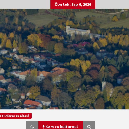
Čtvrtek, Srp 6, 2026
STRAŠIDLA ZE ZÁLESÍ
Kam za kulturou?