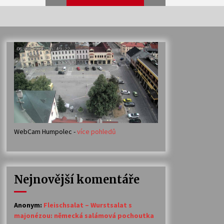
Veselí muzikanti
30. 7. 2026
Votavžatský ploty
23. 7. 2026
WebCam Humpolec -
více pohledů
Ozvěny prázdnin
14. 7. 2026
Nejnovější komentáře
Petr Adamec – Malovaný svět
30. 6. 2026
Anonym
:
Fleischsalat – Wurstsalat s
majonézou: německá salámová pochoutka