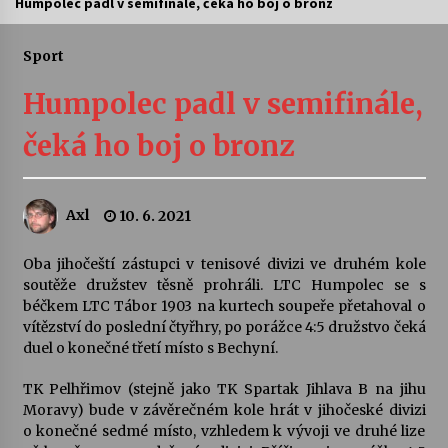
Humpolec padl v semifinále, čeká ho boj o bronz
Letní koncerty ve Stromovce: Ars Camerata a
Sukuba Ensemble
Sport
4. 8. 2026
Humpolec padl v semifinále,
Vernisáž výstavy Josefíny Duškové: Stávám se
čeká ho boj o bronz
kapkou
30. 7. 2026
Axl
10. 6. 2021
Veselí muzikanti
30. 7. 2026
Oba jihočeští zástupci v tenisové divizi ve druhém kole
soutěže družstev těsně prohráli. LTC Humpolec se s
béčkem LTC Tábor 1903 na kurtech soupeře přetahoval o
Pozvánka na integrační festival Quijotova
šedesátka: 28. 7.–1. 8. 2026
vítězství do poslední čtyřhry, po porážce 4:5 družstvo čeká
28. 7. 2026
duel o konečné třetí místo s Bechyní.
TK Pelhřimov (stejně jako TK Spartak Jihlava B na jihu
Letní koncerty ve Stromovce: Kolchoz a
Moravy) bude v závěrečném kole hrát v jihočeské divizi
Jenakaši
o konečné sedmé místo, vzhledem k vývoji ve druhé lize
28. 7. 2026