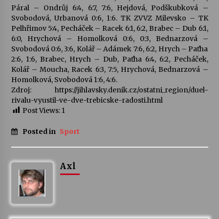
Páral – Ondrůj 6:4, 6:7, 7:6, Hejdová, Podškubková –
Svobodová, Urbanová 0:6, 1:6. TK ZVVZ Milevsko – TK
Varhanní recitál Michala Novenka v Klášteře
Pelhřimov 5:4, Pecháček – Racek 6:1, 6:2, Brabec – Dub 6:1,
Želiv
6:0, Hrychová – Homolková 0:6, 0:3, Bednarzová –
3. 7. 2026
Svobodová 0:6, 3:6, Kolář – Adámek 7:6, 6:2, Hrych – Paťha
2:6, 1:6, Brabec, Hrych – Dub, Paťha 6:4, 6:2, Pecháček,
Petr Adamec – Malovaný svět
Kolář – Moucha, Racek 6:3, 7:5, Hrychová, Bednarzová –
30. 6. 2026
Homolková, Svobodová 1:6, 4:6.
Zdroj: https://jihlavsky.denik.cz/ostatni_region/duel-
rivalu-vyustil-ve-dve-trebicske-radosti.html
Post Views:
1
Posted in
Sport
Axl