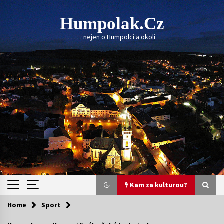
Skip
to
Humpolak.cz
content
. . . . . nejen o Humpolci a okolí
Kam za kulturou?
Home
Sport
Kam za kulturou?