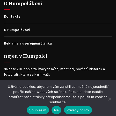
O Humpolákovi
Kontakty
O Humpolákovi
Reklama a uveřejnění článku
nejen v Humpolci
Najdete ZDE popis zajímavých míst, informací, pověstí, historek a
fotografíí, které se k nim váží.
Užíváme cookies, abychom vám zajistili co možná nejsnadnější
Facebook
použití našich webových stránek. Pokud budete nadále
prohlížet naše stránky předpokládáme, že s použitím cookies
souhlasíte.
Souhlasím
Ne
Privacy policy
WP2Social Auto Publish
Powered By :
XYZScripts.com