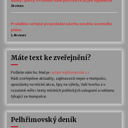
domy i ploty. Přízemní dům postavíte už jen výjimečně
2k views
Proběhlo veřejné projednání návrhu nového územního
plánu
1.4k views
Máte text ke zveřejnění?
Pošlete nám ho. Mail je
redakce@humpolak.cz
Rádi zveřejníme aktuality, zajímavosti nejen o Humpolci,
upoutávky na místní akce, tipy na výlety, Vaši tvorbu a v
rozumné míře i texty místních politických uskupení a reklamu
týkající se Humpolce.
Pelhřimovský deník