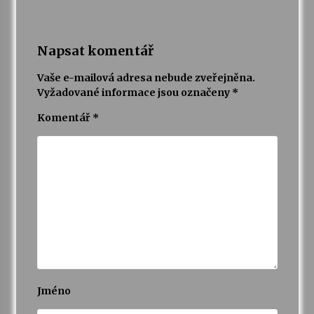
Napsat komentář
Vaše e-mailová adresa nebude zveřejněna.
Vyžadované informace jsou označeny
*
Komentář
*
Jméno