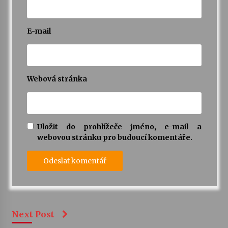
E-mail
Webová stránka
Uložit do prohlížeče jméno, e-mail a
webovou stránku pro budoucí komentáře.
Next Post