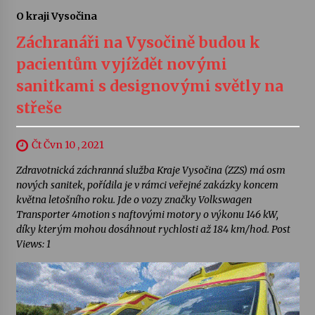
O kraji Vysočina
Záchranáři na Vysočině budou k
pacientům vyjíždět novými
sanitkami s designovými světly na
střeše
Čt Čvn 10 , 2021
Zdravotnická záchranná služba Kraje Vysočina (ZZS) má osm
nových sanitek, pořídila je v rámci veřejné zakázky koncem
května letošního roku. Jde o vozy značky Volkswagen
Transporter 4motion s naftovými motory o výkonu 146 kW,
díky kterým mohou dosáhnout rychlosti až 184 km/hod. Post
Views: 1