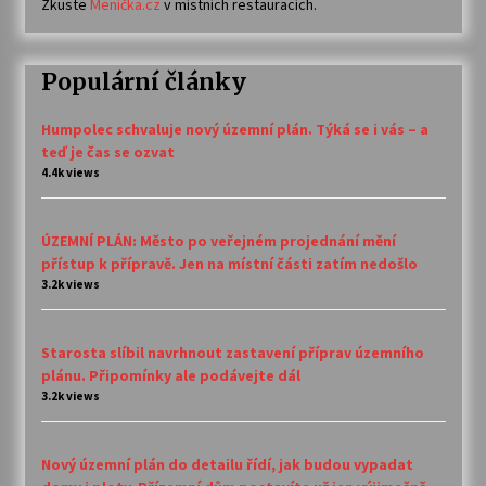
Zkuste
Meníčka.cz
v místních restauracích.
Populární články
Humpolec schvaluje nový územní plán. Týká se i vás – a
teď je čas se ozvat
4.4k views
ÚZEMNÍ PLÁN: Město po veřejném projednání mění
přístup k přípravě. Jen na místní části zatím nedošlo
3.2k views
Starosta slíbil navrhnout zastavení příprav územního
plánu. Připomínky ale podávejte dál
3.2k views
Nový územní plán do detailu řídí, jak budou vypadat