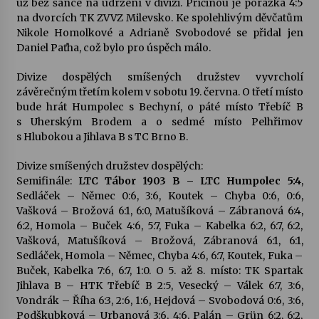
už bez šance na udržení v divizi. Příčinou je porážka 4:5
na dvorcích TK ZVVZ Milevsko. Ke spolehlivým děvčatům
Votavžatský ploty
Nikole Homolkové a Adrianě Svobodové se přidal jen
23. 7. 2026
Daniel Paťha, což bylo pro úspěch málo.
Divize dospělých smíšených družstev vyvrcholí
závěrečným třetím kolem v sobotu 19. června. O třetí místo
Letní koncerty ve Stromovce: Rufus Miller
bude hrát Humpolec s Bechyní, o páté místo Třebíč B
22. 7. 2026
s Uherským Brodem a o sedmé místo Pelhřimov
s Hlubokou a Jihlava B s TC Brno B.
Vysočinka
Divize smíšených družstev dospělých:
17. 7. 2026
Semifinále:
LTC Tábor 1903 B – LTC Humpolec 5:4
,
Sedláček – Němec 0:6, 3:6, Koutek – Chyba 0:6, 0:6,
Vašková – Brožová 6:1, 6:0, Matušíková – Zábranová 6:4,
Ozvěny prázdnin
6:2, Homola – Buček 4:6, 5:7, Fuka – Kabelka 6:2, 6:7, 6:2,
14. 7. 2026
Vašková, Matušíková – Brožová, Zábranová 6:1, 6:1,
Sedláček, Homola – Němec, Chyba 4:6, 6:7, Koutek, Fuka –
Buček, Kabelka 7:6, 6:7, 1:0. O 5. až 8. místo: TK Spartak
Jihlava B – HTK Třebíč B 2:5, Vesecký – Válek 6:7, 3:6,
Za kulturou kousek za Humpolec. V Želivě ožije
Vondrák – Říha 6:3, 2:6, 1:6, Hejdová – Svobodová 0:6, 3:6,
odkaz Josefa Čapka
Podškubková – Urbanová 3:6, 4:6, Palán – Grün 6:2, 6:2,
13. 7. 2026