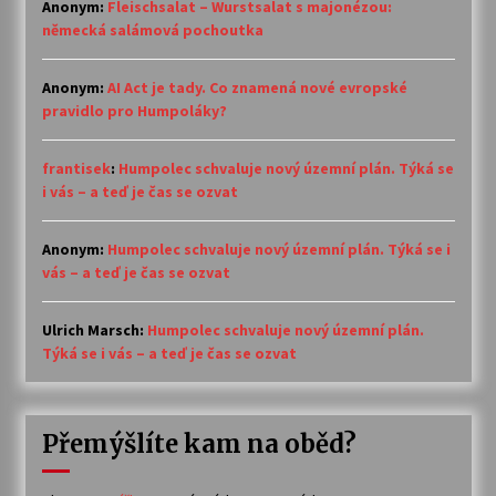
Anonym
:
Fleischsalat – Wurstsalat s majonézou:
německá salámová pochoutka
Anonym
:
AI Act je tady. Co znamená nové evropské
pravidlo pro Humpoláky?
frantisek
:
Humpolec schvaluje nový územní plán. Týká se
i vás – a teď je čas se ozvat
Anonym
:
Humpolec schvaluje nový územní plán. Týká se i
vás – a teď je čas se ozvat
Ulrich Marsch
:
Humpolec schvaluje nový územní plán.
Týká se i vás – a teď je čas se ozvat
Přemýšlíte kam na oběd?