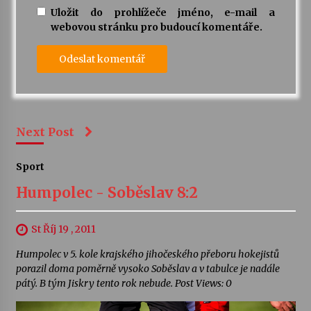
Uložit do prohlížeče jméno, e-mail a
webovou stránku pro budoucí komentáře.
Next Post
Sport
Humpolec - Soběslav 8:2
St Říj 19 , 2011
Humpolec v 5. kole krajského jihočeského přeboru hokejistů
porazil doma poměrně vysoko Soběslav a v tabulce je nadále
pátý. B tým Jiskry tento rok nebude. Post Views: 0