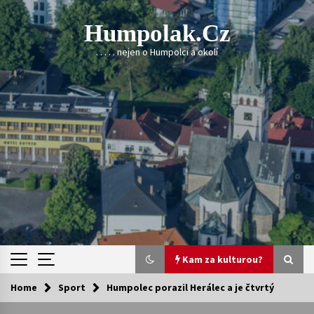
Skip
to
Humpolak.cz
content
. . . . . nejen o Humpolci a okolí
Kam za kulturou?
Home
Sport
Humpolec porazil Herálec a je čtvrtý
Kam za kulturou?