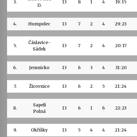
3.
13
8
1
4
19: 15
D.
4.
Humpolec
13
7
2
4
29: 23
Čáslavice-
5.
13
7
2
4
20: 17
Sádek
6.
Jemnicko
13
6
3
4
31: 20
7.
Žirovnice
13
6
2
5
21: 24
Sapeli
8.
13
6
1
6
22: 23
Polná
9.
Okříšky
13
5
4
4
21: 24