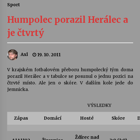
Sport
Letní koncerty ve Stromovce: Ars Camerata a
Sukuba Ensemble
Humpolec porazil Herálec a
4. 8. 2026
je čtvrtý
Vernisáž výstavy Josefíny Duškové: Stávám se
kapkou
30. 7. 2026
Axl
19. 10. 2011
Veselí muzikanti
V krajském fotbalovém přeboru humpolecký tým doma
30. 7. 2026
porazil Herálec a v tabulce se posunul o jednu pozici na
čtrvté místo. Ale jen o skóre. V dalším kole jede do
Jemnicka.
Pozvánka na integrační festival Quijotova
šedesátka: 28. 7.–1. 8. 2026
VÝSLEDKY
28. 7. 2026
Zápas
Domácí
Hosté
Skóre
D
Letní koncerty ve Stromovce: Kolchoz a
Jenakaši
28. 7. 2026
Ždírec nad