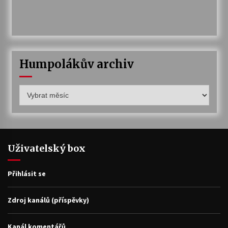
Humpolákův archiv
Humpolákův
archiv
Uživatelský box
Přihlásit se
Zdroj kanálů (příspěvky)
Kanál komentářů