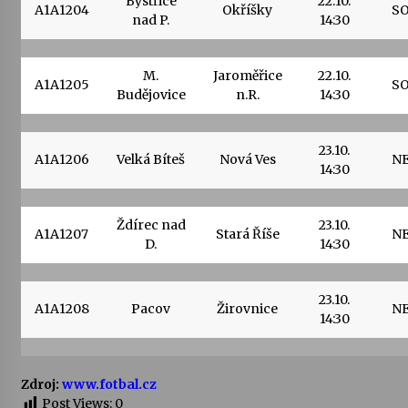
Bystřice
22.10.
A1A1204
Okříšky
S
nad P.
14:30
M.
Jaroměřice
22.10.
A1A1205
S
Budějovice
n.R.
14:30
23.10.
A1A1206
Velká Bíteš
Nová Ves
N
14:30
Ždírec nad
23.10.
A1A1207
Stará Říše
N
D.
14:30
23.10.
A1A1208
Pacov
Žirovnice
N
14:30
Zdroj:
www.fotbal.cz
Post Views:
0