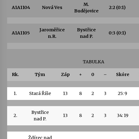
M.
A1A1104
Nová Ves
2:2
(0:1)
Budějovice
Varhanní recitál Michala Novenka v Klášteře
Želiv
3. 7. 2026
Jaroměřice
Bystřice
A1A1105
0:3
(0:1)
n.R.
nad P.
Petr Adamec – Malovaný svět
30. 6. 2026
TABULKA
Rk.
Tým
Záp
+
0
–
Skóre
1.
Stará Říše
13
8
2
3
25: 9
Bystřice
2.
13
8
2
3
34: 19
nad P.
Ždírec nad