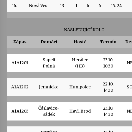
16.
Nová Ves
13
1
6
6
15: 24
NÁSLEDUJÍCÍ KOLO
Zápas
Domácí
Hosté
Termín
De
Sapeli
Herálec
23.10.
A1A1201
N
Polná
(HB)
10:30
22.10.
A1A1202
Jemnicko
Humpolec
S
14:30
Čáslavice-
23.10.
A1A1203
Havl. Brod
N
Sádek
14:30