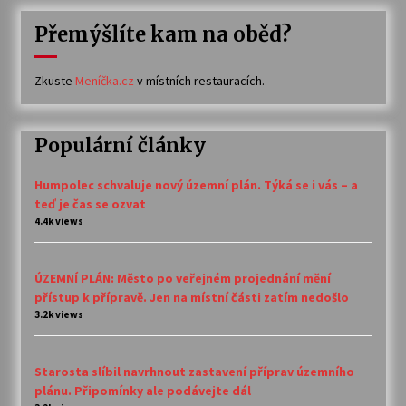
Přemýšlíte kam na oběd?
Zkuste
Meníčka.cz
v místních restauracích.
Populární články
Humpolec schvaluje nový územní plán. Týká se i vás – a
teď je čas se ozvat
4.4k views
ÚZEMNÍ PLÁN: Město po veřejném projednání mění
přístup k přípravě. Jen na místní části zatím nedošlo
3.2k views
Starosta slíbil navrhnout zastavení příprav územního
plánu. Připomínky ale podávejte dál