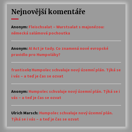
Nejnovější komentáře
Anonym
:
Fleischsalat – Wurstsalat s majonézou:
německá salámová pochoutka
Anonym
:
AI Act je tady. Co znamená nové evropské
pravidlo pro Humpoláky?
frantisek
:
Humpolec schvaluje nový územní plán. Týká se
i vás – a teď je čas se ozvat
Anonym
:
Humpolec schvaluje nový územní plán. Týká se i
vás – a teď je čas se ozvat
Ulrich Marsch
:
Humpolec schvaluje nový územní plán.
Týká se i vás – a teď je čas se ozvat