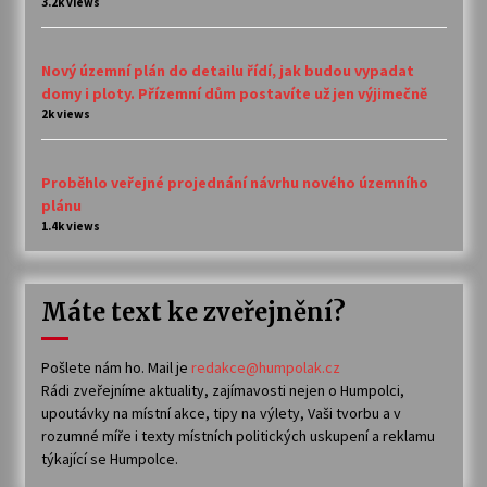
3.2k views
Nový územní plán do detailu řídí, jak budou vypadat
domy i ploty. Přízemní dům postavíte už jen výjimečně
2k views
Proběhlo veřejné projednání návrhu nového územního
plánu
1.4k views
Máte text ke zveřejnění?
Pošlete nám ho. Mail je
redakce@humpolak.cz
Rádi zveřejníme aktuality, zajímavosti nejen o Humpolci,
upoutávky na místní akce, tipy na výlety, Vaši tvorbu a v
rozumné míře i texty místních politických uskupení a reklamu
týkající se Humpolce.