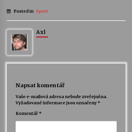
Posted in
Sport
Axl
Napsat komentář
Vaše e-mailová adresa nebude zveřejněna.
Vyžadované informace jsou označeny
*
Komentář
*