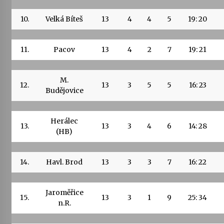
10.
Velká Bíteš
13
4
4
5
19: 20
11.
Pacov
13
4
2
7
19: 21
M.
12.
13
3
5
5
16: 23
Budějovice
Herálec
13.
13
3
4
6
14: 28
(HB)
14.
Havl. Brod
13
3
3
7
16: 22
Jaroměřice
15.
13
3
1
9
25: 34
n.R.