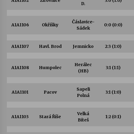
A1A1102
Žirovnice
3:0
(1:0)
D.
Votavžatský ploty
23. 7. 2026
Čáslavice-
A1A1106
Okříšky
0:0
(0:0)
Sádek
Letní koncerty ve Stromovce: Rufus Miller
A1A1107
Havl. Brod
22. 7. 2026
Jemnicko
2:3
(1:0)
Herálec
Vysočinka
A1A1108
Humpolec
3:1
(1:1)
(HB)
17. 7. 2026
Sapeli
A1A1101
Pacov
3:1
(1:0)
Ozvěny prázdnin
Polná
14. 7. 2026
Velká
A1A1103
Stará Říše
1:2
(0:1)
Bíteš
Za kulturou kousek za Humpolec. V Želivě ožije
odkaz Josefa Čapka
13. 7. 2026