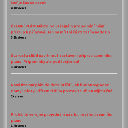
teď je čas se ozvat
4.4k views
ÚZEMNÍ PLÁN: Město po veřejném projednání mění
přístup k přípravě. Jen na místní části zatím nedošlo
3.2k views
Starosta slíbil navrhnout zastavení příprav územního
plánu. Připomínky ale podávejte dál
3.2k views
Nový územní plán do detailu řídí, jak budou vypadat
domy i ploty. Přízemní dům postavíte už jen výjimečně
2k views
Proběhlo veřejné projednání návrhu nového územního
plánu
1.4k views