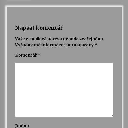
Napsat komentář
Vaše e-mailová adresa nebude zveřejněna.
Vyžadované informace jsou označeny
*
Komentář
*
Jméno