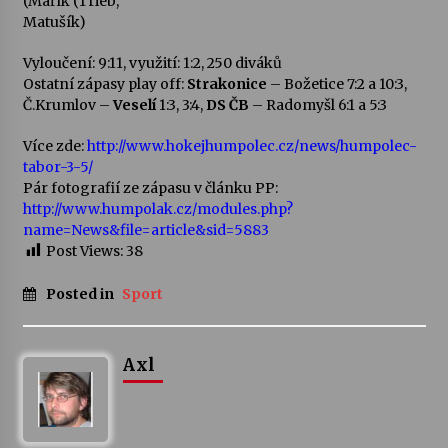
(Mařík (Trieb,
Matušík)
Vyloučení: 9:11, využití: 1:2, 250 diváků
Ostatní zápasy play off:
Strakonice
– Božetice 7:2 a 10:3,
Č.Krumlov –
Veselí
1:3, 3:4,
DS ČB
– Radomyšl 6:1 a 5:3
Více zde:
http://www.hokejhumpolec.cz/news/humpolec-
tabor-3-5/
Pár fotografií ze zápasu v článku PP:
http://www.humpolak.cz/modules.php?
name=News&file=article&sid=5883
Post Views:
38
Posted in
Sport
Axl