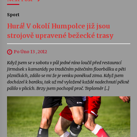
Sport
Hurá! V okolí Humpolce již jsou
strojově upravené bežecké trasy
Po Úno 13 , 2012
Když jsem se v sobotu v půl jedné ráno loučil před restaurací
Jirmásek s kamarády po tradičním pátečním floorbálku a pěti
plzničkách, zdálo se mi že je venku poněkud zima. Když jsem
docházel k baráku, tak už mě vyloženě každé nadechnutí pěkně
pálilo v plicích. Brzy jsem pochopil proč. Teploměr […]