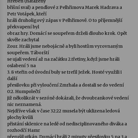
Hřeben (natažený
břišní sval) a pendlové z Pelhřimova Marek Hadrava a
Votavžatský ploty
Petr Votápek, kteří
23. 7. 2026
hráli druholigový zápas v Pelhřimově. O to příjemnější
překvapení byl
obraz hry. Domácí se soupeřem drželi dlouho krok. Opět
skvěle zachytal
Letní koncerty ve Stromovce: Rufus Miller
Zour. Hráli jsme nebojácně a byli hostům vyrovnaným
22. 7. 2026
soupeřem. Táborští
se ujali vedení až na začátku 2.třetiny, když jsme hráli
oslabení 5 na
Vysočinka
3. 8 vteřin od úvodní buly se trefil Ježek. Hosté využili i
17. 7. 2026
další
přesilovku při vyloučení Zmrhala a dostali se do vedení
0:2. Humpolečtí
Ozvěny prázdnin
již několikrát v sezóně dokázali, že dvoubrankové vedení
14. 7. 2026
nic neznamená.
Nejdříve však v čase 32:22 musela být uklizena ledová
plochy kvůli
přistání sklenice na ledě od nedisciplinovaného diváka a
Za kulturou kousek za Humpolec. V Želivě ožije
rozhodčí Hamr
odkaz Josefa Čapka
přerušil utkán. Domácí hráli 2 minuty přesilovku 5 na 3 a
13. 7. 2026