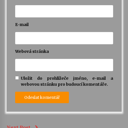
E-mail
Webová stránka
Uložit do prohlížeče jméno, e-mail a
webovou stránku pro budoucí komentáře.
Next Post