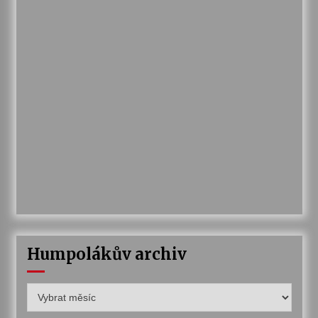
Humpolákův archiv
Humpolákův
archiv