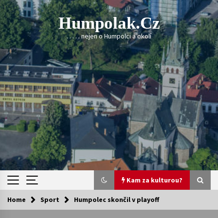
Skip
to
Humpolak.cz
content
. . . . . nejen o Humpolci a okolí
Kam za kulturou?
Home
Sport
Humpolec skončil v playoff
Kam za kulturou?