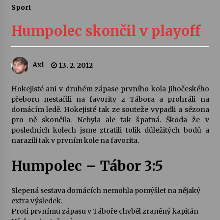
Sport
Letní koncerty ve Stromovce: Ars Camerata a
Sukuba Ensemble
Humpolec skončil v playoff
4. 8. 2026
Vernisáž výstavy Josefíny Duškové: Stávám se
Axl
13. 2. 2012
kapkou
30. 7. 2026
Hokejisté ani v druhém zápase prvního kola jihočeského
přeboru nestačili na favority z Tábora a prohráli na
Veselí muzikanti
domácím ledě. Hokejisté tak ze souteže vypadli a sézona
30. 7. 2026
pro ně skončila. Nebyla ale tak špatná. Škoda že v
posledních kolech jsme ztratili tolik důležitých bodů a
narazili tak v prvním kole na favorita.
Pozvánka na integrační festival Quijotova
šedesátka: 28. 7.–1. 8. 2026
Humpolec – Tábor 3:5
28. 7. 2026
Slepená sestava domácích nemohla pomýšlet na nějaký
Letní koncerty ve Stromovce: Kolchoz a
extra výsledek.
Jenakaši
Proti prvnímu zápasu v Táboře chyběl zraněný kapitán
28. 7. 2026