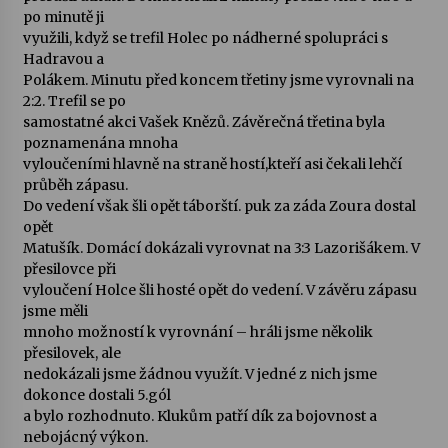
po minutě ji
využili, když se trefil Holec po nádherné spolupráci s
Varhanní recitál Michala Novenka v Klášteře
Hadravou a
Želiv
Polákem. Minutu před koncem třetiny jsme vyrovnali na
3. 7. 2026
2:2. Trefil se po
samostatné akci Vašek Knězů. Závěrečná třetina byla
Petr Adamec – Malovaný svět
poznamenána mnoha
30. 6. 2026
vyloučeními hlavně na straně hostí,kteří asi čekali lehčí
průběh zápasu.
Do vedení však šli opět táborští. puk za záda Zoura dostal
opět
Matušík. Domácí dokázali vyrovnat na 3:3 Lazorišákem. V
přesilovce při
vyloučení Holce šli hosté opět do vedení. V závěru zápasu
jsme měli
mnoho možností k vyrovnání – hráli jsme několik
přesilovek, ale
nedokázali jsme žádnou využít. V jedné z nich jsme
dokonce dostali 5.gól
a bylo rozhodnuto. Klukům patří dík za bojovnost a
nebojácný výkon.