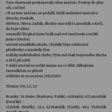
Tyto vlastnosti prokazovali celou sezónu. Postup do play
off, což byl
cíl na tuto sezónu, se podařil. Kvůli mohutné marodce
(Hurda, Doubek,
Hřeben, Vitera, Zaňák, dlouho marodil i Lazorišák a Kočí,
do boje vůbec
nezasáhl Ščepka) jsme hráli nad své možnosti a určitě
jsme v letošní
sezóně neudělali ostudu. Chyběly lépe odehrané
přesilovky a mnohdy tým
srážely individuální chyby. Tým má však bojovného ducha
a drží při sobě.
V další sezóně se určitě máme na co těšit. Děkujeme
fanouškům za přízeň
a těšíme se na sezónu 2012/2013.
Třetiny: 0:0, 2:2, 1:3
Branky: 34.Holec (Hadrava, Polák), 40.Knězů, 47.Lazorišák
(Dvořák) –
21.Ježek (Mařík), 22.a 42.Matušík (Trieb), 49.a 59.Mařík