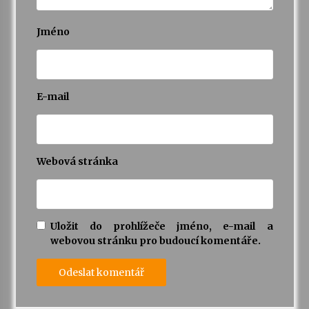
Jméno
E-mail
Webová stránka
Uložit do prohlížeče jméno, e-mail a
webovou stránku pro budoucí komentáře.