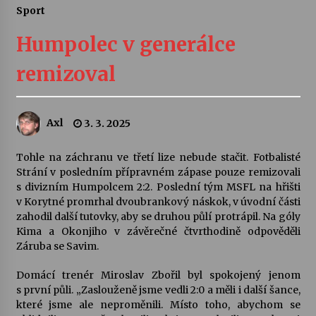
Sport
Letní koncerty ve Stromovce: Ars Camerata a
Sukuba Ensemble
Humpolec v generálce
4. 8. 2026
remizoval
Vernisáž výstavy Josefíny Duškové: Stávám se
kapkou
30. 7. 2026
Axl
3. 3. 2025
Veselí muzikanti
Tohle na záchranu ve třetí lize nebude stačit. Fotbalisté
30. 7. 2026
Strání v posledním přípravném zápase pouze remizovali
s divizním Humpolcem 2:2. Poslední tým MSFL na hřišti
v Korytné promrhal dvoubrankový náskok, v úvodní části
zahodil další tutovky, aby se druhou půlí protrápil. Na góly
Pozvánka na integrační festival Quijotova
šedesátka: 28. 7.–1. 8. 2026
Kima a Okonjiho v závěrečné čtvrthodině odpověděli
28. 7. 2026
Záruba se Savim.
Domácí trenér Miroslav Zbořil byl spokojený jenom
Letní koncerty ve Stromovce: Kolchoz a
s první půli. „Zaslouženě jsme vedli 2:0 a měli i další šance,
Jenakaši
které jsme ale neproměnili. Místo toho, abychom se
28. 7. 2026