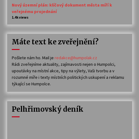
Nový územní plán: klíčový dokument města míří k
veřejnému projednání
1.4k views
Máte text ke zveřejnění?
Pošlete nám ho. Mail je
redakce@humpolak.cz
Rádi zveřejníme aktuality, zajímavosti nejen o Humpolci,
upoutávky na místní akce, tipy na výlety, Vaši tvorbu a v
rozumné míře i texty místních politických uskupení a reklamu
týkající se Humpolce.
Pelhřimovský deník