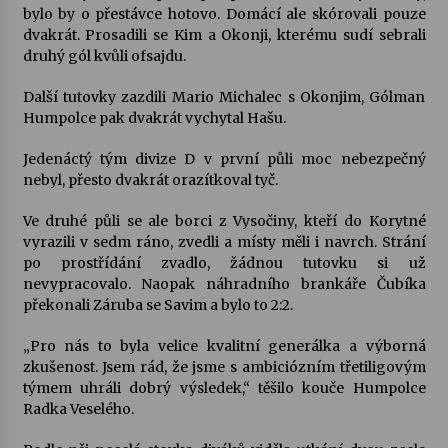
bylo by o přestávce hotovo. Domácí ale skórovali pouze
dvakrát. Prosadili se Kim a Okonji, kterému sudí sebrali
Varhanní recitál Michala Novenka v Klášteře
druhý gól kvůli ofsajdu.
Želiv
3. 7. 2026
Další tutovky zazdili Mario Michalec s Okonjim, Gólman
Humpolce pak dvakrát vychytal Hašu.
Petr Adamec – Malovaný svět
Jedenáctý tým divize D v první půli moc nebezpečný
30. 6. 2026
nebyl, přesto dvakrát orazítkoval tyč.
Ve druhé půli se ale borci z Vysočiny, kteří do Korytné
vyrazili v sedm ráno, zvedli a místy měli i navrch. Strání
po prostřídání zvadlo, žádnou tutovku si už
nevypracovalo. Naopak náhradního brankáře Čubíka
překonali Záruba se Savim a bylo to 2:2.
„Pro nás to byla velice kvalitní generálka a výborná
zkušenost. Jsem rád, že jsme s ambiciózním třetiligovým
týmem uhráli dobrý výsledek,“ těšilo kouče Humpolce
Radka Veselého.