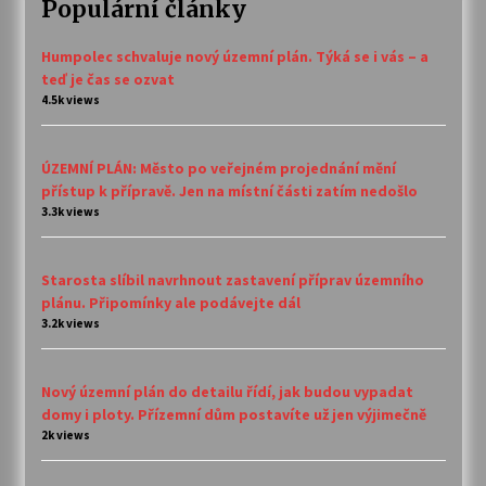
Populární články
Humpolec schvaluje nový územní plán. Týká se i vás – a
teď je čas se ozvat
4.5k views
ÚZEMNÍ PLÁN: Město po veřejném projednání mění
přístup k přípravě. Jen na místní části zatím nedošlo
3.3k views
Starosta slíbil navrhnout zastavení příprav územního
plánu. Připomínky ale podávejte dál
3.2k views
Nový územní plán do detailu řídí, jak budou vypadat
domy i ploty. Přízemní dům postavíte už jen výjimečně
2k views