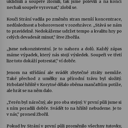
uklidnili a soupeře zlomili, tak jsme polevili a na konci
nechali soupeře vyrovnat,“ zlobil se.
Votavžatský ploty
23. 7. 2026
Kouči Strání vadila po změněn stran menší koncentrace,
nedůslednost a bohorovnost v rozehrávce. „Stává se nám
to pravidelně. Nedokážeme udržet tempo a kvalitu hry po
celých devadesát minut,“ štve Zbořila.
Letní koncerty ve Stromovce: Rufus Miller
22. 7. 2026
„Jsme nekonzistentní. Je to nahoru a dolů. Každý zápas
máme výpadek, který nás stojí výsledek. Soupeři ve třetí
lize toto dokáží potrestat,“ ví dobře.
Vysočinka
17. 7. 2026
Jenom na střídání ale svádět zbytečné ztráty nemůže.
Také přechod z umělky na přírodní trávu byl složitý.
Hrbolaté hřiště v Korytné dělalo oběma mančaftům potíže,
Ozvěny prázdnin
ale hrát se na něm dalo.
14. 7. 2026
„Terén byl náročný, ale pro oba stejný. V první půli jsme si
s ním poradili dobře. Svádět to na hřiště nebudeme. Je to
v nás,“ pronesl Zbořil.
Za kulturou kousek za Humpolec. V Želivě ožije
odkaz Josefa Čapka
Pokud by Strání v první půli proměnilo všechny tutovky,
13. 7. 2026