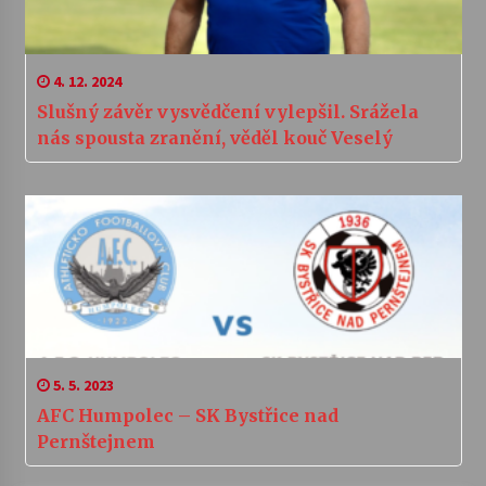
4. 12. 2024
Slušný závěr vysvědčení vylepšil. Srážela
nás spousta zranění, věděl kouč Veselý
5. 5. 2023
AFC Humpolec – SK Bystřice nad
Pernštejnem