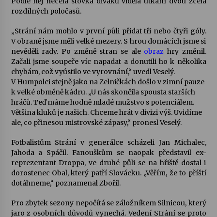
Podle něj necelá stovka diváků viděla utkání dvou zcela
rozdílných poločasů.
„Strání nám mohlo v první půli přidat tři nebo čtyři góly.
V obraně jsme měli velké mezery. S hrou domácích jsme si
nevěděli rady. Po změně stran se ale
obraz
hry změnil.
Začali jsme soupeře víc napadat a donutili ho k několika
chybám, což vyústilo ve vyrovnání,“ uvedl Veselý.
V Humpolci stejně jako na Zelničkách došlo v zimní pauze
k velké obměně kádru. „U nás skončila spousta starších
hráčů. Teď máme hodně mladé mužstvo s potenciálem.
Většina kluků je našich. Chceme hrát v divizi výš. Uvidíme
ale, co přinesou mistrovské zápasy,“ pronesl Veselý.
Fotbalistům Strání v generálce scházeli Jan Michalec,
Jahoda a Spáčil. Fanouškům se naopak představil ex-
reprezentant Droppa, ve druhé půli se na hřiště dostal i
dorostenec Obal, který patří Slovácku. „Věřím, že to příští
dotáhneme,“ poznamenal Zbořil.
Pro zbytek sezony nepočítá se záložníkem Silnicou, který
jaro z osobních důvodů vynechá. Vedení Strání se proto