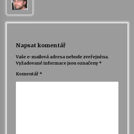
Napsat komentář
Vaše e-mailová adresa nebude zveřejněna.
Vyžadované informace jsou označeny
*
Komentář
*