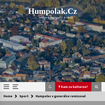
Skip
to
Humpolak.cz
content
. . . . . nejen o Humpolci a okolí
Kam za kulturou?
Home
Sport
Humpolec v generálce remizoval
Kam za kulturou?