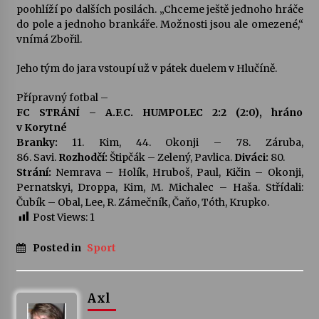
poohlíží po dalších posilách. „Chceme ještě jednoho hráče
do pole a jednoho brankáře. Možnosti jsou ale omezené,“
vnímá Zbořil.
Jeho tým do jara vstoupí už v pátek duelem v Hlučíně.
Přípravný fotbal –
FC STRÁNÍ – A.F.C. HUMPOLEC 2:2 (2:0), hráno
v Korytné
Branky:
11. Kim, 44. Okonji – 78. Záruba,
86. Savi.
Rozhodčí:
Štipčák – Zelený, Pavlica.
Diváci:
80.
Strání:
Nemrava – Holík, Hruboš, Paul, Kičin – Okonji,
Pernatskyi, Droppa, Kim, M. Michalec – Haša. Střídali:
Čubík – Obal, Lee, R. Zámečník, Čaňo, Tóth, Krupko.
Post Views:
1
Posted in
Sport
Axl