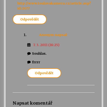
http://www.toulavakamera.cz/article.asp?
id=2477
Varhanní recitál Michala Novenka v Klášteře
Želiv
Odpovědět
3. 7. 2026
Petr Adamec – Malovaný svět
Anonym
napsal:
30. 6. 2026
7. 3. 2011 (16:25)
Souhlas.
frrrr
Odpovědět
Napsat komentář