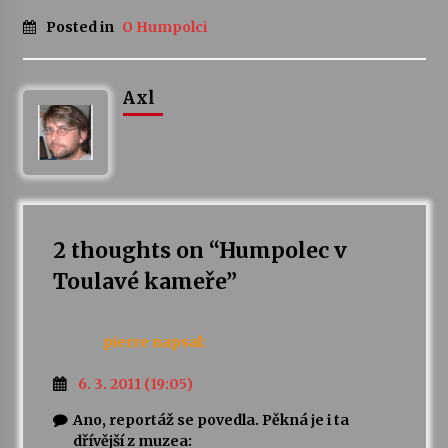
Posted in
O Humpolci
Votavžatský ploty
23. 7. 2026
Axl
Letní koncerty ve Stromovce: Rufus Miller
22. 7. 2026
Vysočinka
17. 7. 2026
2 thoughts on “
Humpolec v
Toulavé kameře
”
Ozvěny prázdnin
14. 7. 2026
pierre
napsal:
6. 3. 2011 (19:05)
Za kulturou kousek za Humpolec. V Želivě ožije
Ano, reportáž se povedla. Pěkná je i ta
odkaz Josefa Čapka
dřívější z muzea:
13. 7. 2026