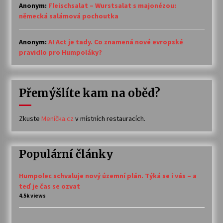
Anonym
:
Fleischsalat – Wurstsalat s majonézou:
německá salámová pochoutka
Anonym
:
AI Act je tady. Co znamená nové evropské
pravidlo pro Humpoláky?
Přemýšlíte kam na oběd?
Zkuste
Meníčka.cz
v místních restauracích.
Populární články
Humpolec schvaluje nový územní plán. Týká se i vás – a
teď je čas se ozvat
4.5k views