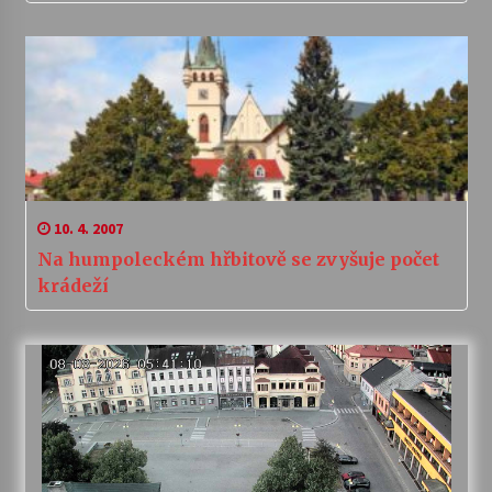
10. 4. 2007
Na humpoleckém hřbitově se zvyšuje počet
krádeží