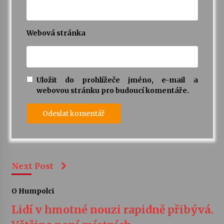
Webová stránka
Uložit do prohlížeče jméno, e-mail a
webovou stránku pro budoucí komentáře.
Next Post
O Humpolci
Lidí v hmotné nouzi rapidně přibývá.