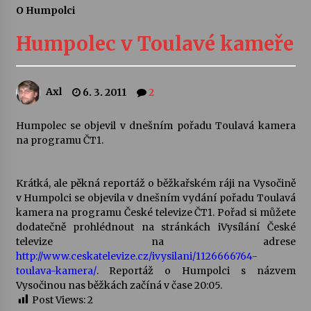
O Humpolci
Letní koncerty ve Stromovce: Ars Camerata a
Sukuba Ensemble
Humpolec v Toulavé kameře
4. 8. 2026
Vernisáž výstavy Josefíny Duškové: Stávám se
Axl
6. 3. 2011
2
kapkou
30. 7. 2026
Humpolec se objevil v dnešním pořadu Toulavá kamera
na programu ČT1.
Veselí muzikanti
30. 7. 2026
Krátká, ale pěkná reportáž o běžkařském ráji na Vysočině
v Humpolci se objevila v dnešním vydání pořadu Toulavá
kamera na programu České televize ČT1. Pořad si můžete
Pozvánka na integrační festival Quijotova
šedesátka: 28. 7.–1. 8. 2026
dodatečně prohlédnout na stránkách iVysílání České
28. 7. 2026
televize na adrese
http://www.ceskatelevize.cz/ivysilani/1126666764-
toulava-kamera/
. Reportáž o Humpolci s názvem
Letní koncerty ve Stromovce: Kolchoz a
Vysočinou nas běžkách začíná v čase 20:05.
Jenakaši
Post Views:
2
28. 7. 2026