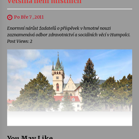
Většina není místních
Po Bře 7 , 2011
Enormní nárůst žadatelů o příspěvek v hmotné nouzi
zaznamenává odbor zdravotnictví a sociálních věcí v Humpolci.
Post Views: 2
You May Like