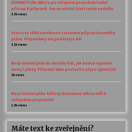
ÚZEMNÍ PLÁN: Město po veřejném projednání mění
přístup k přípravě. Jen na místní části zatím nedošlo
3.3k views
Starosta slíbil navrhnout zastavení příprav územního
plánu. Připomínky ale podávejte dál
3.2k views
Nový územní plán do detailu řídí, jak budou vypadat
domy i ploty. Přízemní dům postavíte už jen výjimečně
2k views
Nový územní plán: klíčový dokument města míří k
veřejnému projednání
1.4k views
Máte text ke zveřejnění?