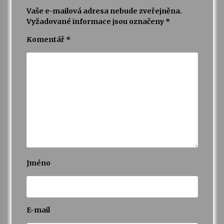
Vaše e-mailová adresa nebude zveřejněna.
Vyžadované informace jsou označeny
*
Komentář
*
Jméno
E-mail