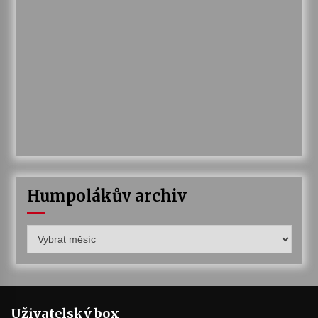
Humpolákův archiv
Humpolákův
archiv
Uživatelský box