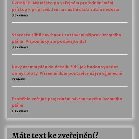
ÚZEMNÍ PLÁN: Město po veřejném projednání mění
přístup k přípravě. Jen na místní části zatím nedošlo
3.3k views
Starosta slíbil navrhnout zastavení příprav územního
plánu. Připomínky ale podávejte dál
3.2k views
Nový územní plán do detailu řídí, jak budou vypadat
domy i ploty. Přízemní dům postavíte už jen výjimečně
2k views
Proběhlo veřejné projednání návrhu nového územního
plánu
1.4k views
Máte text ke zveřejnění?