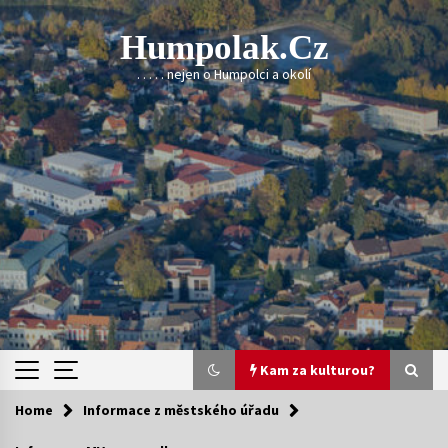
Skip
to
Humpolak.cz
content
. . . . . nejen o Humpolci a okolí
Kam za kulturou?
Home
Informace z městského úřadu
Kam za kulturou?