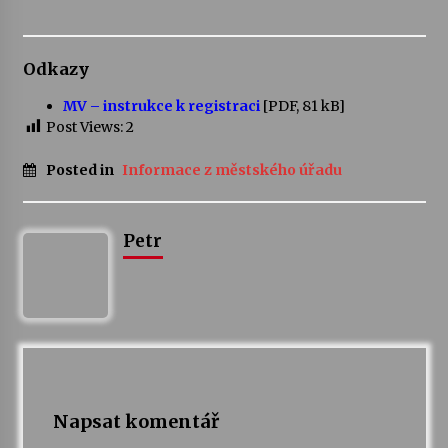
Votavžatský ploty
23. 7. 2026
Odkazy
MV – instrukce k registraci
[PDF, 81 kB]
Post Views:
2
Letní koncerty ve Stromovce: Rufus Miller
22. 7. 2026
Posted in
Informace z městského úřadu
Vysočinka
Petr
17. 7. 2026
Ozvěny prázdnin
14. 7. 2026
Za kulturou kousek za Humpolec. V Želivě ožije
Napsat komentář
odkaz Josefa Čapka
13. 7. 2026