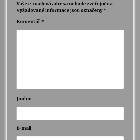
Vaše e-mailová adresa nebude zveřejněna.
Vyžadované informace jsou označeny
*
Varhanní recitál Michala Novenka v Klášteře
Želiv
Komentář
*
3. 7. 2026
Petr Adamec – Malovaný svět
30. 6. 2026
Jméno
E-mail