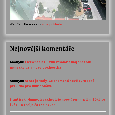
WebCam Humpolec -
více pohledů
Nejnovější komentáře
Anonym
:
Fleischsalat – Wurstsalat s majonézou:
německá salámová pochoutka
Anonym
:
AI Act je tady. Co znamená nové evropské
pravidlo pro Humpoláky?
frantisek
:
Humpolec schvaluje nový územní plán. Týká se
i vás – a teď je čas se ozvat