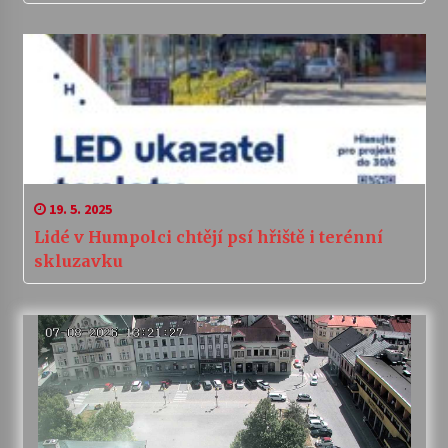
19. 5. 2025
Lidé v Humpolci chtějí psí hřiště i terénní
skluzavku