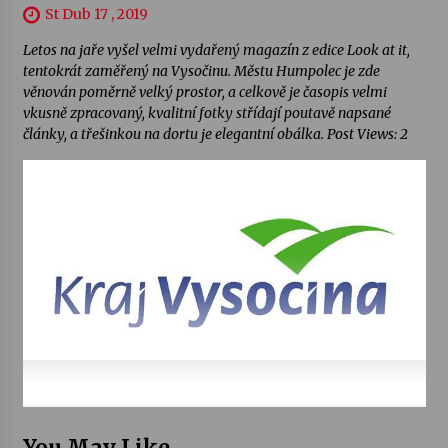
St Dub 17 , 2019
Letos na jaře vyšel velmi vydařený magazín z edice Look at it,
tentokrát zaměřený na Vysočinu. Městu Humpolec je zde
věnován poměrně velký prostor, a celkově je časopis velmi
vkusně zpracovaný, kvalitní fotky střídají poutavě napsané
články, a třešinkou na dortu je elegantní obálka. Post Views: 2
You May Like