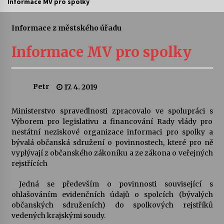
Informace MV pro spolky
Letní koncerty ve Stromovce: Ars Camerata a
Sukuba Ensemble
Informace z městského úřadu
4. 8. 2026
Informace MV pro spolky
Vernisáž výstavy Josefíny Duškové: Stávám se
kapkou
30. 7. 2026
Petr
17. 4. 2019
Veselí muzikanti
Ministerstvo spravedlnosti zpracovalo ve spolupráci s
30. 7. 2026
Výborem pro legislativu a financování Rady vlády pro
nestátní neziskové organizace informaci pro spolky a
bývalá občanská sdružení o povinnostech, které pro ně
vyplývají z občanského zákoníku a ze zákona o veřejných
Pozvánka na integrační festival Quijotova
šedesátka: 28. 7.–1. 8. 2026
rejstřících
28. 7. 2026
Jedná se především o povinnosti související s
ohlašováním evidenčních údajů o spolcích (bývalých
Letní koncerty ve Stromovce: Kolchoz a
občanských sdruženích) do spolkových rejstříků
Jenakaši
vedených krajskými soudy.
28. 7. 2026