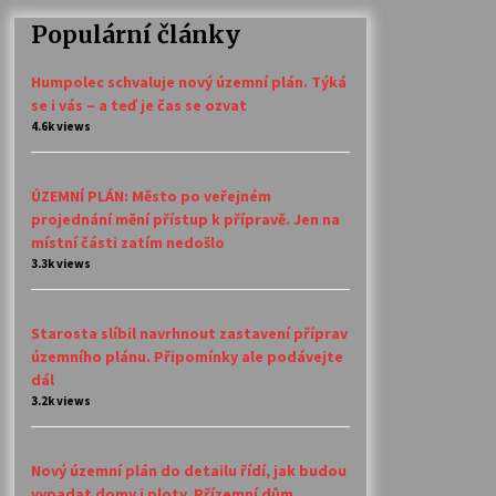
Populární články
Humpolec schvaluje nový územní plán. Týká
se i vás – a teď je čas se ozvat
4.6k views
ÚZEMNÍ PLÁN: Město po veřejném
projednání mění přístup k přípravě. Jen na
místní části zatím nedošlo
3.3k views
Starosta slíbil navrhnout zastavení příprav
územního plánu. Připomínky ale podávejte
dál
3.2k views
Nový územní plán do detailu řídí, jak budou
vypadat domy i ploty. Přízemní dům