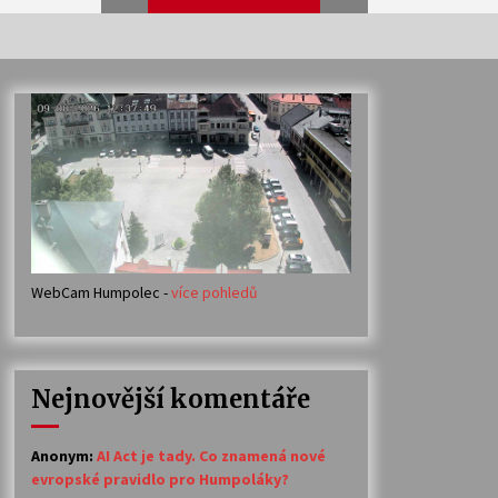
Veselí muzikanti
30. 7. 2026
Votavžatský ploty
23. 7. 2026
WebCam Humpolec -
více pohledů
Ozvěny prázdnin
14. 7. 2026
Nejnovější komentáře
Petr Adamec – Malovaný svět
30. 6. 2026
Anonym
:
AI Act je tady. Co znamená nové
evropské pravidlo pro Humpoláky?