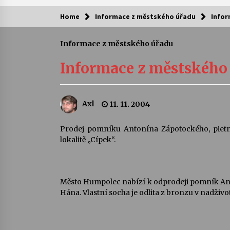
Home
Informace z městského úřadu
Infor
Kam za kulturou?
Informace z městského úřadu
Letní koncerty ve Stromovce: Ars
Camerata a Sukuba Ensemble
Informace z městského
4. 8. 2026
Pozvánka na integrační festival
Axl
11. 11. 2004
Quijotova šedesátka: 28. 7.–1. 8.
2026
28. 7. 2026
Prodej pomníku Antonína Zápotockého, pietn
lokalitě „Cípek“.
Letní koncerty ve Stromovce: Rufu
Miller
22. 7. 2026
Město Humpolec nabízí k odprodeji pomník An
Hána. Vlastní socha je odlita z bronzu v nadživo
Za kulturou kousek za Humpolec. 
Želivě ožije odkaz Josefa Čapka
13. 7. 2026