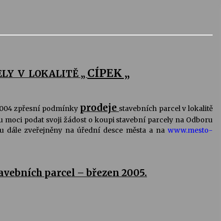
CÍPEK „
ELY V LOKALITĚ „
prodeje
2004 zpřesní podmínky
stavebních parcel v lokalitě
u moci podat svoji žádost o koupi stavební parcely na Odboru
ou dále zveřejněny na úřední desce města a na
www.mesto-
vebních parcel – březen 2005.