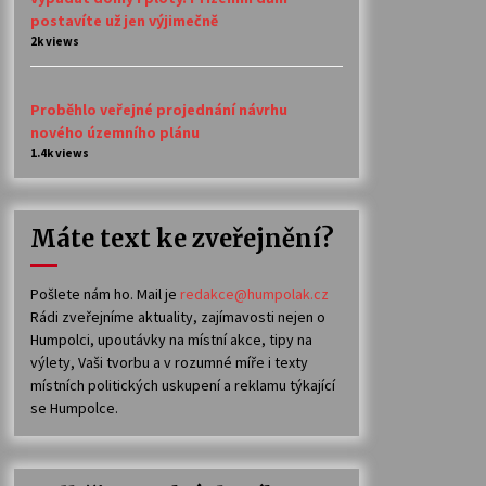
postavíte už jen výjimečně
2k views
Proběhlo veřejné projednání návrhu
nového územního plánu
1.4k views
Máte text ke zveřejnění?
Pošlete nám ho. Mail je
redakce@humpolak.cz
Rádi zveřejníme aktuality, zajímavosti nejen o
Humpolci, upoutávky na místní akce, tipy na
výlety, Vaši tvorbu a v rozumné míře i texty
místních politických uskupení a reklamu týkající
se Humpolce.