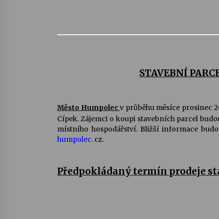
STAVEBNÍ PARC
Město Humpolec
v průběhu měsíce prosinec 
Cípek. Zájemci o koupi stavebních parcel budo
místního hospodářství. Bližší informace bud
humpolec
. cz.
Předpokládaný termín prodeje sta