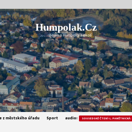
Humpolak.cz
. . . . . nejen o Humpolci a okolí
e z městského úřadu
Sport
audio:
SOUSEDSKÉ ČTENÍ-L. PAMĚTNICKÁ: 