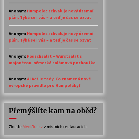
Anonym
:
Humpolec schvaluje nový územní
plán. Týká se i vás – a teď je čas se ozvat
Anonym
:
Humpolec schvaluje nový územní
plán. Týká se i vás – a teď je čas se ozvat
Anonym
:
Fleischsalat – Wurstsalat s
majonézou: německá salámová pochoutka
Anonym
:
AI Act je tady. Co znamená nové
evropské pravidlo pro Humpoláky?
Přemýšlíte kam na oběd?
Zkuste
Meníčka.cz
v místních restauracích.