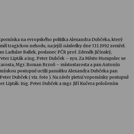
vzpomínka na evropského politika Alexandra Dubčeka, který
ěl tragickou nehodu, na jejíž následky dne 7.11.1992 zemřel.
n Ladislav Ballek, poslanec PČR prof. Zdeněk Jičínský,
Peter Lipták a ing. Peter Dubček – syn. Za Město Humpolec se
 starosta, Mgr. Roman Brzoň – místostarosta a pan Antonín
pomínkou postupně uctili památku Alexandra Dubčeka pan
. Peter Dubček ( viz. foto ). Na závěr pietní vzpomínky postupně
eter Lipták. Ing. Peter Dubček a mgr. Jiří Kučera položením