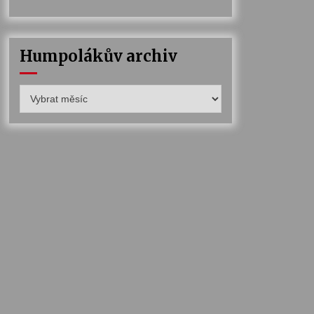
Humpolákův archiv
Humpolákův
archiv