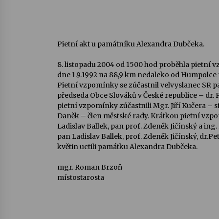
Pietní akt u památníku Alexandra Dubčeka.
8. listopadu 2004 od 1500 hod proběhla pietní 
dne 1.9.1992 na 88,9 km nedaleko od Humpolce m
Pietní vzpomínky se zúčastnil velvyslanec SR pa
předseda Obce Slováků v České republice – dr. 
pietní vzpomínky zúčastnili Mgr. Jiří Kučera –
Daněk – člen městské rady. Krátkou pietní vz
Ladislav Ballek, pan prof. Zdeněk Jičínský a ing
pan Ladislav Ballek, prof. Zdeněk Jičínský, dr.P
květin uctili památku Alexandra Dubčeka.
mgr. Roman Brzoň
místostarosta