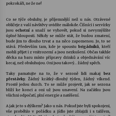
pokrokáři, ne že ne!
Co se týče obsluhy, je příjemnější než u nás. Otrávené
obličeje z vaší návštěvy uvidíte málokde. Číšníci i servírky
jsou
ochotní
a snaží se vyhovět, pokud si nevymýšlíte
úplné hlouposti. Někdy se může stát, že budou zmatení,
bude jim to dlouho trvat a na něco zapomenou. Jo, to se
stává. Především tam, kde je spoustu
brigádníků
, kteří
mohli přijet i z vnitrozemí a jsou nezkušení. Občas takhle
děcka na baru místo přípravy drinků a objednávání víc
kecaj, než obsluhujou. Oni jsou takový… žádný spěch.
Taky pamatujte na to, že v sezoně lidi makaj
bez
přestávky
. Žádný krátký-dlouhý týden, žádný víkend.
Prostě jedou durch. To se může projevit, jak se sezona
blíží ke konci a oni už jsou unavení. Na začátku jsou
všichni odpočatí, plní energie a natěšení.
A jak je to s dýškem? Jako u nás. Pokud jste byli spokojeni,
vše proběhlo v pořádku a jídlo jste zblajzli i s talířem,