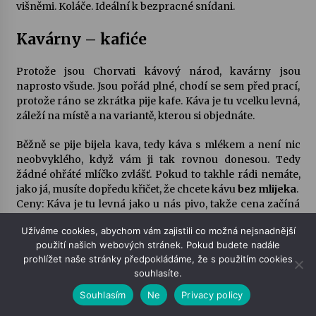
višněmi. Koláče. Ideální k bezpracné snídani.
Kavárny – kafiće
Protože jsou Chorvati kávový národ, kavárny jsou
naprosto všude. Jsou pořád plné, chodí se sem před prací,
protože ráno se zkrátka pije kafe. Káva je tu vcelku levná,
záleží na místě a na variantě, kterou si objednáte.
Běžně se pije bijela kava, tedy káva s mlékem a není nic
neobvyklého, když vám ji tak rovnou donesou. Tedy
žádné ohřáté mlíčko zvlášť. Pokud to takhle rádi nemáte,
jako já, musíte dopředu křičet, že chcete kávu
bez mlijeka
.
Ceny: Káva je tu levná jako u nás pivo, takže cena začíná
někdy i na 7 Kn, ale většinou je 10-12, podle toho, jakou
Užíváme cookies, abychom vám zajistili co možná nejsnadnější
úpravu zvolíte
použití našich webových stránek. Pokud budete nadále
prohlížet naše stránky předpokládáme, že s použitím cookies
A jestli jste zvyklí dát si ke kafíčku i nějaký ten dortíček
souhlasíte.
nebo toust, když přijde malý hlad, tady nepochodíte.
Kavárny jsou výhradně o kávě, pivu, nealku a tvrdém
Souhlasím
Ne
Privacy policy
alkoholu. Pokud chcete i něco zobnout, musíte