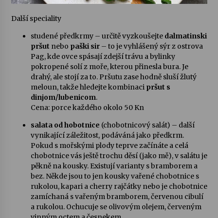
Další speciality
studené předkrmy – určitě vyzkoušejte
dalmatinski
pršut
nebo
paški sir
– to je vyhlášený sýr z ostrova
Pag, kde ovce spásají zdejší trávu a bylinky
pokropené solí z moře, kterou přinesla bura. Je
drahý, ale stojí za to. Pršutu zase hodně sluší žlutý
meloun, takže hledejte kombinaci
pršut s
dinjom/lubenicom
.
Cena: porce každého okolo 50 Kn
salata od hobotnice
(chobotnicový salát) – další
vynikající záležitost, podáváná jako předkrm.
Pokud s mořskými plody teprve začínáte a celá
chobotnice vás ještě trochu děsí (jako mě), v salátu je
pěkně na kousky. Existují varianty s bramborem a
bez. Někde jsou to jen kousky vařené chobotnice s
rukolou, kapari a cherry rajčátky nebo je chobotnice
zamíchaná s vařeným bramborem, červenou cibulí
a rukolou. Ochucuje se olivovým olejem, červeným
vinným octem a česnekem.