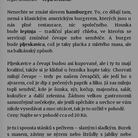
Nenechte se zmást slovem
hamburger
. To, co dělají tam,
nemá s klasickým americkým burgerem, kterých jsou u
nás plné restaurace, nic společného. Houska
bude
lepinja
– tradiční placatý chleba, ve kterém se
servírují zmíněné čevape nebo sendviče. A burger
bude
pljeskavica
, což je taky placka z mletého masa, ale
na balkánský způsob.
Pljeskavice a čevapi budou asi kupované, ale i ty tu mají
kvalitní, takže si je klidně u řezníka kupte taky. Chorvati
milují čevape – tedy po našem čevapčiči, ale jedí ho s
ajvarem, což je dip z pečených paprik a lilku. Já zas miluju
topli sendvič, kde je šunka, sýr, kečup, majonéza, salát,
kukuřice a další zelenina. Žádnou velkou gastronomii
samozřejmě nečekejte, ale jestli spěcháte a nechce se vám
nikde vysedávat a moc utrácet, tak je to určitě v pohodě.
Ceny: Najíte se v pohodě cca od 20 Kn.
Je tu i spousta stánků s pečivem – slaným i sladkým. Burek
s masem, záviny se sýrem nebo štrůdly s jablky nebo