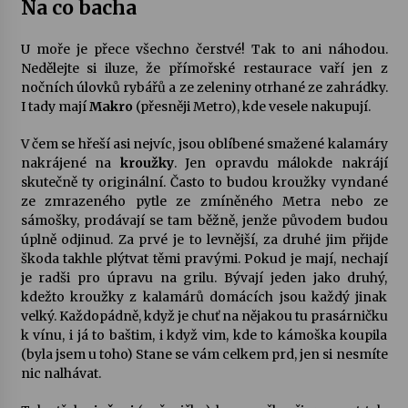
Na co bacha
U moře je přece všechno čerstvé! Tak to ani náhodou.
Nedělejte si iluze, že přímořské restaurace vaří jen z
nočních úlovků rybářů a ze zeleniny otrhané ze zahrádky.
I tady mají
Makro
(přesněji Metro), kde vesele nakupují.
V čem se hřeší asi nejvíc, jsou oblíbené smažené kalamáry
nakrájené na
kroužky
. Jen opravdu málokde nakrájí
skutečně ty originální. Často to budou kroužky vyndané
ze zmrazeného pytle ze zmíněného Metra nebo ze
sámošky, prodávají se tam běžně, jenže původem budou
úplně odjinud. Za prvé je to levnější, za druhé jim přijde
škoda takhle plýtvat těmi pravými. Pokud je mají, nechají
je radši pro úpravu na grilu. Bývají jeden jako druhý,
kdežto kroužky z kalamárů domácích jsou každý jinak
velký. Každopádně, když je chuť na nějakou tu prasárničku
k vínu, i já to baštim, i když vim, kde to kámoška koupila
(byla jsem u toho) Stane se vám celkem prd, jen si nesmíte
nic nalhávat.