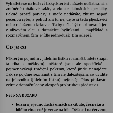
Vykašlete se na
kuřecí řízky
, které si můžete udělat sami, a
zmíněné tuňákové saláty a zkuste dalmátské speciality.
Pokud prostě potvory z moře nedáváte, zkuste aspoň
pečenou rybu, a pokud ani tu ne, dejte si teda pljeskavici
nebo naloženou krkovici. Ta by měla být marinovaná jen
v olivovém oleji s domácími bylinkami – například s
rozmarýnem. Čím je jídlo jednodušší, tím je lepší.
Co je co
Některým pojmům v jídelním lístku rozumět budete (např.
ta riba s měkkym), některé jsou ale specifické a
pojmenovávají tradiční pokrmy, které jinde nenajdete.
Tak se pojďme seznámit s tím nejdůležitějším, co uvidíte
na
jelovniku
(jídelním lístku) nejčastěji. Plus přidávám
velmi orientační ceny, alespoň pro hrubou představu.
Něco
NA BUZARU
buzara
je jednoduchá
omáčka z cibule, česneku a
bílého vína
, což je verze na bílo. Dělá se i na červeno,