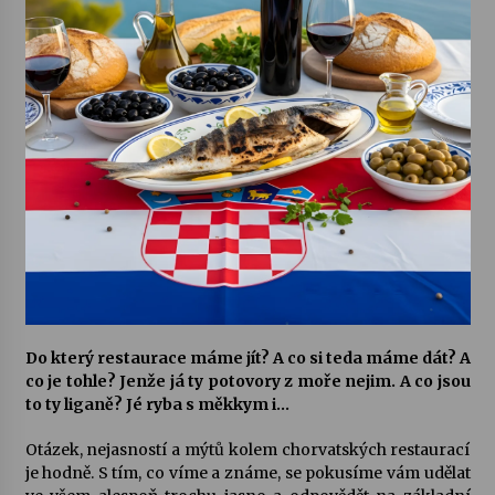
Votavžatský ploty
23. 7. 2026
Letní koncerty ve Stromovce: Rufus Miller
22. 7. 2026
Vysočinka
17. 7. 2026
Ozvěny prázdnin
Do který restaurace máme jít? A co si teda máme dát? A
14. 7. 2026
co je tohle? Jenže já ty potovory z moře nejim. A co jsou
to ty liganě? Jé ryba s měkkym i…
Otázek, nejasností a mýtů kolem chorvatských restaurací
Za kulturou kousek za Humpolec. V Želivě ožije
odkaz Josefa Čapka
je hodně. S tím, co víme a známe, se pokusíme vám udělat
13. 7. 2026