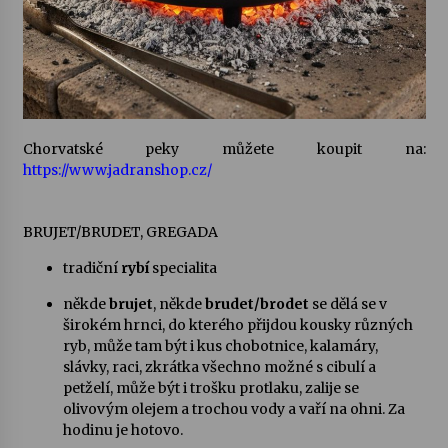
Chorvatské peky můžete koupit na:
https://www.jadranshop.cz/
BRUJET/BRUDET, GREGADA
tradiční
rybí
specialita
někde
brujet
, někde
brudet/brodet
se dělá se v
širokém hrnci, do kterého přijdou kousky různých
ryb, může tam být i kus chobotnice, kalamáry,
slávky, raci, zkrátka všechno možné s cibulí a
petželí, může být i trošku protlaku, zalije se
olivovým olejem a trochou vody a vaří na ohni. Za
hodinu je hotovo.