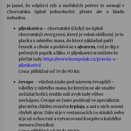
Je jasné, že odpůrci ryb a mořských potvor to nemají v
Chorvatsku úplně jednoduché, přesto ale o hladu
nebudou.
pljeskavica
– chorvatský (i když ne úplně
chorvatský) evergreen, který je velmi oblíbený. Je to
placka z mletého masa, do které základně patří
česnek a cibule a podává se s
ajvarem
, což je dip z
pečených paprik a lilku. O pljeskavici si můžete še
přečíst tady:
https://www.humpolak.cz/pravda-o-
pljeskavici/
Cena: přibližně od 70 do 90 Kn
ćevape
– všichni znáte pod názvem čevapčiči –
válečky z mletého masa, ke kterým se ale snažte
nežádat hořici, tenhle náš zvyk tady vůbec
nechápou. Ćevape se často podávají ve speciálním
placatém chlebu zvaném
lepinja
, a ani u nich nesmí
chybět ajvar. Dáte si je v restauracích i u stánků nebo
si je už ochucené a vytvarované koupíte u každého
mesara (řezníka).