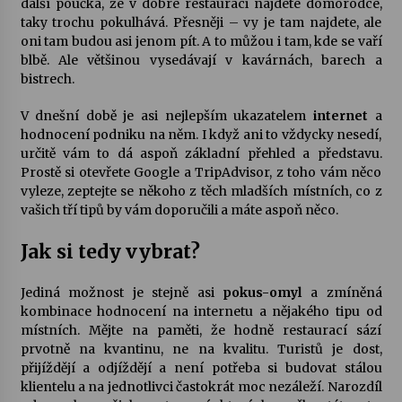
další poučka, že v dobré restauraci najdete domorodce,
taky trochu pokulhává. Přesněji – vy je tam najdete, ale
oni tam budou asi jenom pít. A to můžou i tam, kde se vaří
blbě. Ale většinou vysedávají v kavárnách, barech a
bistrech.
V dnešní době je asi nejlepším ukazatelem
internet
a
hodnocení podniku na něm. I když ani to vždycky nesedí,
určitě vám to dá aspoň základní přehled a představu.
Prostě si otevřete Google a TripAdvisor, z toho vám něco
vyleze, zeptejte se někoho z těch mladších místních, co z
vašich tří tipů by vám doporučili a máte aspoň něco.
Jak si tedy vybrat?
Jediná možnost je stejně asi
pokus-omyl
a zmíněná
kombinace hodnocení na internetu a nějakého tipu od
místních. Mějte na paměti, že hodně restaurací sází
prvotně na kvantinu, ne na kvalitu. Turistů je dost,
přijíždějí a odjíždějí a není potřeba si budovat stálou
klientelu a na jednotlivci častokrát moc nezáleží. Narozdíl