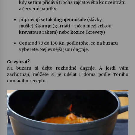
kdy se tam přidává trocha rajčatového koncentrátu
a červené papriky.
připravují se tak
dagnje/mušule
(slávky,
mušle),
škampi
(garnáti – něco mezi velkou
krevetou a rakem) nebo
kozice
(krevety)
Cena: od 70 do 130 Kn, podle toho, co na buzaru
vyberete. Nejlevnější jsou dagnje.
Co vybrat?
Na buzaru si dejte rozhodně dagnje. A jestli vám
zachutnají, můžete si je udělat i doma podle Toniho
domácího receptu.