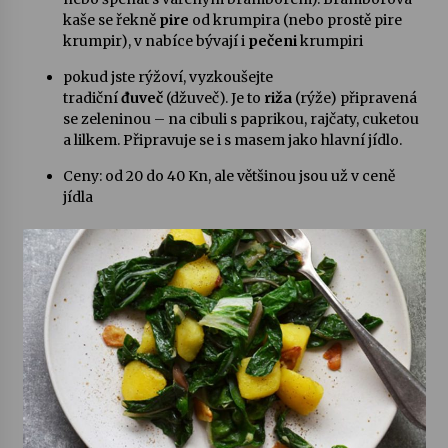
kaše se řekně
pire
od krumpira (nebo prostě pire
krumpir), v nabíce bývají i
pečeni
krumpiri
pokud jste rýžoví, vyzkoušejte
tradiční
đuveč
(džuveč). Je to
riža
(rýže) připravená
se zeleninou – na cibuli s paprikou, rajčaty, cuketou
a lilkem. Připravuje se i s masem jako hlavní jídlo.
Ceny: od 20 do 40 Kn, ale většinou jsou už v ceně
jídla