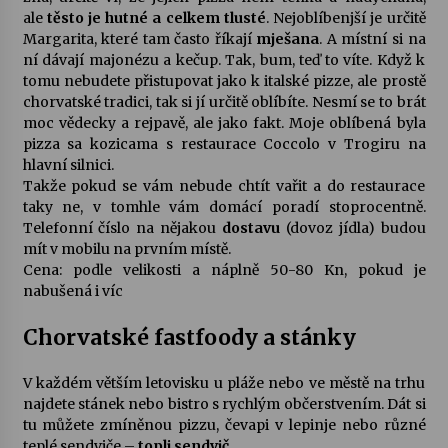
ale
těsto je hutné a celkem tlusté
. Nejoblíbenjší je určitě
Margarita, které tam často říkají
mješana
. A místní si na
ní dávají majonézu a kečup. Tak, bum, teď to víte. Když k
tomu nebudete přistupovat jako k italské pizze, ale prostě
chorvatské tradici, tak si jí určitě oblíbíte. Nesmí se to brát
moc vědecky a rejpavě, ale jako fakt. Moje oblíbená byla
pizza sa kozicama s restaurace Coccolo v Trogiru na
hlavní silnici.
Takže pokud se vám nebude chtít vařit a do restaurace
taky ne, v tomhle vám domácí poradí stoprocentně.
Telefonní číslo na nějakou
dostavu
(dovoz jídla) budou
mít v mobilu na prvním místě.
Cena: podle velikosti a náplně 50-80 Kn, pokud je
nabušená i víc
Chorvatské fastfoody a stánky
V každém větším letovisku u pláže nebo ve městě na trhu
najdete stánek nebo bistro s rychlým občerstvením. Dát si
tu můžete zmíněnou pizzu, čevapi v lepinje nebo různé
teplé sendviče –
topli sendvič
.