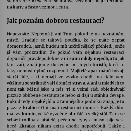
standrad je 10 %. Platí se hotově, většinou mají i terminál
na karty a často vezmou i eura.
Jak poznám dobrou restauraci?
Nepoznáte. Nepozná ji ani Toni, pokud je na neznámém
místě. Traduje se taková poučka, že se máte zeptat
domorodců. Jasně, budou mít určitě nějaký přehled. Jenže
já vám prozradím, že pokud vám nějakou restauraci
doporučí, pravděpodobně v ní
sami nikdy nejedli
, a to jak
tam vaří, znají jen z doslechu od jiných turistů, kteří to
taky nemusí úplně rozpoznat. Majitelé apartmánů bývají
starší lidé, a ti nemají ve zvyku chodit na jídlo ven,
většinou se striktně vaří domácí strava. A ani u mladých to
není tak běžné jako u nás. Ti si velmi rádi objednávají
pizzu z oblíbené restaurace nebo si dají u stánku ćevape.
Pokud tedy nějaké jídlo z tamnějsího podniku znají, je to
pizza z krabice. Oni mají restauraci doma – každý dům
má tzv.
komin
, velké vyzděné ohniště a velký stůl. Tam se
schází rodina a přátelé, pečou se ryby a maso, pije se a
kecá. Zkrátka nikam extra chodit nepotřebují. Takže i