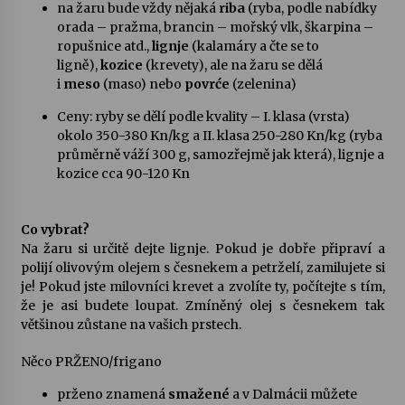
na žaru bude vždy nějaká
riba
(ryba, podle nabídky
orada – pražma, brancin – mořský vlk, škarpina –
ropušnice atd.,
lignje
(kalamáry a čte se to
ligně),
kozice
(krevety), ale na žaru se dělá
i
meso
(maso) nebo
povrće
(zelenina)
Ceny: ryby se dělí podle kvality – I. klasa (vrsta)
okolo 350-380 Kn/kg a II. klasa 250-280 Kn/kg (ryba
průměrně váží 300 g, samozřejmě jak která), lignje a
kozice cca 90-120 Kn
Co vybrat?
Na žaru si určitě dejte lignje. Pokud je dobře připraví a
polijí olivovým olejem s česnekem a petrželí, zamilujete si
je! Pokud jste milovníci krevet a zvolíte ty, počítejte s tím,
že je asi budete loupat. Zmíněný olej s česnekem tak
většinou zůstane na vašich prstech.
Něco PRŽENO/frigano
prženo znamená
smažené
a v Dalmácii můžete