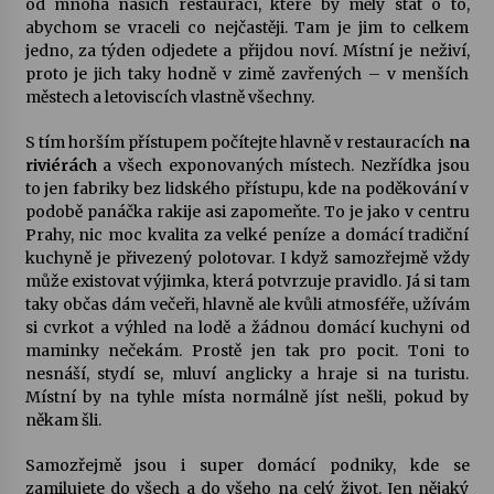
od mnoha našich restaurací, které by měly stát o to,
abychom se vraceli co nejčastěji. Tam je jim to celkem
jedno, za týden odjedete a přijdou noví. Místní je neživí,
proto je jich taky hodně v zimě zavřených – v menších
městech a letoviscích vlastně všechny.
S tím horším přístupem počítejte hlavně v restauracích
na
riviérách
a všech exponovaných místech. Nezřídka jsou
to jen fabriky bez lidského přístupu, kde na poděkování v
podobě panáčka rakije asi zapomeňte. To je jako v centru
Prahy, nic moc kvalita za velké peníze a domácí tradiční
kuchyně je přivezený polotovar. I když samozřejmě vždy
může existovat výjimka, která potvrzuje pravidlo. Já si tam
taky občas dám večeři, hlavně ale kvůli atmosféře, užívám
si cvrkot a výhled na lodě a žádnou domácí kuchyni od
maminky nečekám. Prostě jen tak pro pocit. Toni to
nesnáší, stydí se, mluví anglicky a hraje si na turistu.
Místní by na tyhle místa normálně jíst nešli, pokud by
někam šli.
Samozřejmě jsou i super domácí podniky, kde se
zamilujete do všech a do všeho na celý život. Jen nějaký