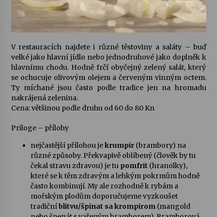
V restauracích najdete i různé těstoviny a saláty – buď
velké jako hlavní jídlo nebo jednodruhové jako doplněk k
hlavnímu chodu. Hodně frčí obyčejný zelený salát, který
se ochucuje olivovým olejem a červeným vinným octem.
Ty míchané jsou často podle tradice jen na hromadu
nakrájená zelenina.
Cena: většinou podle druhu od 60 do 80 Kn
Priloge – přílohy
nejčastější přílohou je
krumpir
(brambory) na
různé způsoby. Překvapivě oblíbený (člověk by tu
čekal stravu zdravou) je tu
pomfrit
(hranolky),
které se k těm zdravým a lehkým pokrmům hodně
často kombinují. My ale rozhodně k rybám a
mořským plodům doporučujeme vyzkoušet
tradiční
blitvu/špinat sa krompirom
(mangold
nebo špenát s vařeným bramborem). Bramborová