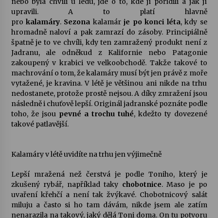
nebo byla chvíli u ledu, jde o to, kde jí pořídili a jak jí
upravili. A to platí hlavně
pro
kalamáry
.
Sezona
kalamár
je po konci léta
, kdy se
hromadně naloví a pak zamrazí do zásoby. Principiálně
špatně je to ve chvíli, kdy ten zamražený produkt není z
Jadranu, ale odněkud z Kalifornie nebo Patagonie
zakoupený v krabici ve velkoobchodě. Takže takové to
machrování o tom, že kalamáry musí být jen právě z moře
vytažené, je kravina. V létě je většinou ani nikde na trhu
nedostanete, protože prostě nejsou. A díky zmražení jsou
následně i chuťově lepší. Originál jadranské poznáte podle
toho, že jsou
pevné a trochu tuhé
, kdežto ty dovezené
takové patlavější.
Kalamáry v létě uvidíte na trhu jen výjimečně
Lepší mražená než čerstvá je podle Toniho, který je
zkušený rybář, například taky
chobotnice
. Maso je po
uvaření křehčí a není tak žvýkavé. Chobotnicový salát
miluju a často si ho tam dávám, nikde jsem ale zatím
nenarazila na takový, jaký dělá Toni doma. On tu potvoru