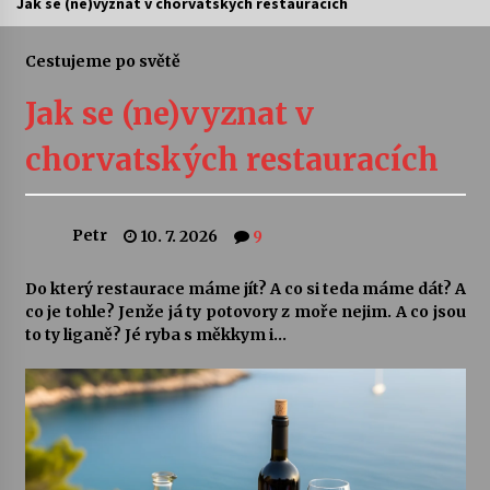
Jak se (ne)vyznat v chorvatských restauracích
Letní koncerty ve Stromovce: Ars Camerata a
Sukuba Ensemble
Cestujeme po světě
4. 8. 2026
Jak se (ne)vyznat v
Vernisáž výstavy Josefíny Duškové: Stávám se
chorvatských restauracích
kapkou
30. 7. 2026
Petr
10. 7. 2026
9
Veselí muzikanti
30. 7. 2026
Do který restaurace máme jít? A co si teda máme dát? A
co je tohle? Jenže já ty potovory z moře nejim. A co jsou
to ty liganě? Jé ryba s měkkym i…
Pozvánka na integrační festival Quijotova
šedesátka: 28. 7.–1. 8. 2026
28. 7. 2026
Letní koncerty ve Stromovce: Kolchoz a
Jenakaši
28. 7. 2026