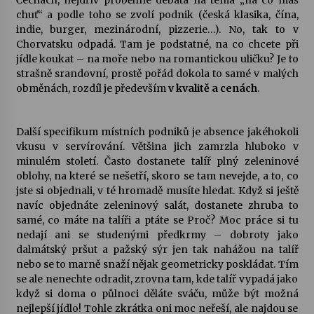
chuť“ a podle toho se zvolí podnik (česká klasika, čína,
indie, burger, mezinárodní, pizzerie…). No, tak to v
Chorvatsku odpadá. Tam je podstatné, na co chcete při
jídle koukat – na moře nebo na romantickou uličku? Je to
strašně srandovní, prostě pořád dokola to samé v malých
obměnách, rozdíl je především
v kvalitě a cenách
.
Další specifikum místních podniků je absence jakéhokoli
vkusu v servírování. Většina jich zamrzla hluboko v
minulém století. Často dostanete talíř plný zeleninové
oblohy, na které se nešetří, skoro se tam nevejde, a to, co
jste si objednali, v té hromadě musíte hledat. Když si ještě
navíc objednáte zeleninový salát, dostanete zhruba to
samé, co máte na talíři a ptáte se Proč? Moc práce si tu
nedají ani se studenými předkrmy – dobroty jako
dalmátský pršut a pažský sýr jen tak nahážou na talíř
nebo se to marně snaží nějak geometricky poskládat. Tím
se ale nenechte odradit, zrovna tam, kde talíř vypadá jako
když si doma o půlnoci děláte sváču, může být možná
nejlepší jídlo! Tohle zkrátka oni moc neřeší, ale najdou se