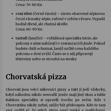
Cena: 70-80 Kn
crni rižot
(černé rizoto) – rizoto obarvené sépiovou
černí s kousky sépie, vařené v rybím vývaru. Vypadá
hodně divně, ale chutná skvěle.
Cena: 80-90 Kn
tartufi
(lanýže) – vyhlášená specialita Istrie, ale
pokrmy s nimi nabízejí i v restauracích jinde. Pokud
budete chtít ochutnat, lanýž určitě cenu každého
pokrmu o dost zvýší. Často se z něj připravují
těstoviny nebo se strouhá na steaky.
Chorvatská pizza
Chorvati jsou velcí milovníci pizzy a fakt jí jedí vždycky,
když náhodou nikdo neuvařil. Jenže mají jiný vkus a tuhle
italskou specialitu si upravili trochu po svém. Kdo v
Chorvatsku nikdy nebyl, může být překvapen. Kdo to tam
zná, určitě ví, že jejich pizza není tenká a nadýchaná,