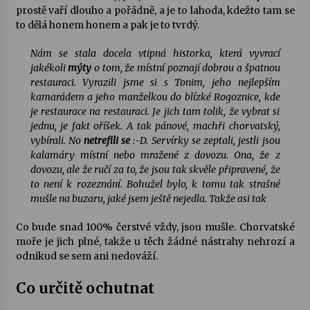
prostě vaří dlouho a pořádně, a je to lahoda, kdežto tam se
to dělá honem honem a pak je to tvrdý.
Nám se stala docela vtipná historka, která vyvrací
jakékoli
mýty
o tom, že místní poznají dobrou a špatnou
restauraci. Vyrazili jsme si s Tonim, jeho nejlepším
kamarádem a jeho manželkou do blízké Rogoznice, kde
je restaurace na restauraci. Je jich tam tolik, že vybrat si
jednu, je fakt oříšek. A tak pánové, machři chorvatský,
vybírali. No
netrefili se
:-D. Servírky se zeptali, jestli jsou
kalamáry místní nebo mražené z dovozu. Ona, že z
dovozu, ale že ručí za to, že jsou tak skvěle připravené, že
to není k rozeznání. Bohužel bylo, k tomu tak strašné
mušle na buzaru, jaké jsem ještě nejedla. Takže asi tak
Co bude snad 100% čerstvé vždy, jsou mušle. Chorvatské
moře je jich plné, takže u těch žádné nástrahy nehrozí a
odnikud se sem ani nedováží.
Co určitě ochutnat