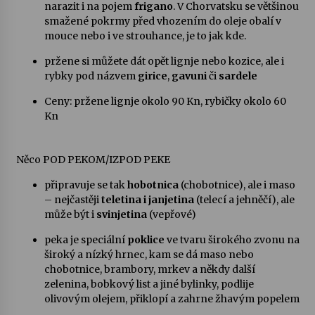
narazit i na pojem
frigano
. V Chorvatsku se většinou
smažené pokrmy před vhozením do oleje obalí v
mouce nebo i ve strouhance, je to jak kde.
pržene si můžete dát opět lignje nebo kozice, ale i
rybky pod názvem
girice
,
gavuni
či
sardele
Ceny: pržene lignje okolo 90 Kn, rybičky okolo 60
Kn
Něco POD PEKOM/IZPOD PEKE
připravuje se tak
hobotnica
(chobotnice), ale i maso
– nejčastěji
teletina i janjetina
(telecí a jehněčí), ale
může být i
svinjetina
(vepřové)
peka je speciální
poklice
ve tvaru širokého zvonu na
široký a nízký hrnec, kam se dá maso nebo
chobotnice, brambory, mrkev a někdy další
zelenina, bobkový list a jiné bylinky, podlije
olivovým olejem, přiklopí a zahrne žhavým popelem