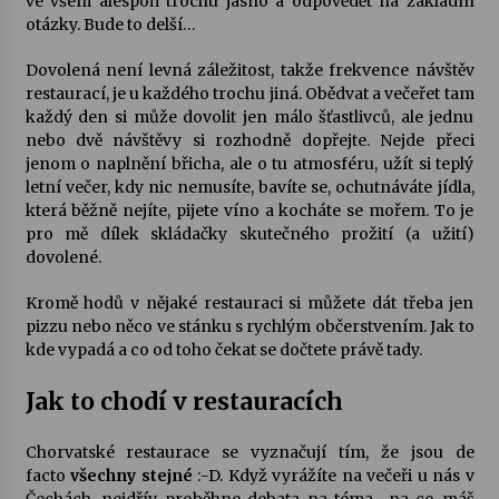
ve všem alespoň trochu jasno a odpovědět na základní
otázky. Bude to delší…
Varhanní recitál Michala Novenka v Klášteře
Dovolená není levná záležitost, takže frekvence návštěv
Želiv
restaurací, je u každého trochu jiná. Obědvat a večeřet tam
3. 7. 2026
každý den si může dovolit jen málo šťastlivců, ale jednu
nebo dvě návštěvy si rozhodně dopřejte. Nejde přeci
Petr Adamec – Malovaný svět
jenom o naplnění břicha, ale o tu atmosféru, užít si teplý
30. 6. 2026
letní večer, kdy nic nemusíte, bavíte se, ochutnáváte jídla,
která běžně nejíte, pijete víno a kocháte se mořem. To je
pro mě dílek skládačky skutečného prožití (a užití)
dovolené.
Kromě hodů v nějaké restauraci si můžete dát třeba jen
pizzu nebo něco ve stánku s rychlým občerstvením. Jak to
kde vypadá a co od toho čekat se dočtete právě tady.
Jak to chodí v restauracích
Chorvatské restaurace se vyznačují tím, že jsou de
facto
všechny stejné
:-D. Když vyrážíte na večeři u nás v
Čechách, nejdřív proběhne debata na téma „na co máš