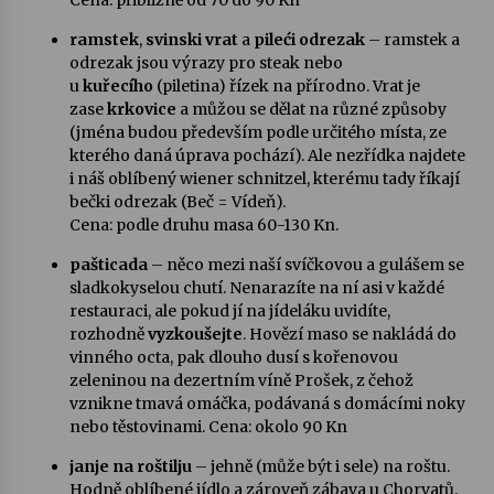
Cena: přibližně od 70 do 90 Kn
ramstek
,
svinski vrat
a
pileći odrezak
– ramstek a
odrezak jsou výrazy pro steak nebo
u
kuřecího
(piletina) řízek na přírodno. Vrat je
zase
krkovice
a můžou se dělat na různé způsoby
(jména budou především podle určitého místa, ze
kterého daná úprava pochází). Ale nezřídka najdete
i náš oblíbený wiener schnitzel, kterému tady říkají
bečki odrezak (Beč = Vídeň).
Cena: podle druhu masa 60-130 Kn.
pašticada
– něco mezi naší svíčkovou a gulášem se
sladkokyselou chutí. Nenarazíte na ní asi v každé
restauraci, ale pokud jí na jídeláku uvidíte,
rozhodně
vyzkoušejte
. Hovězí maso se nakládá do
vinného octa, pak dlouho dusí s kořenovou
zeleninou na dezertním víně Prošek, z čehož
vznikne tmavá omáčka, podávaná s domácími noky
nebo těstovinami. Cena: okolo 90 Kn
janje na roštilju
– jehně (může být i sele) na roštu.
Hodně oblíbené jídlo a zároveň zábava u Chorvatů,