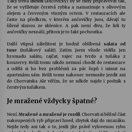
Taky třeba
inčuni
(ančovičky) by se měly připravovat tak,
že se vyfiletuje čerstvá rybka a namarinuje s olivovým
olejem a červeným vinným octem. V restauracích ale
často na předkrm, v kterém ančovičky jsou, dávají tu
šíleně slanou ze sklenice. A pak není divu, že lidi ty
ančovičky nesnáší, přitom je to fakt pochoutka.
Další vtipná záležitost je hodně oblíbená
salata od
tune
(tuňákový salát). Zatím jsem všude viděla jen
hromadu salátu, rajčat, vajec na tvrdo a tuňáka z
konzervy. Kvůli tomu nikdo nemusí chodit do restaurace
a udělá si ho bez problémů za pár šupů i minut na
apartmánu sám. Kvůli tomu nakonec nemusíte jezdit ani
do Chorvatska Ale věřím, že se někde najde i podnik s
čerstvým tuňákem.
Je mražené vždycky špatné?
Není.
Mražené a mražené je rozdíl
. Chorvati si běžně část
nakoupených ryb připraví hned, zbytek dají do mrazáku.
Nejde tedy ani tak o to, jestli jíte právě vylovenou rybu