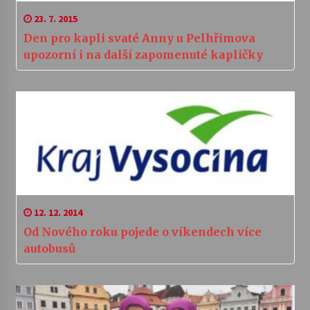
23. 7. 2015
Den pro kapli svaté Anny u Pelhřimova
upozorní i na další zapomenuté kapličky
12. 12. 2014
Od Nového roku pojede o víkendech více
autobusů