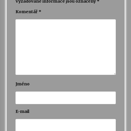
Vyžadované informace jsou označeny
*
Komentář
*
Jméno
E-mail