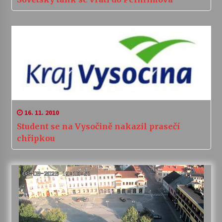
16. 11. 2010
Student se na Vysočině nakazil prasečí
chřipkou