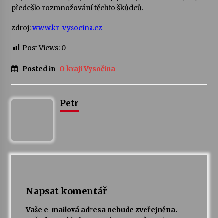
předešlo rozmnožování těchto škůdců.
Varhanní recitál Michala Novenka v Klášteře
zdroj:
www.kr-vysocina.cz
Želiv
3. 7. 2026
Post Views:
0
Petr Adamec – Malovaný svět
Posted in
O kraji Vysočina
30. 6. 2026
Petr
Napsat komentář
Vaše e-mailová adresa nebude zveřejněna.