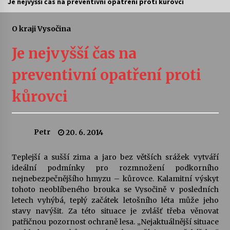
Je nejvyšší čas na preventivní opatření proti kůrovci
Letní koncerty ve Stromovce: Ars Camerata a
Sukuba Ensemble
O kraji Vysočina
4. 8. 2026
Je nejvyšší čas na
Vernisáž výstavy Josefíny Duškové: Stávám se
preventivní opatření proti
kapkou
30. 7. 2026
kůrovci
Veselí muzikanti
30. 7. 2026
Petr
20. 6. 2014
Teplejší a sušší zima a jaro bez větších srážek vytváří
Pozvánka na integrační festival Quijotova
šedesátka: 28. 7.–1. 8. 2026
ideální podmínky pro rozmnožení podkorního
28. 7. 2026
nejnebezpečnějšího hmyzu – kůrovce. Kalamitní výskyt
tohoto neoblíbeného brouka se Vysočině v posledních
letech vyhýbá, teplý začátek letošního léta může jeho
Letní koncerty ve Stromovce: Kolchoz a
stavy navýšit. Za této situace je zvlášť třeba věnovat
Jenakaši
patřičnou pozornost ochraně lesa. „Nejaktuálnější situace
28. 7. 2026