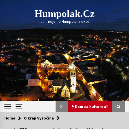
Skip
to
Humpolak.cz
content
. . . . . nejen o Humpolci a okolí
Kam za kulturou?
Home
O kraji Vysočina
Kam za kulturou?