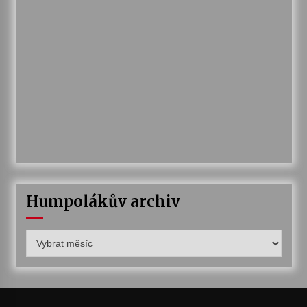
Humpolákův archiv
Humpolákův
archiv