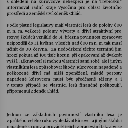
s ohledem na kůrovcové nebezpečí je na Třebíčsku,“
informoval radní Kraje Vysočina pro oblast životního
Votavžatský ploty
prostředí a zemědělství Zdeněk Chlád.
23. 7. 2026
Podle platné legislativy mají vlastníci lesů do polohy 600
m n. m. veškeré polomy, vývraty a dříví atraktivní pro
rozvoj škůdců vzniklé do 31. března povinnost zpracovat
Letní koncerty ve Stromovce: Rufus Miller
nejpozději do 31. května, v lesích nad 600 m n. m. tak musí
22. 7. 2026
učinit do 30. června. Za nedodržení těchto termínů jim
hrozí pokuta až 100 tisíc korun, při opakovaní až dvakrát
vyšší. „Liknavostí si mohou vlastníci sami sobě, ale i jiným
Vysočinka
vlastníkům lesa způsobovat škody. Kůrovcem napadené a
17. 7. 2026
poškozené dříví má nižší zpeněžení, mladé porosty
napadené kůrovcem musí být předčasně těženy a i
v tomto případě se vlastníci lesů finančně poškozují“,
Ozvěny prázdnin
připomenul Zdeněk Chlád.
14. 7. 2026
Jednou ze základních povinností vlastníka lesa je
Za kulturou kousek za Humpolec. V Želivě ožije
v průběhu celého roku vyhledávat kůrovci a jinými škůdci
odkaz Josefa Čapka
napadené stromy a provádět jejich zpracování tak, aby se
13. 7. 2026