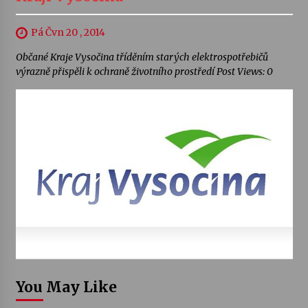
Pá Čvn 20 , 2014
Občané Kraje Vysočina tříděním starých elektrospotřebičů
výrazně přispěli k ochraně životního prostředí Post Views: 0
You May Like