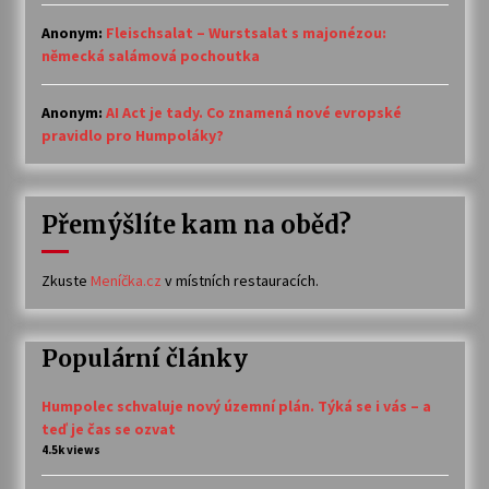
Anonym
:
Fleischsalat – Wurstsalat s majonézou:
německá salámová pochoutka
Anonym
:
AI Act je tady. Co znamená nové evropské
pravidlo pro Humpoláky?
Přemýšlíte kam na oběd?
Zkuste
Meníčka.cz
v místních restauracích.
Populární články
Humpolec schvaluje nový územní plán. Týká se i vás – a
teď je čas se ozvat
4.5k views