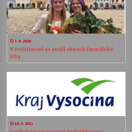
7. 9. 2020
V Pelhřimově se snaží obnovit farmářské
trhy
14. 9. 2011
Sovětský tank se vrátí do Pelhřimova