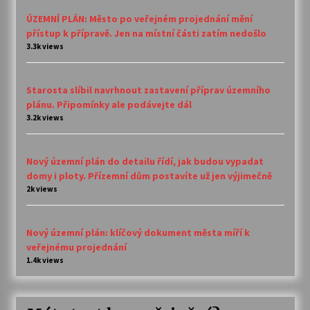
ÚZEMNÍ PLÁN: Město po veřejném projednání mění
přístup k přípravě. Jen na místní části zatím nedošlo
3.3k views
Starosta slíbil navrhnout zastavení příprav územního
plánu. Připomínky ale podávejte dál
3.2k views
Nový územní plán do detailu řídí, jak budou vypadat
domy i ploty. Přízemní dům postavíte už jen výjimečně
2k views
Nový územní plán: klíčový dokument města míří k
veřejnému projednání
1.4k views