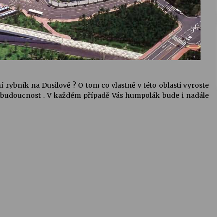
í rybník na Dusilově ? O tom co vlastně v této oblasti vyroste
ž budoucnost . V každém případě Vás humpolák bude i nadále