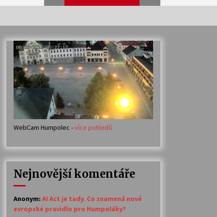
Veselí muzikanti
30. 7. 2026
Votavžatský ploty
23. 7. 2026
WebCam Humpolec -
více pohledů
Ozvěny prázdnin
14. 7. 2026
Nejnovější komentáře
Petr Adamec – Malovaný svět
30. 6. 2026
Anonym
:
AI Act je tady. Co znamená nové
evropské pravidlo pro Humpoláky?