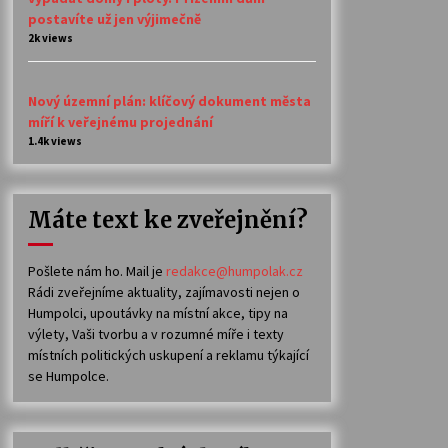
postavíte už jen výjimečně
2k views
Nový územní plán: klíčový dokument města
míří k veřejnému projednání
1.4k views
Máte text ke zveřejnění?
Pošlete nám ho. Mail je
redakce@humpolak.cz
Rádi zveřejníme aktuality, zajímavosti nejen o
Humpolci, upoutávky na místní akce, tipy na
výlety, Vaši tvorbu a v rozumné míře i texty
místních politických uskupení a reklamu týkající
se Humpolce.