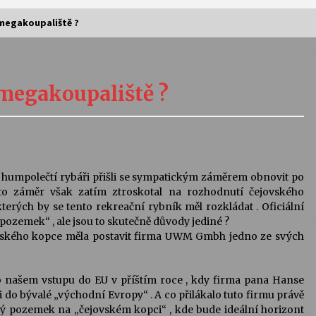
megakoupaliště ?
Vernisáž výstavy Josefíny Duškové:
Stávám se kapkou
megakoupaliště ?
30. 7. 2026
Letní koncerty ve Stromovce:
Kolchoz a Jenakaši
28. 7. 2026
t , humpolečtí rybáři přišli se sympatickým záměrem obnovit po
nto záměr však zatím ztroskotal na rozhodnutí čejovského
s
Vysočinka
kterých by se tento rekreační rybník měl rozkládat . Oficiální
17. 7. 2026
pozemek“ , ale jsou to skutečně důvody jediné ?
vského kopce měla postavit firma UWM Gmbh jedno ze svých
V
Varhanní recitál Michala Novenka v
po našem vstupu do EU v příštím roce , kdy firma pana Hanse
Klášteře Želiv
 bývalé „východní Evropy“ . A co přilákalo tuto firmu právě
3. 7. 2026
ý pozemek na „čejovském kopci“ , kde bude ideální horizont