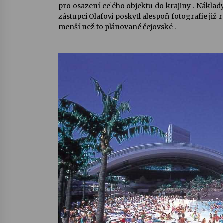
pro osazení celého objektu do krajiny . Náklad
zástupci Olafovi poskytl alespoň fotografie již 
menší než to plánované čejovské .