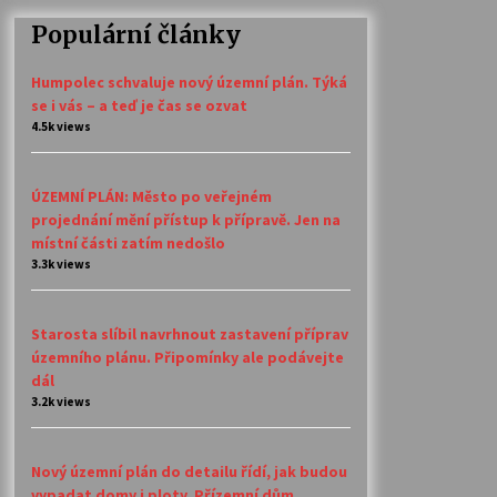
Populární články
Humpolec schvaluje nový územní plán. Týká
se i vás – a teď je čas se ozvat
4.5k views
ÚZEMNÍ PLÁN: Město po veřejném
projednání mění přístup k přípravě. Jen na
místní části zatím nedošlo
3.3k views
Starosta slíbil navrhnout zastavení příprav
územního plánu. Připomínky ale podávejte
dál
3.2k views
Nový územní plán do detailu řídí, jak budou
vypadat domy i ploty. Přízemní dům