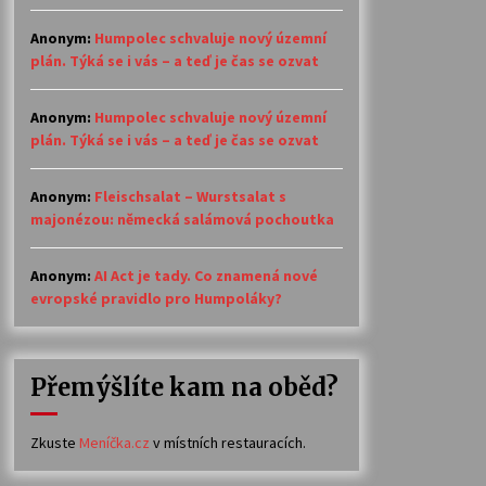
Anonym
:
Humpolec schvaluje nový územní
plán. Týká se i vás – a teď je čas se ozvat
Anonym
:
Humpolec schvaluje nový územní
plán. Týká se i vás – a teď je čas se ozvat
Anonym
:
Fleischsalat – Wurstsalat s
majonézou: německá salámová pochoutka
Anonym
:
AI Act je tady. Co znamená nové
evropské pravidlo pro Humpoláky?
Přemýšlíte kam na oběd?
Zkuste
Meníčka.cz
v místních restauracích.