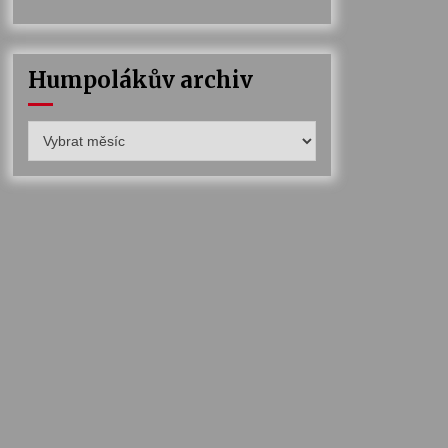
Humpolákův archiv
Humpolákův
archiv