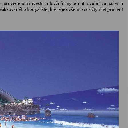
y na uvedenou investici nluvčí firmy odmítl uvolnit , a našemu
realizovaného koupaliště , které je ovšem o cca čtyřicet procent