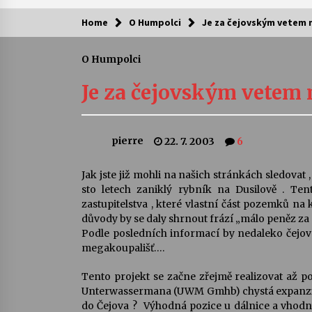
Home
O Humpolci
Je za čejovským vetem 
Kam za kulturou?
O Humpolci
Letní koncerty ve Stromovce: Ars
Camerata a Sukuba Ensemble
Je za čejovským vetem 
4. 8. 2026
Pozvánka na integrační festival
pierre
22. 7. 2003
6
Quijotova šedesátka: 28. 7.–1. 8.
2026
28. 7. 2026
Jak jste již mohli na našich stránkách sledova
sto letech zaniklý rybník na Dusilově . Te
Letní koncerty ve Stromovce: Rufu
zastupitelstva , které vlastní část pozemků na 
Miller
důvody by se daly shrnout frází „málo peněz za 
22. 7. 2026
Podle posledních informací by nedaleko čejo
megakoupališť….
Za kulturou kousek za Humpolec. 
Tento projekt se začne zřejmě realizovat až 
Želivě ožije odkaz Josefa Čapka
Unterwassermana (UWM Gmhb) chystá expanzi do
13. 7. 2026
do Čejova ? Výhodná pozice u dálnice a vhodn