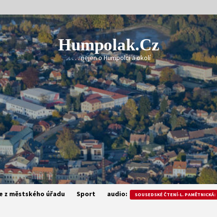
Humpolak.cz
. . . . . nejen o Humpolci a okolí
e z městského úřadu
Sport
audio:
SOUSEDSKÉ ČTENÍ-L. PAMĚTNICKÁ: 