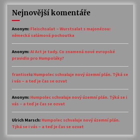
Nejnovější komentáře
Anonym
:
Fleischsalat – Wurstsalat s majonézou:
německá salámová pochoutka
Anonym
:
AI Act je tady. Co znamená nové evropské
pravidlo pro Humpoláky?
frantisek
:
Humpolec schvaluje nový územní plán. Týká se
i vás – a teď je čas se ozvat
Anonym
:
Humpolec schvaluje nový územní plán. Týká se i
vás – a teď je čas se ozvat
Ulrich Marsch
:
Humpolec schvaluje nový územní plán.
Týká se i vás – a teď je čas se ozvat