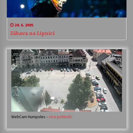
24. 6. 2005
Zábava na Lipnici
WebCam Humpolec -
více pohledů