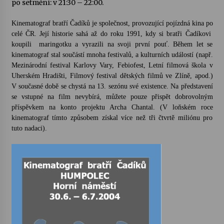
po setmění: v 21:30 – 22:00.
Votavžatský ploty
Kinematograf bratří Čadíků je společnost, provozující pojízdná kina po
23. 7. 2026
celé ČR. Její historie sahá až do roku 1991, kdy si bratři Čadíkovi
koupili maringotku a vyrazili na svoji první pouť. Během let se
kinematograf stal součástí mnoha festivalů, a kulturních událostí (např.
Mezinárodní festival Karlovy Vary, Febiofest, Letní filmová škola v
Letní koncerty ve Stromovce: Rufus Miller
Uherském Hradišti, Filmový festival dětských filmů ve Zlíně, apod.)
22. 7. 2026
V současné době se chystá na 13. sezónu své existence. Na představení
se vstupné na film nevybírá, můžete pouze přispět dobrovolným
příspěvkem na konto projektu Archa Chantal. (V loňském roce
Vysočinka
kinematograf tímto způsobem získal více než tři čtvrtě miliónu pro
17. 7. 2026
tuto nadaci).
Ozvěny prázdnin
14. 7. 2026
Za kulturou kousek za Humpolec. V Želivě ožije
odkaz Josefa Čapka
13. 7. 2026