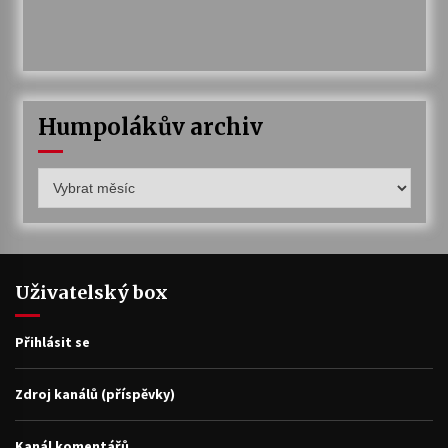
Humpolákův archiv
Humpolákův
archiv
Uživatelský box
Přihlásit se
Zdroj kanálů (příspěvky)
Kanál komentářů