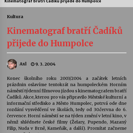
Kinematograf bratří Čadíků přijede do Humpolce
Letní koncerty ve Stromovce: Ars Camerata a
Sukuba Ensemble
Kultura
4. 8. 2026
Kinematograf bratří Čadíků
Vernisáž výstavy Josefíny Duškové: Stávám se
přijede do Humpolce
kapkou
30. 7. 2026
Axl
9. 3. 2004
Veselí muzikanti
30. 7. 2026
Konec školního roku 2003/2004 a začátek letních
prázdnin oslavíme tentokrát na humpoleckém Horním
náměstí týdenní filmovou jízdou s kinematografem bratří
Pozvánka na integrační festival Quijotova
šedesátka: 28. 7.–1. 8. 2026
Čadíků. Akce, kterou pro vás připravilo Městské kulturní a
28. 7. 2026
informační středisko a Město Humpolec, potrvá ode dne
rozdání vysvědčení ve školách, tedy od 30.června do 6.
července. Horní náměstí se na týden změní v letní kino, v
Letní koncerty ve Stromovce: Kolchoz a
němž shlédnete české filmy (Želary, Pupendo, Mazaný
Jenakaši
Filip, Nuda v Brně, Kameňák, a další). Promítat začneme
28. 7. 2026