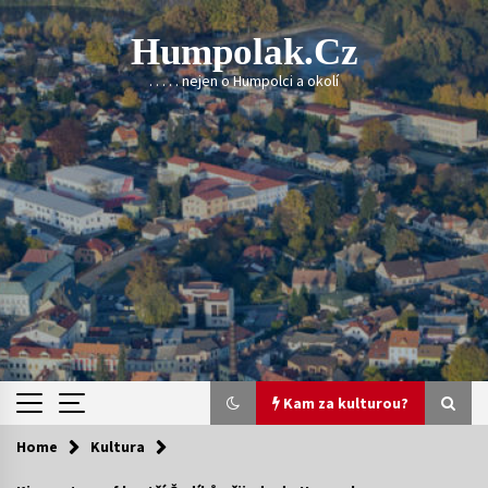
Skip
to
Humpolak.cz
content
. . . . . nejen o Humpolci a okolí
Kam za kulturou?
Home
Kultura
Kam za kulturou?