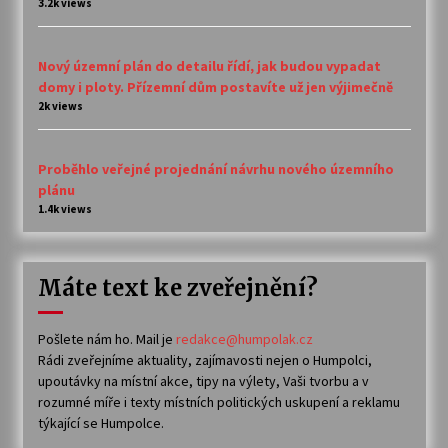
3.2k views
Nový územní plán do detailu řídí, jak budou vypadat
domy i ploty. Přízemní dům postavíte už jen výjimečně
2k views
Proběhlo veřejné projednání návrhu nového územního
plánu
1.4k views
Máte text ke zveřejnění?
Pošlete nám ho. Mail je
redakce@humpolak.cz
Rádi zveřejníme aktuality, zajímavosti nejen o Humpolci,
upoutávky na místní akce, tipy na výlety, Vaši tvorbu a v
rozumné míře i texty místních politických uskupení a reklamu
týkající se Humpolce.