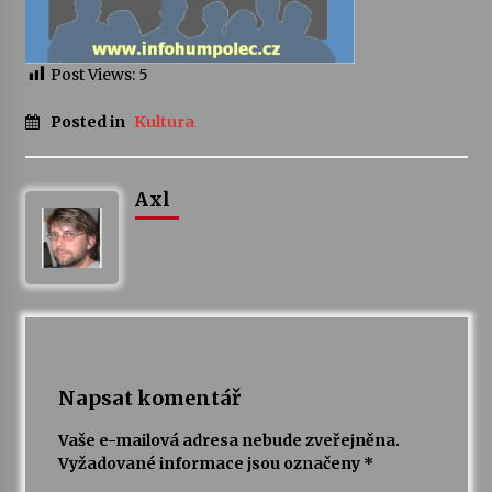
Varhanní recitál Michala Novenka v Klášteře
Želiv
Post Views:
5
3. 7. 2026
Posted in
Kultura
Petr Adamec – Malovaný svět
30. 6. 2026
Axl
Napsat komentář
Vaše e-mailová adresa nebude zveřejněna.
Vyžadované informace jsou označeny
*