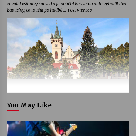
zavolal všímavý soused a já doběhl ke svému autu vyhodit dva
kapucíny, co toužili po hudbě …. Post Views: 5
You May Like