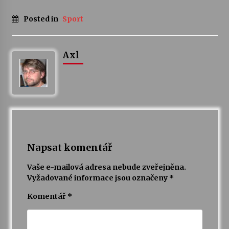
Posted in
Sport
Varhanní recitál Michala Novenka v Klášteře
Želiv
3. 7. 2026
Axl
Petr Adamec – Malovaný svět
30. 6. 2026
Napsat komentář
Vaše e-mailová adresa nebude zveřejněna.
Vyžadované informace jsou označeny
*
Komentář
*