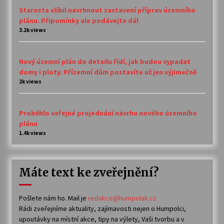
Starosta slíbil navrhnout zastavení příprav územního
plánu. Připomínky ale podávejte dál
3.2k views
Nový územní plán do detailu řídí, jak budou vypadat
domy i ploty. Přízemní dům postavíte už jen výjimečně
2k views
Proběhlo veřejné projednání návrhu nového územního
plánu
1.4k views
Máte text ke zveřejnění?
Pošlete nám ho. Mail je
redakce@humpolak.cz
Rádi zveřejníme aktuality, zajímavosti nejen o Humpolci,
upoutávky na místní akce, tipy na výlety, Vaši tvorbu a v