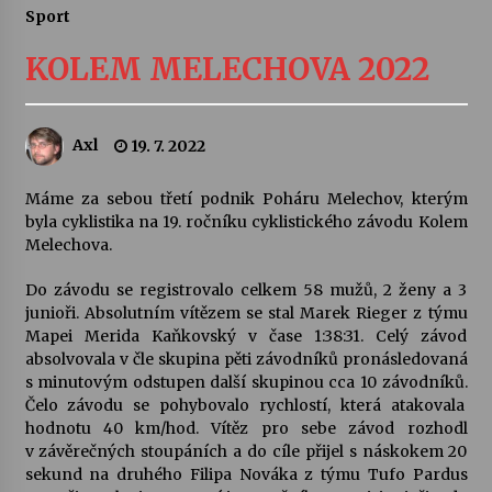
Sport
Letní koncerty ve Stromovce: Ars Camerata a
Sukuba Ensemble
KOLEM MELECHOVA 2022
4. 8. 2026
Vernisáž výstavy Josefíny Duškové: Stávám se
Axl
19. 7. 2022
kapkou
30. 7. 2026
Máme za sebou třetí podnik Poháru Melechov, kterým
byla cyklistika na 19. ročníku cyklistického závodu Kolem
Veselí muzikanti
Melechova.
30. 7. 2026
Do závodu se registrovalo celkem
58 mužů, 2 ženy a 3
junioři. Absolutním vítězem se stal Marek Rieger z týmu
Mapei Merida Kaňkovský v čase 1:38:31. Celý závod
Pozvánka na integrační festival Quijotova
šedesátka: 28. 7.–1. 8. 2026
absolvovala v čle skupina pěti závodníků pronásledovaná
28. 7. 2026
s minutovým odstupen další skupinou cca 10 závodníků.
Čelo závodu se pohybovalo rychlostí, která atakovala
hodnotu 40 km/hod. Vítěz pro sebe závod rozhodl
Letní koncerty ve Stromovce: Kolchoz a
v závěrečných stoupáních a do cíle přijel s náskokem 20
Jenakaši
sekund na druhého Filipa Nováka z týmu Tufo Pardus
28. 7. 2026