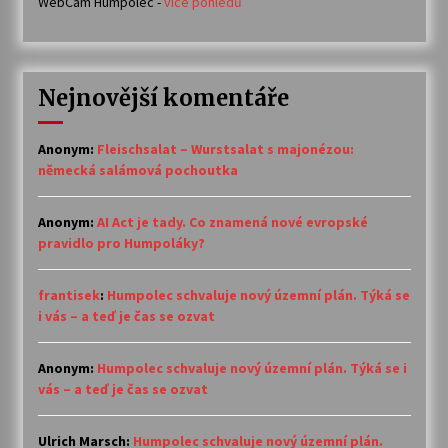
WebCam Humpolec -
více pohledů
Nejnovější komentáře
Anonym
:
Fleischsalat – Wurstsalat s majonézou:
německá salámová pochoutka
Anonym
:
AI Act je tady. Co znamená nové evropské
pravidlo pro Humpoláky?
frantisek
:
Humpolec schvaluje nový územní plán. Týká se
i vás – a teď je čas se ozvat
Anonym
:
Humpolec schvaluje nový územní plán. Týká se i
vás – a teď je čas se ozvat
Ulrich Marsch
:
Humpolec schvaluje nový územní plán.