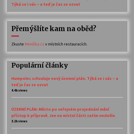
Týká se i vás – a teď je čas se ozvat
Přemýšlíte kam na oběd?
Zkuste
Meníčka.cz
v místních restauracích.
Populární články
Humpolec schvaluje nový územní plán. Týká se i vás – a
teď je čas se ozvat
4.4k views
ÚZEMNÍ PLÁN: Město po veřejném projednání mění
přístup k přípravě. Jen na místní části zatím nedošlo
3.2k views