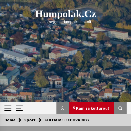
Skip
to
Humpolak.cz
content
. . . . . nejen o Humpolci a okolí
Kam za kulturou?
Home
Sport
KOLEM MELECHOVA 2022
Kam za kulturou?