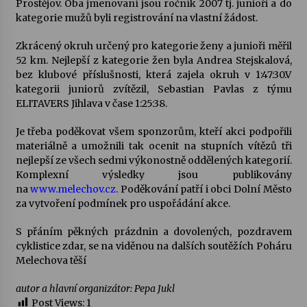
Prostějov. Oba jmenovaní jsou ročník 2007 tj. junioři a do
kategorie mužů byli registrování na vlastní žádost.
Votavžatský ploty
23. 7. 2026
Zkrácený okruh určený pro kategorie ženy a junioři měřil
52 km. Nejlepší z kategorie žen byla Andrea Stejskalová,
bez klubové příslušnosti, která zajela okruh v 1:47:30.V
kategorii juniorů zvítězil, Sebastian Pavlas z týmu
Letní koncerty ve Stromovce: Rufus Miller
ELITAVERS Jihlava v čase 1:25:38.
22. 7. 2026
Je třeba poděkovat všem sponzorům, kteří akci podpořili
materiálně a umožnili tak ocenit na stupních vítězů tři
Vysočinka
nejlepší ze všech sedmi výkonostně oddělených kategorií.
17. 7. 2026
Komplexní výsledky jsou publikovány
na
www.melechov.cz
. Poděkování patří i obci Dolní Město
za vytvoření podmínek pro uspořádání akce.
Ozvěny prázdnin
14. 7. 2026
S přáním pěkných prázdnin a dovolených, pozdravem
cyklistice zdar, se na viděnou na dalších soutěžích Poháru
Melechova těší
Za kulturou kousek za Humpolec. V Želivě ožije
autor a hlavní organizátor: Pepa Jukl
odkaz Josefa Čapka
Post Views:
1
13. 7. 2026