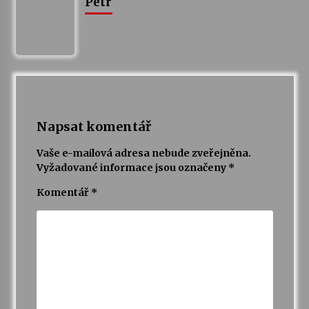
Petr
Napsat komentář
Vaše e-mailová adresa nebude zveřejněna.
Vyžadované informace jsou označeny
*
Komentář
*