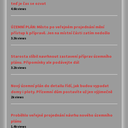
teď je čas se ozvat
4.6k views
ÚZEMNÍ PLÁN: Město po veřejném projednání mění
přístup k přípravě. Jen na místní části zatím nedošlo
3.3k views
Starosta slíbil navrhnout zastavení příprav územního
plánu. Připomínky ale podávejte dál
3.2k views
Nový územní plán do detailu řídí, jak budou vypadat
domy i ploty. Přízemní dům postavíte už jen výjimečně
2k views
Proběhlo veřejné projednání návrhu nového územního
plánu
1.4k views