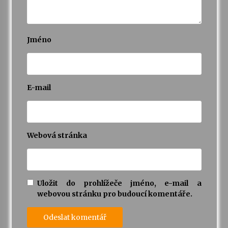
Jméno
E-mail
Webová stránka
Uložit do prohlížeče jméno, e-mail a
webovou stránku pro budoucí komentáře.