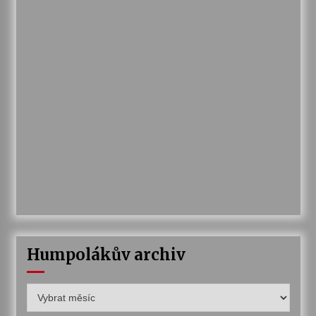
Humpolákův archiv
Humpolákův
archiv