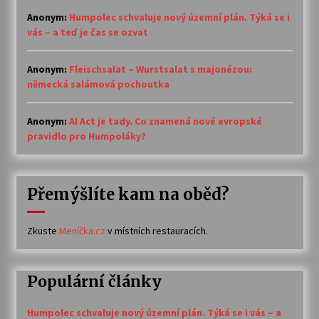
Anonym
:
Humpolec schvaluje nový územní plán. Týká se i
vás – a teď je čas se ozvat
Anonym
:
Fleischsalat – Wurstsalat s majonézou:
německá salámová pochoutka
Anonym
:
AI Act je tady. Co znamená nové evropské
pravidlo pro Humpoláky?
Přemýšlíte kam na oběd?
Zkuste
Meníčka.cz
v místních restauracích.
Populární články
Humpolec schvaluje nový územní plán. Týká se i vás – a