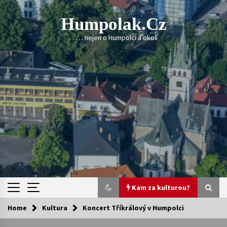
Skip
to
Humpolak.cz
content
. . . . . nejen o Humpolci a okolí
Kam za kulturou?
Home
Kultura
Koncert Tříkrálový v Humpolci
Kam za kulturou?