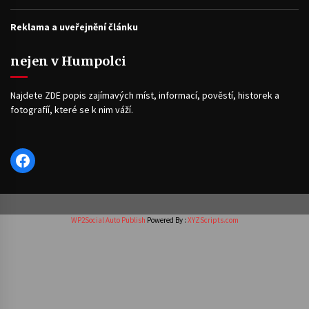
Reklama a uveřejnění článku
nejen v Humpolci
Najdete ZDE popis zajímavých míst, informací, pověstí, historek a
fotografíí, které se k nim váží.
Facebook
WP2Social Auto Publish
Powered By :
XYZScripts.com