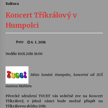
Kultura
Letní koncerty ve Stromovce: Ars Camerata a
Sukuba Ensemble
Koncert Tříkrálový v
4. 8. 2026
Humpolci
Vernisáž výstavy Josefíny Duškové: Stávám se
kapkou
30. 7. 2026
Petr
6. 1. 2016
Veselí muzikanti
Neděle 10.01.2016 16:00
30. 7. 2026
Pozvánka na integrační festival Quijotova
Místo konání: Humpolec, koncertní sál ZUŠ
šedesátka: 28. 7.–1. 8. 2026
28. 7. 2026
Gustava Mahlera
Pěvecké sdružení TUCET vás srdečně zve na Koncert
Letní koncerty ve Stromovce: Kolchoz a
Jenakaši
Tříkrálový, v jehož rámci bude možné přispět na
28. 7. 2026
Tříkrálovou sbírku 2016.