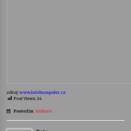
Varhanní recitál Michala Novenka v Klášteře
Želiv
3. 7. 2026
Petr Adamec – Malovaný svět
30. 6. 2026
zdroj:
www.infohumpolec.cz
Post Views:
24
Posted in
Kultura