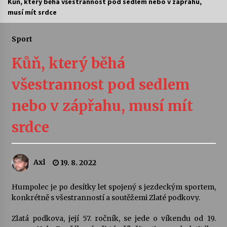
Kůň, který běhá všestrannost pod sedlem nebo v zápřahu,
musí mít srdce
Letní koncerty ve Stromovce: Ars Camerata a
Sukuba Ensemble
4. 8. 2026
Sport
Kůň, který běhá
Vernisáž výstavy Josefíny Duškové: Stávám se
kapkou
všestrannost pod sedlem
30. 7. 2026
nebo v zápřahu, musí mít
Veselí muzikanti
30. 7. 2026
srdce
Pozvánka na integrační festival Quijotova
Axl
19. 8. 2022
šedesátka: 28. 7.–1. 8. 2026
28. 7. 2026
Humpolec je po desítky let spojený s jezdeckým sportem,
konkrétně s všestranností a soutěžemi Zlaté podkovy.
Letní koncerty ve Stromovce: Kolchoz a
Jenakaši
Zlatá podkova, její 57. ročník, se jede o víkendu od 19.
28. 7. 2026