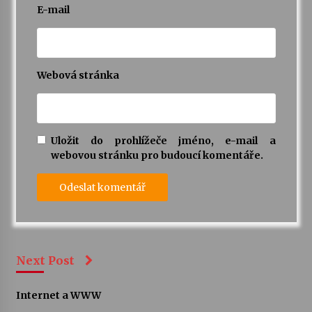
E-mail
Webová stránka
Uložit do prohlížeče jméno, e-mail a
webovou stránku pro budoucí komentáře.
Next Post
Internet a WWW