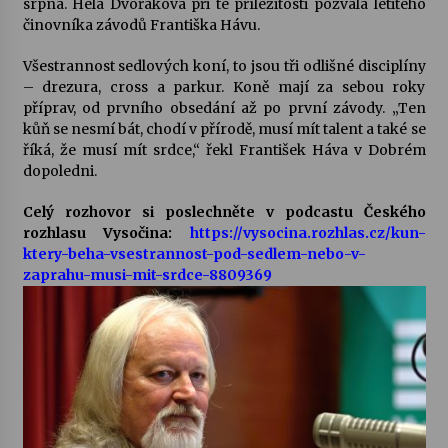
srpna. Hela Dvořáková při té příležitosti pozvala letitého
činovníka závodů Františka Hávu.
Votavžatský ploty
23. 7. 2026
Všestrannost sedlových koní, to jsou tři odlišné disciplíny
– drezura, cross a parkur. Koně mají za sebou roky
příprav, od prvního obsedání až po první závody. „Ten
kůň se nesmí bát, chodí v přírodě, musí mít talent a také se
Letní koncerty ve Stromovce: Rufus Miller
říká, že musí mít srdce,“ řekl František Háva v Dobrém
22. 7. 2026
dopoledni.
Celý rozhovor si poslechněte v podcastu Českého
Vysočinka
rozhlasu Vysočina:
https://vysocina.rozhlas.cz/kun-
17. 7. 2026
ktery-beha-vsestrannost-pod-sedlem-nebo-v-
zaprahu-musi-mit-srdce-8809369
Ozvěny prázdnin
14. 7. 2026
Za kulturou kousek za Humpolec. V Želivě ožije
odkaz Josefa Čapka
13. 7. 2026