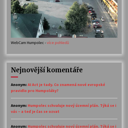
WebCam Humpolec -
více pohledů
Nejnovější komentáře
Anonym
:
AI Act je tady. Co znamená nové evropské
pravidlo pro Humpoláky?
Anonym
:
Humpolec schvaluje nový územní plán. Týká se i
vás – a teď je čas se ozvat
Anonym
:
Humpolec schvaluje nový územní plán. Týká se i