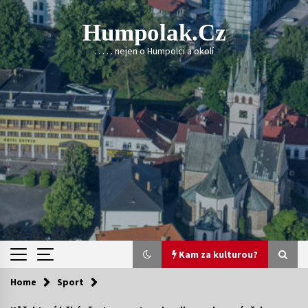
Skip
to
Humpolak.cz
content
. . . . . nejen o Humpolci a okolí
Kam za kulturou?
Home
Sport
Kam za kulturou?