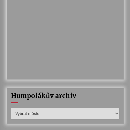
Humpolákův archiv
Humpolákův
archiv