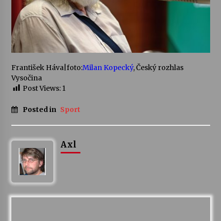
Varhanní recitál Michala Novenka v Klášteře
Želiv
3. 7. 2026
František Háva
|
foto:
Milan Kopecký
,
Český rozhlas
Petr Adamec – Malovaný svět
Vysočina
30. 6. 2026
Post Views:
1
Posted in
Sport
Axl