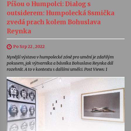
Píšou o Humpolci: Dialog s
outsiderem: Humpolecká 8smička
zvedá prach kolem Bohuslava
Reynka
Po Srp 22 , 2022
Nynější výstava v humpolecké zóně pro umění je zdařilým
pokusem, jak výtvarníka a básníka Bohuslava Reynka dál
rozehrát. A to v kontextu s dalšími umělci. Post Views: 1