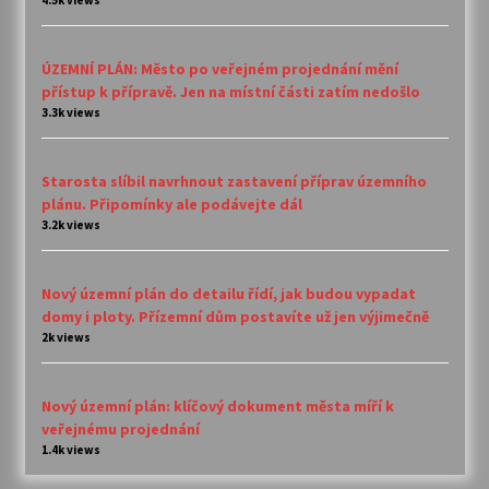
4.5k views
ÚZEMNÍ PLÁN: Město po veřejném projednání mění
přístup k přípravě. Jen na místní části zatím nedošlo
3.3k views
Starosta slíbil navrhnout zastavení příprav územního
plánu. Připomínky ale podávejte dál
3.2k views
Nový územní plán do detailu řídí, jak budou vypadat
domy i ploty. Přízemní dům postavíte už jen výjimečně
2k views
Nový územní plán: klíčový dokument města míří k
veřejnému projednání
1.4k views