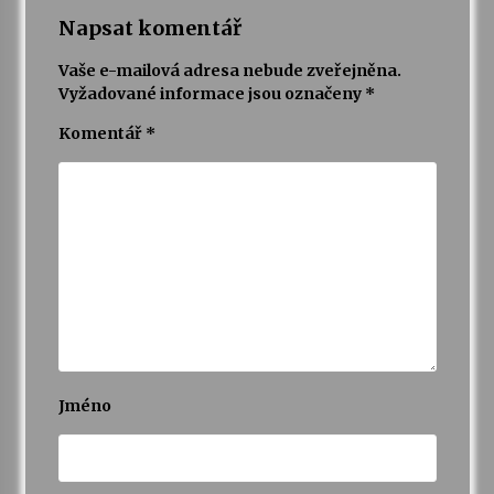
Napsat komentář
Vaše e-mailová adresa nebude zveřejněna.
Vyžadované informace jsou označeny
*
Komentář
*
Jméno