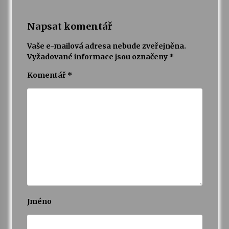
Napsat komentář
Vaše e-mailová adresa nebude zveřejněna.
Vyžadované informace jsou označeny
*
Komentář
*
Jméno