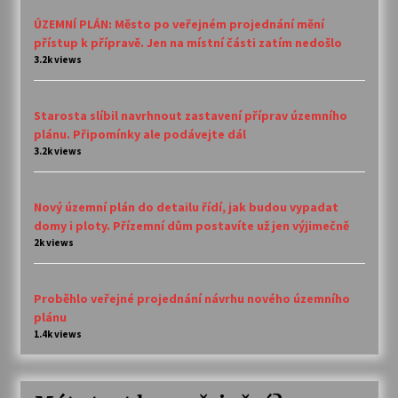
ÚZEMNÍ PLÁN: Město po veřejném projednání mění
přístup k přípravě. Jen na místní části zatím nedošlo
3.2k views
Starosta slíbil navrhnout zastavení příprav územního
plánu. Připomínky ale podávejte dál
3.2k views
Nový územní plán do detailu řídí, jak budou vypadat
domy i ploty. Přízemní dům postavíte už jen výjimečně
2k views
Proběhlo veřejné projednání návrhu nového územního
plánu
1.4k views