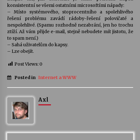
konsistentní se všemi ostatními microsoftími nápady:
– Místo systémového, stoprocentního a spolehlivého
Varhanní recitál Michala Novenka v Klášteře
řešení problému zavádí rádoby-řešení polovičaté a
Želiv
nespolehlivé. (Spamu rozhodně nezabrání, jen ho trochu
3. 7. 2026
ztíží. Až vám přijde e-mail, stejně nebudete mít jistotu, že
to spam není.)
Petr Adamec – Malovaný svět
– Sahá uživatelům do kapsy.
30. 6. 2026
– Lze obejít.
Post Views:
0
Posted in
Internet a WWW
Axl