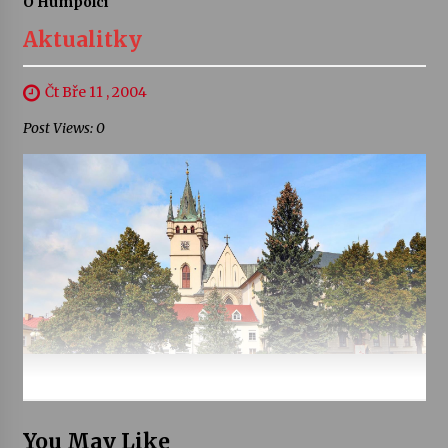
O Humpolci
Aktualitky
Čt Bře 11 , 2004
Post Views: 0
You May Like