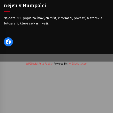
nejen v Humpolci
Najdete ZDE popis zajímavých míst, informací, pověstí, historek a
fotografíí, které se k nim váží.
Facebook
WP2Social Auto Publish
Powered By :
XYZScripts.com