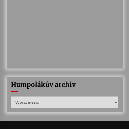
Humpolákův archiv
Humpolákův
archiv