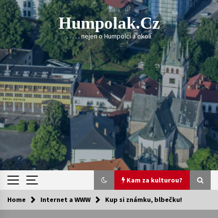
Skip
to
Humpolak.cz
content
. . . . . nejen o Humpolci a okolí
Kam za kulturou?
Home
Internet a WWW
Kup si známku, blbečku!
Kam za kulturou?