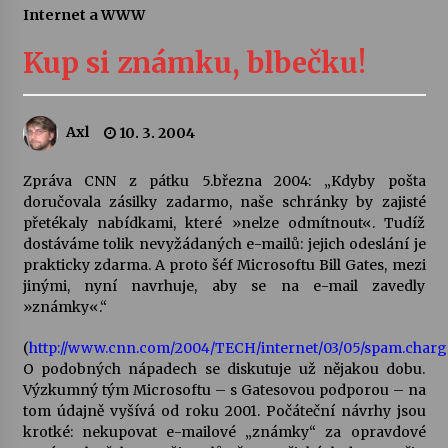
Internet a WWW
Letní koncerty ve Stromovce: Ars Camerata a
Sukuba Ensemble
Kup si známku, blbečku!
4. 8. 2026
Vernisáž výstavy Josefíny Duškové: Stávám se
Axl
10. 3. 2004
kapkou
30. 7. 2026
Zpráva CNN z pátku 5.března 2004: „Kdyby pošta
doručovala zásilky zadarmo, naše schránky by zajisté
Veselí muzikanti
přetékaly nabídkami, které »nelze odmítnout«. Tudíž
30. 7. 2026
dostáváme tolik nevyžádaných e-mailů: jejich odeslání je
prakticky zdarma. A proto šéf Microsoftu Bill Gates, mezi
jinými, nyní navrhuje, aby se na e-mail zavedly
»známky«.“
Pozvánka na integrační festival Quijotova
šedesátka: 28. 7.–1. 8. 2026
28. 7. 2026
(
http://www.cnn.com/2004/TECH/internet/03/05/spam.charge
O podobných nápadech se diskutuje už nějakou dobu.
Výzkumný tým Microsoftu – s Gatesovou podporou – na
Letní koncerty ve Stromovce: Kolchoz a
tom údajně vyšívá od roku 2001. Počáteční návrhy jsou
Jenakaši
krotké: nekupovat e-mailové „známky“ za opravdové
28. 7. 2026