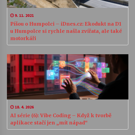
9. 11. 2021
Píšou o Humpolci – iDnes.cz: Ekodukt na D1
u Humpolce si rychle našla zvířata, ale také
motorkáři
18. 4. 2026
AI série (6): Vibe Coding – Když k tvorbě
aplikace stačí jen „mít nápad“