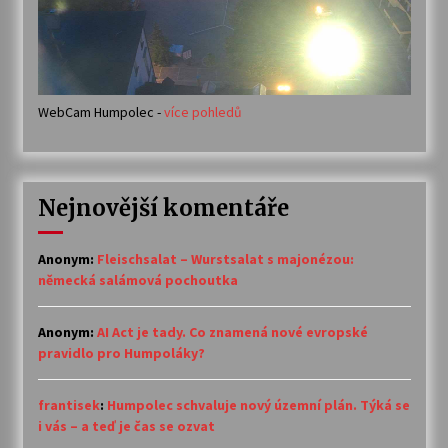
WebCam Humpolec -
více pohledů
Nejnovější komentáře
Anonym
:
Fleischsalat – Wurstsalat s majonézou:
německá salámová pochoutka
Anonym
:
AI Act je tady. Co znamená nové evropské
pravidlo pro Humpoláky?
frantisek
:
Humpolec schvaluje nový územní plán. Týká se
i vás – a teď je čas se ozvat