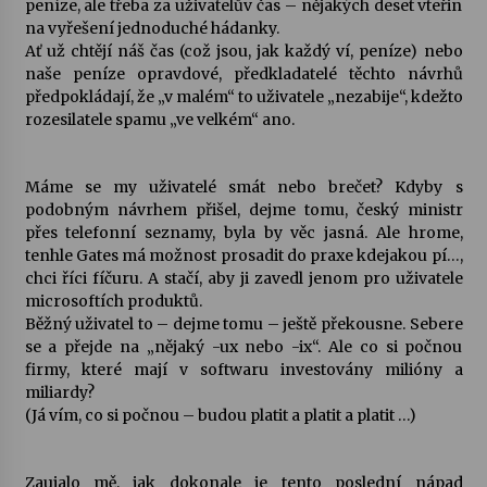
peníze, ale třeba za uživatelův čas – nějakých deset vteřin
na vyřešení jednoduché hádanky.
Votavžatský ploty
Ať už chtějí náš čas (což jsou, jak každý ví, peníze) nebo
23. 7. 2026
naše peníze opravdové, předkladatelé těchto návrhů
předpokládají, že „v malém“ to uživatele „nezabije“, kdežto
rozesilatele spamu „ve velkém“ ano.
Letní koncerty ve Stromovce: Rufus Miller
22. 7. 2026
Máme se my uživatelé smát nebo brečet? Kdyby s
podobným návrhem přišel, dejme tomu, český ministr
přes telefonní seznamy, byla by věc jasná. Ale hrome,
Vysočinka
tenhle Gates má možnost prosadit do praxe kdejakou pí…,
17. 7. 2026
chci říci fíčuru. A stačí, aby ji zavedl jenom pro uživatele
microsoftích produktů.
Běžný uživatel to – dejme tomu – ještě překousne. Sebere
Ozvěny prázdnin
se a přejde na „nějaký -ux nebo -ix“. Ale co si počnou
14. 7. 2026
firmy, které mají v softwaru investovány milióny a
miliardy?
(Já vím, co si počnou – budou platit a platit a platit …)
Za kulturou kousek za Humpolec. V Želivě ožije
odkaz Josefa Čapka
Zaujalo mě, jak dokonale je tento poslední nápad
13. 7. 2026