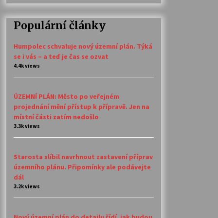
Populární články
Humpolec schvaluje nový územní plán. Týká
se i vás – a teď je čas se ozvat
4.4k views
ÚZEMNÍ PLÁN: Město po veřejném
projednání mění přístup k přípravě. Jen na
místní části zatím nedošlo
3.3k views
Starosta slíbil navrhnout zastavení příprav
územního plánu. Připomínky ale podávejte
dál
3.2k views
Nový územní plán do detailu řídí, jak budou