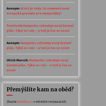
Anonym
:
AI Act je tady. Co znamená nové
evropské pravidlo pro Humpoláky?
frantisek
:
Humpolec schvaluje nový územní
plán. Týká se i vás – a teď je čas se ozvat
Anonym
:
Humpolec schvaluje nový územní
plán. Týká se i vás – a teď je čas se ozvat
Ulrich Marsch
:
Humpolec schvaluje nový
územní plán. Týká se i vás – a teď je čas se
ozvat
Přemýšlíte kam na oběd?
Zkuste
Meníčka.cz
v místních restauracích.