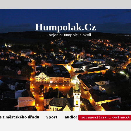
Humpolak.cz
. . . . . nejen o Humpolci a okolí
e z městského úřadu
Sport
audio:
SOUSEDSKÉ ČTENÍ-L. PAMĚTNICKÁ: 