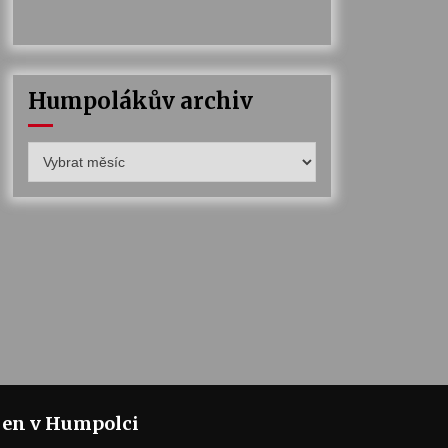
Humpolákův archiv
Humpolákův
archiv
jen v Humpolci