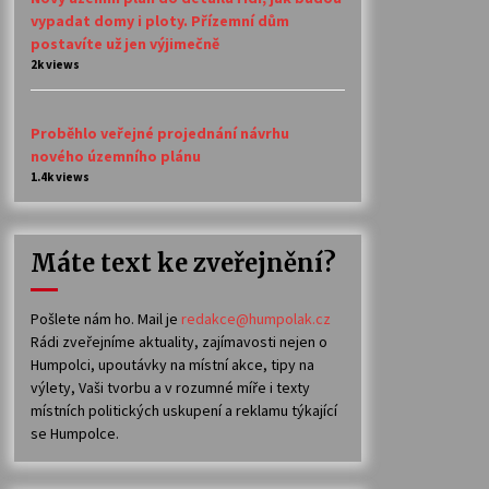
vypadat domy i ploty. Přízemní dům
postavíte už jen výjimečně
2k views
Proběhlo veřejné projednání návrhu
nového územního plánu
1.4k views
Máte text ke zveřejnění?
Pošlete nám ho. Mail je
redakce@humpolak.cz
Rádi zveřejníme aktuality, zajímavosti nejen o
Humpolci, upoutávky na místní akce, tipy na
výlety, Vaši tvorbu a v rozumné míře i texty
místních politických uskupení a reklamu týkající
se Humpolce.