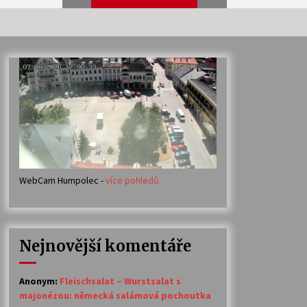
Veselí muzikanti
30. 7. 2026
Votavžatský ploty
23. 7. 2026
WebCam Humpolec -
více pohledů
Ozvěny prázdnin
14. 7. 2026
Nejnovější komentáře
Petr Adamec – Malovaný svět
30. 6. 2026
Anonym
:
Fleischsalat – Wurstsalat s
majonézou: německá salámová pochoutka