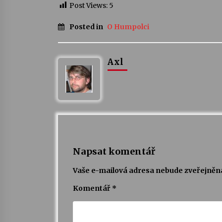
Post Views:
5
Posted in
O Humpolci
Axl
Napsat komentář
Vaše e-mailová adresa nebude zveřejněn
Komentář
*