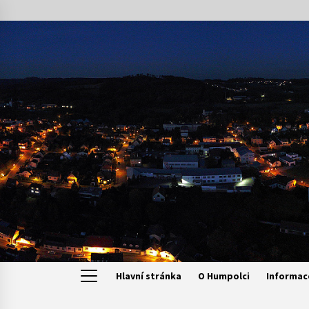
Skip
to
content
Hlavní stránka
O Humpolci
Informac