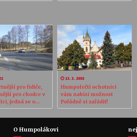
22
13. 3. 2003
nější pro řidiče,
Humpolečtí ochotníci
ější pro chodce v
vám nabízí možnost
ci, jedná se o
Pořádně si zařádit!
vání nové okružní
atky
O Humpolákovi
ne