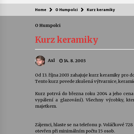
Home
O Humpolci
Kurz keramiky
Kam za kulturou?
O Humpolci
Letní koncerty ve Stromovce: Ars
Camerata a Sukuba Ensemble
Kurz keramiky
4. 8. 2026
Pozvánka na integrační festival
Axl
14. 8. 2003
Quijotova šedesátka: 28. 7.–1. 8.
2026
28. 7. 2026
Od 13. října 2003 zahajuje kurz keramiky pro do
Tento kurz povede zkušená výtvarnice, keramič
Letní koncerty ve Stromovce: Rufu
Miller
Kurz potrvá do března roku 2004 a jeho cena 
22. 7. 2026
vypálení a glazování). Všechny výrobky, kt
majetkem.
Za kulturou kousek za Humpolec. 
Želivě ožije odkaz Josefa Čapka
Zájemci, hlaste se na telefonu p. Voláčkové 7
13. 7. 2026
otevřen při minimálním počtu 15 osob.