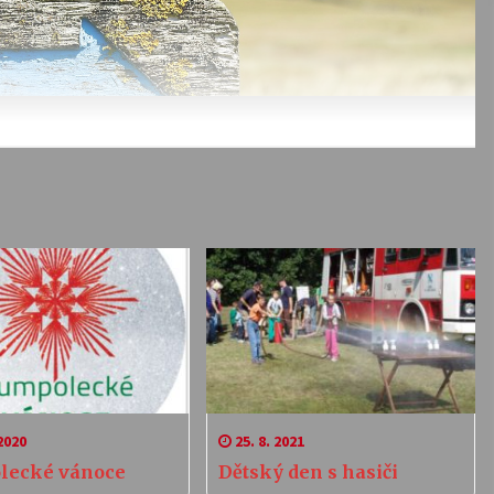
2020
25. 8. 2021
lecké vánoce
Dětský den s hasiči