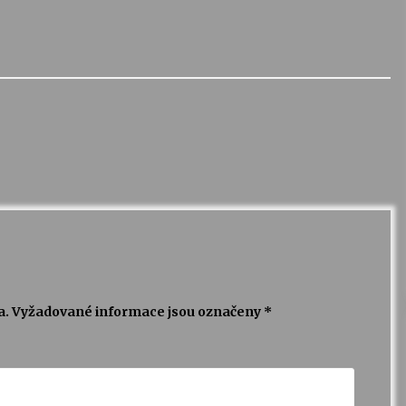
a.
Vyžadované informace jsou označeny
*