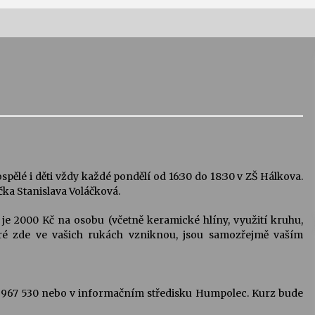
Vernisáž výstavy Josefíny Duškové:
Stávám se kapkou
30. 7. 2026
Letní koncerty ve Stromovce:
Kolchoz a Jenakaši
28. 7. 2026
spělé i děti vždy každé pondělí od 16:30 do 18:30 v ZŠ Hálkova.
ka Stanislava Voláčková.
s
Vysočinka
je 2000 Kč na osobu (včetně keramické hlíny, využití kruhu,
17. 7. 2026
eré zde ve vašich rukách vzniknou, jsou samozřejmě vaším
V
Varhanní recitál Michala Novenka v
Klášteře Želiv
28 967 530 nebo v informačním středisku Humpolec. Kurz bude
3. 7. 2026