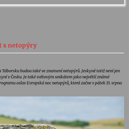
t s netopýry
a Táborsku budou také ve znamení netopýrů. Jeskyně totiž není jen
kyní v Česku. Je také světovým unikátem jako největší známé
programu oslav Evropská noc netopýrů, která začne v pátek 15. srpna