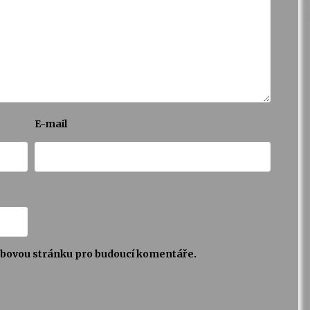
E-mail
webovou stránku pro budoucí komentáře.