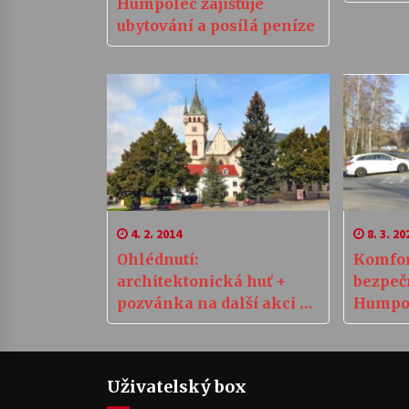
Humpolec zajišťuje
ubytování a posílá peníze
4. 2. 2014
8. 3. 20
Ohlédnutí:
Komfort
architektonická huť +
bezpečn
pozvánka na další akci do
Humpol
závodu 01 ČML
vybudo
křižov
Uživatelský box