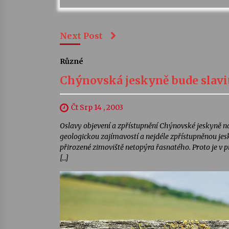
Next Post
Různé
Chýnovská jeskyně bude slavi
Čt Srp 14 , 2003
Oslavy objevení a zpřístupnění Chýnovské jeskyně n
geologickou zajímavostí a nejdéle zpřístupněnou jes
přirozené zimoviště netopýra řasnatého. Proto je v 
[…]