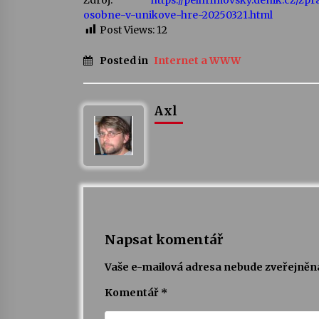
Zdroj:
https://pelhrimovsky.denik.cz/zp
osobne-v-unikove-hre-20250321.html
Post Views:
12
Posted in
Internet a WWW
Axl
Napsat komentář
Vaše e-mailová adresa nebude zveřejněn
Komentář
*