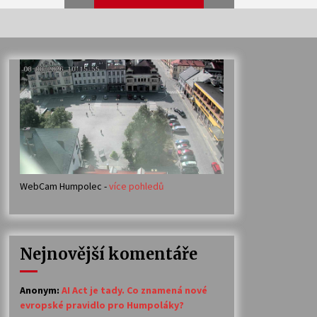
Veselí muzikanti
30. 7. 2026
Votavžatský ploty
23. 7. 2026
WebCam Humpolec -
více pohledů
Ozvěny prázdnin
14. 7. 2026
Nejnovější komentáře
Petr Adamec – Malovaný svět
30. 6. 2026
Anonym
:
AI Act je tady. Co znamená nové
evropské pravidlo pro Humpoláky?