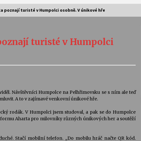
a poznají turisté v Humpolci osobně. V únikové hře
Vernisáž výstavy Josefíny Duškové:
Stávám se kapkou
oznají turisté v Humpolci
30. 7. 2026
Letní koncerty ve Stromovce:
Kolchoz a Jenakaši
28. 7. 2026
s
Vysočinka
viděl. Návštěvníci Humpolce na Pelhřimovsku se s ním ale teď
17. 7. 2026
luvit. A to v zajímavé venkovní únikové hře.
lecký rodák. V Humpolci jsem studoval, a pak se do Humpolce
atformu Aharta pro milovníky různých únikových her a soutěží
V
Varhanní recitál Michala Novenka v
Klášteře Želiv
3. 7. 2026
duché. Stačí mobilní telefon. „Do mobilu hráč načte QR kód.