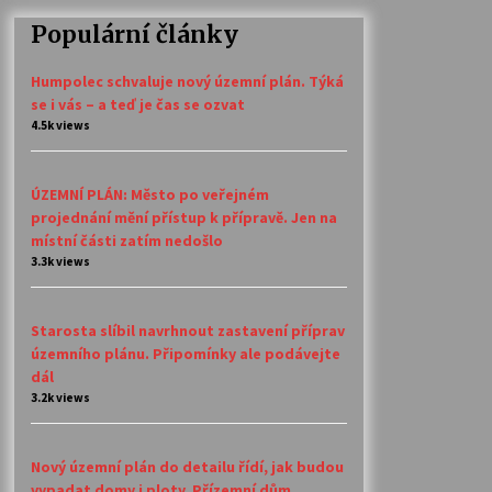
Populární články
Humpolec schvaluje nový územní plán. Týká
se i vás – a teď je čas se ozvat
4.5k views
ÚZEMNÍ PLÁN: Město po veřejném
projednání mění přístup k přípravě. Jen na
místní části zatím nedošlo
3.3k views
Starosta slíbil navrhnout zastavení příprav
územního plánu. Připomínky ale podávejte
dál
3.2k views
Nový územní plán do detailu řídí, jak budou
vypadat domy i ploty. Přízemní dům