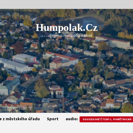
Humpolak.cz
. . . . . nejen o Humpolci a okolí
e z městského úřadu
Sport
audio:
SOUSEDSKÉ ČTENÍ-L. PAMĚTNICKÁ: 