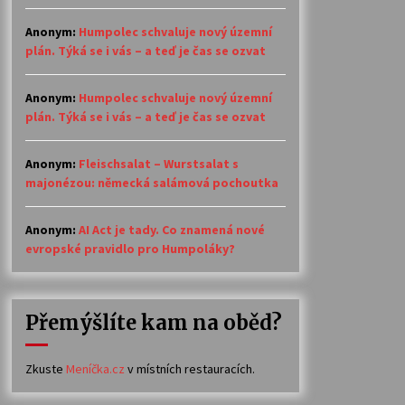
Anonym
:
Humpolec schvaluje nový územní
plán. Týká se i vás – a teď je čas se ozvat
Anonym
:
Humpolec schvaluje nový územní
plán. Týká se i vás – a teď je čas se ozvat
Anonym
:
Fleischsalat – Wurstsalat s
majonézou: německá salámová pochoutka
Anonym
:
AI Act je tady. Co znamená nové
evropské pravidlo pro Humpoláky?
Přemýšlíte kam na oběd?
Zkuste
Meníčka.cz
v místních restauracích.