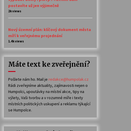
postavíte už jen výjimečně
2k views
Nový územní plán: klíčový dokument města
míří k veřejnému projednání
1.4k views
Máte text ke zveřejnění?
Pošlete nám ho. Mail je
redakce@humpolak.cz
Rádi zveřejníme aktuality, zajímavosti nejen o
Humpolci, upoutávky na místní akce, tipy na
výlety, Vaši tvorbu a v rozumné míře i texty
místních politických uskupení a reklamu týkající
se Humpolce.