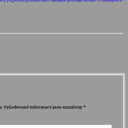
ravy_region/legendarniho-hlinika-poznaji-turiste-v-humpolci-
a.
Vyžadované informace jsou označeny
*