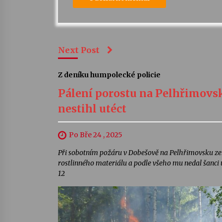
Next Post
Z deníku humpolecké policie
Pálení porostu na Pelhřimovsk
nestihl utéct
Po Bře 24 , 2025
Při sobotním požáru v Dobešově na Pelhřimovsku zemř
rostlinného materiálu a podle všeho mu nedal šanci u
12