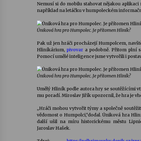
Nemusí si do mobilu stahovat nějakou aplikaci 
například na letáčku v humpoleckém informačním
Úniková hra pro Humpolec. Je přítomen Hliník?
Pak už jen hráči procházejí Humpolcem, navště
Hliníkárium,
pivovar
a podobně. Přitom plní s
Pomocí umělé inteligence jsme vytvořili i postavi
Úniková hra pro Humpolec. Je přítomen Hliník?
Umělý Hliník podle autora hry se soutěžícími vti
mu poradí. Miroslav Jiřík upozornil, že hra je vh
„Hráči mohou vytvořit týmy a společně soutěžit
vědomost o Humpolci,“dodal. Úniková hra Hliník
další ušil na míru historickému městu Lipni
Jaroslav Hašek.