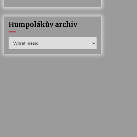
Humpolákův archiv
Humpolákův
archiv