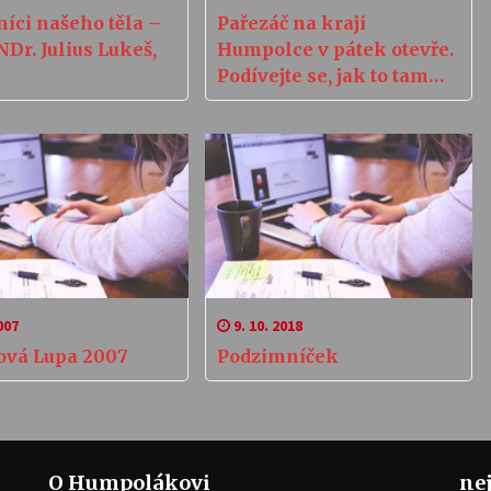
íci našeho těla –
Pařezáč na kraji
NDr. Julius Lukeš,
Humpolce v pátek otevře.
Podívejte se, jak to tam
vypadá
007
9. 10. 2018
lová Lupa 2007
Podzimníček
O Humpolákovi
ne