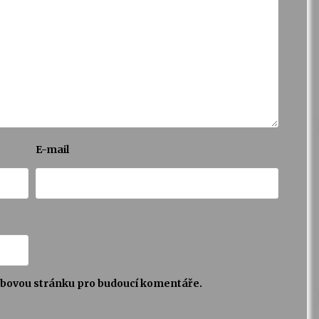
E-mail
webovou stránku pro budoucí komentáře.