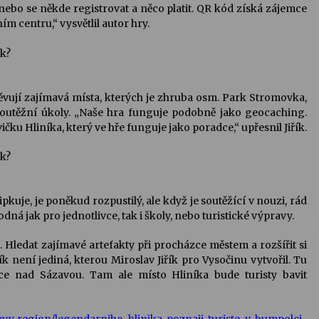
nebo se někde registrovat a něco platit. QR kód získá zájemce
 centru,“ vysvětlil autor hry.
vují zajímavá místa, kterých je zhruba osm. Park Stromovka,
outěžní úkoly. „Naše hra funguje podobně jako geocaching.
čku Hliníka, který ve hře funguje jako poradce,“ upřesnil Jiřík.
pkuje, je poněkud rozpustilý, ale když je soutěžící v nouzi, rád
odná jak pro jednotlivce, tak i školy, nebo turistické výpravy.
. Hledat zajímavé artefakty při procházce městem a rozšířit si
 není jediná, kterou Miroslav Jiřík pro Vysočinu vytvořil. Tu
ce nad Sázavou. Tam ale místo Hliníka bude turisty bavit