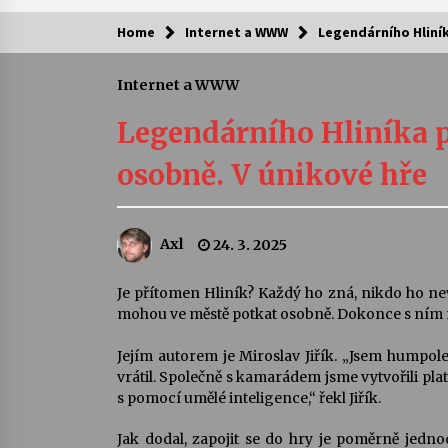
Home
Internet a WWW
Legendárního Hliník
Kam za kulturou?
Internet a WWW
Letní koncerty ve Stromovce: Ars
Camerata a Sukuba Ensemble
Legendárního Hliníka p
4. 8. 2026
osobně. V únikové hře
Pozvánka na integrační festival
Quijotova šedesátka: 28. 7.–1. 8.
2026
Axl
24. 3. 2025
28. 7. 2026
Letní koncerty ve Stromovce: Rufu
Je přítomen Hliník? Každý ho zná, nikdo ho ne
Miller
mohou ve městě potkat osobně. Dokonce s ním m
22. 7. 2026
Jejím autorem je Miroslav Jiřík. „Jsem humpo
vrátil. Společně s kamarádem jsme vytvořili pl
Za kulturou kousek za Humpolec. 
s pomocí umělé inteligence,“ řekl Jiřík.
Želivě ožije odkaz Josefa Čapka
13. 7. 2026
Jak dodal, zapojit se do hry je poměrně jedno