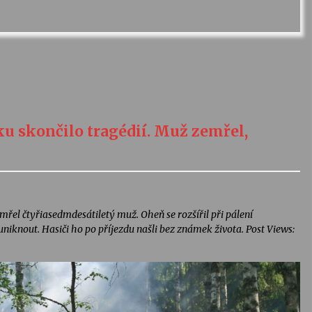
u skončilo tragédií. Muž zemřel,
el čtyřiasedmdesátiletý muž. Oheň se rozšířil při pálení
niknout. Hasiči ho po příjezdu našli bez známek života. Post Views: