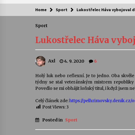
Home
Sport
Lukostřelec Háva vybojoval da
Kam za kulturou?
Sport
Letní koncerty ve Stromovce: Ars
Camerata a Sukuba Ensemble
Lukostřelec Háva vybojo
4. 8. 2026
Pozvánka na integrační festival
Axl
4. 9. 2020
6
Quijotova šedesátka: 28. 7.–1. 8.
2026
28. 7. 2026
Holý luk nebo reflexní. Je to jedno. Oba skvěl
týdny se stal veteránským mistrem republiky 
Letní koncerty ve Stromovce: Rufu
Povedlo se mi obhájit loňský titul, i když jsem ne
Miller
22. 7. 2026
Celý článek zde:
https://pelhrimovsky.denik.cz/o
Post Views:
3
Za kulturou kousek za Humpolec. 
Posted in
Sport
Želivě ožije odkaz Josefa Čapka
13. 7. 2026