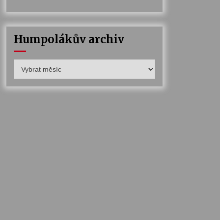
Humpolákův archiv
Humpolákův
archiv