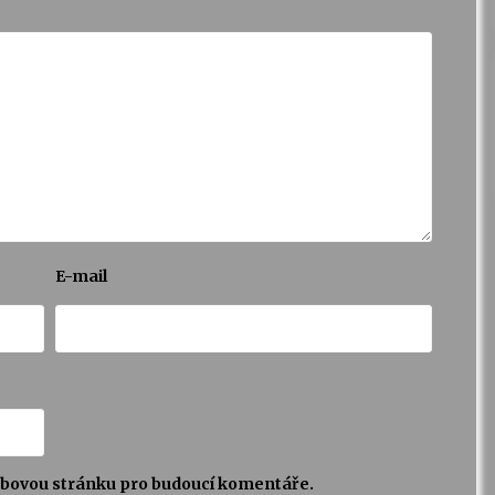
E-mail
webovou stránku pro budoucí komentáře.