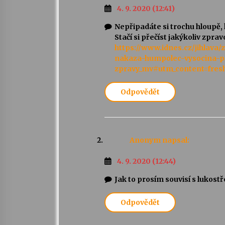
4. 9. 2020 (12:41)
Nepřipadáte si trochu hloupě
Stačí si přečíst jakýkoliv zpr
https://www.idnes.cz/jihlava
nakaza-humpolec-vysocina-p
zpravy_mv#utm_content=fre
Odpovědět
Anonym
napsal:
4. 9. 2020 (12:44)
Jak to prosím souvisí s lukost
Odpovědět