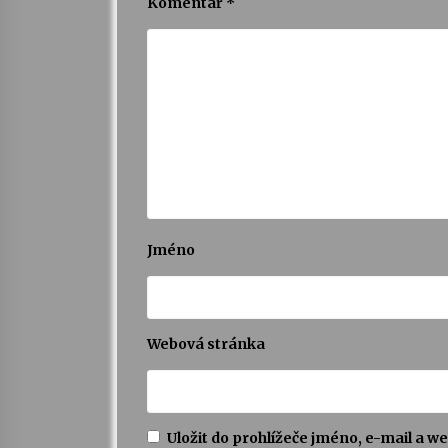
Komentář
*
Jméno
Webová stránka
Uložit do prohlížeče jméno, e-mail a 