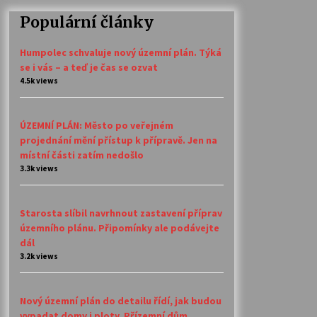
Populární články
Humpolec schvaluje nový územní plán. Týká
se i vás – a teď je čas se ozvat
4.5k views
ÚZEMNÍ PLÁN: Město po veřejném
projednání mění přístup k přípravě. Jen na
místní části zatím nedošlo
3.3k views
Starosta slíbil navrhnout zastavení příprav
územního plánu. Připomínky ale podávejte
dál
3.2k views
Nový územní plán do detailu řídí, jak budou
vypadat domy i ploty. Přízemní dům