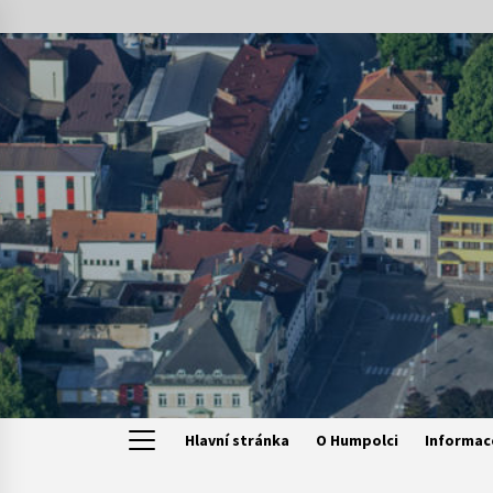
Skip
to
content
Hlavní stránka
O Humpolci
Informac