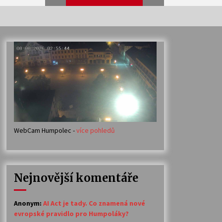
Veselí muzikanti
30. 7. 2026
Votavžatský ploty
23. 7. 2026
WebCam Humpolec -
více pohledů
Ozvěny prázdnin
14. 7. 2026
Nejnovější komentáře
Petr Adamec – Malovaný svět
30. 6. 2026
Anonym
:
AI Act je tady. Co znamená nové
evropské pravidlo pro Humpoláky?