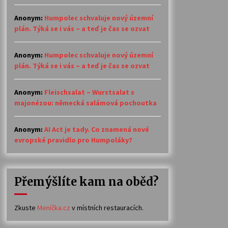
Anonym
:
Humpolec schvaluje nový územní
plán. Týká se i vás – a teď je čas se ozvat
Anonym
:
Humpolec schvaluje nový územní
plán. Týká se i vás – a teď je čas se ozvat
Anonym
:
Fleischsalat – Wurstsalat s
majonézou: německá salámová pochoutka
Anonym
:
AI Act je tady. Co znamená nové
evropské pravidlo pro Humpoláky?
Přemýšlíte kam na oběd?
Zkuste
Meníčka.cz
v místních restauracích.