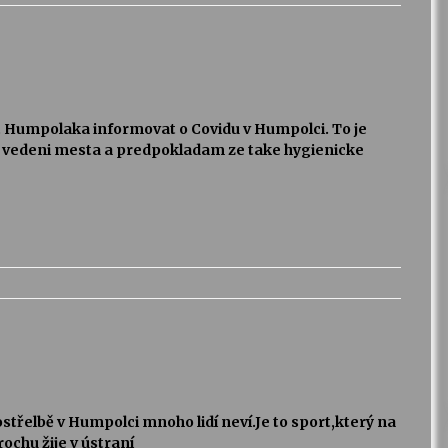
st Humpolaka informovat o Covidu v Humpolci. To je
 vedeni mesta a predpokladam ze take hygienicke
střelbě v Humpolci mnoho lidí neví.Je to sport,který na
rochu žije v ústraní