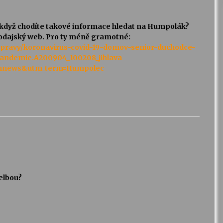
, když chodíte takové informace hledat na Humpolák?
avodajský web. Pro ty méně gramotné:
/zpravy/koronavirus-covid-19-domov-senior-duchodce-
andemie.A200904_100208_jihlava-
shnews&utm_term=Humpolec
řelbou?