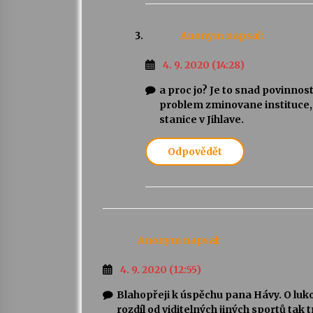
Anonym
napsal:
4. 9. 2020 (14:28)
a proc jo? Je to snad povinno
problem zminovane instituce,
stanice v Jihlave.
Odpovědět
Anonym
napsal:
4. 9. 2020 (12:55)
Blahopřeji k úspěchu pana Hávy. O luko
rozdíl od viditelných jiných sportů tak t