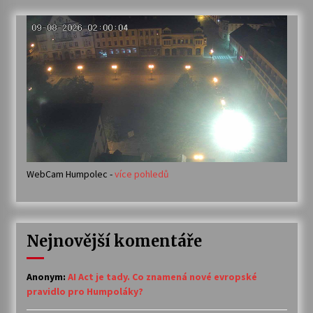
WebCam Humpolec -
více pohledů
Nejnovější komentáře
Anonym
:
AI Act je tady. Co znamená nové evropské
pravidlo pro Humpoláky?