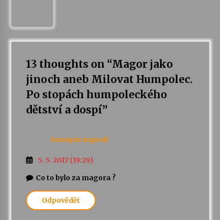
13 thoughts on “
Magor jako
jinoch aneb Milovat Humpolec.
Po stopách humpoleckého
dětství a dospí
”
Anonym
napsal:
5. 5. 2017 (19:29)
Co to bylo za magora ?
Odpovědět