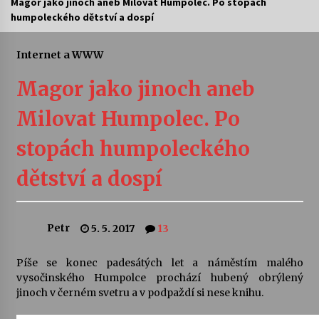
Magor jako jinoch aneb Milovat Humpolec. Po stopách
humpoleckého dětství a dospí
Letní koncerty ve Stromovce: Ars Camerata a
Sukuba Ensemble
4. 8. 2026
Internet a WWW
Magor jako jinoch aneb
Vernisáž výstavy Josefíny Duškové: Stávám se
kapkou
Milovat Humpolec. Po
30. 7. 2026
stopách humpoleckého
Veselí muzikanti
30. 7. 2026
dětství a dospí
Pozvánka na integrační festival Quijotova
Petr
5. 5. 2017
13
šedesátka: 28. 7.–1. 8. 2026
28. 7. 2026
Píše se konec padesátých let a náměstím malého
vysočinského Humpolce prochází hubený obrýlený
Letní koncerty ve Stromovce: Kolchoz a
jinoch v černém svetru a v podpaždí si nese knihu.
Jenakaši
28. 7. 2026