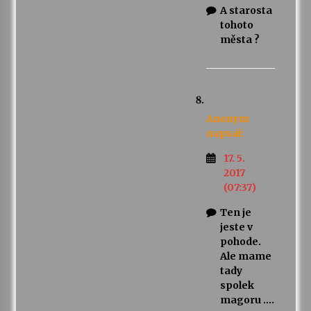
A starosta
tohoto
města ?
Anonym
napsal:
17. 5.
2017
(07:37)
Ten je
jeste v
pohode.
Ale mame
tady
spolek
magoru ….