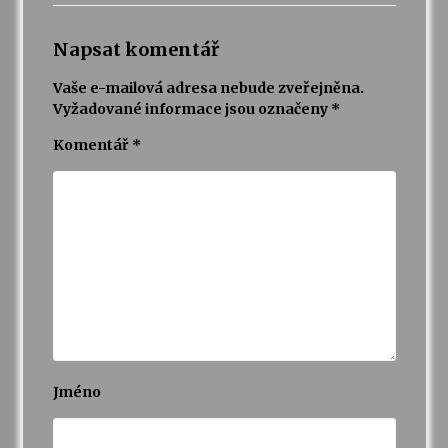
Napsat komentář
Vaše e-mailová adresa nebude zveřejněna.
Vyžadované informace jsou označeny
*
Komentář
*
Jméno