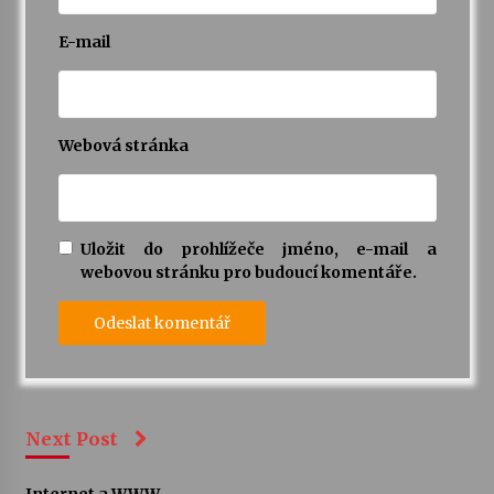
E-mail
Webová stránka
Uložit do prohlížeče jméno, e-mail a
webovou stránku pro budoucí komentáře.
Next Post
Internet a WWW