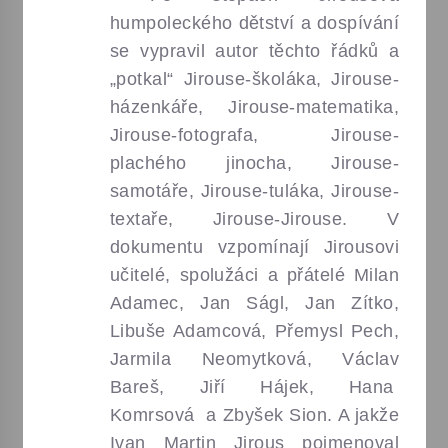
humpoleckého dětství a dospívání
se vypravil autor těchto řádků a
„potkal“ Jirouse-školáka, Jirouse-
házenkáře, Jirouse-matematika,
Jirouse-fotografa, Jirouse-
plachého jinocha, Jirouse-
samotáře, Jirouse-tuláka, Jirouse-
textaře, Jirouse-Jirouse. V
dokumentu vzpomínají Jirousovi
učitelé, spolužáci a přátelé Milan
Adamec, Jan Ságl, Jan Zítko,
Libuše Adamcová, Přemysl Pech,
Jarmila Neomytková, Václav
Bareš, Jiří Hájek, Hana
Komrsová a Zbyšek Sion. A jakže
Ivan Martin Jirous pojmenoval