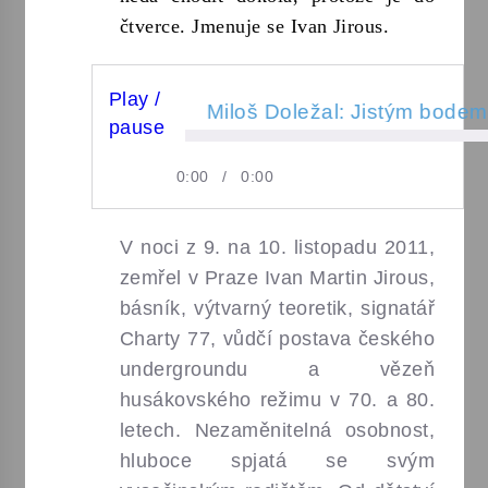
čtverce. Jmenuje se Ivan Jirous.
Varhanní recitál Michala Novenka v Klášteře
Želiv
3. 7. 2026
Play /
Miloš Doležal: Jistým bodem počínaje a
MILOŠ DOLEŽAL:
pause
Petr Adamec – Malovaný svět
JISTÝM BODEM
30. 6. 2026
/
0:00
0:00
POČÍNAJE ANEB
V noci z 9. na 10. listopadu 2011,
JIROUS
zemřel v Praze Ivan Martin Jirous,
HUMPOLECKÝ. PO
básník, výtvarný teoretik, signatář
Charty 77, vůdčí postava českého
STOPÁCH
undergroundu a vězeň
HUMPOLECKÉHO
husákovského režimu v 70. a 80.
letech. Nezaměnitelná osobnost,
DĚTSTVÍ A
hluboce spjatá se svým