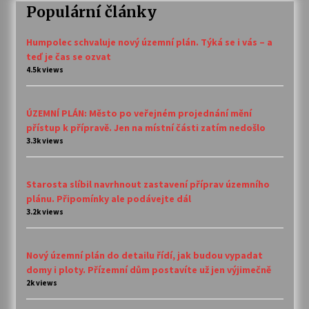
Populární články
Humpolec schvaluje nový územní plán. Týká se i vás – a
teď je čas se ozvat
4.5k views
ÚZEMNÍ PLÁN: Město po veřejném projednání mění
přístup k přípravě. Jen na místní části zatím nedošlo
3.3k views
Starosta slíbil navrhnout zastavení příprav územního
plánu. Připomínky ale podávejte dál
3.2k views
Nový územní plán do detailu řídí, jak budou vypadat
domy i ploty. Přízemní dům postavíte už jen výjimečně
2k views