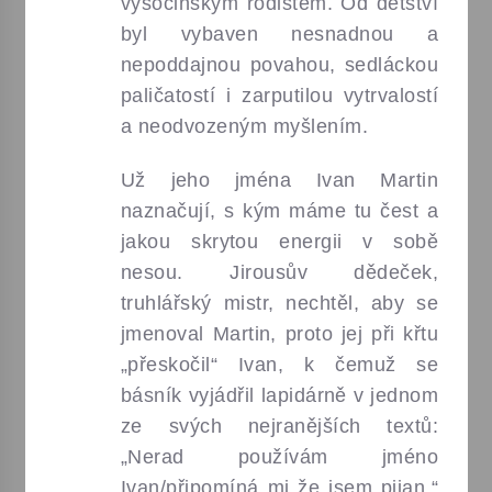
DOSPÍVÁNÍ IVANA
vysočinským rodištěm. Od dětství
byl vybaven nesnadnou a
MARTINA JIROUSE.
nepoddajnou povahou, sedláckou
V DOKUMENTU
paličatostí i zarputilou vytrvalostí
a neodvozeným myšlením.
VZPOMÍNAJÍ
JIROUSOVI UČITELÉ,
Už jeho jména Ivan Martin
naznačují, s kým máme tu čest a
SPOLUŽÁCI A
jakou skrytou energii v sobě
PŘÁTELÉ.
nesou. Jirousův dědeček,
truhlářský mistr, nechtěl, aby se
jmenoval Martin, proto jej při křtu
„přeskočil“ Ivan, k čemuž se
básník vyjádřil lapidárně v jednom
ze svých nejranějších textů:
„Nerad používám jméno
Ivan/připomíná mi že jsem pijan.“