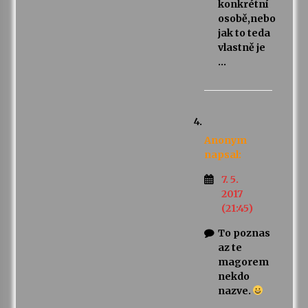
konkrétní
osobě,nebo
jak to teda
vlastně je
…
Anonym
napsal:
7. 5.
2017
(21:45)
To poznas
az te
magorem
nekdo
nazve.