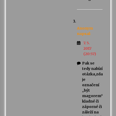
Anonym
napsal:
7. 5.
2017
(20:57)
Pak se
tedy nabízí
otázka,zda
je
označení
„být
magorem“
kladné či
záporné či
záleží na