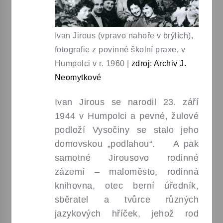
Ivan Jirous (vpravo nahoře v brýlích),
fotografie z povinné školní praxe, v
Humpolci v r. 1960
|
zdroj: Archiv J.
Neomytkové
Ivan Jirous se narodil 23. září
1944 v Humpolci a pevné, žulové
podloží Vysočiny se stalo jeho
domovskou „podlahou“. A pak
samotné Jirousovo rodinné
zázemí – maloměsto, rodinná
knihovna, otec berní úředník,
sběratel a tvůrce různých
jazykových hříček, jehož rod