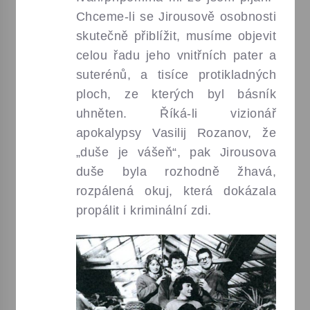
Chceme-li se Jirousově osobnosti
skutečně přiblížit, musíme objevit
celou řadu jeho vnitřních pater a
suterénů, a tisíce protikladných
ploch, ze kterých byl básník
uhněten. Říká-li vizionář
apokalypsy Vasilij Rozanov, že
„duše je vášeň“, pak Jirousova
duše byla rozhodně žhavá,
rozpálená okuj, která dokázala
propálit i kriminální zdi.