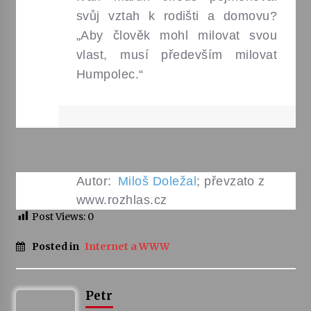
svůj vztah k rodišti a domovu?
„Aby člověk mohl milovat svou
vlast, musí především milovat
Humpolec.“
Autor:
Miloš Doležal
; převzato z
www.rozhlas.cz
Post Views:
0
Posted in
Internet a WWW
Petr