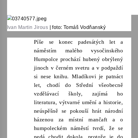
Votavžatský ploty
23. 7. 2026
Ivan Martin Jirous
|
foto: Tomáš Vodňanský
Letní koncerty ve Stromovce: Rufus Miller
Píše se konec padesátých let a
22. 7. 2026
náměstím malého vysočinského
Humpolce prochází hubený obrýlený
jinoch v černém svetru a v podpaždí
Vysočinka
17. 7. 2026
si nese knihu. Mladíkovi je patnáct
let, chodí do Střední všeobecně
vzdělávací školy, zajímá ho
Ozvěny prázdnin
literatura, výtvarné umění a historie,
14. 7. 2026
neúspěšně se pokouší hrát národní
házenou za místní mančaft a o
Za kulturou kousek za Humpolec. V Želivě ožije
humpoleckém náměstí tvrdí, že se
odkaz Josefa Čapka
nedá chodit dokola, protože je do
13. 7. 2026