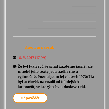
Anonym
napsal:
8. 5. 2017 (17:09)
Že byl Ivan svůj je snad každému jasné, ale
mnohé jeho texty jsou nádherné a
vyjímečné. Poznal jsem jej v letech 1970/71a
byl to člověk na rozdíl od tehdejších
komoušů, se kterým život doslova tekl.
Odpovědět