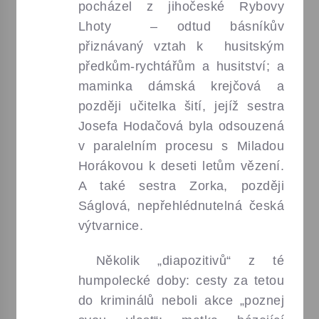
pocházel z jihočeské Rybovy
Lhoty – odtud básníkův
přiznávaný vztah k husitským
předkům-rychtářům a husitství; a
maminka dámská krejčová a
později učitelka šití, jejíž sestra
Josefa Hodačová byla odsouzená
v paralelním procesu s Miladou
Horákovou k deseti letům vězení.
A také sestra Zorka, později
Ságlová, nepřehlédnutelná česká
výtvarnice.
Několik „diapozitivů“ z té
humpolecké doby: cesty za tetou
do kriminálů neboli akce „poznej