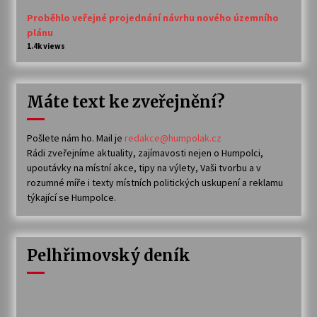
Proběhlo veřejné projednání návrhu nového územního
plánu
1.4k views
Máte text ke zveřejnění?
Pošlete nám ho. Mail je
redakce@humpolak.cz
Rádi zveřejníme aktuality, zajímavosti nejen o Humpolci,
upoutávky na místní akce, tipy na výlety, Vaši tvorbu a v
rozumné míře i texty místních politických uskupení a reklamu
týkající se Humpolce.
Pelhřimovský deník