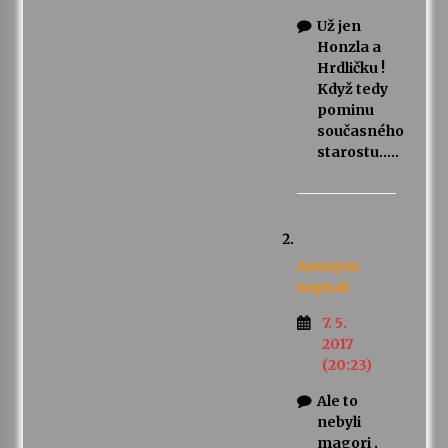
Už jen
Honzla a
Hrdličku !
Když tedy
pominu
současného
starostu…..
Anonym
napsal:
7. 5.
2017
(20:23)
Ale to
nebyli
magori .