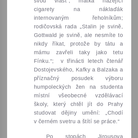
svou vlast“; matka házející
cigarety na náklaďák
internovaným řeholníkům;
rodičovská rada „Stalin je svině,
Gottwald je svině, ale nesmíte to
nikdy říkat, protože by tátu a
mámu zavřeli taky jako tetu
Fínku.“; v třinácti letech čtenář
Dostojevského, Kafky a Balzaka a
příznačný posudek výboru
humpoleckých žen na studenta
místní všeobecné vzdělávací
školy, který chtěl jít do Prahy
studovat dějiny umění: „Chodí
v černém svetru a štítí se práce.“
Po stopách Jirousova