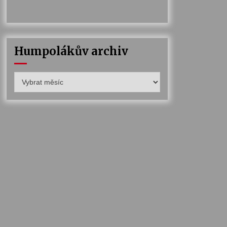
Humpolákův archiv
Humpolákův
archiv