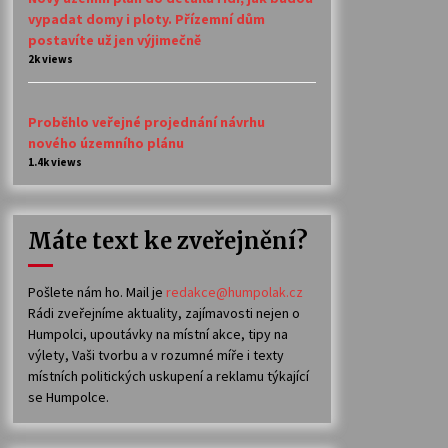
vypadat domy i ploty. Přízemní dům
postavíte už jen výjimečně
2k views
Proběhlo veřejné projednání návrhu
nového územního plánu
1.4k views
Máte text ke zveřejnění?
Pošlete nám ho. Mail je
redakce@humpolak.cz
Rádi zveřejníme aktuality, zajímavosti nejen o
Humpolci, upoutávky na místní akce, tipy na
výlety, Vaši tvorbu a v rozumné míře i texty
místních politických uskupení a reklamu týkající
se Humpolce.