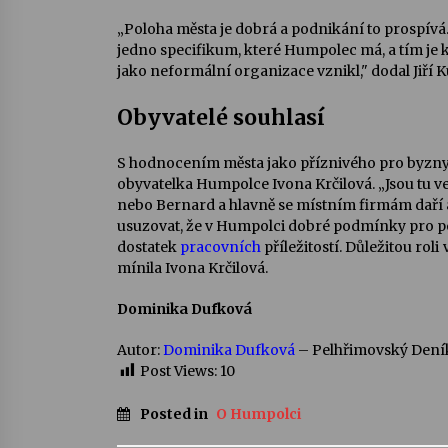
„Poloha města je dobrá a podnikání to prospívá.
jedno specifikum, které Humpolec má, a tím je k
jako neformální organizace vznikl," dodal Jiří K
Obyvatelé souhlasí
S hodnocením města jako příznivého pro byzny
obyvatelka Humpolce Ivona Krčilová. „Jsou tu v
nebo Bernard a hlavně se místním firmám daří a
usuzovat, že v Humpolci dobré podmínky pro pod
dostatek
pracovních
příležitostí. Důležitou roli
mínila Ivona Krčilová.
Dominika Dufková
Autor:
Dominika Dufková
– Pelhřimovský Dení
Post Views:
10
Posted in
O Humpolci