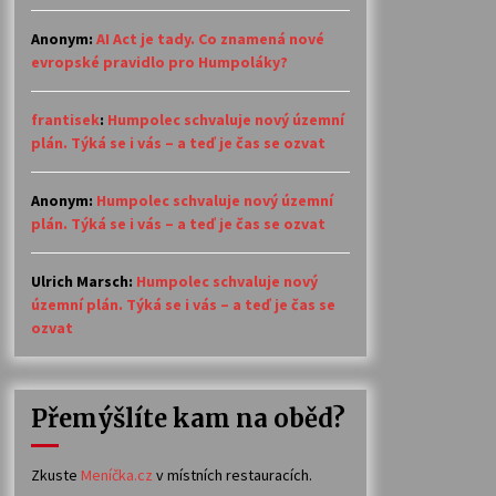
Anonym
:
AI Act je tady. Co znamená nové
evropské pravidlo pro Humpoláky?
frantisek
:
Humpolec schvaluje nový územní
plán. Týká se i vás – a teď je čas se ozvat
Anonym
:
Humpolec schvaluje nový územní
plán. Týká se i vás – a teď je čas se ozvat
Ulrich Marsch
:
Humpolec schvaluje nový
územní plán. Týká se i vás – a teď je čas se
ozvat
Přemýšlíte kam na oběd?
Zkuste
Meníčka.cz
v místních restauracích.