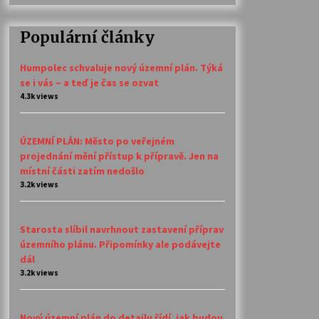
Populární články
Humpolec schvaluje nový územní plán. Týká
se i vás – a teď je čas se ozvat
4.3k views
ÚZEMNÍ PLÁN: Město po veřejném
projednání mění přístup k přípravě. Jen na
místní části zatím nedošlo
3.2k views
Starosta slíbil navrhnout zastavení příprav
územního plánu. Připomínky ale podávejte
dál
3.2k views
Nový územní plán do detailu řídí, jak budou