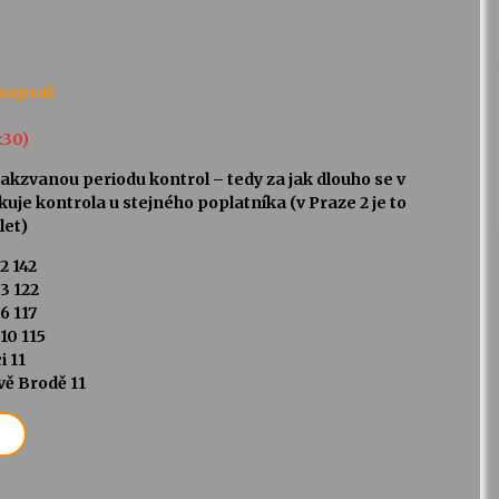
napsal:
7:30)
 takzvanou periodu kontrol – tedy za jak dlouho se v
je kontrola u stejného poplatníka (v Praze 2 je to
let)
2 142
3 122
6 117
10 115
i 11
vě Brodě 11