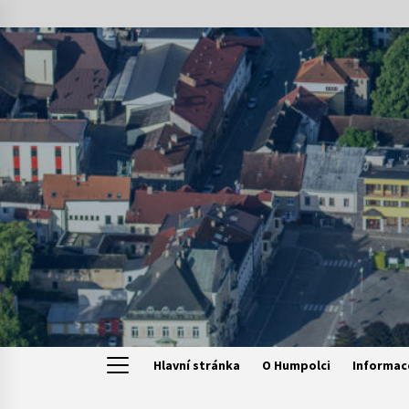
Skip
to
content
Hlavní stránka
O Humpolci
Informac