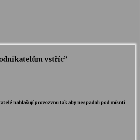
odnikatelům vstříc
”
ikatelé nahlašují provozvnu tak aby nespadali pod mísntí