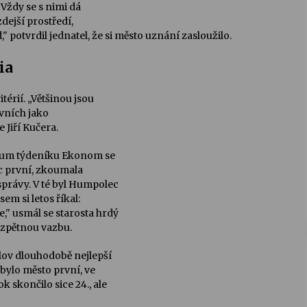
Vždy se s nimi dá
dejší prostředí,
," potvrdil jednatel, že si město uznání zasloužilo.
ia
érií. „Většinou jsou
tivních jako
 Jiří Kučera.
zkum týdeníku Ekonom se
ec první, zkoumala
správy. V té byl Humpolec
sem si letos říkal:
," usmál se starosta hrdý
 zpětnou vazbu.
lov dlouhodobě nejlepší
bylo město první, ve
 skončilo sice 24., ale