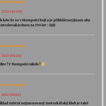
Anonym
napsal:
2. 2012 (20:00)
k kdo že se v Humpolci bojí a je přihlášenej jinam aby
ntrolovali jednou za 150 let :-)))))
Anonym
napsal:
. 2012 (08:24)
dite ! V Humpolci nikdo !
Anonym
napsal:
. 2012 (08:42)
íklad místní nejmenovaný motorkářský klub je také