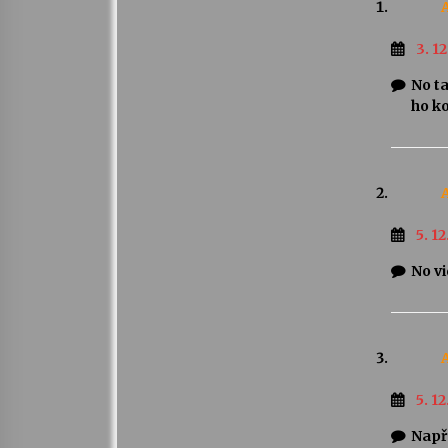
3. 1
No ta
ho ko
5. 12
No vi
5. 12
Např