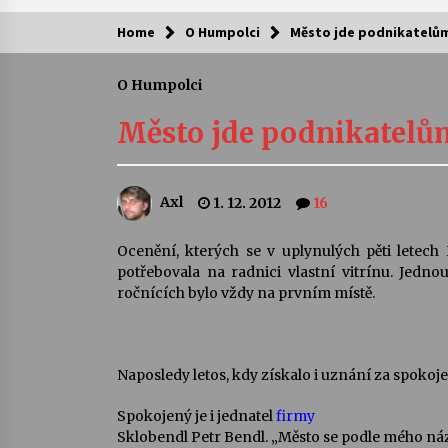
Home
O Humpolci
Město jde podnikatelům
Kam za kulturou?
O Humpolci
Letní koncerty ve Stromovce: Ars
Camerata a Sukuba Ensemble
Město jde podnikatelům
4. 8. 2026
Pozvánka na integrační festival
Axl
1. 12. 2012
16
Quijotova šedesátka: 28. 7.–1. 8.
2026
28. 7. 2026
Ocenění, kterých se v uplynulých pěti letec
potřebovala na radnici vlastní vitrínu. Jedno
Letní koncerty ve Stromovce: Rufu
ročnících bylo vždy na prvním místě.
Miller
22. 7. 2026
Naposledy letos, kdy získalo i uznání za spokoj
Za kulturou kousek za Humpolec. 
Želivě ožije odkaz Josefa Čapka
Spokojený je i jednatel
firmy
13. 7. 2026
Sklobendl Petr Bendl. „Město se podle mého n