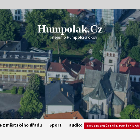
Humpolak.cz
. . . . . nejen o Humpolci a okolí
e z městského úřadu
Sport
audio:
SOUSEDSKÉ ČTENÍ-L. PAMĚTNICKÁ: 