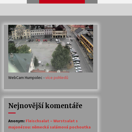
Veselí muzikanti
30. 7. 2026
Votavžatský ploty
23. 7. 2026
WebCam Humpolec -
více pohledů
Ozvěny prázdnin
14. 7. 2026
Nejnovější komentáře
Petr Adamec – Malovaný svět
30. 6. 2026
Anonym
:
Fleischsalat – Wurstsalat s
majonézou: německá salámová pochoutka