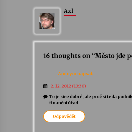
Axl
16 thoughts on “
Město jde p
Anonym
napsal:
2. 12. 2012 (13:30)
To je sice dobré, ale proč si teda podn
finanční úřad
Odpovědět