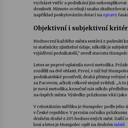
vycházet vstříc a podnikání jim nekomplikovat. 
domluvit. Mimoto oceňuji i snahu zkulturňovat z
například poskytováním dotací na
opravy
fasád
Objektivní i subjektivní kritér
Hodnocení každého města sestává z padesáti krit
to statisticky zjistitelné údaje, několik je subjek
vyjádření podnikatelů," uvedl starosta Humpolce
Letos se poprvé uplatnila nová metodika. Prů
rozdělil na dvě oblasti. První, v níž byl Humpol
podnikatelské prostředí, druhá přístup veřejné 
za Pacovem, ačkoli celkově stejně zvítězil. „A to j
je nová metodika, konečně nás někdo předběhne
na úspěch města. Výsledky průzkumu vítá i jako
V celostátním měřítku je Humpolec podle jeho s
v České republice. V prvním ročníku průzkumu 
druhém druhé z 205 hodnocených měst. Další rok
loni a letos je Humpolec opět na druhém
místě
.