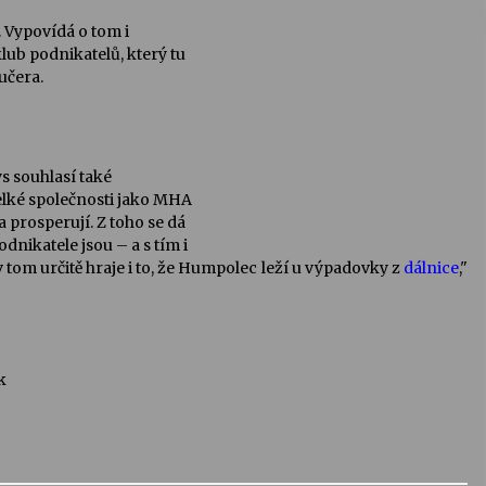
 Vypovídá o tom i
lub podnikatelů, který tu
učera.
s souhlasí také
elké společnosti jako MHA
 prosperují. Z toho se dá
nikatele jsou – a s tím i
 v tom určitě hraje i to, že Humpolec leží u výpadovky z
dálnice
,"
k