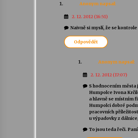
Anonym
napsal:
2. 12. 2012 (16:51)
Naivně si myslí, že se kontrol
Odpovědět
Anonym
napsal:
2. 12. 2012 (17:07)
S hodnocením města j
Humpolce Ivona Krčil
a hlavně se místním fi
Humpolci dobré podmín
pracovních příležitostí
u výpadovky z dálnice,
To jsou teda řeči. Pan