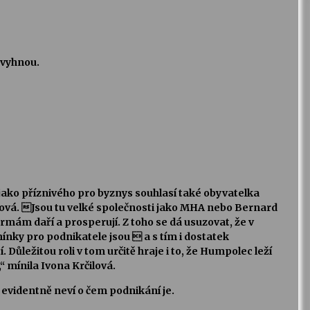
e vyhnou.
ako příznivého pro byznys souhlasí také obyvatelka
ová. Jsou tu velké společnosti jako MHA nebo Bernard
rmám daří a prosperují. Z toho se dá usuzovat, že v
ky pro podnikatele jsou  a s tím i dostatek
. Důležitou roli v tom určitě hraje i to, že Humpolec leží
“ mínila Ivona Krčilová.
í evidentně neví o čem podnikání je.