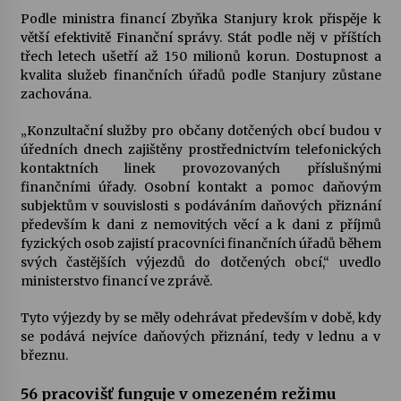
Podle ministra financí Zbyňka Stanjury krok přispěje k
větší efektivitě Finanční správy. Stát podle něj v příštích
třech letech ušetří až 150 milionů korun. Dostupnost a
kvalita služeb finančních úřadů podle Stanjury zůstane
zachována.
„Konzultační služby pro občany dotčených obcí budou v
úředních dnech zajištěny prostřednictvím telefonických
kontaktních linek provozovaných příslušnými
finančními úřady. Osobní kontakt a pomoc daňovým
subjektům v souvislosti s podáváním daňových přiznání
především k dani z nemovitých věcí a k dani z příjmů
fyzických osob zajistí pracovníci finančních úřadů během
svých častějších výjezdů do dotčených obcí,“ uvedlo
ministerstvo financí ve zprávě.
Tyto výjezdy by se měly odehrávat především v době, kdy
se podává nejvíce daňových přiznání, tedy v lednu a v
březnu.
56 pracovišť funguje v omezeném režimu