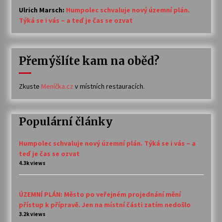
Ulrich Marsch
:
Humpolec schvaluje nový územní plán.
Týká se i vás – a teď je čas se ozvat
Přemýšlíte kam na oběd?
Zkuste
Meníčka.cz
v místních restauracích.
Populární články
Humpolec schvaluje nový územní plán. Týká se i vás – a
teď je čas se ozvat
4.3k views
ÚZEMNÍ PLÁN: Město po veřejném projednání mění
přístup k přípravě. Jen na místní části zatím nedošlo
3.2k views