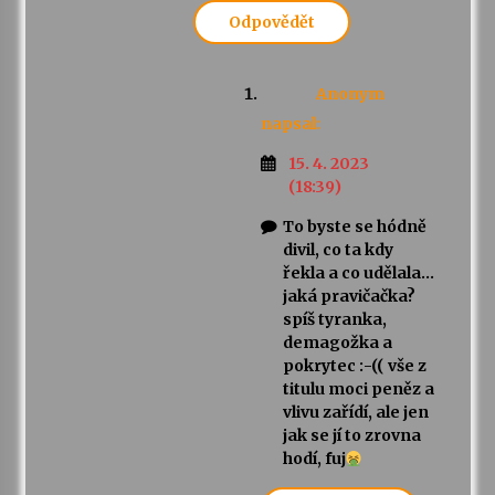
Odpovědět
Anonym
napsal:
15. 4. 2023
(18:39)
To byste se hódně
divil, co ta kdy
řekla a co udělala…
jaká pravičačka?
spíš tyranka,
demagožka a
pokrytec :-(( vše z
titulu moci peněz a
vlivu zařídí, ale jen
jak se jí to zrovna
hodí, fuj