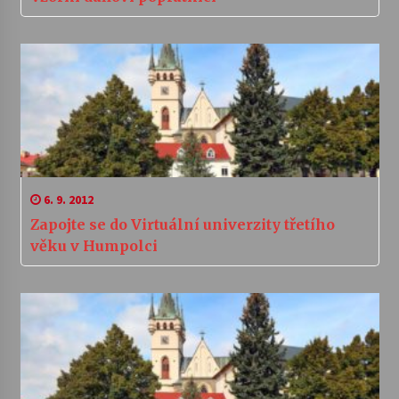
6. 9. 2012
Zapojte se do Virtuální univerzity třetího
věku v Humpolci