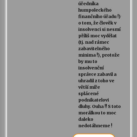
úředníka
humpoleckého
finančního úřadu !)
o tom, že člověk v
insolvenci si nesmí
příliš moc vydělat
(tj. nad rámec
zabavitelného
minima !), protože
by mu to
insolvenční
správce zabavil a
uhradil z toho ve
větší míře
splácené
podnikatelovi
dluhy. Ouha !! S toto
morálkou to moc
daleko
nedotáhneme !