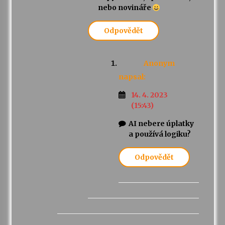
nebo novináře
Odpovědět
Anonym
napsal:
14. 4. 2023
(15:43)
AI nebere úplatky
a používá logiku?
Odpovědět