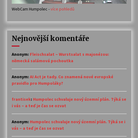
WebCam Humpolec -
více pohledů
Nejnovější komentáře
Anonym
:
Fleischsalat – Wurstsalat s majonézou:
německá salámová pochoutka
Anonym
:
AI Act je tady. Co znamená nové evropské
pravidlo pro Humpoláky?
frantisek
:
Humpolec schvaluje nový územní plán. Týká se
i vás – a teď je čas se ozvat
Anonym
:
Humpolec schvaluje nový územní plán. Týká se i
vás – a teď je čas se ozvat