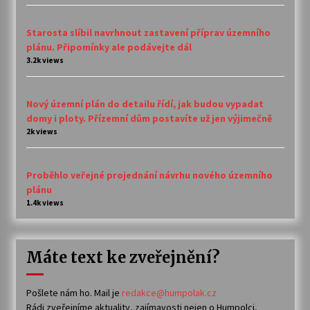
Starosta slíbil navrhnout zastavení příprav územního
plánu. Připomínky ale podávejte dál
3.2k views
Nový územní plán do detailu řídí, jak budou vypadat
domy i ploty. Přízemní dům postavíte už jen výjimečně
2k views
Proběhlo veřejné projednání návrhu nového územního
plánu
1.4k views
Máte text ke zveřejnění?
Pošlete nám ho. Mail je
redakce@humpolak.cz
Rádi zveřejníme aktuality, zajímavosti nejen o Humpolci,