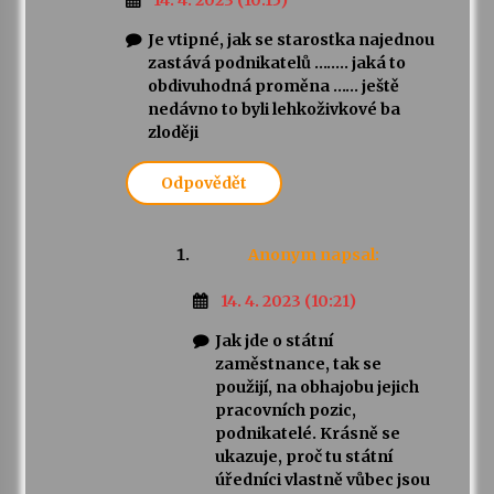
14. 4. 2023 (10:15)
Je vtipné, jak se starostka najednou
zastává podnikatelů …….. jaká to
obdivuhodná proměna …… ještě
nedávno to byli lehkoživkové ba
zloději
Odpovědět
Anonym
napsal:
14. 4. 2023 (10:21)
Jak jde o státní
zaměstnance, tak se
použijí, na obhajobu jejich
pracovních pozic,
podnikatelé. Krásně se
ukazuje, proč tu státní
úředníci vlastně vůbec jsou