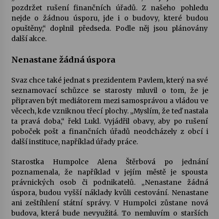
pozdržet rušení finančních úřadů. Z našeho pohledu
nejde o žádnou úsporu, jde i o budovy, které budou
Varhanní recitál Michala Novenka v Klášteře
opuštěny,“ doplnil předseda. Podle něj jsou plánovány
Želiv
další akce.
3. 7. 2026
Nenastane žádná úspora
Petr Adamec – Malovaný svět
30. 6. 2026
Svaz chce také jednat s prezidentem Pavlem, který na své
seznamovací schůzce se starosty mluvil o tom, že je
připraven být mediátorem mezi samosprávou a vládou ve
věcech, kde vzniknou třecí plochy. „Myslím, že teď nastala
ta pravá doba,“ řekl Lukl. Vyjádřil obavy, aby po rušení
poboček pošt a finančních úřadů neodcházely z obcí i
další instituce, například úřady práce.
Starostka Humpolce Alena Štěrbová po jednání
poznamenala, že například v jejím městě je spousta
právnických osob či podnikatelů. „Nenastane žádná
úspora, budou vyšší náklady kvůli cestování. Nenastane
ani zeštíhlení státní správy. V Humpolci zůstane nová
budova, která bude nevyužitá. To nemluvím o starších