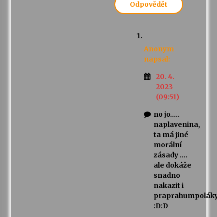
Odpovědět
Anonym
napsal:
20. 4.
2023
(09:51)
no jo…..
naplavenina,
ta má jiné
morální
zásady ….
ale dokáže
snadno
nakazit i
praprahumpolák
:D:D