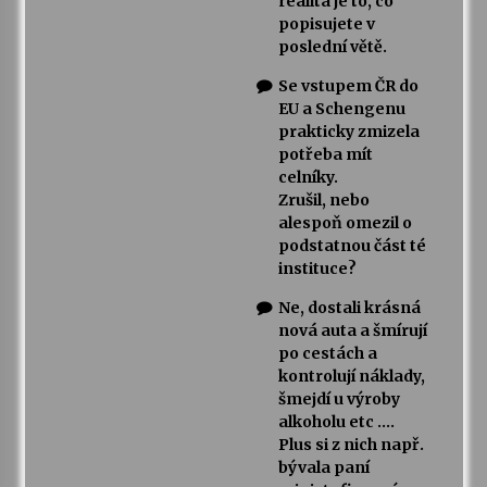
realita je to, co
popisujete v
poslední větě.
Se vstupem ČR do
EU a Schengenu
prakticky zmizela
potřeba mít
celníky.
Zrušil, nebo
alespoň omezil o
podstatnou část té
instituce?
Ne, dostali krásná
nová auta a šmírují
po cestách a
kontrolují náklady,
šmejdí u výroby
alkoholu etc ….
Plus si z nich např.
bývala paní