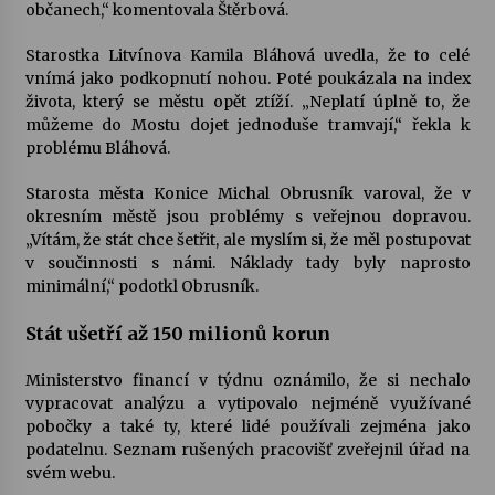
občanech,“ komentovala Štěrbová.
Starostka Litvínova Kamila Bláhová uvedla, že to celé
vnímá jako podkopnutí nohou. Poté poukázala na index
života, který se městu opět ztíží. „Neplatí úplně to, že
můžeme do Mostu dojet jednoduše tramvají,“ řekla k
problému Bláhová.
Starosta města Konice Michal Obrusník varoval, že v
okresním městě jsou problémy s veřejnou dopravou.
„Vítám, že stát chce šetřit, ale myslím si, že měl postupovat
v součinnosti s námi. Náklady tady byly naprosto
minimální,“ podotkl Obrusník.
Stát ušetří až 150 milionů korun
Ministerstvo financí v týdnu oznámilo, že si nechalo
vypracovat analýzu a vytipovalo nejméně využívané
pobočky a také ty, které lidé používali zejména jako
podatelnu. Seznam rušených pracovišť zveřejnil úřad na
svém webu.