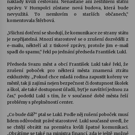
náklady kvůli cestování. Nenastane ani zeštíhlení státní
správy. V Humpolci zůstane nová budova, která bude
Votavžatský ploty
nevyužitá. To nemluvím o starších občanech,“
23. 7. 2026
komentovala Štěrbová.
„Všichni dotčení se shodují, že komunikace ze strany státu
je nepřijatelná. Mnozí starostové se o zrušení dozvěděli z
Letní koncerty ve Stromovce: Rufus Miller
e-mailu, někteří až z tiskové zprávy, protože jim e-mail
22. 7. 2026
spadl do spamu,“ řekl po jednání předseda František Lukl.
Předseda Svazu měst a obcí František Lukl také řekl, že
Vysočinka
zrušení poboček pro některá města znamená ztrátu
17. 7. 2026
exkluzivity. „Pokud chce mladá rodina zapustit kořeny ve
městě, tak ji zajímá nejen bezpečnost či dostupnost školek
a škol, ale také dostupnost úřadů, byť je navštíví jednou za
Ozvěny prázdnin
čas,“ podotkl Lukl s tím, že v současné době města řeší
14. 7. 2026
problémy s přeplněností center.
„Co bude dál?“ ptal se Lukl. Podle něj rušení poboček musí
lidem odůvodnit právě starostové. Lukl současně uvedl, že
Za kulturou kousek za Humpolec. V Želivě ožije
se chtějí obrátit na premiéra kvůli špatné komunikaci.
odkaz Josefa Čapka
„Obrátíme se také na ministra financí, zda je ještě možné
13. 7. 2026