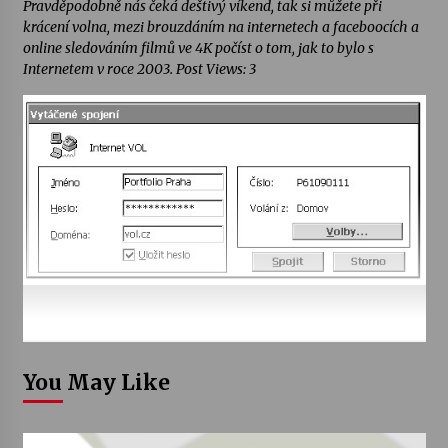
Pravděpodobně nás čeká deštivý víkend, tak si můžete při
krácení volna, mezi brouzdáním na internetech a faceboocích a
online sledováním filmů ve 4K počíst o tom, jak to bylo s
Internetem v roce 2003. Post Views: 3
You May Like