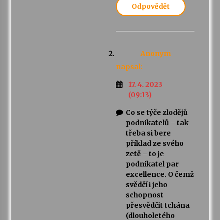
Odpovědět
Anonym
napsal:
17. 4. 2023
(09:13)
Co se týče zlodějů
podnikatelů – tak
třeba si bere
příklad ze svého
zetě – to je
podnikatel par
excellence. O čemž
svědčí i jeho
schopnost
přesvědčit tchána
(dlouholetého