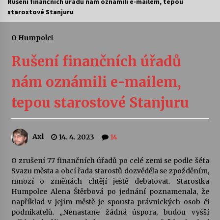
Rušení finančních úřadů nám oznámili e-mailem, tepou
starostové Stanjuru
Letní koncerty ve Stromovce: Ars Camerata a
Sukuba Ensemble
4. 8. 2026
O Humpolci
Rušení finančních úřadů
Vernisáž výstavy Josefíny Duškové: Stávám se
kapkou
nám oznámili e-mailem,
30. 7. 2026
tepou starostové Stanjuru
Veselí muzikanti
30. 7. 2026
Axl
14. 4. 2023
14
Pozvánka na integrační festival Quijotova
šedesátka: 28. 7.–1. 8. 2026
O zrušení 77 finančních úřadů po celé zemi se podle šéfa
28. 7. 2026
Svazu města a obcí řada starostů dozvěděla se zpožděním,
mnozí o změnách chtějí ještě debatovat. Starostka
Humpolce Alena Štěrbová po jednání poznamenala, že
Letní koncerty ve Stromovce: Kolchoz a
například v jejím městě je spousta právnických osob či
Jenakaši
podnikatelů. „Nenastane žádná úspora, budou vyšší
28. 7. 2026