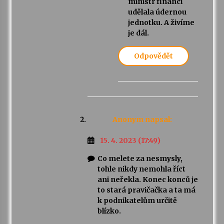
ministr financí
udělala údernou
jednotku. A živíme
je dál.
Odpovědět
Anonym
napsal:
15. 4. 2023 (17:49)
Co melete za nesmysly,
tohle nikdy nemohla říct
ani neřekla. Konec konců je
to stará pravičačka a ta má
k podnikatelům určitě
blízko.