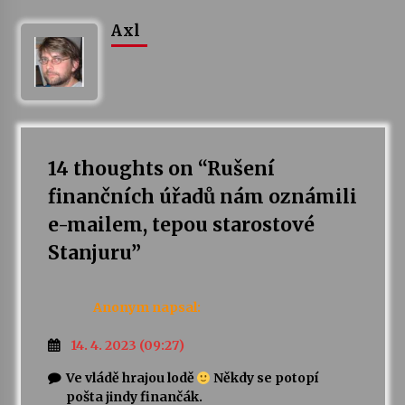
Axl
14 thoughts on “
Rušení
finančních úřadů nám oznámili
e-mailem, tepou starostové
Stanjuru
”
Anonym
napsal:
14. 4. 2023 (09:27)
Ve vládě hrajou lodě
Někdy se potopí
pošta jindy finančák.