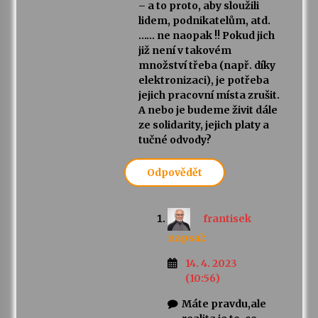
– a to proto, aby sloužili
lidem, podnikatelům, atd.
…… ne naopak !! Pokud jich
již není v takovém
množství třeba (např. díky
elektronizaci), je potřeba
jejich pracovní místa zrušit.
A nebo je budeme živit dále
ze solidarity, jejich platy a
tučné odvody?
Odpovědět
frantisek
napsal:
14. 4. 2023
(10:56)
Máte pravdu,ale