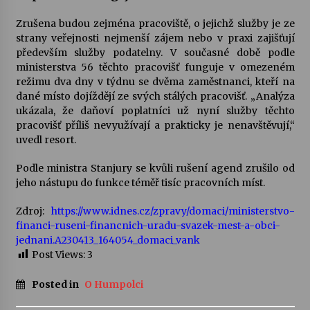
Zrušena budou zejména pracoviště, o jejichž služby je ze
strany veřejnosti nejmenší zájem nebo v praxi zajišťují
především služby podatelny. V současné době podle
ministerstva 56 těchto pracovišť funguje v omezeném
režimu dva dny v týdnu se dvěma zaměstnanci, kteří na
dané místo dojíždějí ze svých stálých pracovišť. „Analýza
ukázala, že daňoví poplatníci už nyní služby těchto
pracovišť příliš nevyužívají a prakticky je nenavštěvují,“
uvedl resort.
Podle ministra Stanjury se kvůli rušení agend zrušilo od
jeho nástupu do funkce téměř tisíc pracovních míst.
Zdroj:
https://www.idnes.cz/zpravy/domaci/ministerstvo-
financi-ruseni-financnich-uradu-svazek-mest-a-obci-
jednani.A230413_164054_domaci_vank
Post Views:
3
Posted in
O Humpolci