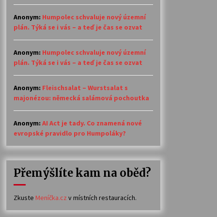
Anonym
:
Humpolec schvaluje nový územní
plán. Týká se i vás – a teď je čas se ozvat
Anonym
:
Humpolec schvaluje nový územní
plán. Týká se i vás – a teď je čas se ozvat
Anonym
:
Fleischsalat – Wurstsalat s
majonézou: německá salámová pochoutka
Anonym
:
AI Act je tady. Co znamená nové
evropské pravidlo pro Humpoláky?
Přemýšlíte kam na oběd?
Zkuste
Meníčka.cz
v místních restauracích.