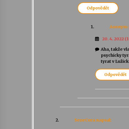
Odpovědět
Anonym
20. 4. 2022 (1
Aha, takže vl
psychicky tyr
tyrat v Luži
Odpovědět
SeneCura
napsal: