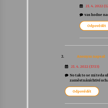
21. 4. 2022 (1
vas hodne nas
Odpovědět
Anonym
napsal:
21. 4. 2022 (17:13)
No tak to se mi teda u
zaměstnáníchtiví uch
Odpovědět