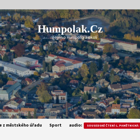
Humpolak.cz
. . . . . nejen o Humpolci a okolí
e z městského úřadu
Sport
audio:
SOUSEDSKÉ ČTENÍ-L. PAMĚTNICKÁ: 