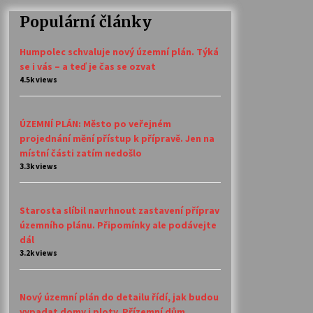
Populární články
Humpolec schvaluje nový územní plán. Týká
se i vás – a teď je čas se ozvat
4.5k views
ÚZEMNÍ PLÁN: Město po veřejném
projednání mění přístup k přípravě. Jen na
místní části zatím nedošlo
3.3k views
Starosta slíbil navrhnout zastavení příprav
územního plánu. Připomínky ale podávejte
dál
3.2k views
Nový územní plán do detailu řídí, jak budou
vypadat domy i ploty. Přízemní dům