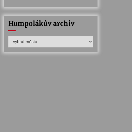
Humpolákův archiv
Humpolákův
archiv