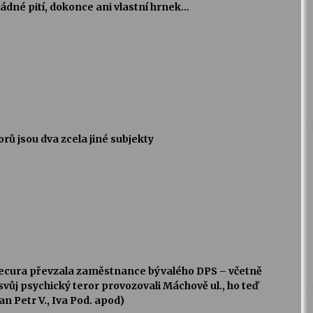
ádné pití, dokonce ani vlastní hrnek…
ů jsou dva zcela jiné subjekty
enecura převzala zaměstnance bývalého DPS – včetně
 svůj psychický teror provozovali Máchově ul., ho teď
an Petr V., Iva Pod. apod)