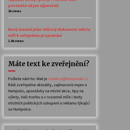
postavíte už jen výjimečně
2k views
Nový územní plán: klíčový dokument města
míří k veřejnému projednání
1.4k views
Máte text ke zveřejnění?
Pošlete nám ho. Mail je
redakce@humpolak.cz
Rádi zveřejníme aktuality, zajímavosti nejen o
Humpolci, upoutávky na místní akce, tipy na
výlety, Vaši tvorbu a v rozumné míře i texty
místních politických uskupení a reklamu týkající
se Humpolce.