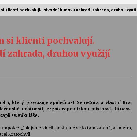
i klienti pochvalují. Původní budovu nahradí zahrada, druhou využij
Vernisáž výstavy Josefíny Duškové:
Stávám se kapkou
si klienti pochvalují.
30. 7. 2026
 zahrada, druhou využijí
Letní koncerty ve Stromovce:
Kolchoz a Jenakaši
28. 7. 2026
s
Vysočinka
17. 7. 2026
lci, který provozuje společnost SeneCura a vlastní Kraj
olečenské místnosti, ergoterapeutickou místnost, fitness,
apli sv. Mikuláše.
V
Varhanní recitál Michala Novenka v
Klášteře Želiv
umpolec. „Jak jsme viděli, postupně se to tam zabíhá, a co vím,
3. 7. 2026
arel Kratochvíl.