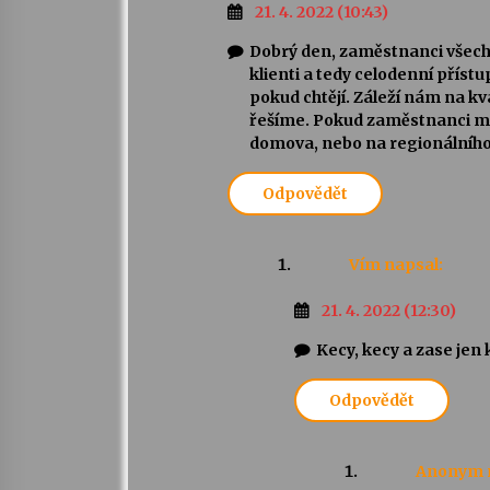
21. 4. 2022 (10:43)
Dobrý den, zaměstnanci všech 
klienti a tedy celodenní příst
pokud chtějí. Záleží nám na kv
řešíme. Pokud zaměstnanci ma
domova, nebo na regionálního
Odpovědět
Vím
napsal:
21. 4. 2022 (12:30)
Kecy, kecy a zase jen
Odpovědět
Anonym