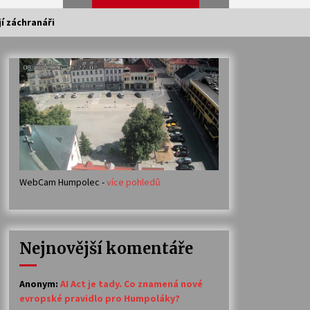
í záchranáři
Veselí muzikanti
30. 7. 2026
Votavžatský ploty
23. 7. 2026
WebCam Humpolec -
více pohledů
Ozvěny prázdnin
14. 7. 2026
Nejnovější komentáře
Petr Adamec – Malovaný svět
30. 6. 2026
Anonym
:
AI Act je tady. Co znamená nové
evropské pravidlo pro Humpoláky?