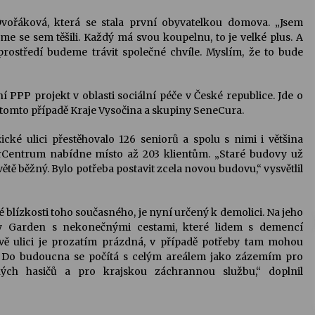
vořáková, která se stala první obyvatelkou domova. „Jsem
me se sem těšili. Každý má svou koupelnu, to je velké plus. A
rostředí budeme trávit společné chvíle. Myslím, že to bude
PPP projekt v oblasti sociální péče v České republice. Jde o
 tomto případě Kraje Vysočina a skupiny SeneCura.
é ulici přestěhovalo 126 seniorů a spolu s nimi i většina
entrum nabídne místo až 203 klientům. „Staré budovy už
ětě běžný. Bylo potřeba postavit zcela novou budovu,“ vysvětlil
é blízkosti toho současného, je nyní určený k demolici. Na jeho
y Garden s nekonečnými cestami, které lidem s demencí
vě ulici je prozatím prázdná, v případě potřeby tam mohou
ny. Do budoucna se počítá s celým areálem jako zázemím pro
ných hasičů a pro krajskou záchrannou službu,“ doplnil