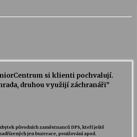
iorCentrum si klienti pochvalují.
rada, druhou využijí záchranáři
”
n zbytek původních zaměstnanců DPS, kteří ještě
 nadřízených jen buzerace, ponižování apod.