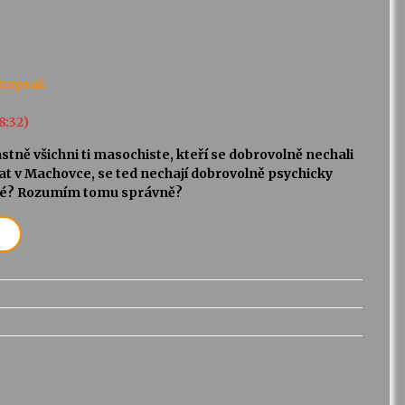
napsal:
8:32)
astně všichni ti masochiste, kteří se dobrovolně nechali
at v Machovce, se ted nechají dobrovolně psychicky
cké? Rozumím tomu správně?