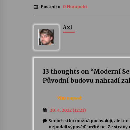
Posted in
O Humpolci
Axl
13 thoughts on “
Moderní Sen
Původní budovu nahradí zah
Vím
napsal:
20. 4. 2022 (12:21)
Senioři si ho možná pochvalují, ale te
nepodali výpověď, určitě ne. Ze strany