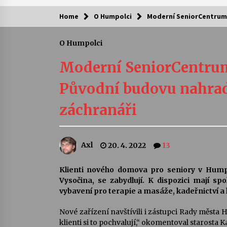
Home
O Humpolci
Moderní SeniorCentrum s
Kam za kulturou?
O Humpolci
Letní koncerty ve Stromovce: Ars
Camerata a Sukuba Ensemble
Moderní SeniorCentrum 
4. 8. 2026
Původní budovu nahradí
Pozvánka na integrační festival
záchranáři
Quijotova šedesátka: 28. 7.–1. 8.
2026
28. 7. 2026
Axl
20. 4. 2022
13
Letní koncerty ve Stromovce: Rufu
Miller
22. 7. 2026
Klienti nového domova pro seniory v Humpo
Vysočina, se zabydlují. K dispozici mají sp
vybavení pro terapie a masáže, kadeřnictví a k
Za kulturou kousek za Humpolec. 
Želivě ožije odkaz Josefa Čapka
Nové zařízení navštívili i zástupci Rady města H
13. 7. 2026
klienti si to pochvalují,“ okomentoval starosta K