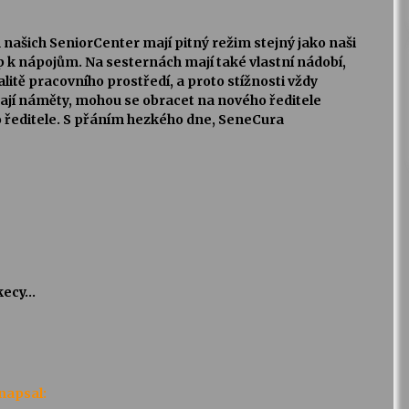
našich SeniorCenter mají pitný režim stejný jako naši
up k nápojům. Na sesternách mají také vlastní nádobí,
alitě pracovního prostředí, a proto stížnosti vždy
jí náměty, mohou se obracet na nového ředitele
 ředitele. S přáním hezkého dne, SeneCura
 kecy…
napsal: