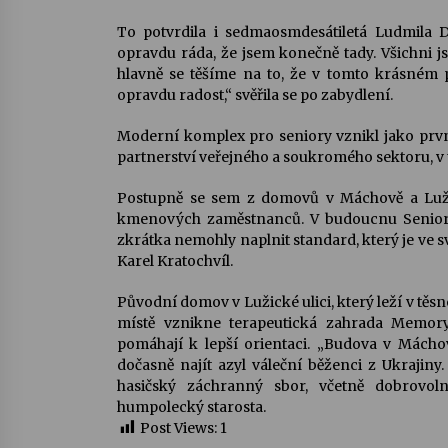
To potvrdila i sedmaosmdesátiletá Ludmila D
opravdu ráda, že jsem konečně tady. Všichni js
hlavně se těšíme na to, že v tomto krásném p
opravdu radost,“ svěřila se po zabydlení.
Moderní komplex pro seniory vznikl jako první 
partnerství veřejného a soukromého sektoru, v
Postupně se sem z domovů v Máchově a Lužick
kmenových zaměstnanců. V budoucnu SeniorC
zkrátka nemohly naplnit standard, který je ve sv
Karel Kratochvíl.
Původní domov v Lužické ulici, který leží v těsn
místě vznikne terapeutická zahrada Memor
pomáhají k lepší orientaci. „Budova v Mácho
dočasně najít azyl váleční běženci z Ukraji
hasičský záchranný sbor, včetně dobrovol
humpolecký starosta.
Post Views:
1