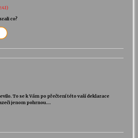
2:41)
rali co?
levilo. To se k Vám po přečtení této vaší deklarace
azeči jenom pohrnou….