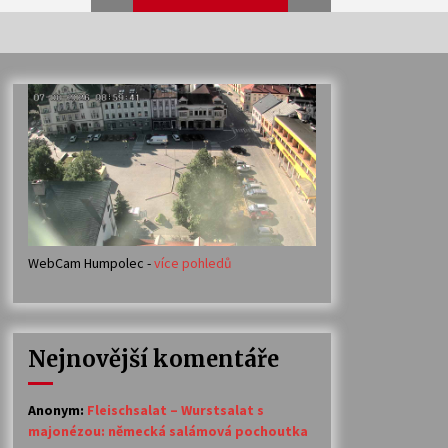
Veselí muzikanti
30. 7. 2026
Votavžatský ploty
23. 7. 2026
WebCam Humpolec -
více pohledů
Ozvěny prázdnin
14. 7. 2026
Nejnovější komentáře
Petr Adamec – Malovaný svět
30. 6. 2026
Anonym
:
Fleischsalat – Wurstsalat s
majonézou: německá salámová pochoutka