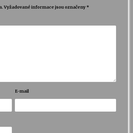
a.
Vyžadované informace jsou označeny
*
E-mail