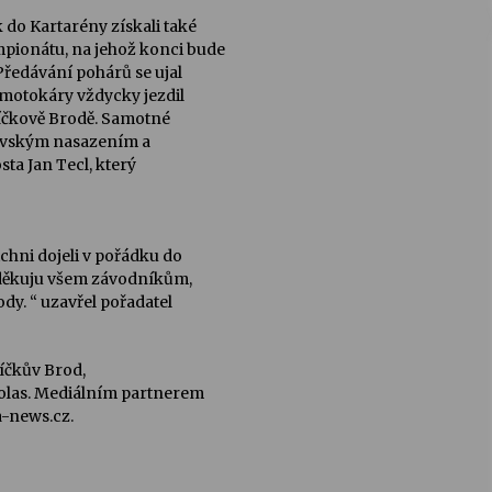
do Kartarény získali také
ionátu, na jehož konci bude
Předávání pohárů se ujal
 motokáry vždycky jezdil
líčkově Brodě. Samotné
obrovským nasazením a
sta Jan Tecl, který
ichni dojeli v pořádku do
, děkuju všem závodníkům,
dy. “ uzavřel pořadatel
íčkův Brod,
olas. Mediálním partnerem
-news.cz.