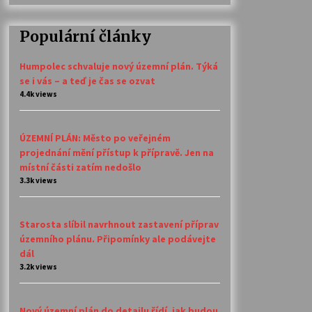
Populární články
Humpolec schvaluje nový územní plán. Týká
se i vás – a teď je čas se ozvat
4.4k views
ÚZEMNÍ PLÁN: Město po veřejném
projednání mění přístup k přípravě. Jen na
místní části zatím nedošlo
3.3k views
Starosta slíbil navrhnout zastavení příprav
územního plánu. Připomínky ale podávejte
dál
3.2k views
Nový územní plán do detailu řídí, jak budou