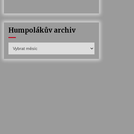
Humpolákův archiv
Humpolákův
archiv