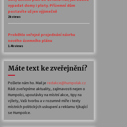
vypadat domy i ploty. Přízemní dům
postavíte už jen výjimečně
2k views
Proběhlo veřejné projednání návrhu
nového územního plánu
1.4k views
Máte text ke zveřejnění?
Pošlete nám ho. Mail je
redakce@humpolak.cz
Rádi zveřejníme aktuality, zajímavosti nejen o
Humpolci, upoutávky na místní akce, tipy na
výlety, Vaši tvorbu a v rozumné míře i texty
místních politických uskupení a reklamu týkající
se Humpolce.