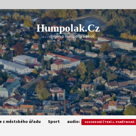
Humpolak.cz
. . . . . nejen o Humpolci a okolí
e z městského úřadu
Sport
audio:
SOUSEDSKÉ ČTENÍ-L. PAMĚTNICKÁ: 