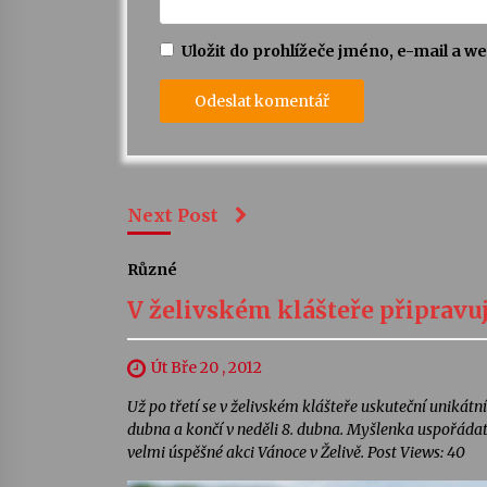
Uložit do prohlížeče jméno, e-mail a 
Next Post
Různé
V želivském klášteře připravu
Út Bře 20 , 2012
Už po třetí se v želivském klášteře uskuteční unikátní
dubna a končí v neděli 8. dubna. Myšlenka uspořáda
velmi úspěšné akci Vánoce v Želivě. Post Views: 40