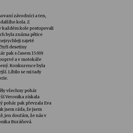
sovaní závodníci a ten,
 dalšího kola. Z
v každém kole postupovali
ech byla známa pětice
nejrychleji zajeté
čtyři desetiny
ár pak s časem 15.919
a poprvé a v motokáře
apený. Konkurence byla
jší. Líbilo se mi tady
rie.
 měly všechny pohár
arší Veronika získala
ný pohár pak převzala Eva
ak jsem ráda, že jsem
ě, jen doufám, že nás v
ronika Buráňová.