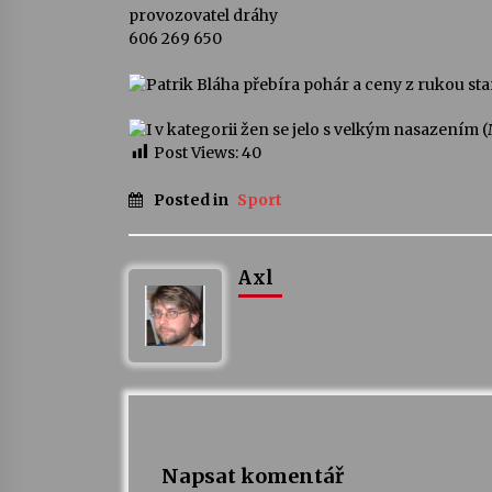
provozovatel dráhy
606 269 650
Post Views:
40
Posted in
Sport
Axl
Napsat komentář