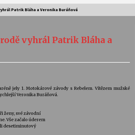
yhrál Patrik Bláha a Veronika Buráňová
Vernisáž výstavy Josefíny Duškové:
Stávám se kapkou
odě vyhrál Patrik Bláha a
30. 7. 2026
Letní koncerty ve Stromovce:
Kolchoz a Jenakaši
28. 7. 2026
s
Vysočinka
taréně jely 1. Motokárové závody s Rebelem. Vítězem mužské
17. 7. 2026
rychlejší Veronika Buráňová.
ři ženy, své závodní
V
Varhanní recitál Michala Novenka v
dne. Vše začalo úderem
Klášteře Želiv
ali desetiminutový
3. 7. 2026