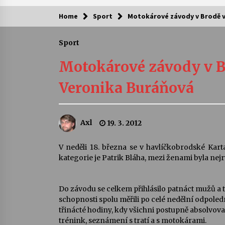
Home
Sport
Motokárové závody v Brodě v
Kam za kulturou?
Sport
Letní koncerty ve Stromovce: Ars
Camerata a Sukuba Ensemble
Motokárové závody v Br
4. 8. 2026
Veronika Buráňová
Pozvánka na integrační festival
Quijotova šedesátka: 28. 7.–1. 8.
2026
Axl
19. 3. 2012
28. 7. 2026
Letní koncerty ve Stromovce: Rufu
V neděli 18. března se v havlíčkobrodské Kar
Miller
kategorie je Patrik Bláha, mezi ženami byla nej
22. 7. 2026
Do závodu se celkem přihlásilo patnáct mužů a t
Za kulturou kousek za Humpolec. 
schopnosti spolu měřili po celé nedělní odpole
Želivě ožije odkaz Josefa Čapka
třinácté hodiny, kdy všichni postupně absolvov
13. 7. 2026
trénink, seznámení s tratí a s motokárami.