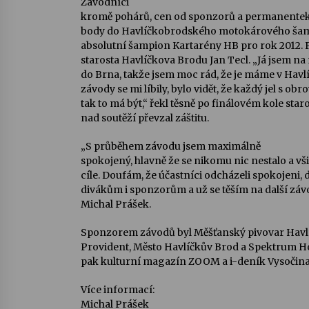
Závodníci
kromě pohárů, cen od sponzorů a permanentek 
body do Havlíčkobrodského motokárového šamp
absolutní šampion Kartarény HB pro rok 2012. 
starosta Havlíčkova Brodu Jan Tecl. „Já jsem na
do Brna, takže jsem moc rád, že je máme v Hav
závody se mi líbily, bylo vidět, že každý jel s 
tak to má být,“ řekl těsně po finálovém kole staro
nad soutěží převzal záštitu.
„S průběhem závodu jsem maximálně
spokojený, hlavně že se nikomu nic nestalo a vš
cíle. Doufám, že účastníci odcházeli spokojeni
divákům i sponzorům a už se těším na další závo
Michal Prášek.
Sponzorem závodů byl Měšťanský pivovar Havl
Provident, Město Havlíčkův Brod a Spektrum H
pak kulturní magazín ZOOM a i-deník Vysočina
Více informací:
Michal Prášek