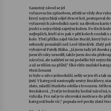
Samotný závod se jel
vyřazovacím způsobem, střetli se vždy dva vylo
který nejrychleji odjel dvacet kol, postupoval do
vyřazených závodníků navíc na divokou kartu 
jezdci s nejrychleji zajetým kolem. Po třech kol
nejlepších, kteří si to pak v pěti kolech rozdali o 
kolo. Třetí příčku zajel Václav Buráň, který byl o 
sekundy pomalejší než Leoš Hlaváček. Zlatý poh
vybojoval Patrik Bláha. „Já jsem tady jel dnesk
jsem tři roky neseděl, takže jsem docela překv
náročná, ale naštěstí se mi podařilo být nejrychle
a už se těším na příště,“ říká vítěz mužské katego
Mezi ženami
to bylo o něco jednodušší, sešly se jen tři a tak
jistý. V kategorii nastoupily sestry Buráňovy, st
zlato, mladší Markéta odešla s bronzem. Stříbr
Beránková. „Trať je technicky hodně náročná, t
vyhrála. Pro mě je to obrovská motivace do příšt
kategorii bude víc,“ popsala své pocity zlatá Ve