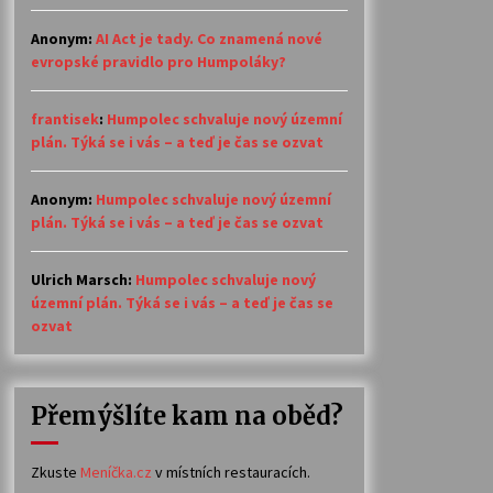
Anonym
:
AI Act je tady. Co znamená nové
evropské pravidlo pro Humpoláky?
frantisek
:
Humpolec schvaluje nový územní
plán. Týká se i vás – a teď je čas se ozvat
Anonym
:
Humpolec schvaluje nový územní
plán. Týká se i vás – a teď je čas se ozvat
Ulrich Marsch
:
Humpolec schvaluje nový
územní plán. Týká se i vás – a teď je čas se
ozvat
Přemýšlíte kam na oběd?
Zkuste
Meníčka.cz
v místních restauracích.