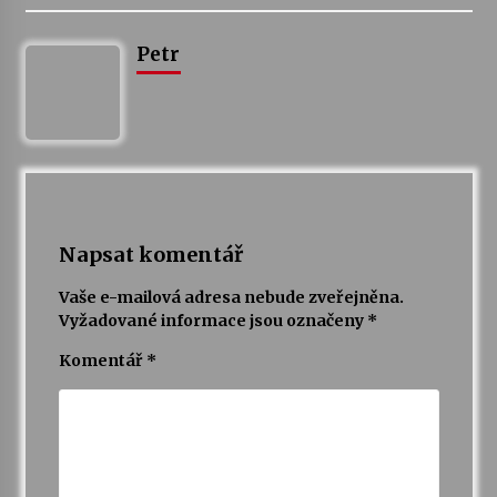
Petr
Varhanní recitál Michala Novenka v Klášteře
Želiv
3. 7. 2026
Petr Adamec – Malovaný svět
30. 6. 2026
Napsat komentář
Vaše e-mailová adresa nebude zveřejněna.
Vyžadované informace jsou označeny
*
Komentář
*