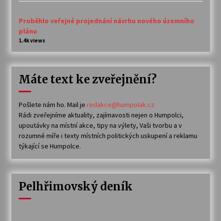
Proběhlo veřejné projednání návrhu nového územního
plánu
1.4k views
Máte text ke zveřejnění?
Pošlete nám ho. Mail je
redakce@humpolak.cz
Rádi zveřejníme aktuality, zajímavosti nejen o Humpolci,
upoutávky na místní akce, tipy na výlety, Vaši tvorbu a v
rozumné míře i texty místních politických uskupení a reklamu
týkající se Humpolce.
Pelhřimovský deník