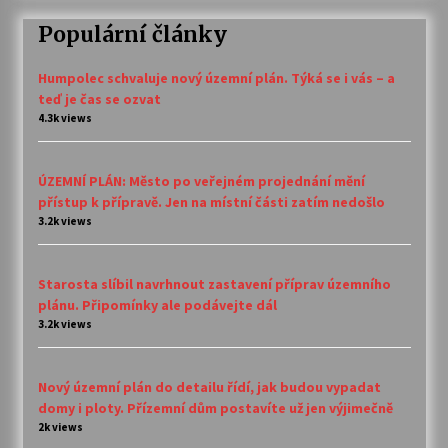
Populární články
Humpolec schvaluje nový územní plán. Týká se i vás – a
teď je čas se ozvat
4.3k views
ÚZEMNÍ PLÁN: Město po veřejném projednání mění
přístup k přípravě. Jen na místní části zatím nedošlo
3.2k views
Starosta slíbil navrhnout zastavení příprav územního
plánu. Připomínky ale podávejte dál
3.2k views
Nový územní plán do detailu řídí, jak budou vypadat
domy i ploty. Přízemní dům postavíte už jen výjimečně
2k views