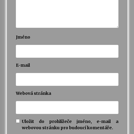
Jméno
E-mail
Webová stránka
Uložit do prohlížeče jméno, e-mail a
webovou stránku pro budoucí komentáře.