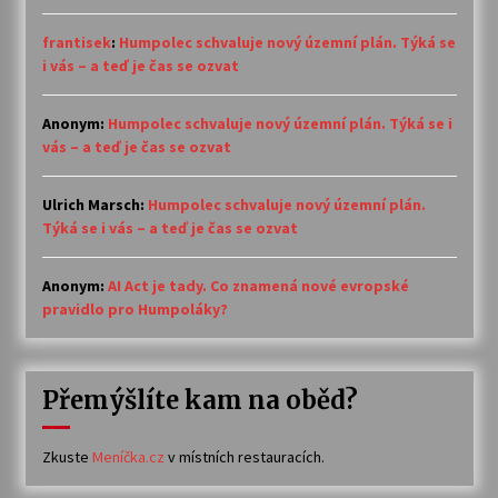
frantisek
:
Humpolec schvaluje nový územní plán. Týká se
i vás – a teď je čas se ozvat
Anonym
:
Humpolec schvaluje nový územní plán. Týká se i
vás – a teď je čas se ozvat
Ulrich Marsch
:
Humpolec schvaluje nový územní plán.
Týká se i vás – a teď je čas se ozvat
Anonym
:
AI Act je tady. Co znamená nové evropské
pravidlo pro Humpoláky?
Přemýšlíte kam na oběd?
Zkuste
Meníčka.cz
v místních restauracích.