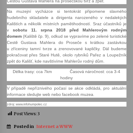
Cestou Gustava Mahlera na prosečskou tvrz a zpět.
Na muzejní vycházce si tentokrát připomene slavného
Votavžatský ploty
hudebního skladatele a dirigenta narozeného v nedalekých
23. 7. 2026
Kalištích a několik místních pamětihodností. Sraz účastníků je
v
sobotu 11. srpna 2018 před Mahlerovým rodným
domem
(Kaliště čp. 9), odkud se vypravíme po zelené turistické
Letní koncerty ve Stromovce: Rufus Miller
Cestě Gustava Mahlera do Proseče s krátkou zastávkou
22. 7. 2026
u zříceniny tamní tvrze a zrenovované kapličky. Dál budeme
pokračovat přes Staré Hutě, okolo rybníků Pařez a Loupežník
zpět do Kališť, kde navštívíme Mahlerův rodný dům.
Vysočinka
Délka trasy: cca 7km Časová náročnost: cca 3-4
17. 7. 2026
hodiny
V případě nepříznivého počasí se akce odkládá, pro aktuální
Ozvěny prázdnin
informace sledujte web nebo facebook muzea.
14. 7. 2026
zdroj: www.infohumpolec.cz
Post Views:
3
Za kulturou kousek za Humpolec. V Želivě ožije
odkaz Josefa Čapka
Posted in
Internet a WWW
13. 7. 2026