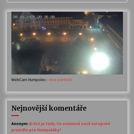
WebCam Humpolec -
více pohledů
Nejnovější komentáře
Anonym
:
AI Act je tady. Co znamená nové evropské
pravidlo pro Humpoláky?