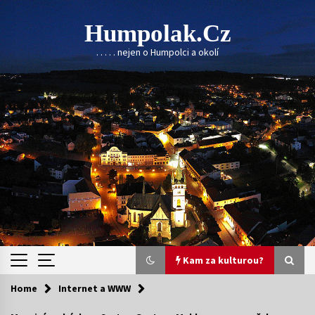
Skip
to
Humpolak.cz
content
. . . . . nejen o Humpolci a okolí
Kam za kulturou?
Home
Internet a WWW
Kam za kulturou?