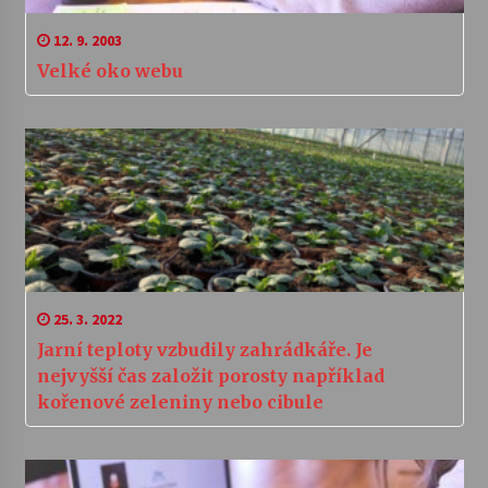
12. 9. 2003
Velké oko webu
25. 3. 2022
Jarní teploty vzbudily zahrádkáře. Je
nejvyšší čas založit porosty například
kořenové zeleniny nebo cibule